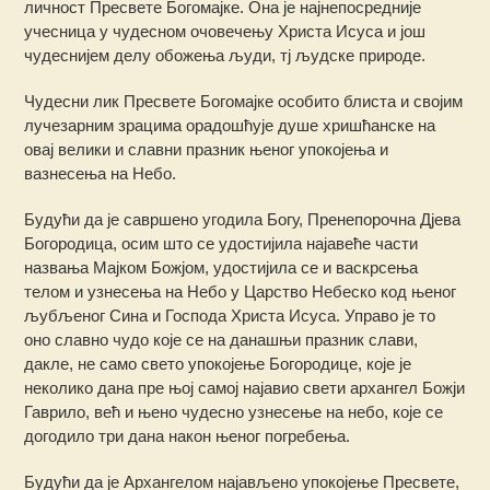
личност Пресвете Богомајке. Она је најнепосредније
учесница у чудесном очовечењу Христа Исуса и још
чудеснијем делу обожења људи, тј људске природе.
Чудесни лик Пресвете Богомајке особито блиста и својим
лучезарним зрацима орадошћује душе хришћанске на
овај велики и славни празник њеног упокојења и
вазнесења на Небо.
Будући да је савршено угодила Богу, Пренепорочна Дјева
Богородица, осим што се удостијила најавеће части
назвања Мајком Божјом, удостијила се и васкрсења
телом и узнесења на Небо у Царство Небеско код њеног
љубљеног Сина и Господа Христа Исуса. Управо је то
оно славно чудо које се на данашњи празник слави,
дакле, не само свето упокојење Богородице, које је
неколико дана пре њој самој најавио свети архангел Божји
Гаврило, већ и њено чудесно узнесење на небо, које се
догодило три дана након њеног погребења.
Будући да је Архангелом најављено упокојење Пресвете,