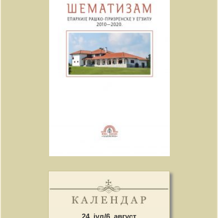
24. јул/6. август