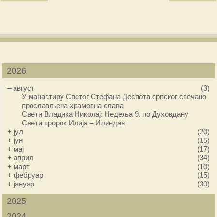
2026
–
август
(3)
У манастиру Светог Стефана Деспота српског свечано
прослављена храмовна слава
Свети Владика Николај: Недеља 9. по Духовдану
Свети пророк Илија – Илиндан
+
јул
(20)
+
јун
(15)
+
мај
(17)
+
април
(34)
+
март
(10)
+
фебруар
(15)
+
јануар
(30)
2025
2024