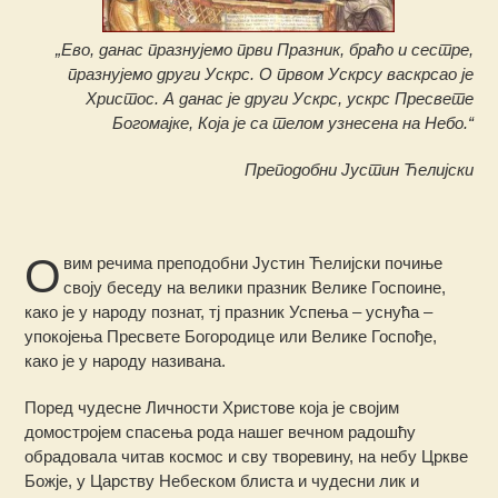
„Ево, данас празнујемо први Празник, браћо и сестре,
празнујемо други Ускрс. О првом Ускрсу васкрсао је
Христос. А данас је други Ускрс, ускрс Пресвете
Богомајке, Која је са телом узнесена на Небо.“
Преподобни Јустин Ћелијски
О
вим речима преподобни Јустин Ћелијски почиње
своју беседу на велики празник Велике Госпоине,
како је у народу познат, тј празник Успења – уснућа –
упокојења Пресвете Богородице или Велике Госпође,
како је у народу називана.
Поред чудесне Личности Христове која је својим
домостројем спасења рода нашег вечном радошћу
обрадовала читав космос и сву творевину, на небу Цркве
Божје, у Царству Небеском блиста и чудесни лик и