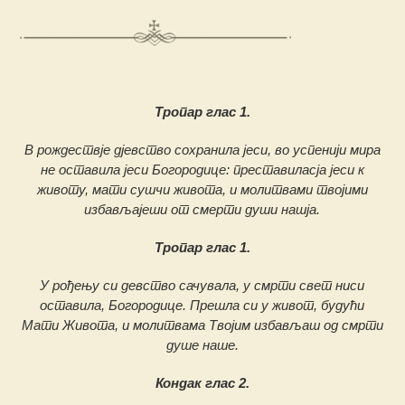
Тропар глас 1.
В рождествје дјевство сохранила јеси, во успенији мира
не оставила јеси Богородице: преставиласја јеси к
животу, мати сушчи живота, и молитвами твојими
избављајеши от смерти души нашја.
Тропар глас 1.
У рођењу си девство сачувала, у смрти свет ниси
оставила, Богородице. Прешла си у живот, будући
Мати Живота, и молитвама Твојим избављаш од смрти
душе наше.
Кондак глас 2.