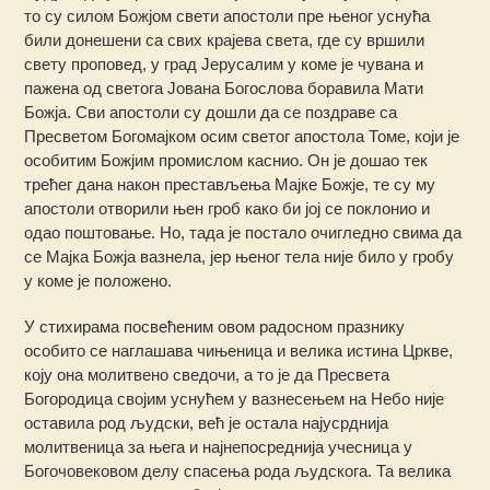
то су силом Божјом свети апостоли пре њеног уснућа
били донешени са свих крајева света, где су вршили
свету проповед, у град Јерусалим у коме је чувана и
пажена од светога Јована Богослова боравила Мати
Божја. Сви апостоли су дошли да се поздраве са
Пресветом Богомајком осим светог апостола Томе, који је
особитим Божјим промислом каснио. Он је дошао тек
трећег дана након престављења Мајке Божје, те су му
апостоли отворили њен гроб како би јој се поклонио и
одао поштовање. Но, тада је постало очигледно свима да
се Мајка Божја вазнела, јер њеног тела није било у гробу
у коме је положено.
У стихирама посвећеним овом радосном празнику
особито се наглашава чињеница и велика истина Цркве,
коју она молитвено сведочи, а то је да Пресвета
Богородица својим уснућем у вазнесењем на Небо није
оставила род људски, већ је остала најусрднија
молитвеница за њега и најнепосреднија учесница у
Богочовековом делу спасења рода људскога. Та велика