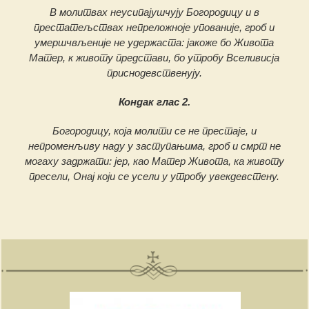
В молитвах неусипајушчују Богородицу и в
престатељствах непреложноје упованије, гроб и
умершчвљеније не удержаста: јакоже бо Живота
Матер, к животу представи, бо утробу Вселивисја
приснодевственују.
Кондак глас 2.
Богородицу, која молити се не престаје, и
непроменљиву наду у заступањима, гроб и смрт не
могаху задржати: јер, као Матер Живота, ка животу
пресели, Онај који се усели у утробу увекдевстену.