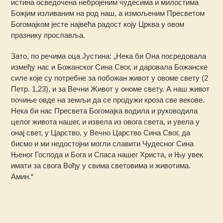
истина осведочена небројеним чудесима и милостима
Божјим изливаним на род наш, а измољеним Пресветом
Богомајком јесте највећа радост коју Црква у овом
празнику прославља.
Зато, по речима оца Јустина: „Нека би Она посредовала
између нас и Божанског Сина Свог, и даровала Божанске
силе које су потребне за побожан живот у овоме свету (2
Петр. 1,23), и за Вечни Живот у ономе свету. А наш живот
почиње овде на земљи да се продужи кроза све векове.
Нека би нас Пресвета Богомајка водила и руководила
целог живота нашег, и извела из овога света, и увела у
онај свет, у Царство, у Вечно Царство Сина Свог, да
бисмо и ми недостојни могли славити Чудесног Сина
Њеног Господа и Бога и Спаса нашег Христа, и Њу увек
имати за свога Вођу у свима световима и животима.
Амин.“