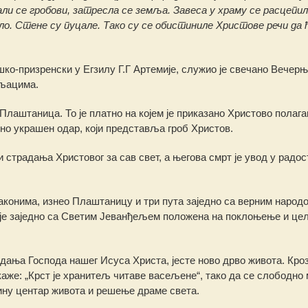
али се гробови, затресла се земља. Завеса у храму се расцепи
ло. Стене су пуцале. Тако су се обистиниле Христове речи да 
о-призренски у Егзилу Г.Г Артемије, служио је свечано Вечерњ
љацима.
Плаштаница. То је платно на којем је приказано Христово полаг
но украшен одар, који представља гроб Христов.
 страдања Христовог за сав свет, а његова смрт је увод у радос
конима, изнео Плаштаницу и три пута заједно са верним народо
је заједно са Светим Јеванђељем положена на поклоњење и це
адања Господа нашег Исуса Христа, јесте ново дрво живота. Кро
а каже: „Крст је хранитељ читаве васељене“, тако да се слободно
тину центар живота и решење драме света.