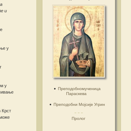
ла
ће и
е
ање у
т
м у
Преподобномученица
ливање
Параскева
Преподобни Мојсије Угрин
з Крст
 може
Пролог