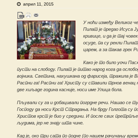
април 11, 2015
У ноћи између Великог ч
Пилат је предао Исуса Ју
кривице, и да је тај чове
осуде, па су рекли Пила
царем, а за такав грех Р
Како је то било уочи Пасх
пусти на слободу. Пилат је питао народ кога да ослобод
војника. Светина, нахушкана од фарисеја, тражила је В
Распни га! Распни га! Христу су ставили трнов венац н
две хиљаде година касније, носи име Улица бола.
Пљували су га и добацивали погрдне речи. Нашао се ту и
Господу да носи Крст Страдања. На брду Голгота су пос
Христов крст је био у средини. И после свих претрпље
људима, јер не знају шта чине.
Кад је, око три сата по подне (по нашем рачунању време