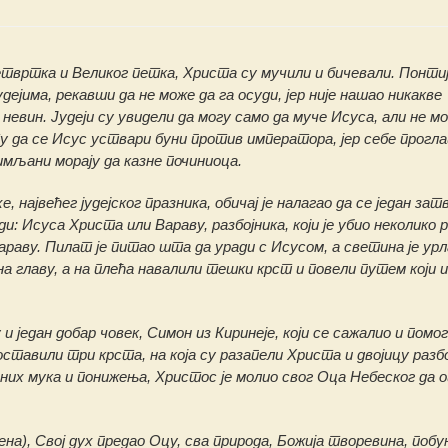
етвртка и Великог петка, Христа су мучили и бичевали. Понти
дејима, рекавши да не може да га осуди, јер није нашао никакве
к невин. Јудеји су увидели да могу само да муче Исуса, али не мо
ту да се Исус уствари буни против императора, јер себе прогл
имљани морају да казне починиоца.
е, највећег јудејског празника, обичај је налагао да се један зат
и: Исуса Христа или Вараву, разбојника, који је убио неколико 
араву. Пилат је питао шта да уради с Исусом, а светина је урл
а главу, а на плећа навалили тешки крст и повели путем који и
 један добар човек, Симон из Киринеје, који се сажалио и помо
тавили три крста, на која су разапели Христа и двојицу разбо
них мука и понижења, Христос је молио свог Оца Небеског да 
на), Свој дух предао Оцу, сва природа, Божија творевина, побу