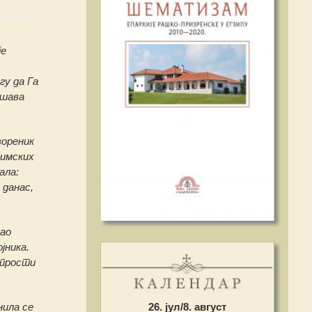
је
гу да Га
ашава
вореник
римских
ала:
 данас,
гао
јника.
опрости
нила се
26. јул/8. август