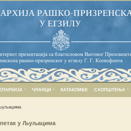
ЕПАРХИЈА
ЧЛАНЦИ
КАТАКОМБЕ
САОПШТЕЊА
 Љуљацима
 петак у Љуљацима