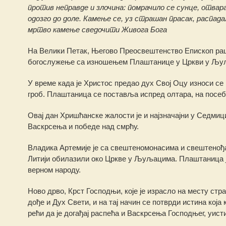
против неправде и злочина: помрачило се сунце, отвар
одозго до доле. Камење се, уз страшан прасак, распада
мртво камење сведочити Живога Бога
На Велики Петак, Његово Преосвештенство Епископ рашк
богослужење са изношењем Плаштанице у Цркви у Љу
У време када је Христос предао дух Свој Оцу износи се 
гроб. Плаштаница се поставља испред олтара, на посеб
Овај дан Хришћанске жалости је и најзначајни у Седмици
Васкрсења и победе над смрћу.
Владика Артемије је са свештеномонасима и свештенођа
Литији обилазили око Цркве у Љуљацима. Плаштаница 
верном народу.
Ново дрво, Крст Господњи, које је израсло на месту стр
дође и Дух Свети, и на тај начин се потврди истина кој
рећи да је догађај распећа и Васкрсења Господњег, уис