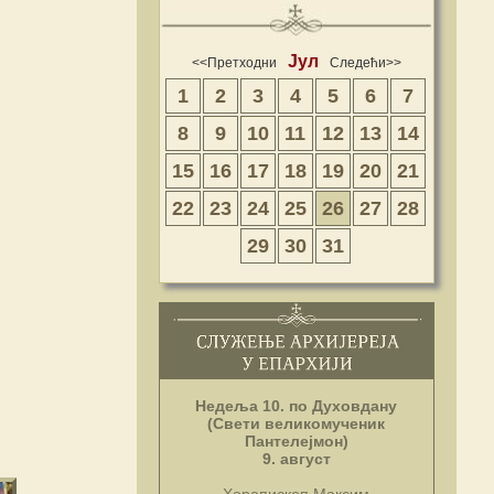
Јул
<<Претходни
Следећи>>
1
2
3
4
5
6
7
8
9
10
11
12
13
14
15
16
17
18
19
20
21
22
23
24
25
26
27
28
29
30
31
Недеља 10. по Духовдану
(Свети великомученик
Пантелејмон)
9. август
Хорепископ Максим