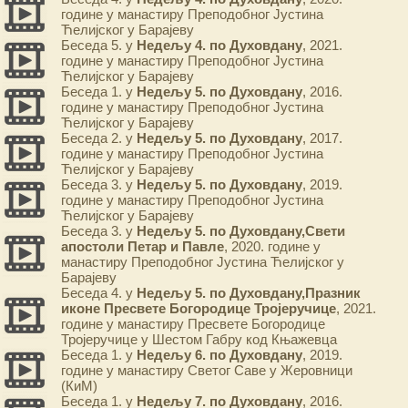
године у манастиру Преподобног Јустина
Ћелијског у Барајеву
Беседа 5. у
Недељу 4. по Духовдану
, 2021.
године у манастиру Преподобног Јустина
Ћелијског у Барајеву
Беседа 1. у
Недељу 5. по Духовдану
, 2016.
године у манастиру Преподобног Јустина
Ћелијског у Барајеву
Беседа 2. у
Недељу 5. по Духовдану
, 2017.
године у манастиру Преподобног Јустина
Ћелијског у Барајеву
Беседа 3. у
Недељу 5. по Духовдану
, 2019.
године у манастиру Преподобног Јустина
Ћелијског у Барајеву
Беседа 3. у
Недељу 5. по Духовдану,Свети
апостоли Петар и Павле
, 2020. године у
манастиру Преподобног Јустина Ћелијског у
Барајеву
Беседа 4. у
Недељу 5. по Духовдану,Празник
иконе Пресвете Богородице Тројеручице
, 2021.
године у манастиру Пресвете Богородице
Тројеручице у Шестом Габру код Књажевца
Беседа 1. у
Недељу 6. по Духовдану
, 2019.
године у манастиру Светог Саве у Жеровници
(КиМ)
Беседа 1. у
Недељу 7. по Духовдану
, 2016.