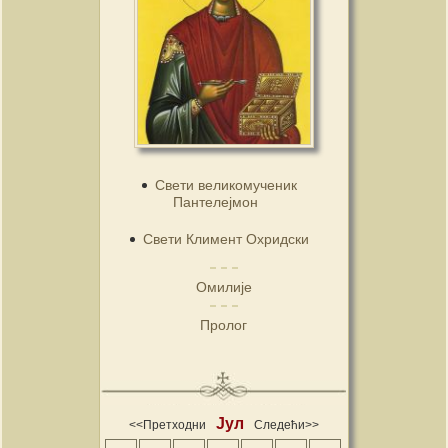
Свети великомученик
Пантелејмон
Свети Климент Охридски
Омилије
Пролог
Јул
<<Претходни
Следећи>>