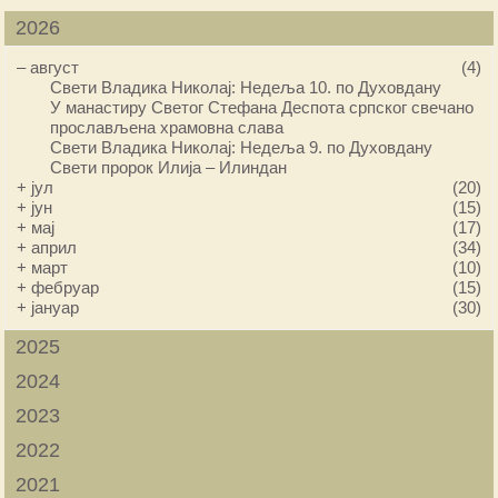
2026
–
август
(4)
Свети Владика Николај: Недеља 10. по Духовдану
У манастиру Светог Стефана Деспота српског свечано
прослављена храмовна слава
Свети Владика Николај: Недеља 9. по Духовдану
Свети пророк Илија – Илиндан
+
јул
(20)
+
јун
(15)
+
мај
(17)
+
април
(34)
+
март
(10)
+
фебруар
(15)
+
јануар
(30)
2025
2024
2023
2022
2021