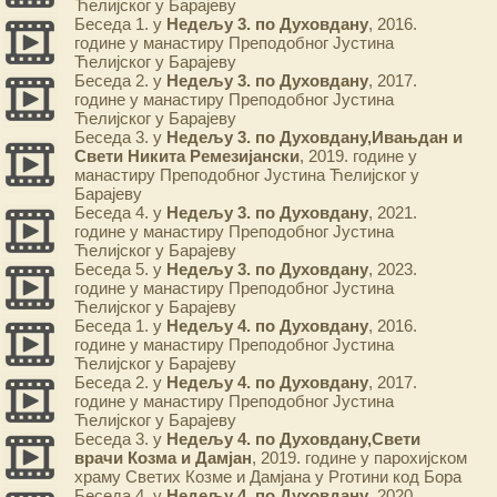
Ћелијског у Барајеву
Беседа 1. у
Недељу 3. по Духовдану
, 2016.
године у манастиру Преподобног Јустина
Ћелијског у Барајеву
Беседа 2. у
Недељу 3. по Духовдану
, 2017.
године у манастиру Преподобног Јустина
Ћелијског у Барајеву
Беседа 3. у
Недељу 3. по Духовдану,Ивањдан и
Свети Никита Ремезијански
, 2019. године у
манастиру Преподобног Јустина Ћелијског у
Барајеву
Беседа 4. у
Недељу 3. по Духовдану
, 2021.
године у манастиру Преподобног Јустина
Ћелијског у Барајеву
Беседа 5. у
Недељу 3. по Духовдану
, 2023.
године у манастиру Преподобног Јустина
Ћелијског у Барајеву
Беседа 1. у
Недељу 4. по Духовдану
, 2016.
године у манастиру Преподобног Јустина
Ћелијског у Барајеву
Беседа 2. у
Недељу 4. по Духовдану
, 2017.
године у манастиру Преподобног Јустина
Ћелијског у Барајеву
Беседа 3. у
Недељу 4. по Духовдану,Свети
врачи Козма и Дамјан
, 2019. године у парохијском
храму Светих Козме и Дамјана у Рготини код Бора
Беседа 4. у
Недељу 4. по Духовдану
, 2020.