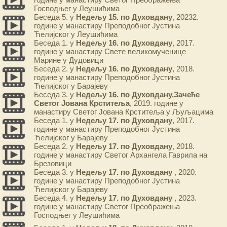
Господњег у Леушићима
Беседа 5. у
Недељу 15. по Духовдану
, 20232.
године у манастиру Преподобног Јустина
Ћелијског у Леушићима
Беседа 1. у
Недељу 16. по Духовдану
, 2017.
године у манастиру Свете великомученице
Марине у Дудовици
Беседа 2. у
Недељу 16. по Духовдану
, 2018.
године у манастиру Преподобног Јустина
Ћелијског у Барајеву
Беседа 3. у
Недељу 16. по Духовдану,Зачеће
Светог Јована Крститеља
, 2019. године у
манастиру Светог Јована Крститеља у Љуљацима
Беседа 1. у
Недељу 17. по Духовдану
, 2017.
године у манастиру Преподобног Јустина
Ћелијског у Барајеву
Беседа 2. у
Недељу 17. по Духовдану
, 2018.
године у манастиру Светог Архангела Гаврила на
Брезовици
Беседа 3. у
Недељу 17. по Духовдану
, 2020.
године у манастиру Преподобног Јустина
Ћелијског у Барајеву
Беседа 4. у
Недељу 17. по Духовдану
, 2023.
године у манастиру Светог Преображења
Господњег у Леушићима