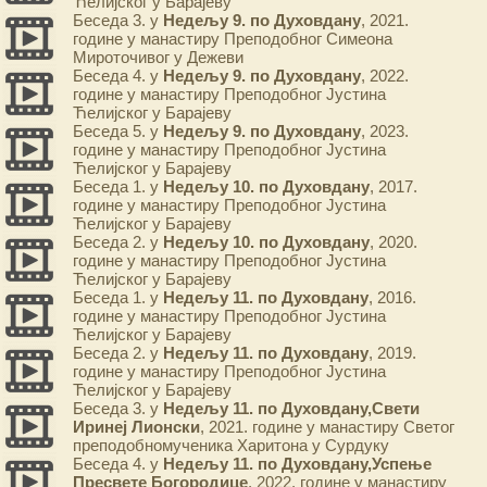
Ћелијског у Барајеву
Беседа 3. у
Недељу 9. по Духовдану
, 2021.
године у манастиру Преподобног Симеона
Мироточивог у Дежеви
Беседа 4. у
Недељу 9. по Духовдану
, 2022.
године у манастиру Преподобног Јустина
Ћелијског у Барајеву
Беседа 5. у
Недељу 9. по Духовдану
, 2023.
године у манастиру Преподобног Јустина
Ћелијског у Барајеву
Беседа 1. у
Недељу 10. по Духовдану
, 2017.
године у манастиру Преподобног Јустина
Ћелијског у Барајеву
Беседа 2. у
Недељу 10. по Духовдану
, 2020.
године у манастиру Преподобног Јустина
Ћелијског у Барајеву
Беседа 1. у
Недељу 11. по Духовдану
, 2016.
године у манастиру Преподобног Јустина
Ћелијског у Барајеву
Беседа 2. у
Недељу 11. по Духовдану
, 2019.
године у манастиру Преподобног Јустина
Ћелијског у Барајеву
Беседа 3. у
Недељу 11. по Духовдану,Свети
Иринеј Лионски
, 2021. године у манастиру Светог
преподобномученика Харитона у Сурдуку
Беседа 4. у
Недељу 11. по Духовдану,Успење
Пресвете Богородице
, 2022. године у манастиру