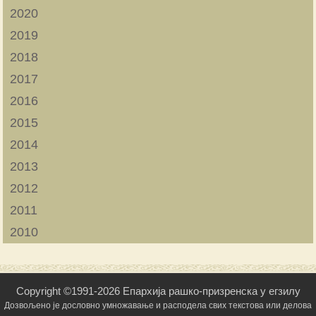
2020
2019
2018
2017
2016
2015
2014
2013
2012
2011
2010
Copyright ©1991-2026 Епархија рашко-призренска у егзилу
Дозвољено је дословно умножавање и расподела свих текстова или делова