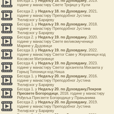
Беседа 1. у
Недељу 18. по Духовдану
, 2019.
године у манастиру Свете Тројице у Кули
Беседа 2. у
Недељу 18. по Духовдану
, 2021.
године у манастиру Преподобног Јустина
Ћелијског у Барајеву
Беседа 1. у
Недељу 19. по Духовдану
, 2018.
године у манастиру Преподобног Јустина
Ћелијског у Барајеву
Беседа 2. у
Недељу 19. по Духовдану
, 2020.
године у манастиру Свете великомученице
Марине у Дудовици
Беседа 3. у
Недељу 19. по Духовдану
, 2022.
године у манастиру Светог Саве у Жеровници код
Косовске Митровице
Беседа 4. у
Недељу 19. по Духовдану
, 2023.
године у манастиру Светог архангела Михаила у
Горњој Топоници код Ниша
Беседа 1. у
Недељу 20. по Духовдану
, 2016.
године у манастиру Преподобног Јустина
Ћелијског у Барајеву
Беседа 1. у
Недељу 20. по Духовдану,Покров
Пресвете Богородице
, 2018. године у манастиру
Рођеља Пресвете Богородице у Прањанима
Беседа 2. у
Недељу 20. по Духовдану
, 2019.
године у манастиру Преподобног Јустина
Ћелијског у Барајеву