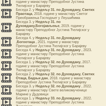
године у манастиру Преподобног Јустина
Ћелијског у Барајеву
Беседа 2. у
Недељу 31. по Духовдану, Светих
Праотаца
, 2018. године у манастиру Светог
Преображења Господњег у Леушићима
Беседа 3. у
Недељу 31. по
Духовдану,Богојављење
, 2019. године у
манастиру Преподобног Јустина Ћелијског у
Барајеву
Беседа 4. у
Недељу 31. по Духовдану
,Богоотаца
, 2021. године у манастиру
Преподобног Јустина Ћелијског у Барајеву
Беседа 4. у
Недељу 31. по Духовдану
, 2023.
године у манастиру Преподобног Јустина
Ћелијског у Барајеву
Беседа 1. у
Недељу 32. по Духовдану
, 2017.
године у манастиру Преподобног Јустина
Ћелијског у Барајеву
Беседа 2. у
Недељу 32. по Духовдану, Светих
Отаца, Бадњи дан
, 2018. године у манастиру
Преподобног Јустина Ћелијског у Барајеву
Беседа 3. у
Недељу 32. по Духовдану
, 2022.
године у манастиру Свете великомученице
Марине у Дудовици
Беседа 1. у
Недељу 33. по Духовдану
, 2022.
године у манастиру Преподобног Јустина