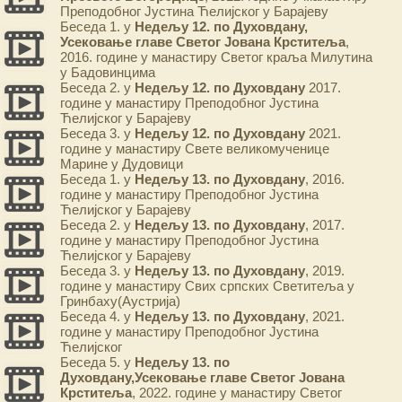
Преподобног Јустина Ћелијског у Барајеву
Беседа 1. у
Недељу 12. по Духовдану,
Усековање главе Светог Јована Крститеља
,
2016. године у манастиру Светог краља Милутина
у Бадовинцима
Беседа 2. у
Недељу 12. по Духовдану
2017.
године у манастиру Преподобног Јустина
Ћелијског у Барајеву
Беседа 3. у
Недељу 12. по Духовдану
2021.
године у манастиру Свете великомученице
Марине у Дудовици
Беседа 1. у
Недељу 13. по Духовдану
, 2016.
године у манастиру Преподобног Јустина
Ћелијског у Барајеву
Беседа 2. у
Недељу 13. по Духовдану
, 2017.
године у манастиру Преподобног Јустина
Ћелијског у Барајеву
Беседа 3. у
Недељу 13. по Духовдану
, 2019.
године у манастиру Свих српских Светитеља у
Гринбаху(Аустрија)
Беседа 4. у
Недељу 13. по Духовдану
, 2021.
године у манастиру Преподобног Јустина
Ћелијског
Беседа 5. у
Недељу 13. по
Духовдану,Усековање главе Светог Јована
Крститеља
, 2022. године у манастиру Светог