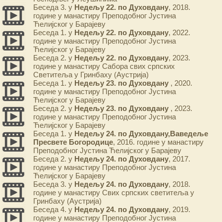
Беседа 3. у
Недељу 22. по Духовдану
, 2018.
године у манастиру Преподобног Јустина
Ћелијског у Барајеву
Беседа 1. у
Недељу 22. по Духовдану
, 2022.
године у манастиру Преподобног Јустина
Ћелијског у Барајеву
Беседа 2. у
Недељу 22. по Духовдану
, 2023.
године у манастиру Сабора свих српских
Светитеља у Гринбаху (Аустрија)
Беседа 1. у
Недељу 23. по Духовдану
, 2020.
године у манастиру Преподобног Јустина
Ћелијског у Барајеву
Беседа 2. у
Недељу 23. по Духовдану
, 2023.
године у манастиру Преподобног Јустина
Ћелијског у Барајеву
Беседа 1. у
Недељу 24. по Духовдану,Ваведеље
Пресвете Богородице
, 2016. године у манастиру
Преподобног Јустина Ћелијског у Барајеву
Беседа 2. у
Недељу 24. по Духовдану
, 2017.
године у манастиру Преподобног Јустина
Ћелијског у Барајеву
Беседа 3. у
Недељу 24. по Духовдану
, 2018.
године у манастиру Свих српских светитеља у
Гринбаху (Аустрија)
Беседа 4. у
Недељу 24. по Духовдану
, 2019.
године у манастиру Преподобног Јустина