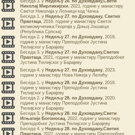
Беседа 3. у
Недељу 26. по Духовдану,Свети
Николај Мирликијски
, 2021. године у манастиру
Светог Николаја у Лозници код Чачка
Беседа 1. у
Недељу 27. по Духовдану, Светих
Праотаца
, 2016. године у манастиру Светог
великомученика Георгија у Доњој Јошавци
(Република Српска)
Беседа 2. у
Недељу 27. по Духовдану
, 2018.
године у манастиру Преподобног Јустина
Ћелијског у Барајеву
Беседа 3. у
Недељу 27. по Духовдану,Светих
Праотаца
, 2021. године у манастиру Преподобног
Јустина Ћелијског у Барајеву
Беседа 4. у
Недељу 27. по Духовдану
, 2023.
године у манастиру Нова Никеја у Лелићу
Беседа 1. у
Недељу 28. по Духовдану
, 2018.
године у манастиру Преподобног Јустина
Ћелијског у Барајеву
Беседа 2. у
Недељу 28. по Духовдану
, 2020.
године у манастиру Преподобног Јустина
Ћелијског у Барајеву
Беседа 3. у
Недељу 28. по Духовдану,Свети
Игњатије Богоносац
, 2022. године у манастиру
Преподобног Јустина Ћелијског у Барајеву
Беседа 4. у
Недељу 28. по Духовдану,Светих
Праотаца
, 2022. године у манастиру Преподобног