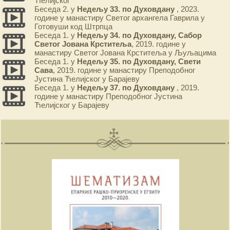
Ћелијског
Беседа 2. у
Недељу 33. по Духовдану
, 2023.
године у манастиру Светог архангела Гаврила у
Готовуши код Штрпца
Беседа 1. у
Недељу 34. по Духовдану, Сабор
Светог Јована Крститеља
, 2019. године у
манастиру Светог Јована Крститеља у Љуљацима
Беседа 1. у
Недељу 35. по Духовдану, Свети
Сава
, 2019. године у манастиру Преподобног
Јустина Ћелијског у Барајеву
Беседа 1. у
Недељу 37. по Духовдану
, 2019.
године у манастиру Преподобног Јустина
Ћелијског у Барајеву