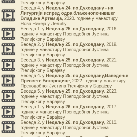
Ћелијског у Барајеву
Беседа 4. у
Недељу 24. по Духовдану - на
Литургији испред одра блаженопочившег
Владике Артемија
, 2020. године у манастиру
Нова Никеја у Лелићу
Беседа 1. у
Недељу 25. по Духовдану
, 2016.
године у манастиру Преподобног Јустина
Ћелијског у Барајеву
Беседа 2. у
Недељу 25. по Духовдану
, 2018.
године у манастиру Преподобног Јустина
Ћелијског у Барајеву
Беседа 3. у
Недељу 25. по Духовдану
, 2021.
године у манастиру Преподобног Јустина
Ћелијског у Барајеву
Беседа 4. у
Недељу 25. по Духовдану,Ваведење
Пресвете Богородице
, 2022. године у манастиру
Преподобног Јустина Ћелијског у Барајеву
Беседа 5. у
Недељу 25. по Духовдану
, 2023.
године у манастиру Преподобног Јустина
Ћелијског у Барајеву
Беседа 1. у
Недељу 26. по Духовдану
, 2017.
године у манастиру Преподобног Јустина
Ћелијског у Барајеву
Беседа 2. у
Недељу 26. по Духовдану
, 2019.
године у манастиру Преподобног Јустина
Ћелијског у Барајеву