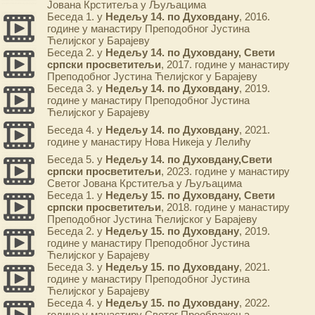
Јована Крститеља у Љуљацима
Беседа 1. у
Недељу 14. по Духовдану
, 2016.
године у манастиру Преподобног Јустина
Ћелијског у Барајеву
Беседа 2. у
Недељу 14. по Духовдану, Свети
српски просветитељи
, 2017. године у манастиру
Преподобног Јустина Ћелијског у Барајеву
Беседа 3. у
Недељу 14. по Духовдану
, 2019.
године у манастиру Преподобног Јустина
Ћелијског у Барајеву
Беседа 4. у
Недељу 14. по Духовдану
, 2021.
године у манастиру Нова Никеја у Лелићу
Беседа 5. у
Недељу 14. по Духовдану,Свети
српски просветитељи
, 2023. године у манастиру
Светог Јована Крститеља у Љуљацима
Беседа 1. у
Недељу 15. по Духовдану, Свети
српски просветитељи
, 2018. године у манастиру
Преподобног Јустина Ћелијског у Барајеву
Беседа 2. у
Недељу 15. по Духовдану
, 2019.
године у манастиру Преподобног Јустина
Ћелијског у Барајеву
Беседа 3. у
Недељу 15. по Духовдану
, 2021.
године у манастиру Преподобног Јустина
Ћелијског у Барајеву
Беседа 4. у
Недељу 15. по Духовдану
, 2022.
године у манастиру Светог Преображења