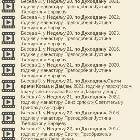
Беседа 3. у
Недељу 20. по Духовдану
, 2021.
године у манастиру Преподобног Јустина
Ћелијског у Барајеву
Беседа 4. у
Недељу 20. по Духовдану
, 2022.
године у манастиру Преподобног Јустина
Ћелијског у Барајеву
Беседа 4. у
Недељу 20. по Духовдану
, 2023.
године у манастиру Преподобног Јустина
Ћелијског у Барајеву
Беседа 1. у
Недељу 21. по Духовдану
, 2016.
године у манастиру Преподобног Јустина
Ћелијског у Барајеву
Беседа 2. у
Недељу 21. по Духовдану
, 2020.
године у манастиру Преподобног Јустина
Ћелијског у Барајеву
Беседа 3. у
Недељу 21. по Духовдану,Свети
врачи Козма и Дамјан
, 2021. године у парохијском
храму Светих врача Козме и Дамјана у Бору
Беседа 4. у
Недељу 21. по Духовдану
, 2022.
године у манастиру Свих српских Светитеља у
Гринбаху (Аустрији)
Беседа 1. у
Недељу 22. по Духовдану
, 2016.
године у манастиру Преподобног Јустина
Ћелијског у Барајеву
Беседа 2. у
Недељу 22. по Духовдану
, 2017.
године у манастиру Светог Преображења
Господњег у Леушићима