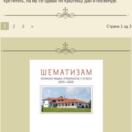
Крститељ, па му се одмах по Крштењу дан и посвећује.
1
2
3
»
Страна 1 од 3