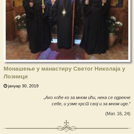
Монашење у манастиру Светог Николаја у
Лозници
јануар 30, 2019
„Ако хоће ко за мном ићи, нека се одрекне
себе, и узме крст свој и за мном иде.“
(Мат. 16, 24)