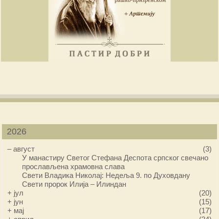
2026
–
август
(3)
У манастиру Светог Стефана Деспота српског свечано
прослављена храмовна слава
Свети Владика Николај: Недеља 9. по Духовдану
Свети пророк Илија – Илиндан
+
јул
(20)
+
јун
(15)
+
мај
(17)