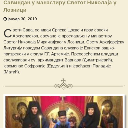
Савиндан у манастиру Светог Николаја у
Лозници
јануар 30, 2019
С
вети Сава, оснивач Српске Цркве и први српски
Архиепископ, свечано је прослављен у манастиру
Светог Николаја Мирликијског у Лозници. Свету Архијерејску
Литургију поводом Савиндана служио је Епископ рашко-
призренски у егзилу Г.Г. Артемије. Преосвећеном владици
саслуживали су: архимандрит Варнава (Димитријевић),
јеромонах Софроније (Ердељан) и јерођакон Паладије
(Матић).