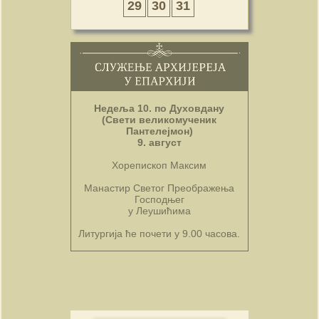
29
30
31
Недеља 10. по Духовдану
(Свети великомученик
Пантелејмон)
9. август
Хорепископ Максим
Манастир Светог Преображења
Господњег
у Леушићима
Литургија ће почети у 9.00 часова.