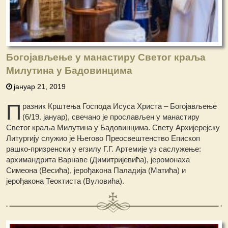
Богојављење у манастиру Светог краља
Милутина у Бадовинцима
јануар 21, 2019
П
разник Крштења Господа Исуса Христа – Богојављење
(6/19. јануар), свечано је прослављен у манастиру
Светог краља Милутина у Бадовинцима. Свету Архијерејску
Литургију служио је Његово Преосвештенство Епископ
рашко-призренски у егзилу Г.Г. Артемије
уз саслужење:
архимандрита Варнаве (Димитријевића), јеромонаха
Симеона (Весића), јерођакона Паладија (Матића) и
јерођакона Теоктиста (Вуловића).