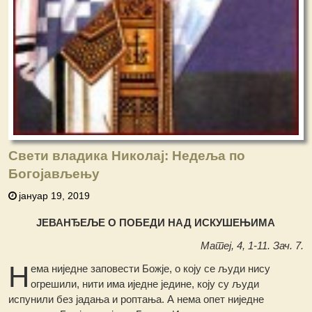
Свети владика Николај: Недеља пo
Богојављењу
јануар 19, 2019
ЈЕВАНЂЕЉЕ О ПОБЕДИ НАД ИСКУШЕЊИМА
Матеј, 4, 1-11. Зач. 7.
Н
ема ниједне заповести Божје, о коју се људи нису
огрешили, нити има иједне једине, коју су људи
испунили без јадања и роптања. А нема опет ниједне