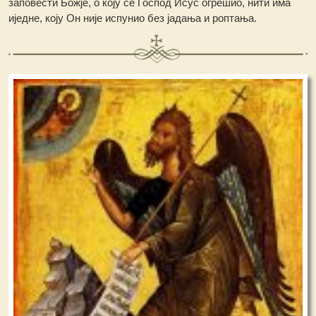
заповести Божје, о коју се Господ Исус огрешио, нити има
иједне, коју Он није испунио без јадања и роптања.