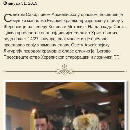
јануар 31, 2019
С
ветом Сави, првом Архиепископу српском, посвећен је
мушки манастир Епархије рашко-призренске у егзилу у
Жеровници на северу Косова и Метохије. На дан када Света
Црква прославља овог најдивнијег сведока Христовог из
рода нашег, 14/27. јануара, овај манастир је свечано
прославио своју храмовну славу. Свету Архијерејску
Литургију поводом храмовне славе служио је Његово
Преосвештенство Хорепископ старорашки и лознички Г.Г.