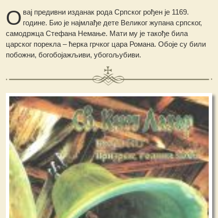
О
вај предивни изданак рода Српског рођен је 1169.
године. Био је најмлађе дете Великог жупана српског,
самодржца Стефана Немање. Мати му је такође била
царског порекла – ћерка грчког цара Романа. Обоје су били
побожни, богобојажљиви, убогољубиви.