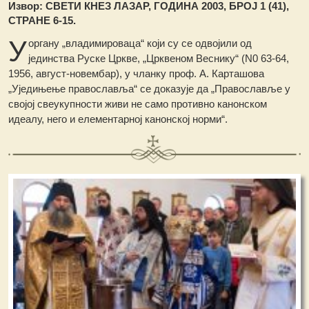
Извор: СВЕТИ КНЕЗ ЛАЗАР, ГОДИНА 2003, БРОЈ 1 (41),
СТРАНЕ 6-15.
У
органу „владимироваца“ који су се одвојили од
јединства Руске Цркве, „Црквеном Веснику“ (N0 63-64,
1956, август-новембар), у чланку проф. А. Карташова
„Уједињење православља“ се доказује да „Православље у
својој свеукупности живи не само противно канонском
идеалу, него и елементарној канонској норми“.