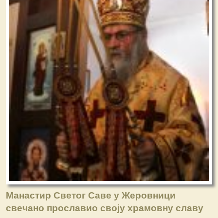
Манастир Светог Саве у Жеровници
свечано прославио своју храмовну славу