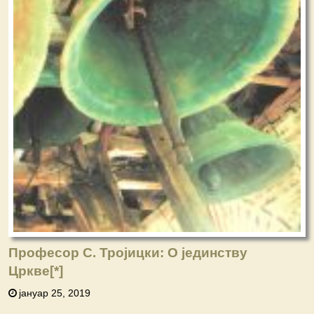
Професор С. Тројицки: О јединству
Цркве
[*]
јануар 25, 2019