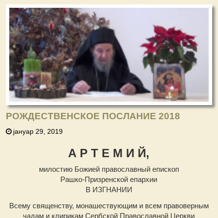
РОЖДЕСТВЕНСКОЕ ПОСЛАНИЕ 2018
јануар 29, 2019
А Р Т Е М И Й,
милостию Божией православный епископ
Рашко-Призренской епархии
В ИЗГНАНИИ
Всему священству, монашествующим и всем правоверным
чадам и клирикам Сербской Православной Церкви