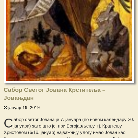
Сабор Светог Јована Крститеља –
Јовањдан
јануар 19, 2019
С
абор светог Јована је 7. јануара (по новом календару 20.
јануара) зато што је, при Богојављењу, тј. Крштењу
Христовом (6/19. јануар) најважнију улогу имао Јован као