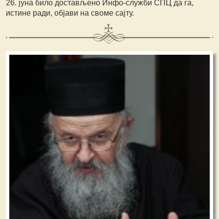
26. јуна било достављено Инфо-служби СПЦ да га,
истине ради, објави на своме сајту.