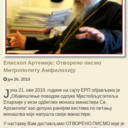
Епископ Артемије: Отворено писмо
Митрополиту Амфилохију
јун 26, 2010
Ј
уна 21. ове 2010. године на сајту ЕРП објављено је
„Обавештење поводом одлуке Мјестобљуститеља
Епархије у вези одбеглих монаха манастира Св.
Архангела“ као допуна ранијим вестима по питању
монаштва које напушта своје манастире.
У наставку Вам достављамо ОТВОРЕНО ПИСМО које је