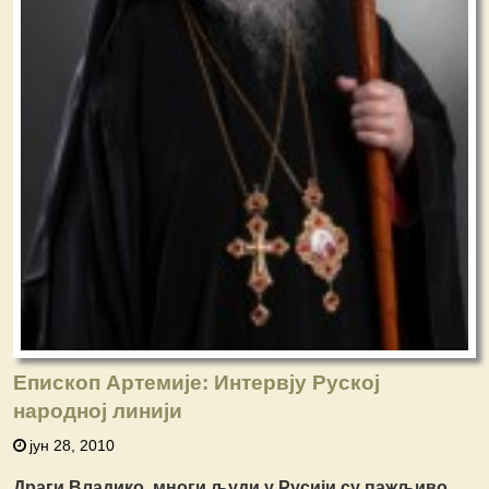
Епископ Артемије: Интервју Руској
народној линији
јун 28, 2010
Драги Владико, многи људи у Русији су пажљиво