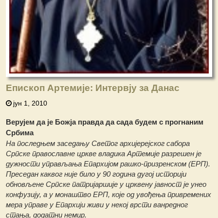
Епископ Артемије: Интервју за Данас
јун 1, 2010
Верујем да је Божја правда да сада будем с прогнаним
Србима
На последњем заседању Светог архијерејског сабора
Српске православне цркве владика Артемије разрешен је
дужности управљања Епархијом рашко-призренском (ЕРП).
Преседан каквог није било у 90 година дугој историји
обновљене Српске патријаршије у црквену јавност је унео
конфузију, а у монаштво ЕРП, које од увођења привремених
мера управе у Епархији живи у некој врсти ванредног
стања, додатни немир.