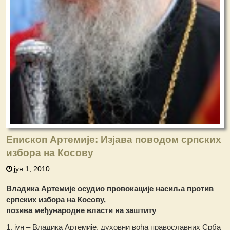
Епископ Артемије: Изјава поводом српских
избора на Косову
јун 1, 2010
Владика Артемије осудио провокације насиља против
српских избора на Косову,
позива међународне власти на заштиту
1. јун – Владика Артемије, духовни вођа православних Срба