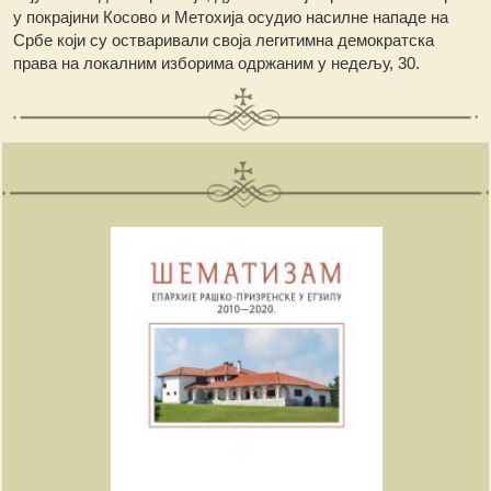
у покрајини Косово и Метохија осудио насилне нападе на
Србе који су остваривали своја легитимна демократска
права на локалним изборима одржаним у недељу, 30.