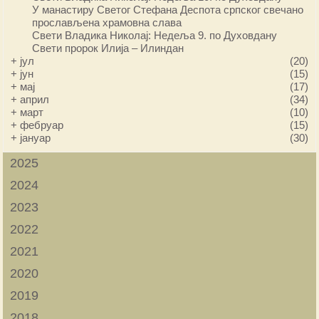
У манастиру Светог Стефана Деспота српског свечано
прослављена храмовна слава
Свети Владика Николај: Недеља 9. по Духовдану
Свети пророк Илија – Илиндан
+
јул
(20)
+
јун
(15)
+
мај
(17)
+
април
(34)
+
март
(10)
+
фебруар
(15)
+
јануар
(30)
2025
2024
2023
2022
2021
2020
2019
2018