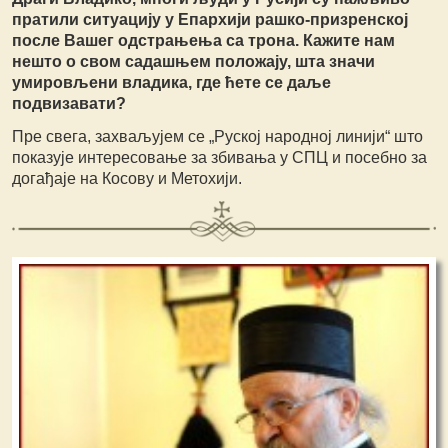
пратили ситуацију у Епархији рашко-призренској
после Вашег одстрањења са трона. Кажите нам
нешто о свом садашњем положају, шта значи
умировљени владика, где ћете се даље
подвизавати?
Пре свега, захваљујем се „Руској народној линији“ што
показује интересовање за збивања у СПЦ и посебно за
догађаје на Косову и Метохији.