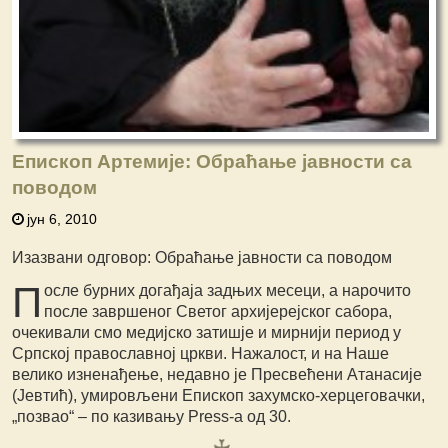
Епископ Артемије: Обраћање јавности са
поводом
јун 6, 2010
Изазвани одговор: Обраћање јавности са поводом
П
осле бурних догађаја задњих месеци, а нарочито
после завршеног Светог архијерејског сабора,
очекивали смо медијско затишје и мирнији период у
Српској православној цркви. Нажалост, и на Наше
велико изненађење, недавно је Пресвећени Атанасије
(Јевтић), умировљени Епископ захумско-херцеговачки,
„позвао“ – по казивању Press-a од 30.