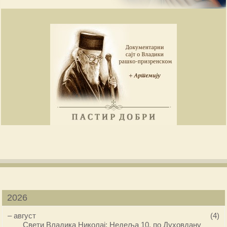
2026
–
август
(4)
Свети Владика Николај: Недеља 10. по Духовдану