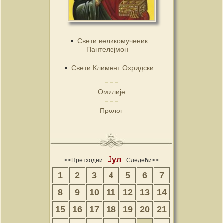
Свети великомученик
Пантелејмон
Свети Климент Охридски
Омилије
Пролог
Јул
<<Претходни
Следећи>>
1
2
3
4
5
6
7
8
9
10
11
12
13
14
15
16
17
18
19
20
21