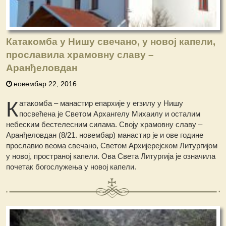
Катакомба у Нишу свечано, у новој капели,
прославила храмовну славу –
Аранђеловдан
новембар 22, 2016
К
атакомба – манастир епархије у егзилу у Нишу
посвећена је Светом Архангелу Михаилу и осталим
небеским бестелесним силама. Своју храмовну славу –
Аранђеловдан (8/21. новембар) манастир је и ове године
прославио веома свечано, Светом Архијерејском Литургијом
у новој, пространој капели. Ова Света Литургија је означила
почетак богослужења у новој капели.