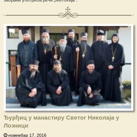
Ђурђиц у манастиру Светог Николаја у
Лозници
новембар 17, 2016