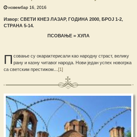
новембар 16, 2016
Извор: СВЕТИ КНЕЗ ЛАЗАР, ГОДИНА 2000, БРОЈ 1-2,
СТРАНА 5-14.
ПСОВАЊЕ = ХУЛА
П
совање су окарактерисали као народну страст, велику
рану и казну читавог народа. Нови један успех новогрка
са светским престижом…
[1]