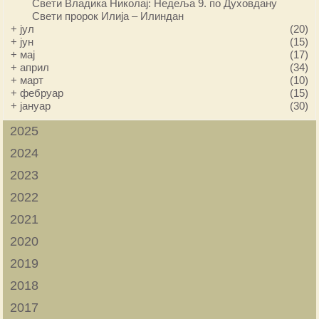
Свети Владика Николај: Недеља 9. по Духовдану
Свети пророк Илија – Илиндан
+
јул
(20)
+
јун
(15)
+
мај
(17)
+
април
(34)
+
март
(10)
+
фебруар
(15)
+
јануар
(30)
2025
2024
2023
2022
2021
2020
2019
2018
2017