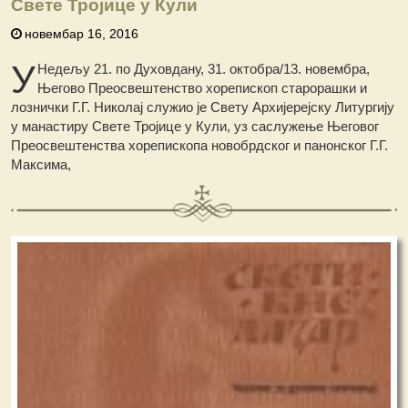
Свете Тројице у Кули
новембар 16, 2016
У
Недељу 21. по Духовдану, 31. октобра/13. новембра,
Његово Преосвештенство хорепископ старорашки и
лознички Г.Г. Николај служио је Свету Архијерејску Литургију
у манастиру Свете Тројице у Кули, уз саслужење Његовог
Преосвештенства хорепископа новобрдског и панонског Г.Г.
Максима,