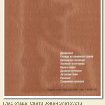
Глас отаца: Свети Јован Златоусти