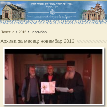
Почетна
/
2016
/
новембар
Архива за месец: новембар 2016