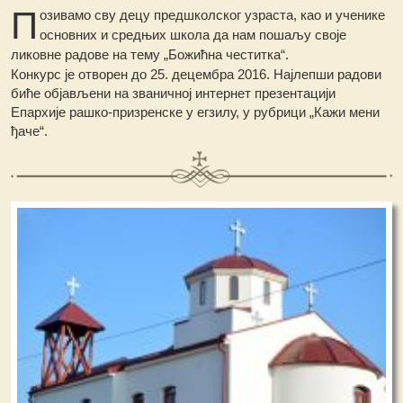
П
озивамо сву децу предшколског узраста, као и ученике
основних и средњих школа да нам пошаљу своје
ликовне радове на тему „Божићна честитка“.
Конкурс је отворен до 25. децембра 2016. Најлепши радови
биће објављени на званичној интернет презентацији
Епархије рашко-призренске у егзилу, у рубрици „Кажи мени
ђаче“.