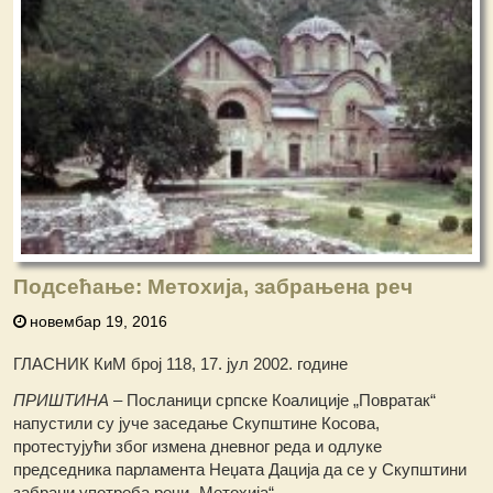
Подсећање: Метохија, забрањена реч
новембар 19, 2016
ГЛАСНИК КиМ број 118, 17. јул 2002. године
ПРИ
Ш
ТИНА
– Посланици српске Коалиције „Повратак“
напустили су јуче заседање Скупштине Косова,
протестујући због измена дневног реда и одлуке
председника парламента Неџата Дација да се у Скупштини
забрани употреба речи „Метохија“.