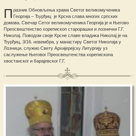
П
разник Обновљења храма Светог великомученика
Георгија – Ђурђиц је Крсна слава многих српских
домова. Свечар Сетог великомученика Георгија је и Његово
Преосвештенство хорепископ старорашки и лознички Г.Г.
Николај. Поводом своје Крсне славе владика Николај је на
Ђурђиц, 3/16. новембра, у манастиру Светог Николаја у
Лозници, служио Свету Архијерејску Литургију уз
саслужење Његовог Преосвештенства хорепископа
хвостанског и барајевског Г.Г.