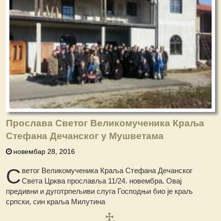
Прослава Светог Великомученика Краља
Стефана Дечанског у Мушветама
новембар 28, 2016
С
ветог Великомученика Краља Стефана Дечанског
Света Црква прославља 11/24. новембра. Овај
предивни и дуготрпељиви слуга Господњи био је краљ
српски, син краља Милутина