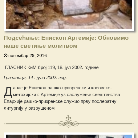
Подсећање: Епископ Артемије: Обновимо
наше светиње молитвом
новембар 29, 2016
ГЛАСНИК КиМ број 119, 18. јул 2002. године
Грачаница, 14 . јула 2002. год.
Д
анас је Епископ рашко-призренски и косовско-
метохијски г. Артемије уз саслужење свештенства
Епархије рашко-призренске служио прву послератну
литургију у разрушеном