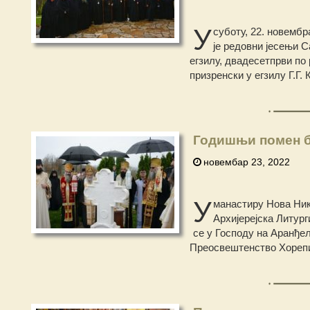
У
суботу, 22. новембр
је редовни јесењи С
егзилу, двадесетпрви по
призренски у егзилу Г.Г.
Годишњи помен б
новембар 23, 2022
У
манастиру Нова Нике
Архијерејска Литур
се у Господу на Аранђел
Преосвештенство Хорепис