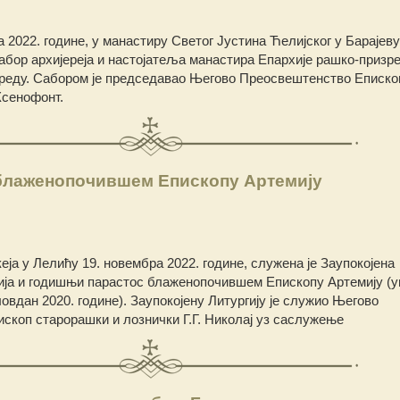
а 2022. године, у манастиру Светог Јустина Ћелијског у Барајев
абор архијереја и настојатеља манастира Епархије рашко-призре
 реду. Сабором је председавао Његово Преосвештенство Еписко
 Ксенофонт.
лаженопочившем Епископу Артемију
ја у Лелићу 19. новембра 2022. године, служена је Заупокојена
гија и годишњи парастос блаженопочившем Епископу Артемију (у
овдан 2020. године). Заупокојену Литургију је служио Његово
коп старорашки и лознички Г.Г. Николај уз саслужење