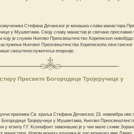
комученика Стефана Дечанског је монашка слава манастира Пр
чице у Мушветама. Своју славу манастир је свечано прославио
ом коју је служио Његово Преосвештенство Хорепископ новобрдс
з саслужење Његовог Преосвештенства Хорепископа хвостанског 
и више свештенослужитеља епархије.
тиру Пресвете Богородице Тројеручице у
уочи празника Св. краља Стефана Дечанског, 23. новембра ове г
 Богородице Тројеручице у Мушветама, Његово Преосвештенст
и у егзилу Г.Г. Ксенофонт замонашио је у чин мале схиме Зоран
ог манастира. Новом монаху владика је дао монашко име Давид, 