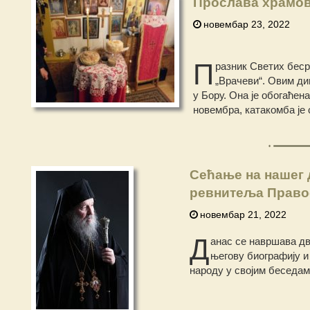
Прослава храмов
новембар 23, 2022
П
разник Светих беср
„Врачеви“. Овим ди
у Бору. Она је обогаћен
новембра, катакомба је 
Сећање на нашег 
ревнитеља Право
новембар 21, 2022
Д
анас се навршава дв
његову биографију и
народу у својим беседам