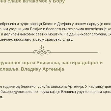
на славе катакомбе у Бору
ебреника и чудотвораца Козме и Дамјана у нашем народу је позн
вним угодницима Божјим и бесплатним лекарима посвећена је к
а и делићем њихових светих моштију. На дан њиховог спомена, 1
свечано прославила своју храмовну славу.
духовног оца и Епископа, пастира доброг и
славља, Владику Артемија
е године од блаженог уснућа Епископа Артемија. У наставку до
 бисере душекорисних поука које је Владика упутио верном срп
а.