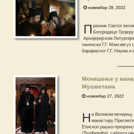
новембар 28, 2022
П
разник Светог вели
Богородице Тројеру
Архијерејском Литургиј
панонски Г.Г. Максим у
барајевског Г.Г. Наума 
Монашење у манас
Мушветама
новембар 27, 2022
Н
а Великом вечерњу, 
манастиру Пресвете
Епископ рашко-призренск
(Ђурђевића), сабрата ов