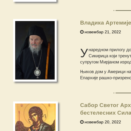
Владика Артемије
новембар 21, 2022
У
наредном прилогу до
Сикирица који трену
супругом Мирјаном изрод
Њихов дом у Америци наш
Епархије рашко-призренс
Сабор Светог Арх
бестелесних Сил
новембар 20, 2022