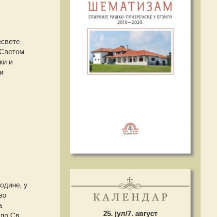
есвете
 Светом
ки и
и
одине, у
во
а
25. јул/7. август
по Св.