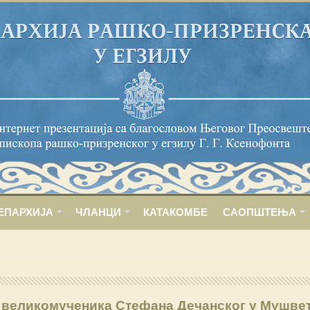
ЕПАРХИЈА
ЧЛАНЦИ
КАТАКОМБЕ
САОПШТЕЊА
 великомученика Стефана Дечанског у Мушве