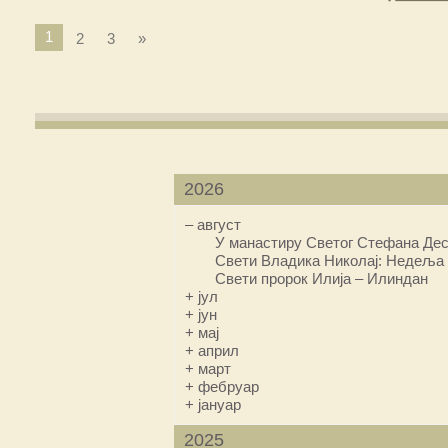
1
2
3
»
2026
–
август
У манастиру Светог Стефана Дес
Свети Владика Николај: Недеља 
Свети пророк Илија – Илиндан
+
јул
+
јун
+
мај
+
април
+
март
+
фебруар
+
јануар
2025