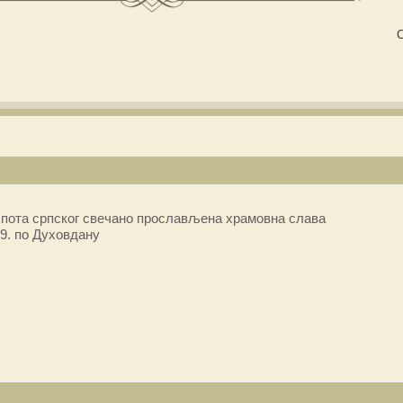
С
пота српског свечано прослављена храмовна слава
9. по Духовдану