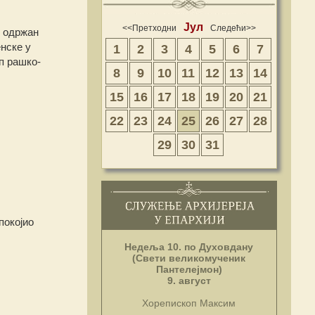
Јул
<<Претходни
Следећи>>
у одржан
нске у
1
2
3
4
5
6
7
п рашко-
8
9
10
11
12
13
14
15
16
17
18
19
20
21
22
23
24
25
26
27
28
29
30
31
покојио
Недеља 10. по Духовдану
(Свети великомученик
Пантелејмон)
9. август
Хорепископ Максим