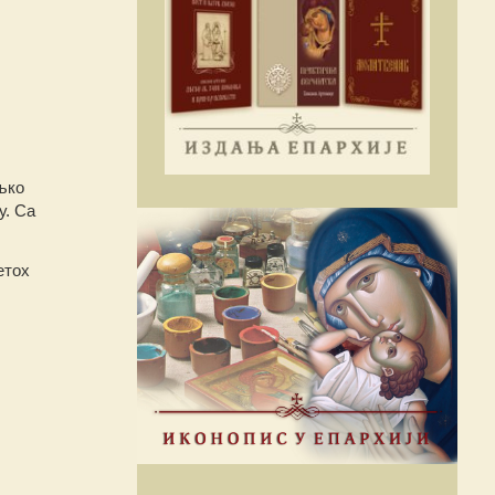
љко
у. Са
етох