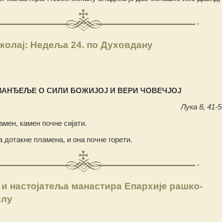
колај: Недеља 24. по Духовдану
ВАНЂЕЉЕ О СИЛИ БОЖИЈОЈ И ВЕРИ ЧОВЕЧЈОЈ
Лука 8, 41-5
камен, камен почне сијати.
 дотакне пламена, и она почне горети.
 и настојатеља манастира Епархије рашко-
илу