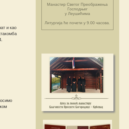
Манастир Светог Преображења
Господњег
у Леушићима
Литургија ће почети у 9.00 часова.
ат и као
атакомба
4.
носимо
ском