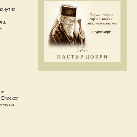
ахнутих
га,
и
чи
 Епископ
менутог