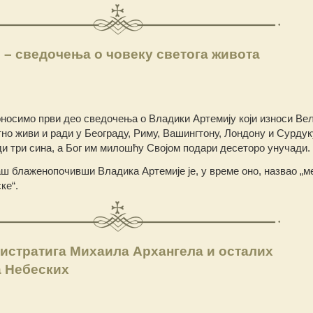
 – сведочења о човеку светога живота
носимo први део сведочењa о Владики Артемију који износи Ве
тно живи и ради у Београду, Риму, Вашингтону, Лондону и Сурдук
и три сина, а Бог им милошћу Својом подари десеторо унучади.
 блаженопочивши Владика Артемије је, у време оно, назвао „м
ке“.
истратига Михаила Архангела и осталих
а Небеских