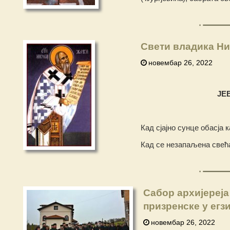
Свети владика Ни
новембар 26, 2022
ЈЕ
Кад сјајно сунце обасја 
Кад се незапаљена свећа
Сабор архијереја
призренске у егз
новембар 26, 2022