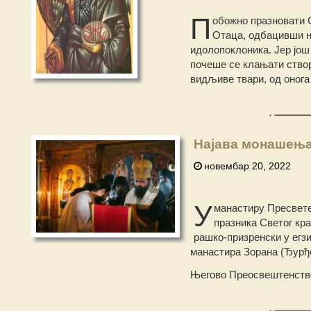
П
обожно празновати 
Отаца, одбацивши н
идолопоклоника. Јер још
почеше се клањати створ
видљиве твари, од онога 
Најава монашењ
новембар 20, 2022
У
манастиру Пресвете
празника Светог кр
рашко-призренски у егз
манастира Зорана (Ђурђе
Његово Преосвештенство