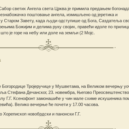
Сабор светих Ангела света Црква је примила предањем богонад
езнабожачко поштовање ангела, измишљено од јеретика и
 у Старом Завету, када људи одступише од Бога, Саздатеља сво
ењима Божијим и делима руку својих, правећи идоле по прилиц
што је горе на небу или доле на земљи (2 Мојс.
а
 Богородице Тројеручице у Мушветама, на Великом вечерњу уо
аља Стефана Дечанског, 23. новембра, Његово Преосвештенство
илу Г.Г. Ксенофонт замонашиће у чин мале схиме искушеника по
вића). Велико вечерње ће почети у 17.00 часова.
 Хорепископ новобрдски и панонски Г.Г.