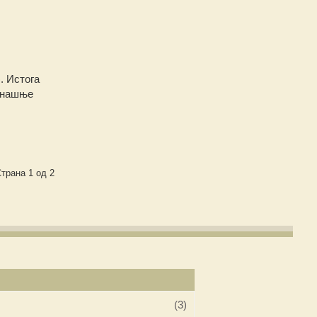
. Истога
данашње
трана 1 од 2
(3)