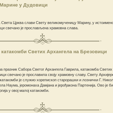
Марине у Дудовици
ада Света Црква слави Свету великомученицу Марину, у истоимен
ци свечано је прослављена храмовна слава.
 катакомби Светих Архангела на Брезовици
 на празник Сабора Светог Архангела Гаврила, катакомба Светих
ици свечано је прославила своју храмовну славу. Свету Архијер
 катакомби је служио хорепископ старорашки и лознички Г. Никол
а Наума, јеромонаха Дамјана и јерођакона Партенија. Ово је би
ргија у овој малој катакомби.