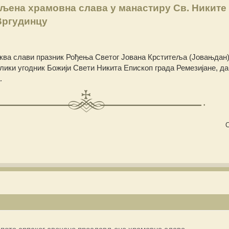
љена храмовна слава у манастиру Св. Никите
Вргудинцу
Црква слави празник Рођења Светог Јована Крститеља (Јовањдан)
лики угодник Божији Свети Никита Епископ града Ремезијане, 
.
С