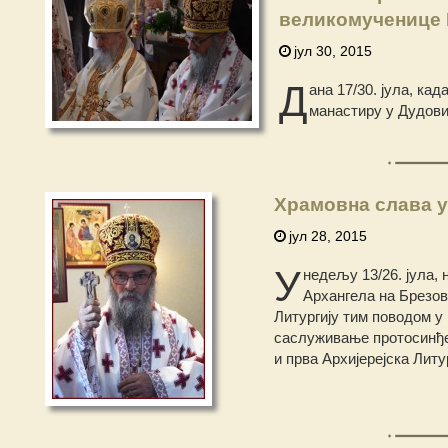
великомученице 
јул 30, 2015
Д
ана 17/30. јула, к
манастиру у Дудови
Храмовна слава у
јул 28, 2015
У
недељу 13/26. јула,
Архангела на Брезов
Литургију тим поводом у
саслуживање протосинђел
и прва Архијерејска Литу