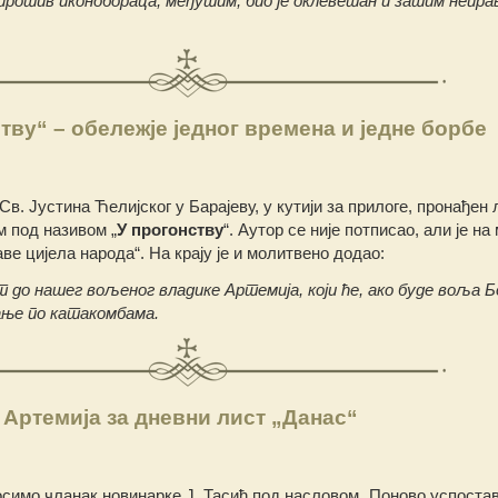
против иконобораца, међутим, био је оклеветан и затим непра
тву“ – обележје једног времена и једне борбе
Св. Јустина Ћелијског у Барајеву, у кутији за прилоге, пронађен 
 под називом „
У прогонству
“. Аутор се није потписао, али је на
ве цијела народа“. На крају је и молитвено додао:
ут до нашег
вољеног владике Артемија, који ће,
ако буде воља Б
ање по катакомбама.
 Артемија за дневни лист „Данас“
симо чланак новинарке Ј. Тасић под насловом „Поново успоста