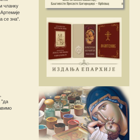
ом чланку
 Артемије
 се зна“.
,
 ”да
тавимо