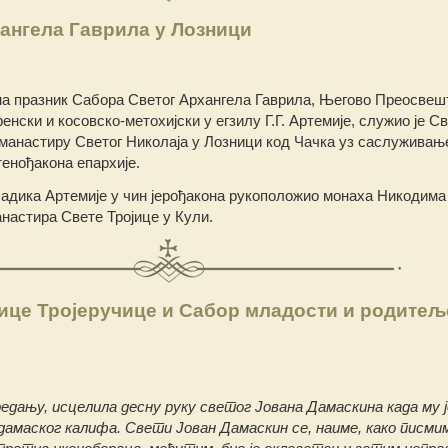
ангела Гаврила у Лозници
 на празник Саборa Светог Архангела Гаврила, Његово Преосвеш
нски и косовско-метохијски у егзилу Г.Г. Артемије, служио је С
у манастиру Светог Николаја у Лозници код Чачка уз саслуживањ
енођакона епархије.
Владика Артемије у чин јерођакона рукоположио монаха Никодима
настира Свете Тројице у Кули.
ице Тројеручице и Сабор младости и родитељ
редању, исцелила десну руку светог Јована Дамаскина када му ј
дамаског калифа. Свети Јован Дамаскин се, наиме, како писми