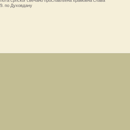
пота српског свечано прослављена храмовна слава
9. по Духовдану