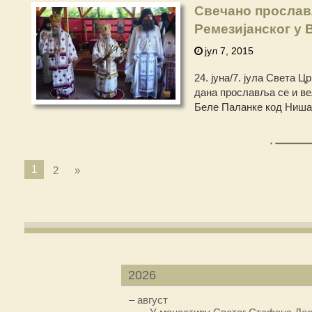
Свечано прослав
Ремезијанског у 
јул 7, 2015
24. јуна/7. јула Света 
дана прославља се и ве
Беле Паланке код Ниша
1
2
»
2026
–
август