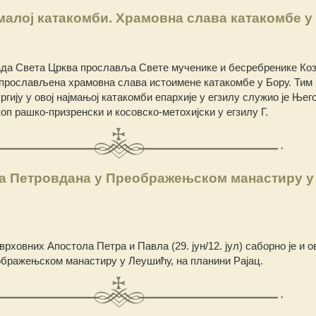
малој катакомби. Храмовна слава катакомбе у
 када Света Црква прославља Свете мученике и бесребренике Ко
е прослављена храмовна слава истоимене катакомбе у Бору. Тим
ргију у овој најмањој катакомби епархије у егзилу служио је Њег
п рашко-призренски и косовско-метохијски у егзилу Г.
а Петровдана у Преображењском манастиру у
рховних Апостола Петра и Павла (29. јун/12. јул) саборно је и о
бражењском манастиру у Леушићу, на планини Рајац.