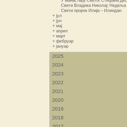
У манастиру Светог Стефана Дес
Свети Владика Николај: Недеља 
Свети пророк Илија – Илиндан
+
јул
+
јун
+
мај
+
април
+
март
+
фебруар
+
јануар
2025
2024
2023
2022
2021
2020
2019
2018
2017