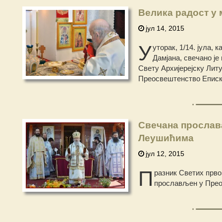
Велика радост у 
јул 14, 2015
У
уторак, 1/14. јула,
Дамјана, свечано ј
Свету Архијерејску Литу
Преосвештенство Еписко
Свечана прослав
Леушићима
јул 12, 2015
П
разник Светих првов
прослављен у Прео