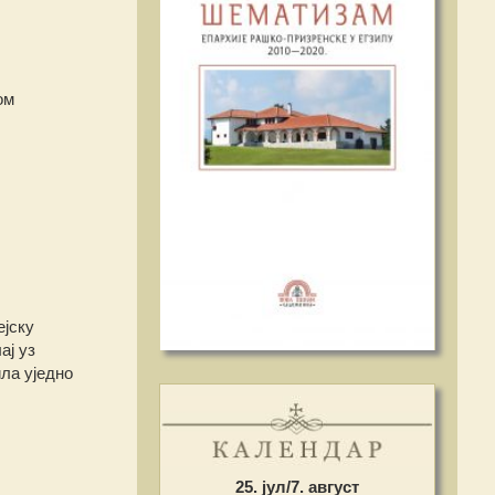
ом
ејску
ај уз
ла уједно
25. јул/7. август