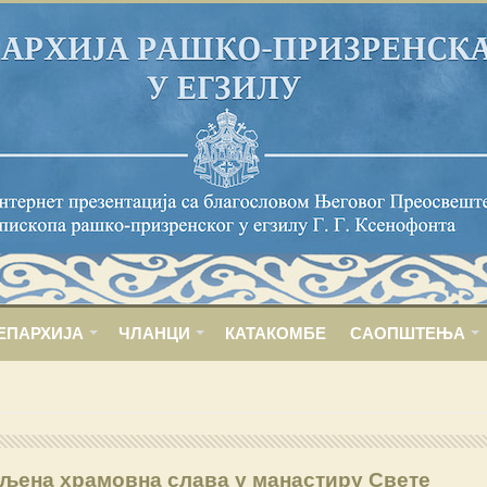
ЕПАРХИЈА
ЧЛАНЦИ
КАТАКОМБЕ
САОПШТЕЊА
љена храмовна слава у манастиру Свете