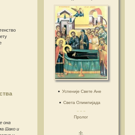
тенство
вету
е
Успеније Свете Ане
ства
Света Олимпијада
Пролог
е она
ма тако и