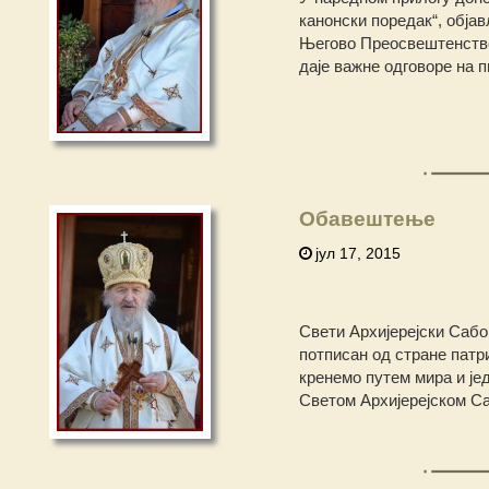
канонски поредак“, објав
Његово Преосвештенство 
даје важне одговоре на 
Обавештење
јул 17, 2015
Свети Архијерејски Сабор
потписан од стране патри
кренемо путем мира и је
Светом Архијерејском Саб