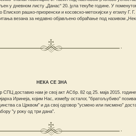
љен у дневном листу „Данас“ 20. јула текуће године. У поменут
Епископ рашко-призренски и косовско-метохијски у егзилу Г. Г.
питања везана за недавно објављено обраћање под називом „Нека
НЕКА СЕ ЗНА
 СПЦ доставио нам је свој акт АСбр. 82 од 25. маја 2015. године
јарха Иринеја, којим Нас, између осталог, ”братољубиво” позива
динства са Црквом” и да свој одговор ”усмено или писмено” дос
ору ”у року од три дана”.