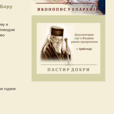
 Бору
зму и
 поводом
ово
ве године