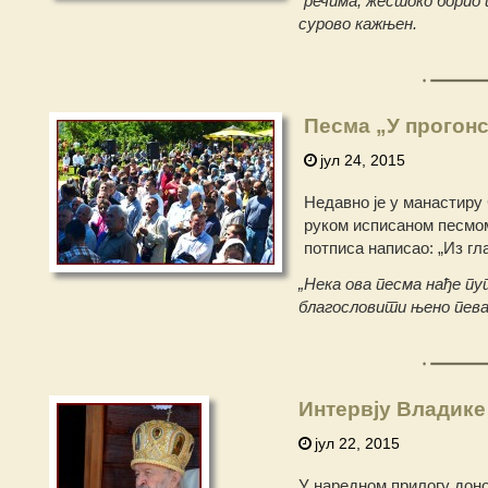
речима, жестоко борио 
сурово кажњен.
Песма „У прогонс
јул 24, 2015
Недавно је у манастиру 
руком исписаном песмом
потписа написао: „Из гла
„Нека ова песма нађе п
благословити
њено пев
Интервју Владике
јул 22, 2015
У наредном прилогу доно