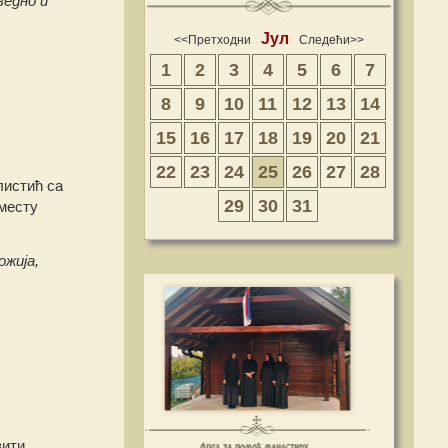
ведно и
Јул
<<Претходни
Следећи>>
1
2
3
4
5
6
7
8
9
10
11
12
13
14
15
16
17
18
19
20
21
22
23
24
25
26
27
28
листић са
29
30
31
 месту
ожија,
вити