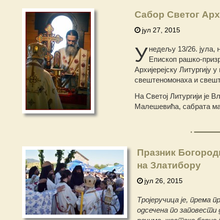
Сабор Светог Арх
јул 27, 2015
У
недељу 13/26. јула,
Епископ рашко-призре
Архијерејску Литургију 
свештеномонаха и свешт
На Светој Литургији је 
Малешевића, сабрата ма
Празник Богород
на Златибору
јул 26, 2015
Тројеручица је, према п
одсечена по заповести 