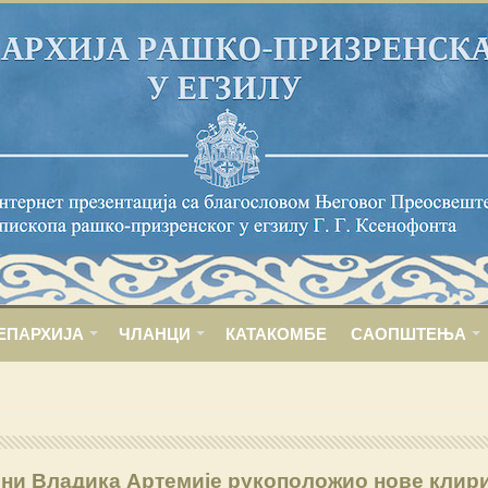
ЕПАРХИЈА
ЧЛАНЦИ
КАТАКОМБЕ
САОПШТЕЊА
ни Владика Артемије рукоположио нове клир