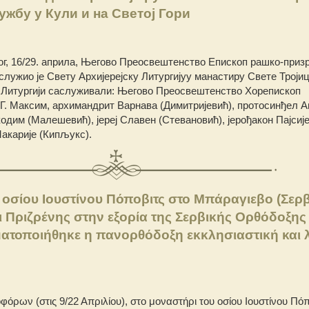
ужбу у Кули и на Светој Гори
, 16/29. априла, Његово Преосвештенство Епископ рашко-призр
, служио је Свету Архијерејску Литургијуу манастиру Свете Тројиц
а Литургији саслуживали: Његово Преосвештенство Хорепископ
.Г. Максим, архимандрит Варнава (Димитријевић), протосинђел А
одим (Малешевић), јереј Славен (Стевановић), јерођакон Пајсиј
Макарије (Кипљукс).
 οσίου Ιουστίνου Πόποβιτς στο Μπάραγιεβο (Σερβ
 Πριζρένης στην εξορία της Σερβικής Ορθόδοξης
ατοποιήθηκε η πανορθόδοξη εκκλησιαστική και 
όρων (στις 9/22 Απριλίου), στο μοναστήρι του οσίου Ιουστίνου Πόπ