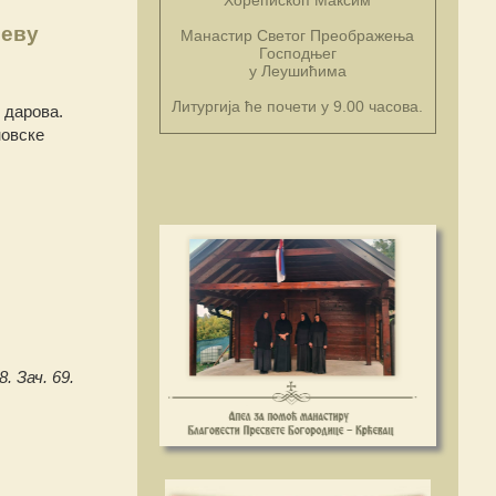
јеву
Манастир Светог Преображења
Господњег
у Леушићима
Литургија ће почети у 9.00 часова.
 дарова.
новске
8. Зач. 69.