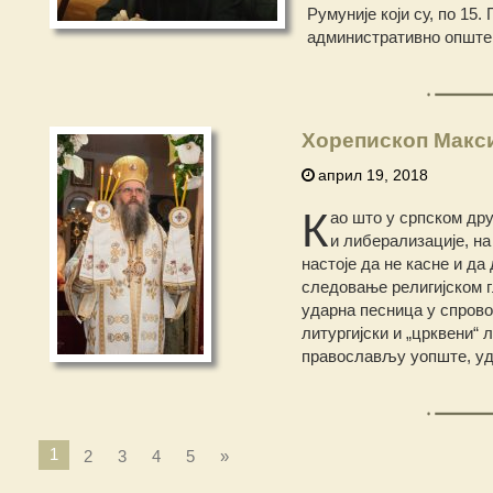
Румуније који су, по 15
административно опште
Хорепископ Макси
април 19, 2018
К
ао што у српском дру
и либерализације, на
настоје да не касне и да
следовање религијском г
ударна песница у спрово
литургијски и „црквени“
православљу уопште, уда
1
2
3
4
5
»