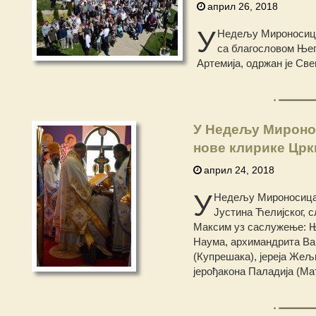
април 26, 2018
У
Недељу Мироносица,
са благословом Њег
Артемија, одржан је Св
У Недељу Мироно
нове клирике Црк
април 24, 2018
У
Недељу Мироносица, 
Јустина Ћелијског, 
Максим уз саслужење: Ње
Наума, архимандрита Вар
(Купрешака), јереја Жељк
јерођакона Паладија (Мат