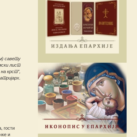
м) савету
мски лист
 на крст“,
атријарх.
, гости
чке и