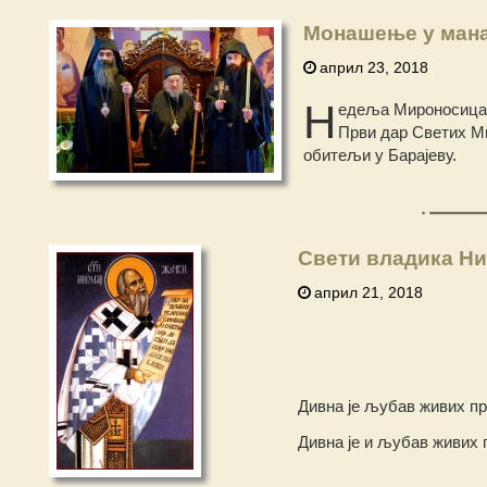
Монашење у мана
април 23, 2018
Н
едеља Мироносица д
Први дар Светих Ми
обитељи у Барајеву.
Свети владика Ни
април 21, 2018
Дивна је љубав живих пр
Дивна је и љубав живих 