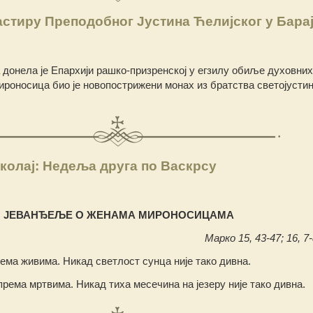
стиру Преподобног Јустина Ћелијског у Бара
онела је Епархији рашко-призренској у егзилу обиље духовних
роносица био је новопострижени монах из братства светојусти
колај: Недеља друга по Васкрсу
ЈЕВАНЂЕЉЕ О ЖЕНАМА МИРОНОСИЦАМА
Марко 15, 43-47; 16, 7-
ема живима. Никад светлост сунца није тако дивна.
према мртвима. Никад тиха месечина на језеру није тако дивна.