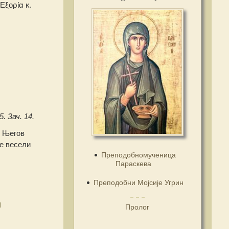
Εξορία κ.
5. Зач. 14.
! Његов
се весели
Преподобномученица
Параскева
Преподобни Мојсије Угрин
н
Пролог