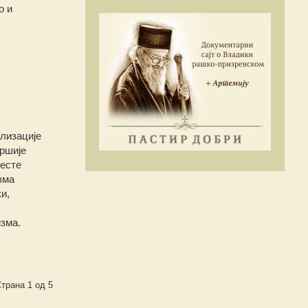
о и
ализације
аршије
јесте
зма
и,
изма.
трана 1 од 5