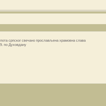
пота српског свечано прослављена храмовна слава
9. по Духовдану