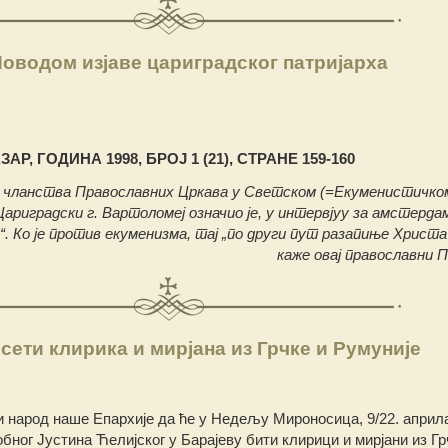
оводом изјаве цариградског патријарха
АР, ГОДИНА 1998, БРОЈ 1 (21), СТРАНЕ 159-160
д чланства Православних Цркава у Светском (=Екуменистичко
ариградски г. Вартоломеј означио је, у интервјуу за амстерда
о“. Ко је против екуменизма, тај „по други пут разапиње Христа
каже овај православни П
ети клирика и мирјана из Грчке и Румуније
 народ наше Епархије да ће у Недељу Мироносица, 9/22. априла
ног Јустина Ћелијског у Барајеву бити клирици и мирјани из Гр