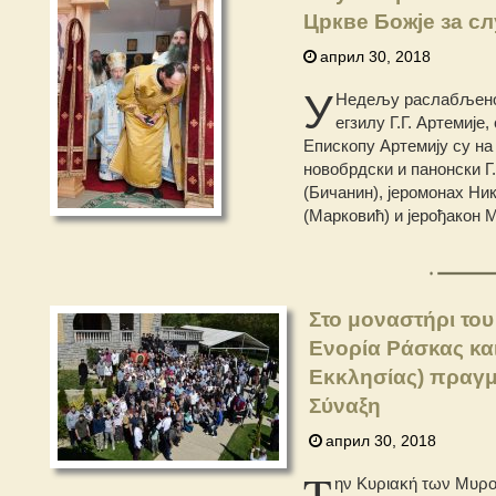
Цркве Божје за сл
април 30, 2018
У
Недељу раслабљеног
егзилу Г.Г. Артемије
Епископу Артемију су н
новобрдски и панонски Г
(Бичанин), јеромонах Ник
(Марковић) и јерођакон 
Στο μοναστήρι του
Ενορία Ράσκας και
Εκκλησίας) πραγμ
Σύναξη
април 30, 2018
Τ
ην Κυριακή των Μυροφ