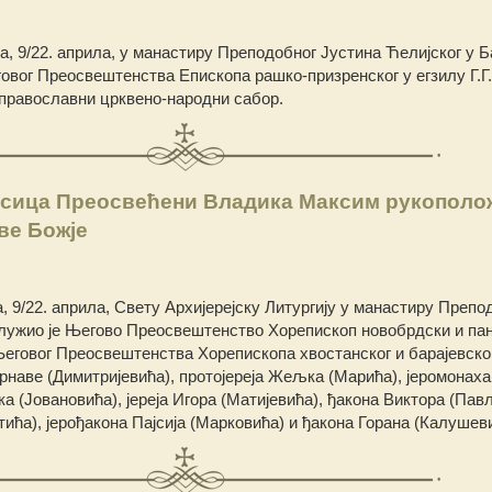
 9/22. априла, у манастиру Преподобног Јустина Ћелијског у Ба
овог Преосвештенства Епископа рашко-призренског у егзилу Г.Г.
еправославни црквено-народни сабор.
сица Преосвећени Владика Максим рукополо
ве Божје
9/22. априла, Свету Архијерејску Литургију у манастиру Препо
служио је Његово Преосвештенство Хорепископ новобрдски и пано
говог Преосвештенства Хорепископа хвостанског и барајевског 
наве (Димитријевића), протојереја Жељка (Марића), јеромонаха
а (Јовановића), јереја Игора (Матијевића), ђакона Виктора (Павл
ића), јерођакона Пајсија (Марковића) и ђакона Горана (Калушев