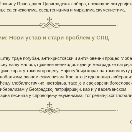
. Правилу Прво-другог Цариградског сабора, прекинули литургијск
ње са епископима, свештеницима и мирјанима екуменистима.
м: Нови устав и стари проблем у СПЦ
штву траје погубан, антихристовски и античовечни процес глоб
 сву нашу жалост, црквени великодостојници Београдске патриј
 држе корак у таквом процесу. Најпогубнији корак на таквом путу 
лобализму, званом екуменизам. Као што је идеологија либерали
ђењу глобалистичких настојања, тако је и својеврсни богословск
 либерализам у Београдској патријаршији, као и у васељенском
рна песница у спровођењу екуменизма, тог религијског глобал
С