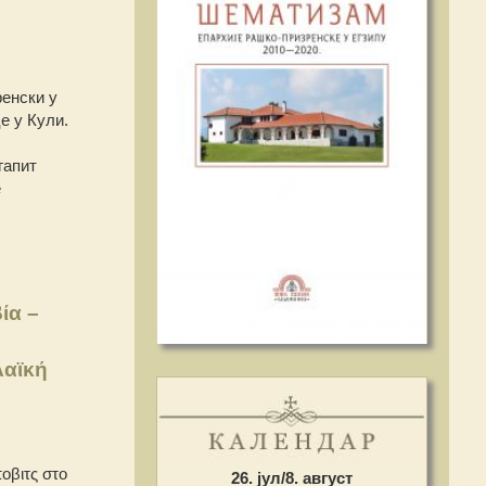
енски у
е у Кули.
гапит
е
ία –
λαϊκή
οβιτς στο
26. јул/8. август