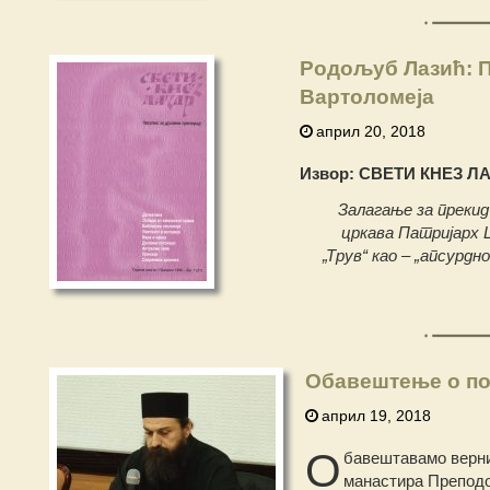
Родољуб Лазић: П
Вартоломеја
април 20, 2018
Извор: СВЕТИ КНЕЗ ЛАЗ
Залагање за преки
цркава Патријарх Ц
„Трув“ као – „апсурдн
Обавештење о пос
април 19, 2018
О
бавештавамо верни
манастира Преподоб