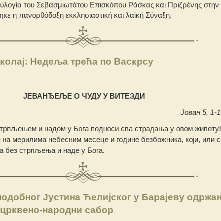
υλογία του Σεβασμιωτάτου Επισκόπου Ράσκας και Πριζρένης στην 
κε η πανορθόδοξη εκκλησιαστική και λαϊκή Σύναξη.
колај: Недеља трећа по Васкрсу
ЈЕВАНЂЕЉЕ О ЧУДУ У ВИТЕЗДИ
Јован 5, 1-1
 стрпљењем и надом у Бога подноси сва страдања у овом животу
е на мерилима небесним месеце и године безбожника, који, или 
а без стрпљења и наде у Бога.
одобног Јустина Ћелијског у Барајеву одржа
црквено-народни сабор