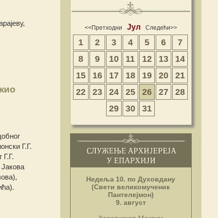
рајеву,
Јул
<<Претходни
Следећи>>
1
2
3
4
5
6
7
8
9
10
11
12
13
14
15
16
17
18
19
20
21
жио
22
23
24
25
26
27
28
29
30
31
добног
нски Г.Г.
Г.Г.
 Јакова
ова),
Недеља 10. по Духовдану
(Свети великомученик
ића).
Пантелејмон)
9. август
Хорепископ Максим