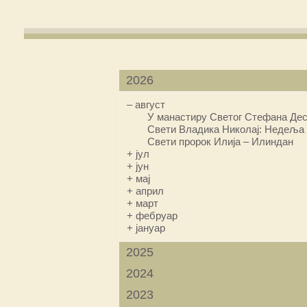
2026
–
август
У манастиру Светог Стефана Дес
Свети Владика Николај: Недеља 
Свети пророк Илија – Илиндан
+
јул
+
јун
+
мај
+
април
+
март
+
фебруар
+
јануар
2025
2024
2023