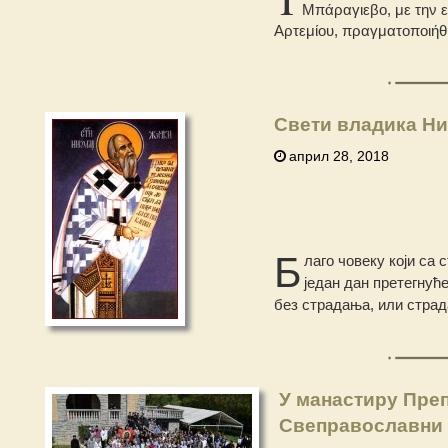
Μπάραγιεβο, με την ε
Αρτεμίου, πραγματοποιήθη
Свети владика Ни
април 28, 2018
Б
лаго човеку који са
један дан претегнућ
без страдања, или страд
У манастиру Преп
Свеправославни 