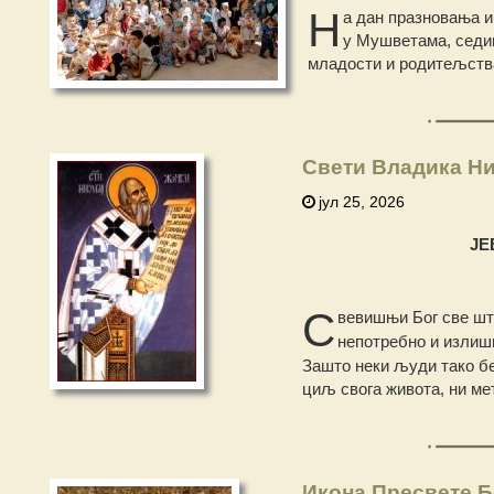
Н
а дан празновања и
у Мушветама, седиш
младости и родитељства
Свети Владика Ни
јул 25, 2026
ЈЕ
С
вевишњи Бог све шт
непотребно и излиш
Зашто неки људи тако б
циљ свога живота, ни ме
Икона Пресвете Б