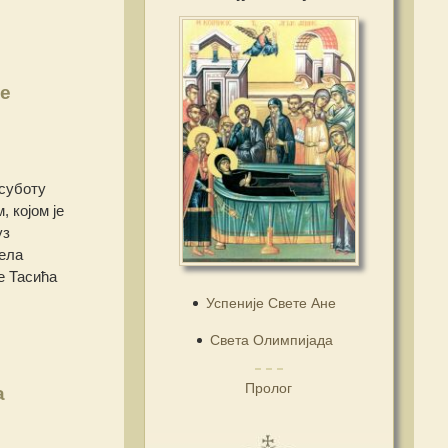
е
 суботу
 којом је
уз
ђела
е Тасића
Успеније Свете Ане
Света Олимпијада
Пролог
а