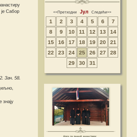
манастиру
 је Сабор
Јул
<<Претходни
Следећи>>
1
2
3
4
5
6
7
8
9
10
11
12
13
14
15
16
17
18
19
20
21
22
23
24
25
26
27
28
29
30
31
. Зач. 58.
циљно,
 знају