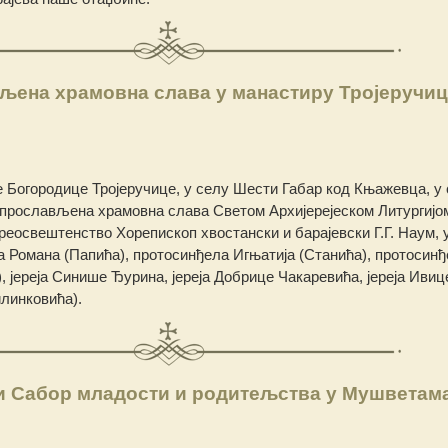
љена храмовна слава у манастиру Тројеручиц
 Богородице Тројеручице, у селу Шести Габар код Књажевца, у
е прослављена храмовна слава Светом Архијерејеском Литургијом,
еосвештенство Хорепископ хвостански и барајевски Г.Г. Наум, 
 Романа (Папића), протосинђела Игњатија (Станића), протосин
, јереја Синише Ђурина, јереја Добрице Чакаревића, јереја Ивиц
илинковића).
и Сабор младости и родитељства у Мушветам