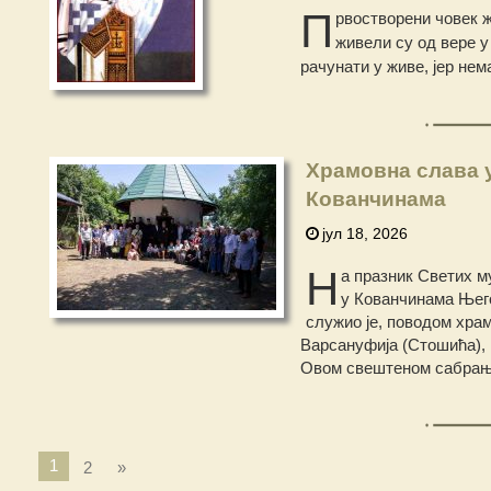
П
рвостворени човек ж
живели су од вере у 
рачунати у живе, јер нем
Храмовна слава у
Кованчинама
јул 18, 2026
Н
а празник Светих му
у Кованчинама Њего
служио је, поводом храм
Варсануфија (Стошића), 
Овом свештеном сабрању
1
2
»