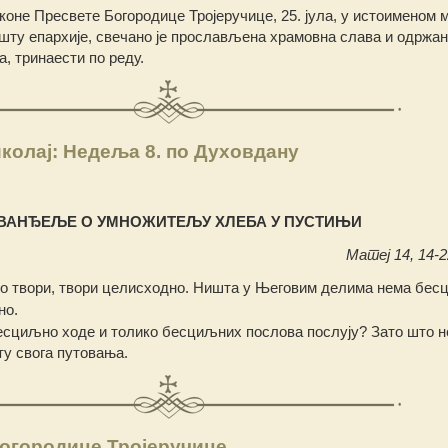
коне Пресвете Богородице Тројеручице, 25. јула, у истоименом 
ту епархије, свечано је прослављена храмовна слава и одржан
, тринаести по реду.
колај: Недеља 8. по Духовдану
ВАНЂЕЉЕ О УМНОЖИТЕЉУ ХЛЕБА У ПУСТИЊИ
Матеј 14, 14-22
о твори, твори целисходно. Ништа у Његовим делима нема бес
но.
есциљно ходе и толико бесциљних послова послују? Зато што не
ту свога путовања.
огородице Тројеручице