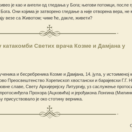
ивео је као и ангели од гледања у Бога; његови потомци, после г
Бога. Они којима је затворено гледање а није отворена вера, не 
ају везе са Животом; чиме ће, дакле, живети?
 катакомби Светих врача Козме и Дамјана у
ченика и бесребреника Козме и Дамјана, 14. јула, у истоименој
во Преосвештенство Хорепископ хвостански и барајевски Г.Г. 
овне славе, Свету Архијерејску Литургију, уз саслужење прото
протосинђела Прохора (Ацковића) и јерођакона Лонгина (Милинк
 присуствовало је око стотину верника.
С