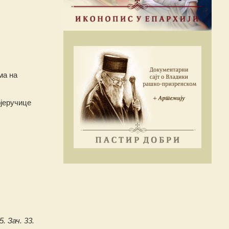
ма на
ојеручице
. Зач. 33.