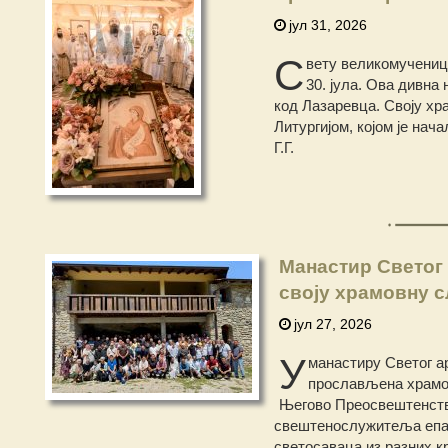
јул 31, 2026
С
вету великомучениц
30. јула. Ова дивна
код Лазаревца. Своју хр
Литургијом, којом је на
Г.Г.
Манастир Светог
своју храмовну 
јул 27, 2026
У
манастиру Светог ар
прослављена храмов
Његово Преосвештенство
свештенослужитеља епар
светосаваца из разних к