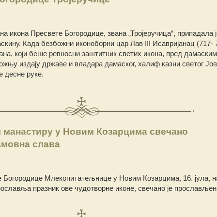
на икона Пресвете Богородице, звана „Тројеручица“, припадала ј
кину. Када безбожни иконоборни цар Лав III Исавријанац (717- 7
вана, који беше ревносни заштитник светих икона, пред дамаским
ожњу издају државе и владара дамаског, халиф казни светог Јо
 десне руке.
 манастиру у Новим Козарцима свечано
мовна слава
 Богородице Млекопитатељнице у Новим Козарцима, 16. јула, н
рославља празник ове чудотворне иконе, свечано је прослављен