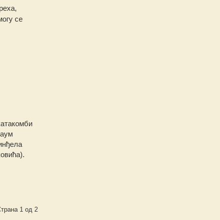
реха,
могу се
 катакомби
Наум
синђела
овића).
трана 1 од 2