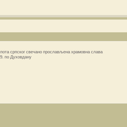
пота српског свечано прослављена храмовна слава
9. по Духовдану