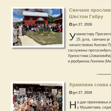
Свечано прослав
Шестом Габру
јул 27, 2026
У
манастиру Пресвете
25. јула, свечано ј
началствовао Његово Пр
саслужење протосинђела
Хризостома (Јовановића)
и јерођакона Лонгина (М
Храмовна слава 
јул 27, 2026
Н
а дан празновања и
у Мушветама, седиш