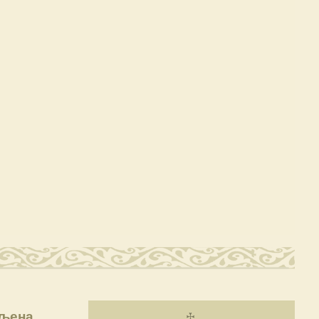
вљена