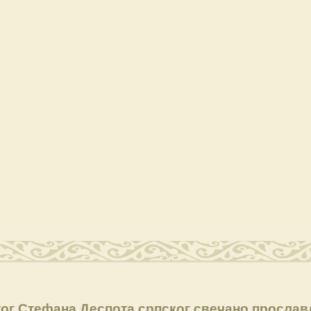
тог Стефана Деспота српског свечано просла