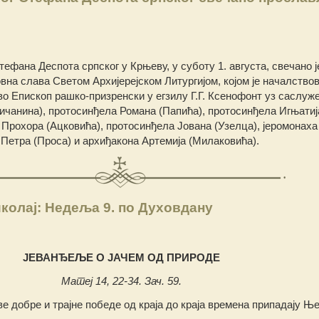
ефана Деспота српског у Крњеву, у суботу 1. августа, свечано ј
на слава Светом Архијерејском Литургијом, којом је началство
 Eпископ рашко-призренски у егзилу Г.Г. Ксенофонт уз саслуж
ичанина), протосинђела Романа (Папића), протосинђела Игњатиј
 Прохора (Ацковића), протосинђела Јована (Узелца), јеромонаха
 Петра (Проса) и архиђакона Артемија (Милаковића).
колај: Недеља 9. по Духовдану
ЈЕВАНЂЕЉЕ О ЈАЧЕМ ОД ПРИРОДЕ
Матеј 14, 22-34. Зач. 59.
ве добре и трајне победе од краја до краја времена припадају Ње