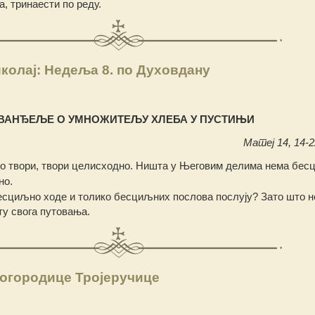
, тринаести по реду.
колај: Недеља 8. по Духовдану
ВАНЂЕЉЕ О УМНОЖИТЕЉУ ХЛЕБА У ПУСТИЊИ
Матеј 14, 14-22
о твори, твори целисходно. Ништа у Његовим делима нема бес
но.
есциљно ходе и толико бесциљних послова послују? Зато што не
ту свога путовања.
огородице Тројеручице