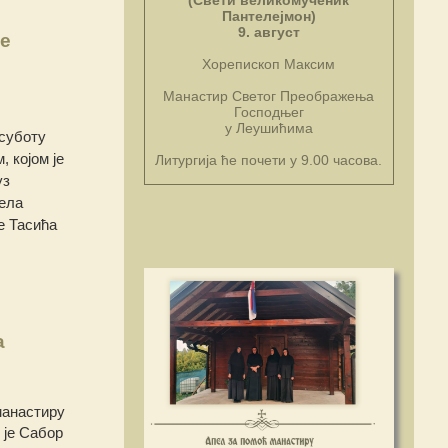
(Свети великомученик
Пантелејмон)
9. август
е
Хорепископ Максим
Манастир Светог Преображења
Господњег
у Леушићима
 суботу
 којом је
Литургија ће почети у 9.00 часова.
уз
ђела
е Тасића
а
манастиру
 је Сабор