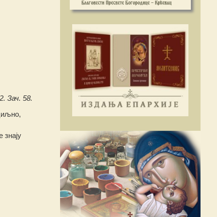
. Зач. 58.
циљно,
 знају