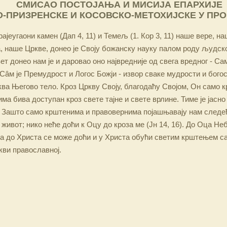
СМИСАО ПОСТОЈАЊА И МИСИЈА ЕПАРХИЈЕ
-ПРИЗРЕНСКЕ И КОСОВСКО-МЕТОХИЈСКЕ У ПР
ајеугаони камен (Дап 4, 11) и Темељ (1. Кор 3, 11) наше вере, н
 наше Цркве, донео је Своју божанску науку палом роду људско
ет донео нам је и даровао оно највредније од свега вредног - Са
Сâм је Премудрост и Логос Божји - извор сваке мудрости и бого
ква Његово тело. Кроз Цркву Своју, благодаћу Својом, Он само 
а бива доступан кроз свете тајне и свете врлине. Тиме је јасно
 Зашто само крштенима и правовернима појашњавају нам следећ
 живот; нико неће доћи к Оцу до кроза ме (Јн 14, 16). До Оца Не
 а до Христа се може доћи и у Христа обући светим крштењем с
кви православној.