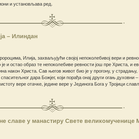
иони и установљава ред.
ја – Илиндан
ророцима, Илија, захваљујући својој непоколебивој вери и ревно
 је и остао образ те непоколебиве ревности још пре Христа, и ев
а након Христа. Сав његов живот био је у прогону, у страдању, 
 спаситељног дара Божјег, који порађа онај други огањ духовни –
истоту вере отачке, једине вере у Јединога Бога у Тројици слав
не славе у манастиру Свете великомученице 