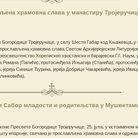
љена храмовна слава у манастиру Тројеручиц
 Богородице Тројеручице, у селу Шести Габар код Књажевца, у
е прослављена храмовна слава Светом Архијерејеском Литургијом,
еосвештенство Хорепископ хвостански и барајевски Г.Г. Наум, 
 Романа (Папића), протосинђела Игњатија (Станића), протосин
, јереја Синише Ђурина, јереја Добрице Чакаревића, јереја Ивиц
илинковића).
и Сабор младости и родитељства у Мушветам
коне Пресвете Богородице Тројеручице, 25. јула, у истоименом 
ту епархије, свечано је прослављена храмовна слава и одржан