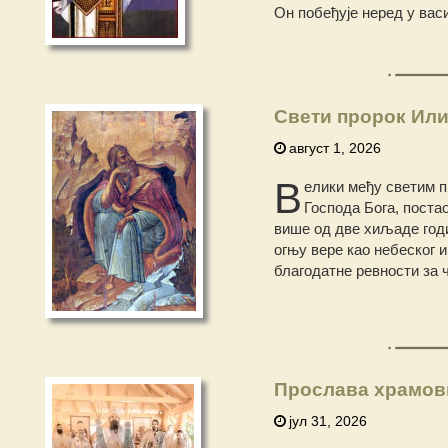
Он побеђује неред у вас
Свети пророк Или
август 1, 2026
В
елики међу светим п
Господа Бога, постао
више од две хиљаде годин
огњу вере као небеског и
благодатне ревности за ч
Прослава храмов
јул 31, 2026