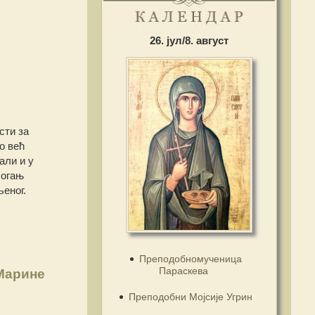
26. јул/8. август
сти за
о већ
али и у
 огањ
љеног.
Преподобномученица
Параскева
Марине
Преподобни Мојсије Угрин