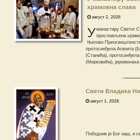
храмовна слава
август 2, 2026
У
манастиру Светог Ст
прослављена храмов
Његово Преосвештенство
протосинђела Агапита (Б
(Станића), протосинђела
(Мирковића), јеромонаха
Свети Владика Ни
август 1, 2026
Победник је Бог наш, и с