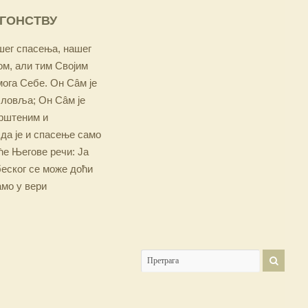
ОГОНСТВУ
ашег спасења, нашег
м, али тим Својим
мога Себе. Он Сâм је
словља; Он Сâм је
крштеним и
 да је и спасење само
е Његове речи: Ја
беског се може доћи
амо у вери