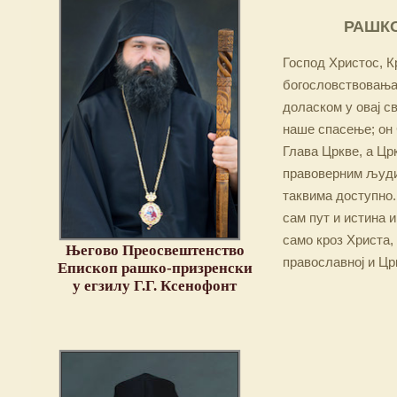
РАШКО
Господ Христос, Кр
богословствовања,
доласком у овај св
наше спасење; он 
Глава Цркве, а Цр
правоверним људим
таквима доступно.
сам пут и истина и
само кроз Христа,
Његово Преосвештенство
православној и Цр
Епископ рашко-призренски
у егзилу Г.Г. Ксенофонт