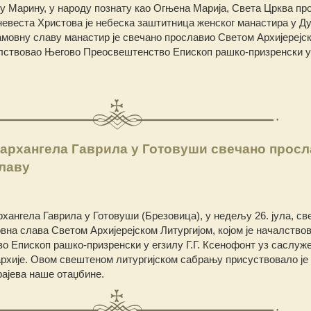
у Марину, у народу познату као Огњена Марија, Света Црква п
 невеста Христова је небеска заштитница женског манастира у Д
амовну славу манастир је свечано прославио Светом Архијерејс
чалствовао Његово Преосвештенство Епископ рашко-призренски у
 архангела Гаврила у Готовуши свечано прос
славу
хангела Гаврила у Готовуши (Брезовица), у недељу 26. јула, све
на слава Светом Архијерејском Литургијом, којом је началство
 Епископ рашко-призренски у егзилу Г.Г. Ксенофонт уз саслу
хије. Овом свештеном литургијском сабрању присуствовало је 
рајева наше отаџбине.