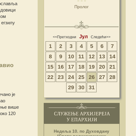
рославља
Пролог
удовици
ком
 егзилу
Јул
<<Претходни
Следећи>>
1
2
3
4
5
6
7
8
9
10
11
12
13
14
лавио
15
16
17
18
19
20
21
22
23
24
25
26
27
28
29
30
31
чано је
вао
жење више
око 120
Недеља 10. по Духовдану