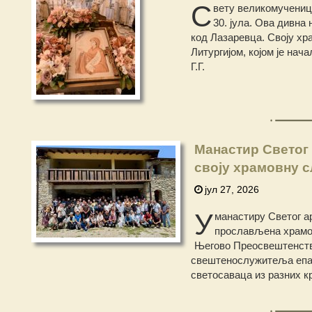
С
вету великомучениц
30. јула. Ова дивна
код Лазаревца. Своју хр
Литургијом, којом је на
Г.Г.
Манастир Светог
своју храмовну 
јул 27, 2026
У
манастиру Светог ар
прослављена храмов
Његово Преосвештенство
свештенослужитеља епар
светосаваца из разних к