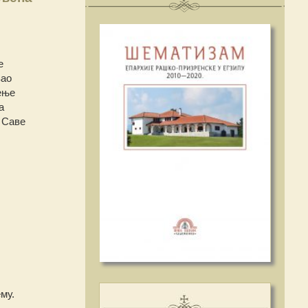
е
вао
ење
а
 Саве
му.