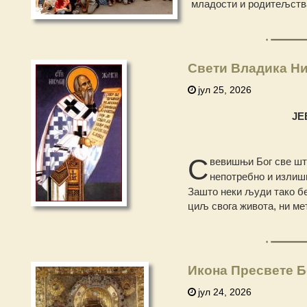
младости и родитељства
Свети Владика Ни
јул 25, 2026
ЈЕ
С
вевишњи Бог све шт
непотребно и излиш
Зашто неки људи тако б
циљ свога живота, ни ме
Икона Пресвете Б
јул 24, 2026