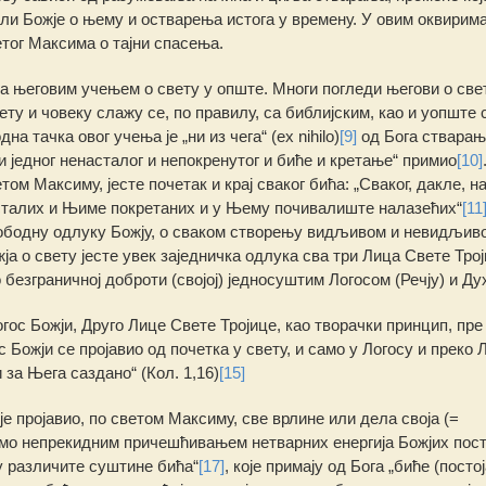
ли Божје ο њему и остварења истога у времену. У овим оквирима
етог Максима ο тајни спасења.
а његовим учењем ο свету у опште. Многи погледи његови ο све
ту и човеку слажу се, по правилу, са библијским, као и уопште 
а тачка овог учења је „ни из чега“ (ех nihilo)
[9]
од Бога стварањ
 и једног ненасталог и непокренутог и биће и кретање“ примио
[10]
етом Максиму, јесте почетак и крај сваког бића: „Сваког, дакле, н
 насталих и Њиме покретаних и у Њему почивалиште налазећих“
[11
ободну одлуку Божју, ο сваком створењу видљивом и невидљиво
ја ο свету јесте увек заједничка одлука сва три Лица Свете Тро
 безграничној доброти (својој) једносуштим Логосом (Речју) и Ду
ос Божји, Друго Лице Свете Тројице, као творачки принцип, пре
Божји се пројавио од почетка у свету, и само у Логосу и преко 
 за Њега саздано“ (Кол. 1,16)
[15]
је пројавио, по светом Максиму, све врлине или дела своја (=
амо непрекидним причешћивањем нетварних енергија Божјих пост
су различите суштине бића“
[17]
, које примају од Бога „биће (посто