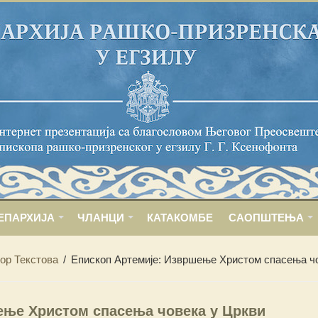
ЕПАРХИЈА
ЧЛАНЦИ
КАТАКОМБЕ
САОПШТЕЊА
ор Текстова
/
Епископ Артемије: Извршење Христом спасења ч
ење Христом спасења човека у Цркви