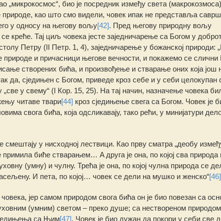
ао „микрокосмос“, био је посредник између света (макрокозмоса)
природе, као што смо видели, човек ипак не представља саврш
него у односу на његову вољу
[42]
. Пред његову природну вољу
 се креће. Тај циљ човека јесте заједничарење са Богом у доброт
олу Петру (II Петр. 1, 4), заједничарење у божанској природи: 
ове природе и причасници његове вечности, и покажемо се сличн
исање створених бића, и произвођење и стварање оних која још 
так да, сједињен с Богом, приведе кроз себе и у себи целокупан 
 „све у свему“ (I Кор. 15, 25). На тај начин, назначење човека бил
жењу читаве твари
[44]
кроз сједињење свега са Богом. Човек је б
овима свога бића, која одсликавају, тако рећи, у минијатури дел
 се смештају у нисходној лествици. Као прву сматра „деобу измеђ
 примила биће стварањем… Α друга је она, по којој сва природа к
ховну (умну) и чулну. Трећа је она, по којој чулна природа се де
васељену. И пета, по којој… човек се дели на мушко и женско“
[46]
човека, јер самом природом свога бића он је био повезан са ос
уховним (умним) светом – преко душе; са нествореном природом 
 сједињења са Њим
[47]
. Човек је био дужан да покори у себи све 