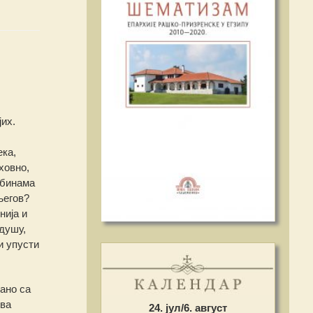
јих.
ека,
ховно,
убинама
његов?
нија и
душу,
и упусти
зано са
два
24. јул/6. август