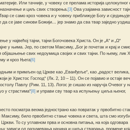
атерије. Или тачније, у човеку се прелама историја целокупног 
и назначење и циљ свих створења.
[3]
Ова узајамна зависност тај
 Твар се само кроз човека и у човеку приближује Богу и сједињује
да се јаве синови Божији… јер знамо да сва твар заједно уздиш
ње у највећој тајни, тајни Богочовека Христа. Он је „А“ и „Ω“
јне у њима. Јер, по светом Максиму, „Бог је почетак и крај и сми
и објашњење свих недоумица својих и свих тајни. По њему, лик 
ему и кроз Њега
[6]
одњим и примљен од Цркве као „Еванђеље“, као „радост велика, 
ји је Христос Господ“ (Лк. 2, 10 – 11). Он се појавио и остаје ве
постолу Павлу (Рим. 11, 13). Логос је сишао из наручја Очевог у 
уо у страстима“
[8]
и управи сву твар ка испуњењу циља њеног,
 често посматра веома једнострано као повратак у првобитно ст
том Максиму, било првобитно стање човека и света, шта смо изгуб
Цркви. То су углавном прва и основна питања, на која одговара
њу зависи од разумевања начина и циља стварања, промене која