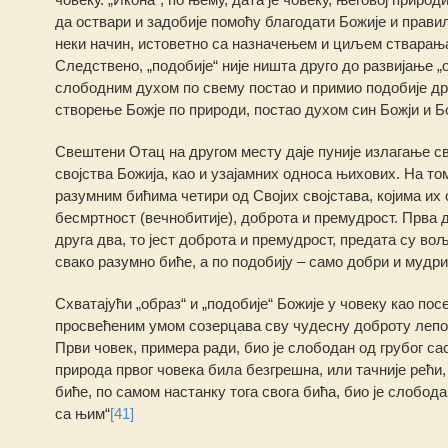
да оствари и задобије помоћу благодати Божије и правилн
неки начин, истоветно са назначењем и циљем стварањ
Следствено, „подобије“ није ништа друго до развијање „о
слободним духом по свему постао и примио подобије држ
створење Божје по природи, постао духом син Божји и Бо
Свештени Отац на другом месту даје пуније излагање сво
својства Божија, као и узајамних односа њихових. На то
разумним бићима четири од Својих својстава, којима их о
бесмртност (вечнобитије), доброта и премудрост. Прва д
друга два, то јест доброта и премудрост, предата су вољ
свако разумно биће, а по подобију – само добри и мудри
Схватајући „образ“ и „подобије“ Божије у човеку као по
просвећеним умом созерцава сву чудесну доброту лепоте
Први човек, примера ради, био је слободан од грубог са
природа првог човека била безгрешна, или тачније рећи
биће, по самом настанку тога свога бића, био је слобода
са њим“
[41]