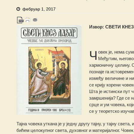
фебруар 1, 2017
Извор: СВЕТИ КНЕЗ ЛА
Ч
овек је, нема сум
Међутим, његово 
хармоничну целину. С
познаје га истовреме
између величине и ниш
се крију корени чове
Шта је истински пут ч
замршенија? Где се н
срце и ум човека, ко
се у теоретско изуча
Тајна човека уткана је у једну другу тајну, у тајну свет
бићем целокупног света, духовног и материјалног. Човек