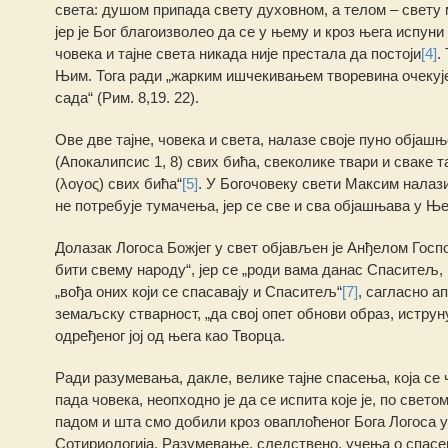
света: душом припада свету духовном, а телом – свету м
јер је Бог благоизволео да се у њему и кроз њега испун
човека и тајне света никада није престала да постоји
[4]
.
Њим. Тога ради „жарким ишчекивањем творевина очекује 
сада“ (Рим. 8,19. 22).
Ове две тајне, човека и света, налазе своје пуно објашње
(Апокалипсис 1, 8) свих бића, свеколике твари и сваке та
(λογος) свих бића“
[5]
. У Богочовеку свети Максим налаз
не потребује тумачења, јер се све и сва објашњава у Њ
Долазак Логоса Божјег у свет објављен је Анђелом Госп
бити свему народу“, јер се „роди вама данас Спаситељ, ко
„вођа оних који се спасавају и Спаситељ“
[7]
, сагласно а
земаљску стварност, „да свој опет обнови образ, иструн
одређеног јој од њега као Творца.
Ради разумевања, дакле, велике тајне спасења, која се
пада човека, неопходно је да се испита које је, по све
падом и шта смо добили кроз оваплоћеног Бога Логоса у 
Сотириологија. Разумевање, следствено, учења ο спасе