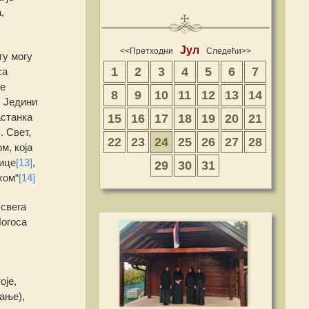
,
Јул
<<Претходни
Следећи>>
ту могу
1
2
3
4
5
6
7
са
е
8
9
10
11
12
13
14
. Једини
астанка
15
16
17
18
19
20
21
]
. Свет,
22
23
24
25
26
27
28
м, која
јице
[13]
,
29
30
31
хом“
[14]
 свега
Логоса
оје,
јање),