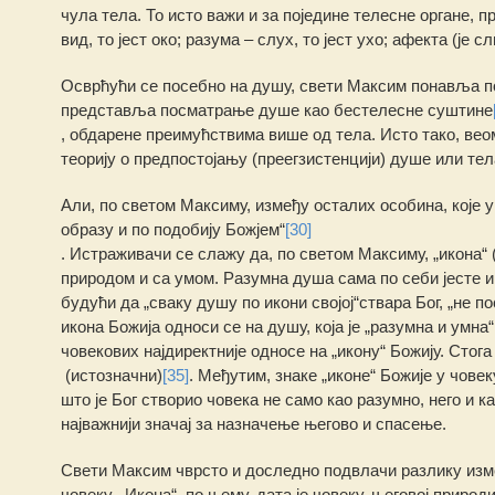
чула тела. То исто важи и за поједине телесне органе, п
вид, то јест око; разума – слух, то јест ухо; афекта (је 
Осврћући се посебно на душу, свети Максим понавља пог
представља посматрање душе као бестелесне суштине
, обдарене преимућствима више од тела. Исто тако, ве
теорију ο предпостојању (преегзистенцији) душе или те
Али, по светом Максиму, између осталих особина, које у
образу и по подобију Божјем“
[30]
. Истраживачи се слажу да, по светом Максиму, „икона“ 
природом и са умом. Разумна душа сама по себи јесте и
будући да „сваку душу по икони својој“ствара Бог, „не 
икона Божија односи се на душу, која је „разумна и умна“
човекових најдиректније односе на „икону“ Божију. Стога
(истозначни)
[35]
. Међутим, знаке „иконе“ Божије у човек
што је Бог створио човека не само као разумно, него и к
најважнији значај за назначење његово и спасење.
Свети Максим чврсто и доследно подвлачи разлику између „
човеку. „Икона“, по њему, дата је човеку, његовој природ