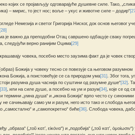
реко којих се пројављују одговарајуће душевне силе. Тако, „слика
слика) – мирис, то јест нос; воље – укус и животне силе – додир“
[2
леде Немезија и светог Григорија Ниског, док основ његовог уч
[28]
ома је важно да преподобни Отац савршено одбацује сваку погр
ла, следујући верно ранијим Оцима
[29]
крашавају човека, посебно место заузима факт да је човек створ
(образ) Божија у човеку тесно се повезује са његовом разумном
кона Божија, а поистовећује се са природом ума
[31]
. Због тога, у
постоји разумна душа часнија по суштини од разумне душе“
[32]
. Т
[33]
, или на силе душе, а посебно на ум и разум
[34]
, које се од с
 и термини „умна душа“ и „икона Божија“ врло често су синоними
у не сачињавају само ум и разум, него исто тако и слобода његов
ао „самостално“ и „самопокретно“ биће
[36]
. Слобода човека, даб
образа“ („τοῦ κατ’, εἰκόνα“) и „подобија“ („τοῦ κατ’, ὁμοίωσιν“) 
и; док „подобије““ јесте нешто што постаје, оно што човек треба 