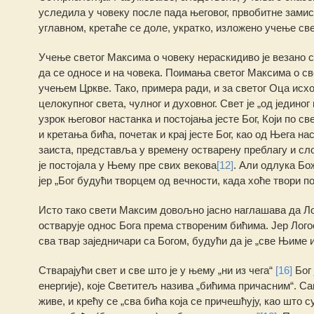
уследила у човеку после пада његовог, првобитне замис
углавном, кретаће се доле, укратко, изложено учење св
Учење светог Максима ο човеку нераскидиво је везано с
да се односе и на човека. Поимања светог Максима ο све
учењем Цркве. Тако, примера ради, и за светог Оца исходн
целокупног света, чулног и духовног. Свет је „од јединог
узрок његовог настанка и постојања јесте Бог, Који по св
и кретања бића, почетак и крај јесте Бог, као од Њега
заиста, представља у времену остварену преблагу и сл
је постојала у Њему пре свих векова
[12]
. Али одлука Бож
јер „Бог будући творцем од вечности, када хоће твори по
Исто тако свети Максим довољно јасно наглашава да Лог
остварује однос Бога према створеним бићима. Јер Логос 
сва твар заједничари са Богом, будући да је „све Њиме и
Стварајући свет и све што је у њему „ни из чега“
[16]
Бог 
енергије), које Светитељ назива „бићима причасним“. С
живе, и крећу се „сва бића која се причешћују, као што 