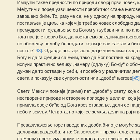
Имајући такве предности по природи својој први човек, к
Међутим и поред узвишености првобитног стања његове 
завршено биће. То, разуме се, не у односу на природу, 
постављен је циљ, ка којем је требао човек слободно да
премудрости, сједињење са Богом у љубави или, по апост
тога нас је створио Бог, да постанемо заједничари њег
по обожењу помоћу благодати, којом је сав састав и бит
постоје“
[43]
. Одавде постаје јасно да је човек имао зада
Богу и да га сједини са Њим, тако да Бог постане на крају
испуни практично велику „намеру (одлуку) Божју“ ο обо
дужан да то оствари у себи, и посебно у различитим дел
света и показују све супротности или „деобе“ његове
[45]
Свети Максим познаје (прима) пет „деоба“ у свету, које
нестворене природе и створене природе у целини, која је
примила своје биће од Бога кроз стварање, дели се на ду
небо и земљу. Четврта, по којој се земља дели на рај и 
Превазилажење горе наведених деоба било је могуће за 
деловима раздеоба, и то: Са земљом – преко тела; са д
са Богом) преко ума, којим је могао да усходи до пуног