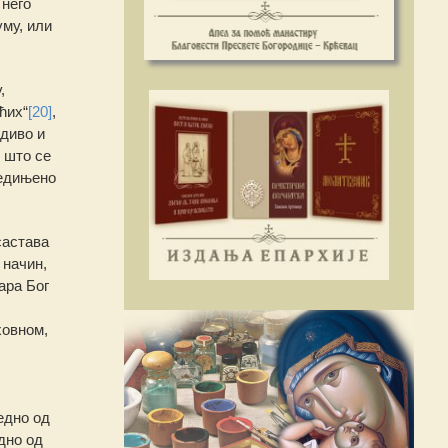
 него
уму, или
,
ћих“
[20]
,
идиво и
 што се
једињено
састава
 начин,
вара Бог
ховном,
едно од
едно од