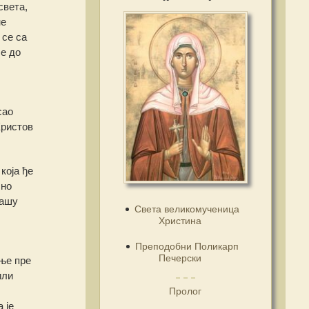
света,
не
 се са
е до
сао
Христов
која ђе
чно
нашу
Света великомученица
Христина
Преподобни Поликарп
Печерски
ање пре
или
Пролог
 је