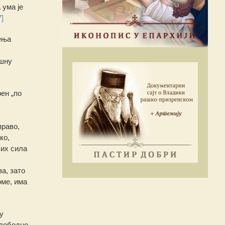
 ума је
7]
ења
ешну
ен „по
право,
ако,
вих сила
а, зато
оме, има
у
слободно