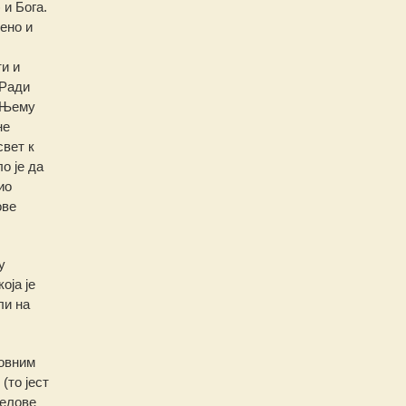
 и Бога.
ено и
и и
„Ради
и Њему
не
свет к
о је да
ио
ове
у
оја је
ли на
новним
(то јест
делове