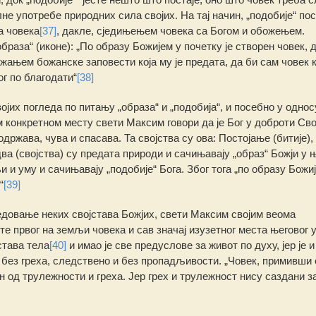
е употребе природних сила својих. На тај начин, „подобије“ пост
а човека
[37]
, дакле, сједињењем човека са Богом и обожењем.
браза“ (иконе): „По образу Божијем у почетку је створен човек, 
ањем божанске заповести која му је предата, да би сам човек 
г по благодати“
[38]
јих погледа по питању „образа“ и „подобија“, и посебно у однос
м конкретном месту свети Максим говори да је Бог у доброти Сво
држава, чува и спасава. Та својства су ова: Постојање (битије),
ва (својства) су предата природи и сачињавају „образ“ Божји у 
и и уму и сачињавају „подобије“ Бога. Због тога „по образу Божиј
“
[39]
седовање неких својстава Божјих, свети Максим својим веома
 првог на земљи човека и сав значај изузетног места његовог у
става тела
[40]
и имао је све предуслове за живот по духу, јер је и
, без греха, следствено и без пропадљивости. „Човек, примивши 
н од трулежности и греха. Јер грех и трулежност нису саздани з