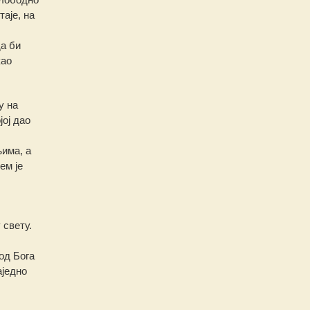
аје, на
да би
као
у на
јој дао
њима, а
ем је
 свету.
од Бога
аједно