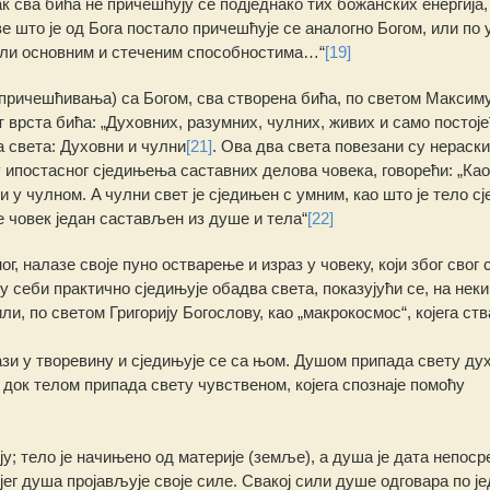
ак сва бића не причешћују се подједнако тих божанских енергија,
е што је од Бога постало причешћује се аналогно Богом, или по 
 или основним и стеченим способностима…“
[19]
 (причешћивања) са Богом, сва створена бића, по светом Максиму
т врста бића: „Духовних, разумних, чулних, живих и само постоје
а света: Духовни и чулни
[21]
. Ова два света повезани су нераск
у ипостасног сједињења саставних делова човека, говорећи: „Као
и у чулном. Α чулни свет је сједињен с умним, као што је тело с
је човек један састављен из душе и тела“
[22]
г, налазе своје пуно остварење и израз у човеку, који због свог 
себи практично сједињује обадва света, показујући се, на неки
или, по светом Григорију Богослову, као „макрокосмос“, којега ст
зи у творевину и сједињује се са њом. Душом припада свету ду
 док телом припада свету чувственом, којега спознаје помоћу
; тело је начињено од материје (земље), а душа је дата непоср
ојег душа пројављује своје силе. Свакој сили душе одговара по ј