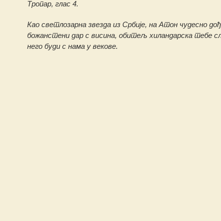
Тропар, глас 4.
Као светлозарна звезда из Србије, на Атон чудесно дођ
божанстени дар с висина, обитељ хиландарска тебе сла
него буди с нама у векове.