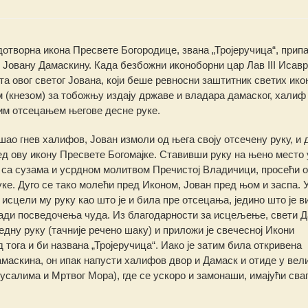
дотворна икона Пресвете Богородице, звана „Тројеручица“, припа
 Јовану Дамаскину. Када безбожни иконоборни цар Лав III Исавр
вета овог светог Јована, који беше ревносни заштитник светих ико
(кнезом) за тобожњу издају државе и владара дамаског, халиф
ним отсецањем његове десне руке.
шао гнев халифов, Јован измоли од њега своју отсечену руку, и
ед ову икону Пресвете Богомајке. Ставивши руку на њено место 
са сузама и усрдном молитвом Пречистој Владичици, просећи 
ке. Дуго се тако молећи пред Иконом, Јован пред њом и заспа. 
и исцели му руку као што је и била пре отсецања, једино што је в
ади посведочења чуда. Из благодарности за исцељење, свети 
едну руку (тачније речено шаку) и приложи је свечесној Икони
д тога и би названа „Тројеручица“. Иако је затим била откривена
амаскина, он ипак напусти халифов двор и Дамаск и отиде у вел
усалима и Мртвог Мора), где се ускоро и замонаши, имајући сва