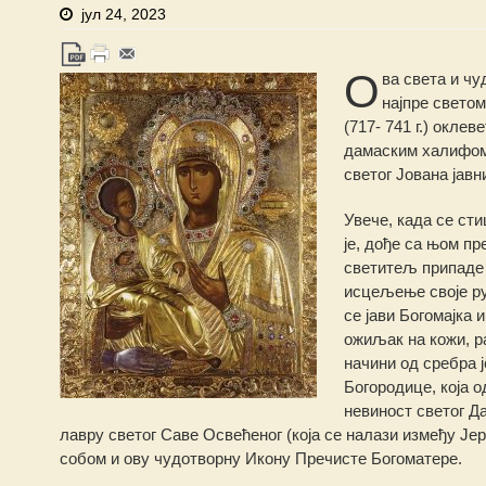
јул 24, 2023
О
ва света и чу
најпре светом
(717- 741 г.) окле
дамаским халифом 
светог Јована јав
Увече, када се сти
је, дође са њом пр
светитељ припаде 
исцељење своје ру
се јави Богомајка 
ожиљак на кожи, р
начини од сребра ј
Богородице, која о
невиност светог Д
лавру светог Саве Освећеног (која се налази између Јер
собом и ову чудотворну Икону Пречисте Богоматере.