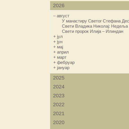
2026
–
август
У манастиру Светог Стефана Дес
Свети Владика Николај: Недеља 
Свети пророк Илија – Илиндан
+
јул
+
јун
+
мај
+
април
+
март
+
фебруар
+
јануар
2025
2024
2023
2022
2021
2020