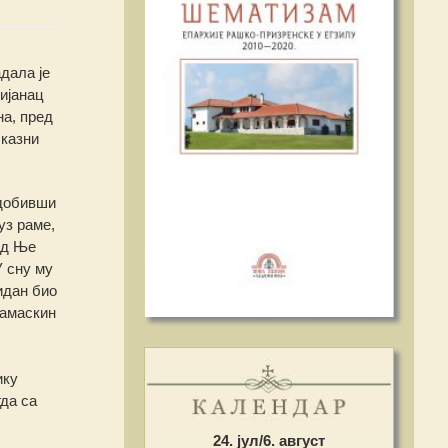
дала је
ијанац
на, пред
 казни
 добивши
уз раме,
од Ње
У сну му
идан био
Дамаскин
ику
гда са
24. јул/6. август