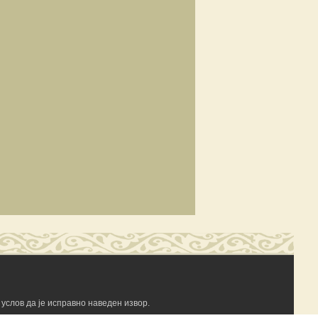
услов да је исправно наведен извор.