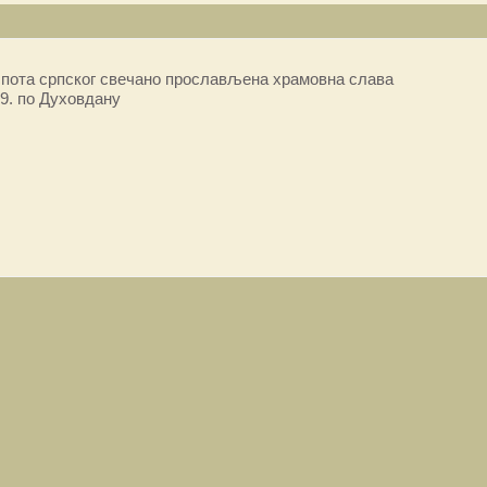
пота српског свечано прослављена храмовна слава
9. по Духовдану