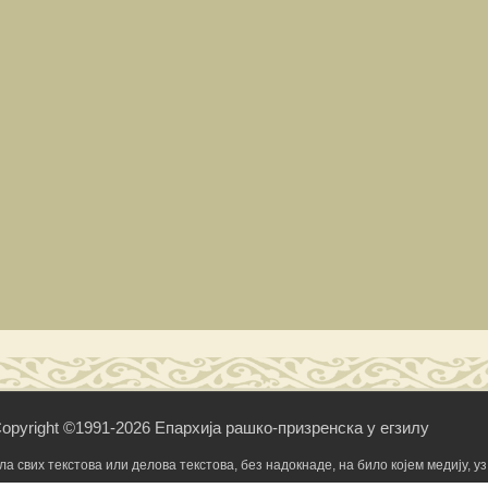
opyright ©1991-2026 Епархија рашко-призренска у егзилу
свих текстова или делова текстова, без надокнаде, на било којем медију, уз 