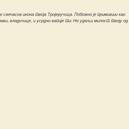
е свечасна икона твоја Тројеручица. Побожно је примивши као
ви, владичице, и усрдно вапије ти: Не удаљи милост твоју од 