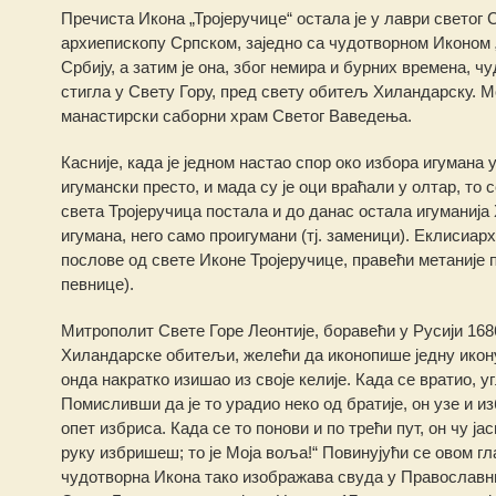
Пречиста Икона „Тројеручице“ остала је у лаври светог 
архиепископу Српском, заједно са чудотворном Иконом „
Србију, а затим је она, због немира и бурних времена, ч
стигла у Свету Гору, пред свету обитељ Хиландарску. М
манастирски саборни храм Светог Ваведења.
Касније, када је једном настао спор око избора игумана
игумански престо, и мада су је оци враћали у олтар, то 
света Тројеручица постала и до данас остала игуманија
игумана, него само проигумани (тј. заменици). Еклисиар
послове од свете Иконе Тројеручице, правећи метаније 
певнице).
Митрополит Свете Горе Леонтије, боравећи у Русији 1686.
Хиландарске обитељи, желећи да иконопише једну икону 
онда накратко изишао из своје келије. Када се вратио, у
Помисливши да је то урадио неко од братије, он узе и изб
опет избриса. Када се то понови и по трећи пут, он чу ја
руку избришеш; то је Моја воља!“ Повинујући се овом гл
чудотворна Икона тако изображава свуда у Православним 