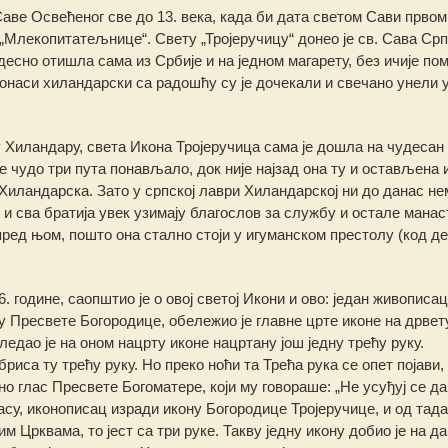
Саве Освећеног све до 13. века, када би дата светом Сави првом
Млекопитатељнице“. Свету „Тројеручицу“ донео је св. Сава Срп
удесно отишла сама из Србије и на једном магарету, без ичије по
онаси хиландарски са радошћу су је дочекали и свечано унели 
 у Хиландару, света Икона Тројеручица сама је дошла на чудесан
се чудо три пута понављало, док није најзад она ту и остављена 
 Хиландарска. Зато у српској лаври Хиландарској ни до данас не
х и сва братија увек узимају благослов за службу и остале мана
пред њом, пошто она стално стоји у игуманском престолу (код д
 године, саопштио је о овој светој Икони и ово: један живописац
Пресвете Богородице, обележио је главне црте иконе на дрвету,
гледао је на оном нацрту иконе нацртану још једну трећу руку.
риса ту трећу руку. Но преко ноћи та Трећа рука се опет појави, 
сно глас Пресвете Богоматере, који му говораше: „Не усуђуј се да
асу, иконописац изради икону Богородице Тројеручице, и од тада
Црквама, то јест са три руке. Такву једну икону добио је на да