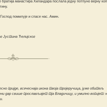
 је братија манастира Хиландара послала једну потпуно верну коп
тину.
оспод помилује и спасе нас. Амин.
ог Јустина Ћелијског
десно пријде, всечеснаја икона твоја тројеручица, јуже обитељ
ени дар свише прослављајет тја Владичицу, и умилно вопијет: 
и.