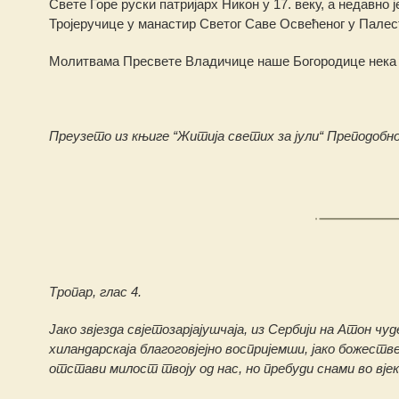
Свете Горе руски патријарх Никон у 17. веку, а недавно
Тројеручице у манастир Светог Саве Освећеног у Палес
Молитвама Пресвете Владичице наше Богородице нека Г
Преузето из књиге “Житија светих за јули“ Преподобн
Тропар, глас 4.
Јако звјезда свјeтозарјајушчаја, из Сербији на Атон чу
хиландарскаја благоговјејно воспријемши, јако божеств
отстави милост твоју од нас, но пребуди снами во вјек