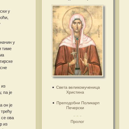
ски у
моћи,
у
 начин у
и тиме
ма
стирске
есне
 из
Света великомученица
Христина
 па је
Преподобни Поликарп
а он је
Печерски
 трећу
 се ова
Пролог
р из