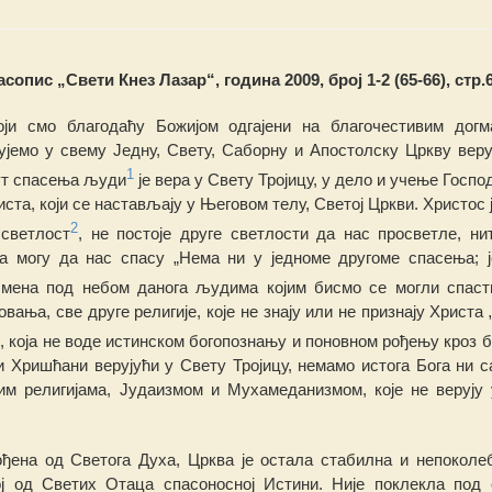
сопис „Свети Кнез Лазар“, година 2009, број 1-2 (65-66), стр.
оји смо благодаћу Божијом одгајени на благочестивим догм
ујемо у свему Једну, Свету, Саборну и Апостолску Цркву вер
1
ут спасења људи
је вера у Свету Тројицу, у дело и учење Госпо
ста, који се настављају у Његовом телу, Светој
Ц
ркви.
Христос
2
 светлост
,
н
е пос
т
оје
д
руге светлости да нас просветле, ни
ја могу да нас спасу „Нема ни
у
једноме другоме спасе
њ
а; 
Имена
п
од
н
ебом да
н
ога љу
д
има којим бисмо се мо
г
ли с
п
аст
ровања, све друге
ре
л
и
г
ије
, које
н
е з
н
ају или не признају Христа „
5
, која не воде истинском бо
г
опознању и
п
оновном рођењу кроз
б
и Хришћани верујући у Свету Тројицу, немамо истога Бога ни с
им рели
г
ијама, Јудаизмом и Мухамеданизмом, које не верују
ођена од Светога Духа, Црква је остала стабилна и непокол
ој од Светих Отаца с
п
асоносној Истини. Није поклекла под