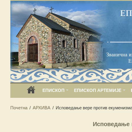
ЕПИСКОП
ЕПИСКОП АРТЕМИЈЕ
Почетна
/
АРХИВА
/
Исповедање вере против екуменизм
Исповедање 