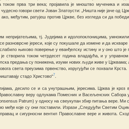
а током прва три века;
п
ројавила је мноштво мученика и из
 чудесно говори свети Јован Златоусти: „Ништа није јаче од Ц
, ако, међутим, ратујеш против Цркве, без изгледа си да поб
ед
им непријатељима,
тј.
Јудејима и идолопоклоницима, умножили
е разноврсне јереси, које су поку
ш
ал
е
да измене и да искваре
и ослабило њихово поверење у
е
ванђелску истину и у оно што је 
 је створи
ла
током четрдесет
г
одина владајућа, и у управ
н
ом
толска предања су понижена, изуми нових људи живе у Црквама;
овога света пр
е
узима првенство, изругујући се похвали Крста.
7
ни
ш
тавају стадо Христово“
.
ијама, десило се и са унутрашњим, јер
е
сима. Црква је кроз 
Православну веру о
д
лукама Помесних и Васељенских Сабора 
onsensus Patrum) у односу на свeукупан збир питања вере. Ми 
о међе које су они поставили. Изрази „Следујући Светим Оцим
 правац и сигурносни вентил Православне вере и живота. Схо