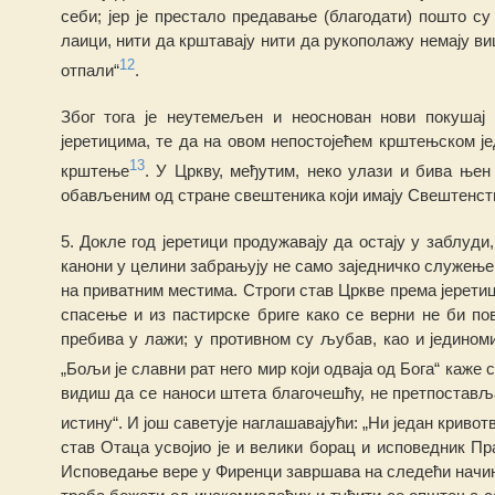
себи; јер је престало предавање (благодати) пошто с
лаи
ц
и, нити да кр
ш
тавају нити да рукополажу
н
емају ви
12
отпали“
.
Због то
г
а је неутемеље
н
и н
е
основан нови поку
ш
ај
јеретицима, те да на овом непостојећем
кр
шт
ењском
је
13
крш
т
ење
. У Цркву, међутим, неко улази и бива ње
обавље
н
им
од стране свештеника који имају
Све
ш
тенст
5. Докле год јеретици продужавају
да остају у заблуди,
кано
н
и у целини забрањују не само заједничко служење
на приватним местима. Строги став Цркве према јерети
спасење и из пастирске бри
г
е како се верни не би по
пребива у лажи; у против
н
ом су љубав, као и једином
„Бољи је славни рат него мир који одваја од Бога“ каже 
видиш да се наноси штета бла
г
очешћу, не пр
е
тпоставља
истину“.
И
још саветује наглашавајући: „Ни један кривот
став
Отаца усвој
и
о је и велики борац и исповедник Пр
Исповедање вере у Фиренци завршава на следећи начин