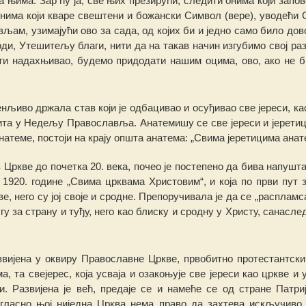
 њима. Зар ћу ја, све њих презирући, следити онима који запов
нима који кваре свештени и божански Символ (вере), уводећи 
љам, узимајући ово за сада, од којих би и једно само било до
оди,
Уте
ш
итељу
бла
г
и, нити да на такав начин изгубимо свој ра
 ти надахњивао, будемо придодати
н
а
ш
им
оцима, ово, ако не 
ен
љ
иво држала став који је одбацивао и осуђи
в
ао све јереси, к
чита у Недељу Православља. А
н
атемишу се све јереси и јерети
натеме, постоји на крају општа анатема: „
С
вима јеретицима
анат
 Цркве до почетка 20. в
е
ка, почео је постепено да бива напу
ш
т
 1920. године „Свима црквама Христовим“, и која по први пут
ве, него су јој своје и сродне. Препоручивала је да се „распламс
у
г
у за страну и туђу,
н
его као блиску и сродну у Христу, санасле
звије
н
а у оквиру Православне Цркве, првобитно протестантск
, та свејерес, која усваја и озакоњује све јереси као цркве и 
и. Развијена је већ,
п
редаје се и намеће се од стране Патри
агласно њој ниједна Црква нема право да захтева искључиво