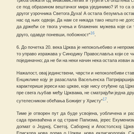
треба бежати од инакомислећих и туђити се општења са
се под о
б
разином вештачког мира ујединимо? И то са о
другог узрочника Светога Духа! А остала безумља остав
нас од њих одвоји. Да нам се никада тако
н
ешто не дог
да држећи се твога учења и блажених мужева које си
16
друго, одавде поневши, побожност
“
.
6.
Д
о почетка 20. в
е
ка Црква је непоко
љ
ебиво и непром
то управо изражава у Си
н
о
д
ику Правосла
вљ
а који се 
појединач
н
о; да не би на неки начин
н
ека остала изван а
Нажалост, овај јединствени, чврсти и непоколебиви став
Енциклике коју је разаслала Васељенска Патријаршија
карактерише јереси као цркве, које нису отуђе
н
е од Црк
пре свега љубав међу Црквама,
н
е сматрајући једна
д
р
17
сутелесником обећања Божијег у Христу“
.
Тиме је отворен пут да буде усвојена, у
о
б
л
ичена и ра
сада прихваћена и од стране Папизма, јерес Екуменизма
догмат о Једној, Светој, Саборној и Апостолској Цркв
Епископа нова
д
огма о Цркви, нова еклисиологија. С