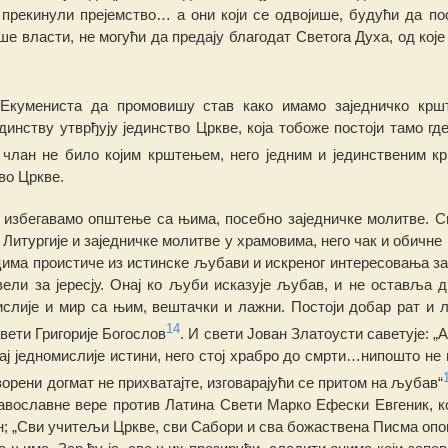
у прекинули
преје
м
ство
… а о
н
и који се одвојише, будући да п
ш
е власти,
н
е могући да предају благодат Светога Духа, од које
 Екумениста да
п
ромови
ш
у став како имамо заједничко крш
динству утврђују јединство Цркве, која тобоже постоји тамо где
н члан не било којим крштењем, него једним и јединственим 
во
Цркве.
 изб
ег
авамо оп
ш
тење са њима, посебно заједничке молитве. 
 Литур
г
иј
е
и заједничке молитве у храмовима, него чак и обичне
цима проистиче из исти
н
ске љубави и искреног интересовања з
вели за јересју. Онај ко љуби исказује љубав, и не оставља д
ислије и мир са њим, вештачки и лажни. Постоји добар рат и 
14
свети
Г
ригорије Бо
г
ослов
.
И
свети Јован Златоусти саветује: „А
ј је
д
номислије исти
ни, него
стој храбро до смрти…нипо
ш
то не 
воре
н
и догмат не прихватајте, изговарајући се притом на љубав“
авославне вере против Латина Свети Марко Ефески Евгеник, ко
; „Сви учитељи Цркве, сви Сабори и сва божаствена Писма оп