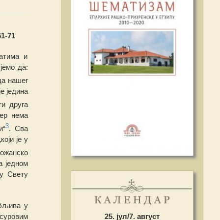
61-71
атима и
ујемо
д
а:
да нашег
ј
е
ј
едина
ти друга
јер нема
3
и“
. Сва
који је у
о
жанско
а једном
 у Свету
ебљива у
 суровим
25. јул/7. август