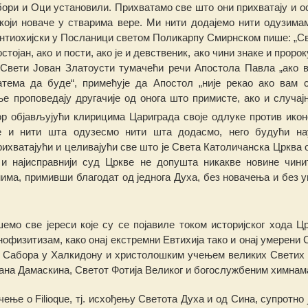
бори и Оци установили. Прихва
т
амо све што они прихватају и о
који новаче у стварима вере. Ми нити до
д
ај
е
мо нити одузима
Антиохијски у Посланици светом Поликарпу Смирнском пише: „Св
стојан, ако и пости, ако је и девственик, ако чи
н
и
з
н
аке
и пророк
. Свети Јован Златоусти тумачећи ре
ч
и Апостола Павла „ако 
тема да буде“, примећује да Апостол „није рекао ако вам 
ње проповедају дру
г
ачије од онога што примисте, ако и с
л
учај
 објављујући клирицима Цариграда своје одлук
е
против икон
ве и
н
ити шта одузесмо
н
ити шта додасмо, него будући на
ихватајући и целивајући све што је Света Католичанска Црква 
 и најисправнији суд Цркве не допушта
н
икакве нови
н
е
ч
ини
нима, примивши благодат од једнога Духа, без новачења и без
о све јереси које су се појавиле током историјског хода Ц
нофизитизам, како
о
н
ај
е
кстремни Евтихија тако и онај умерени 
г Сабора у Халкидону и христолошким учењем великих Светих
ана Дамаскина, Светот Фотија Великог и богослужбеним химнам
чење о Filioque, тј. исхођењу Светота Духа и од Сина, супротно 