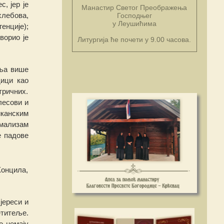
с, јер је
Манастир Светог Преображења
лебова,
Господњег
у Леушићима
г
енције
);
ворио је
Литургија ће почети у 9.00 часова.
ља више
дици као
тричних.
плесови
и
канским
имализам
е падове
Концила,
јер
еси
и
етитеље.
о немају