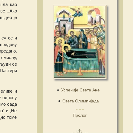
ашла као
ркве…Ако
и
ш
, јер је
 су се и
 предану
предано.
 смислу,
љ
уди се
 Пастири
Успеније Свете Ане
велике и
у односу
Света Олимпијада
смо сада
а“ и „Не
Пролог
дно томе