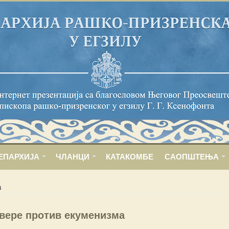
ЕПАРХИЈА
ЧЛАНЦИ
КАТАКОМБЕ
САОПШТЕЊА
а
вере против екуменизма