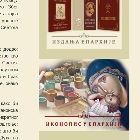
о“. Због
та тај
н
а
а уопште
 Светога
е додао;
ство као
д Светих
олут
н
ом
а и брак
е, онако
 како би
канонска
икратно
г
крштење;
о што би
 Духа на