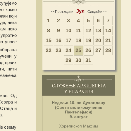
суђујемо
мо какво
Јул
<<Претходни
Следећи>>
аки који
1
2
3
4
5
6
7
уј
е
, нека
вам неко
8
9
10
11
12
13
14
супротно
15
16
17
18
19
20
21
н
о уносе
обораца
22
23
24
25
26
27
28
учени у
29
30
31
од првих
ти, нити
 умањења
ркве. Од
Севира и
Недеља 10. по Духовдану
(Свети великомученик
 Отаца и
Пантелејмон)
а.
9. август
Хорепископ Максим
је свему