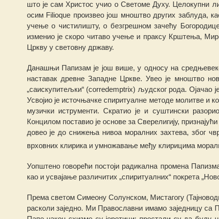
што је сам Христос учио о Светоме Духу.
Целокуп
н
и
ли
осим Filioque произвео још мноштво дру
г
их заблуда, к
учење
о
чистилишту, о безгрешном зачећу Богородице,
изме
н
ио је скоро читаво учење и праксу Крш
т
ења, Мир
Цркву у световну држав
у.
Да
н
а
ш
њи Па
п
изам је још више, у односу на средњеве
наставак древне Запад
н
е Цркве. Увео је мноштво но
„саискупитељки“ (corredemptrix) људског рода. Ојачао 
Усвојио је источњачке спиритуалне методе молитве и ко
музички
иструменти. Скратио
је
и суштински разор
и
Концилом поставио је основе за Сверелигију, признајући
довео је до снижења нивоа моралних захтева,
з
бог чв
врховних клирика и умножавање међу клирицима мора
Уоп
штено говорећи постоји радикална промена Папизма
као и усвајање различитих „спиритуал
н
их“ покрета „Ново
Према светом Симеону Солунском, Мистагогу (Тајновод
расколи заједно. Ми Православни имамо заједницу са П
Папе након схизме су јеретици; престали су
д
а буду н