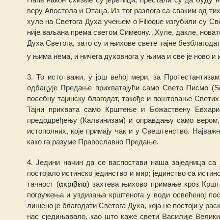
веру Апостола и Отаца. Из то
г
разлога са сваким о
д т
их
хуле на Светога Духа учењем о Filioque изгубили су Св
није ваљана према светом Симеону. „Хуле,
д
акле, новат
Духа Светога, зато су и њихове свете тајне безбла
г
ода
у њима нема, и ничега духовнога у њима и све је ново 
3. То исто важи, у још већој мери, за Протеста
н
тизам
одбацује Предање прихватајући само Свето
П
исмо (
S
пос
ебн
у
тајинску благодат, такође и поштовање Светих
Тајни прихвата само Крштење и Божаствену Евхари
предо
д
ређе
њ
у (Калв
иниза
м) и оправ
д
ању само вером,
истополних, које примају чак и у Свештенство. Најваж
како га разуме Православно Предање.
4. Једини начи
н
да се васпостави наша заједница са ј
постојало истинско јединство и мир; јединство са истин
тачност (
ακ
ριβεια
) захтева њихово примање кроз Кршт
погружења и уз
д
изања крш
т
енога у води освећеној п
лишено је благодати Светога Духа, која не постоји у рас
н
ас сједињавало, као што каже свети Василије Велики