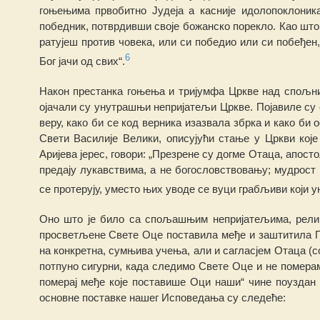
гоњењима
п
рвобит
н
о Јудеја а касниј
е
идолопокло
н
ик
победник, потврдивши своје божанско порекло. Као
ш
то
ратујеш против чов
е
ка, и
л
и си победио или си побеђе
н
6
Бог јачи од свих“.
Након
преста
н
ка
гоњења и тријумфа
Ц
ркве над спољн
ојачали су у
н
утрашњи непријатељи Цркве. Појавиле су с
веру, како би се код верника изазвала збрка и како б
Свети Василије Велики, описујући стање у Цркви које
Аријева јерес, говори: „Презрене су догме Отаца, апос
пре
д
ају лукавствима, а не богословствовању; мудрост 
се прот
е
рују, уместо њих уводе се вуци грабљиви који у
Оно што је било са спољашњим непријатељима, религ
просветље
н
е Свете Оце поставила међе и заштитила 
на ко
н
кре
т
на, сумњива учења, али и сагласјем Отаца (c
потпуно сигурни, када следимо Свете Оце и не померам
пoмерај међе којe поставише Оци наши“ чине поуздан
основне поставке нашег Исповедања су следеће: