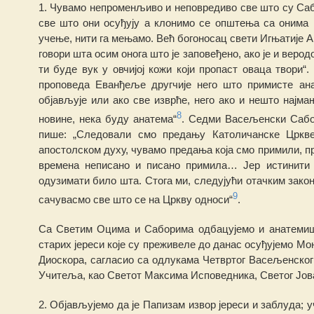
1. Чувамо
непроме
н
љиво
и неповредиво све што су Са
све што они осуђују а клонимо се оп
ш
тења са онима 
учење, нити га мењамо. Већ богоносац свети Игњатије 
говори шта осим онога што је заповеђено, ако је и веродо
ти буде вук у овчијој кожи који пропаст оваца твори“
проповеда Еванђеље дру
гч
ије не
г
о што примисте ана
објављује или ако све изврће, него ако и нешто најма
8
новине,
н
ека буду анатема“
.
Седми Васељенски Сабор
пише: „Следовали смо предању Католичанске
Ц
рк
апостолском духу, чувамо предања која смо примили, пр
врем
е
на неписано и писано примила… Јер истинити
одузимати било шта. Стога ми, следујући отачким зако
9
сачувасмо све што се на Цркву односи“
.
Са Светим Оцима и Саборима одбацујемо и анатемишем
старих јереси које су преживеле до да
н
ас осуђујемо Мо
Диоскора, сагласио са одлукама Четвртог Васељенско
Учитеља, као Светот Максима Исповедника, Светог Јов
2. Објављујемо да је Папизам извор јереси и заблуда; у