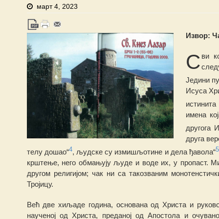
март 4, 2023
Извор: Ча
С
ви к
след
Ј
едини п
Исуса Хри
истинита
име
н
а ко
другога 
друга ве
4
телу дошао“
, људске су измишљотине и дела ђавола“
крштење, него обма
њ
ују људе и воде их, у пропаст. М
другом религијом; чак
н
и са такозваним монотенстичк
Тројицу.
Већ две хиљаде
г
одина, основана од Христа и руков
наученој од Христа, преданој од Апостола и очуван