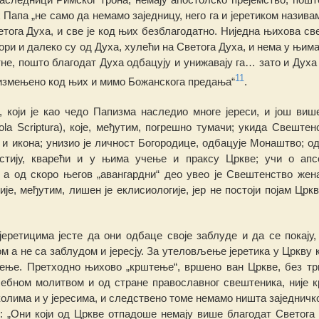
 Папа „не само да немамо заједницу, него га и јеретиком
н
азивам
етога Духа, и све је код њих безблагодатно.
Н
иједна њихова све
ори и далеко су од Духа, хулећи на Светога Духа, и
н
ема у њим
тн
е, пошто благодат Духа одбацују и унижавају га… зато и Духа
11
и измењено код њих и мимо Божанскога предања“
.
, који је као чедо Папизма насле
д
ио многе јереси, и још виш
ola Scriptura)
, које, међутим, погрешно тумачи; укида Свештен
 и икона; унизио је личност Богородице, одбацује Монаштво; о
стију, кварећи и у њима учење и праксу Цркве; учи о апс
 а од скоро његов „
ава
нг
ардни
“ део увео је Свештенство жен
није, међутим,
л
ишен је еклисиологије, јер не постоји појам Цркв
еретицима јесте да они одбаце своје заблуде и да се покају,
ом а не са заблудом и јересју. За утеловљење јеретика у Цркву 
ење. Претходно њихово „крштење“, вршено ван Цркве, без тр
осебном молитвом и од стране православ
н
ог све
шт
еника,
н
ије 
колима и у јересима, и сле
д
ствено томе немамо ништа заједничк
: „О
н
и који од Цркве отпадоше немају више бла
г
одат Све
т
ога