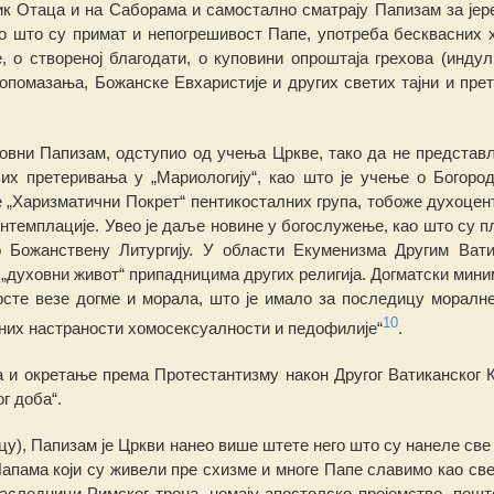
к Ота
ц
а и на Саборама и самостално сматрају Па
п
изам за јере
ао што су
при
м
ат
и непогрешивост Папе, употреба
бесквасних
х
 о створеној благодати, о куповини опроштаја грехова (
индул
опомазања, Божанске
Е
вхаристиј
е
и других светих тајни и прет
ковни Папизам, одступио од учења Цркве, тако
д
а не представ
вих пр
е
теривања у „Мариологију“, као што је учење о Богоро
је „Харизматични Покрет“ пентикосталних група, тобоже духоцен
нтемплације. Увео је даље нови
н
е у богослужење, као што су 
о Божан
ствену Литургију.
У области Екуменизма Другим Вати
 „духовни ж
ивот“ припадницима других рели
г
ија. Догматски мин
рсте везе
д
о
г
ме и морала, што је имало за последицу моралн
10
лних
н
астраности хомосексуалности и педофилије“
.
 и окретање према Протестантизму након Другог Ватиканског 
г доба“.
цу),
П
апизам је Цркви нан
е
о више штете него што су нанеле све 
апама који су жив
е
ли пре схизме
и
многе Папе
сла
ви
м
о као св
аследници Римског трона, немају апостолско прејемство, пошт