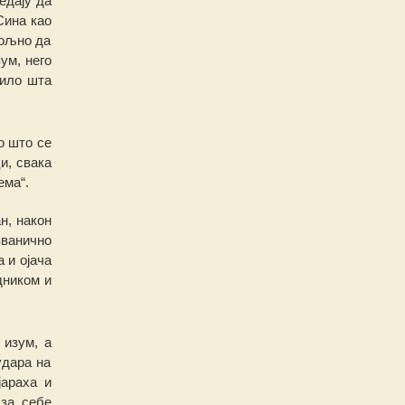
е
дају да
Сина као
вољно да
зум,
н
его
било шта
ао што се
ци,
св
а
ка
ема“.
ан, након
зва
н
ично
а и ојача
дником и
и изум,
а
удара на
јараха и
 за себе