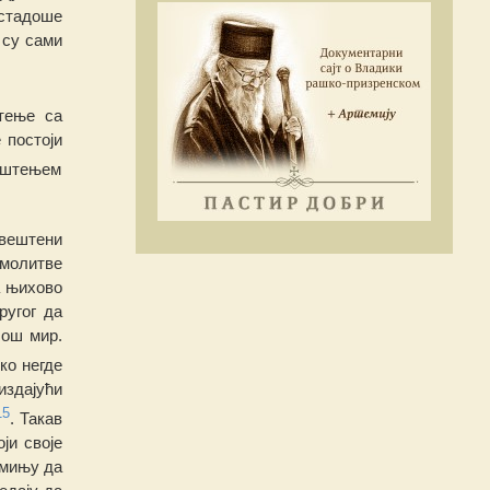
остадоше
 су сами
тење са
 постоји
крштењем
Свештени
 молитве
а
њи
хово
ругог да
лош мир.
ко негде
издајући
15
. Такав
ји своје
омињу да