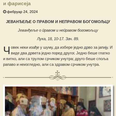
и фарисеја
фебруар 24, 2024
ЈЕВАНЂЕЉЕ O ПРАВОМ И НЕПРАВОМ БОГОМОЉЦУ
Јеванђеље о правом и неправом богомољцу
Лука, 18, 10-17. Зач. 89.
Ч
овек неки изађе у шуму, да избере једно дрво за јапију. И
виде два дрвета једно поред другог. Једно беше глатко
и витко, али са трулом срчиком унутра; друго беше споља
рапаво и неизгледно, али са здравом срчиком унутра.