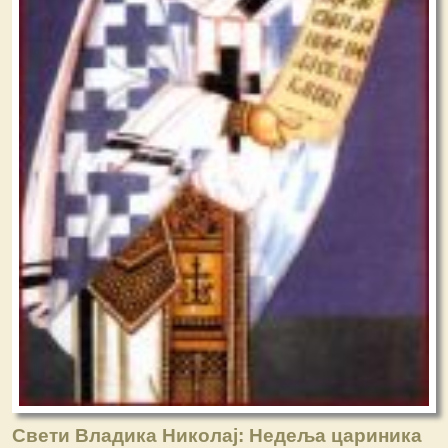
Свети Владика Николај: Недеља цариника