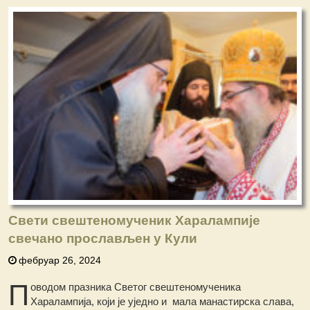
Свети свештеномученик Харалампије
свечано прослављен у Кули
фебруар 26, 2024
П
оводом празника Светог свештеномученика
Харалампија, који је уједно и мала манастирска слава,