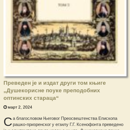
Преведен је и издат други том књиге
„Душекорисне поуке преподобних
оптинских стараца“
март 2, 2024
С
а благословом Његовог Преосвештенства Епископа
рашко-призренског у егзилу Г.Г. Ксенофонта преведено