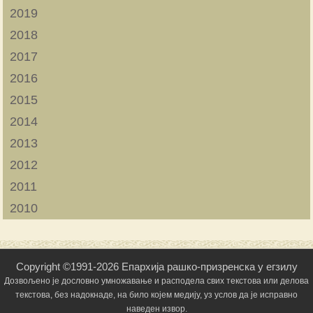
2019
2018
2017
2016
2015
2014
2013
2012
2011
2010
Copyright ©1991-2026 Епархија рашко-призренска у егзилу
Дозвољено је дословно умножавање и расподела свих текстова или делова
текстова, без надокнаде, на било којем медију, уз услов да је исправно
наведен извор.