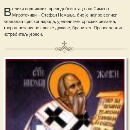
В
елики подвижник, преподобни отац наш Симеон
Мироточиви – Стефан Немања, био је најпре велики
владалац српског народа, ујединитељ српских земаља,
творац независне српске државе, бранитељ Православља,
истребитељ јереси.