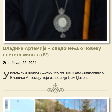
Владика Артемије – сведочења о човеку
светога живота (IV)
фебруар 22, 2024
У
наредном прилогу доносимo четврти део сведочењa о
Владики Артемију који износи др Џим Џатрас.