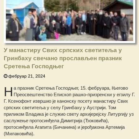
У манастиру Свих српских светитеља у
Гринбаху свечано прослављен празник
Сретења Господњег
фебруар 21, 2024
Н
а празник Сретења Господњег, 15. фебруара, Његово
Преосвештенство Епископ рашко-призренски у егзилу Г.
Г. Ксенофонт извршио је канонску посету манастиру Свих
српских светитеља у селу Гринбаху у Аустрији. Том
приликом Владика је служио свету архијерејску Литургију уз
саслужење протосинђела Димитрија (Ђоковића),
протосинђела Агапита (Бичанина) и јерођакона Артемија
(Милаковића).