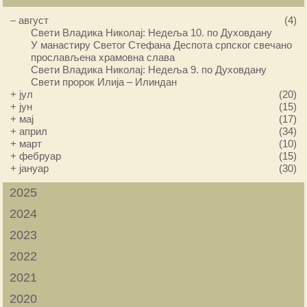
–
август
(4)
Свети Владика Николај: Недеља 10. по Духовдану
У манастиру Светог Стефана Деспота српског свечано
прослављена храмовна слава
Свети Владика Николај: Недеља 9. по Духовдану
Свети пророк Илија – Илиндан
+
јул
(20)
+
јун
(15)
+
мај
(17)
+
април
(34)
+
март
(10)
+
фебруар
(15)
+
јануар
(30)
2025
2024
2023
2022
2021
2020