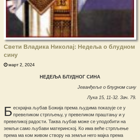
Свети Владика Николај: Недеља o блудном
сину
март 2, 2024
НЕДЕЉА БЛУДНОГ СИНА
Јеванђеље о блудном сину
Лука 15, 11-32. Зач. 79.
Б
ескрајна љубав Божија према људима показује се у
превеликом стрпљењу, у превеликом праштању и у
превеликој радости. Таква љубав може се уподобити на
земљи само љубави материнској. Ко има веће стрпљење
према ма ком живом створу на земљи него мајка према