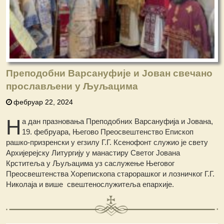
Преподобни Варсануфије и Јован свечано
прослављени у Љуљацима
фебруар 22, 2024
Н
а дан празновања Преподобних Варсануфија и Јована,
19. фебруара, Његово Преосвештенство Епископ
рашко-призренски у егзилу Г.Г. Ксенофонт служио је свету
Архијерејску Литургију у манастиру Светог Јована
Крститеља у Љуљацима уз саслужење Његовог
Преосвештенства Хорепископа старорашког и лозничког Г.Г.
Николаја и више свештенослужитеља епархије.