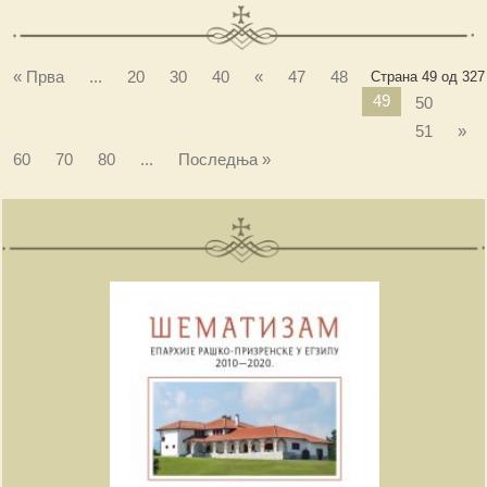
« Прва
...
20
30
40
«
47
48
Страна 49 од 327
49
50
51
»
60
70
80
...
Последња »