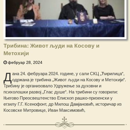
Трибина: Живот људи на Косову и
Метохији
фебруар 28, 2024
Д
ана 24. фебруара 2024. године, у сали СКЦ „Ћирилица“,
одржана је трибина „Живот људи на Косову и Метохији“.
Трибину је организовало Удружење за духовни и
психолошки развој „Глас душе“. На трибини су говорили:
Његово Преосвештенство Епископ рашко-призенски у
егзилу Г.Г. Ксенофонт, др Милош Дамјановић, историчар из
Косовске Митровице, Иван Максимовић,