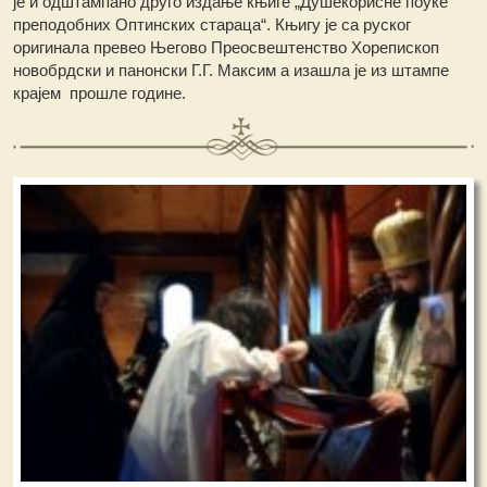
је и одштампано друго издање књиге „Душекорисне поуке
преподобних Оптинских стараца“. Књигу је са руског
оригинала превео Његово Преосвештенство Хорепископ
новобрдски и панонски Г.Г. Максим а изашла је из штампе
крајем прошле године.