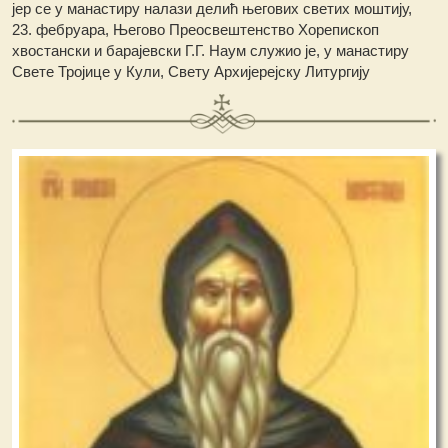
јер се у манастиру налази делић његових светих моштију,
23. фебруара, Његово Преосвештенство Хорепископ
хвостански и барајевски Г.Г. Наум служио је, у манастиру
Свете Тројице у Кули, Свету Архијерејску Литургију