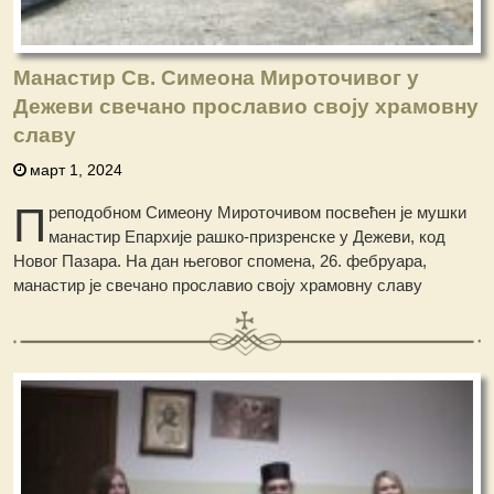
Манастир Св. Симеона Мироточивог у
Дежеви свечано прославио своју храмовну
славу
март 1, 2024
П
реподобном Симеону Мироточивом посвећен је мушки
манастир Епархије рашко-призренске у Дежеви, код
Новог Пазара. На дан његовог спомена, 26. фебруара,
манастир је свечано прославио своју храмовну славу