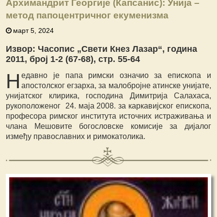
Архимандрит Георгије (Капсанис): Унија –
метод папоцентричног екуменизма
март 5, 2024
Извор: Часопис „Свети Кнез Лазар“, година
2011, број 1-2 (67-68), стр. 55-64
Н
едавно je папа римски означио за епископа и
апостолског егзарха, за малобројне атинске унијате,
унијатског клирика, господина Димитрија Салахаса,
рукоположеног 24. маја 2008. за каркавијског епископа,
професора римског института источних истраживања и
члана Мешовите богословске комисије за дијалог
између православних и римокатолика.