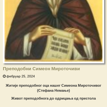
Преподобни Симеон Мироточиви
фебруар 25, 2024
Житије преподобног оца нашег
Симеона Мироточивог
(Стефана Немање)
Живот преподобнога до одрицања од престола