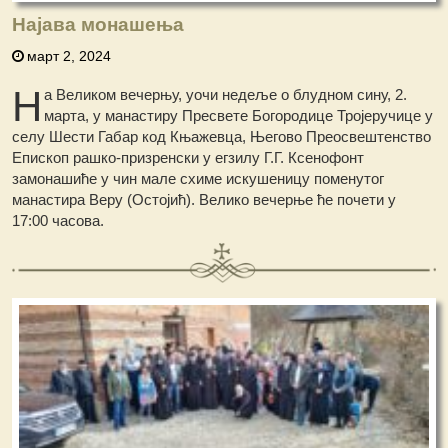
Најава монашења
март 2, 2024
Н
а Великом вечерњу, уочи недеље о блудном сину, 2.
марта, у манастиру Пресвете Богородице Тројеручице у
селу Шести Габар код Књажевца, Његово Преосвештенство
Епископ рашко-призренски у егзилу Г.Г. Ксенофонт
замонашиће у чин мале схиме искушеницу поменутог
манастира Веру (Остојић). Велико вечерње ће почети у
17:00 часова.