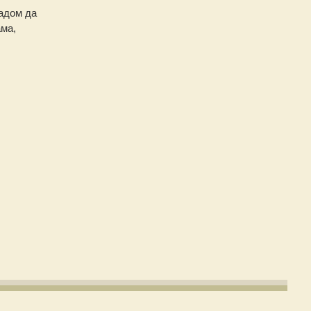
надом да
ма,