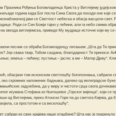
знак Празника Рођења Богомладенца Христа у Витлејему јудејском
хиљаде година када Бог посла Сина Свога да походи оне које се
незнабожачкој јави се Светлост небеска и обасја васцели свет. 
ице. Роди се Син Божји тајно у пећини, али га небо свима обја
сна звезда витлејемска, приведе Му мудраце источне који му се 
квени песник се обраћа Богомладенцу питањем: „Шта да Ти при
век? Јер свака твар, Тобом саздана, благодарност Ти приноси: Ан
ење; земља – пећину; пустиња – јасле; а ми – Матер Дјеву“. Кл
ноћ, обасјани том исконском светлошћу богопознања, сабрали с
, око скромних наложених бадњака, далеко од велеградске буке
мањићских задужбина, да у миру и чистоти срца свога дочекамо
епог игумана Стефана из Његошевог „Горског вијенца“, који се п
ши од Витлејема, преко Атонске Горе па до светога Кијева, да б
одвојила, са простотом и са веселошћу“.
ет сабран из свих крајева наше отаџбине? Шта нас је покренуло