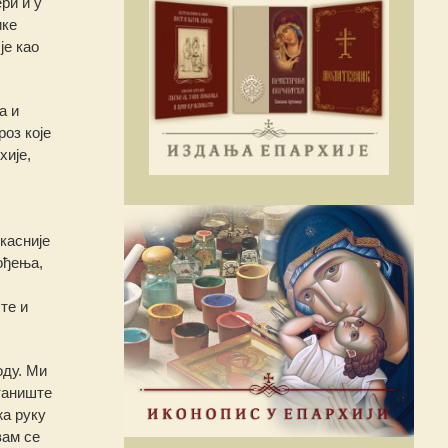
ри и у
ике
је као
а и
оз које
хије,
 касније
ођења,
те и
оду. Ми
станиште
жа руку
вам се