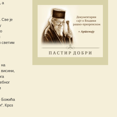
, а
 Све је
у
но
и
м светим
 на
 висини,
ога
ебног
и
е Божића
“. Кроз