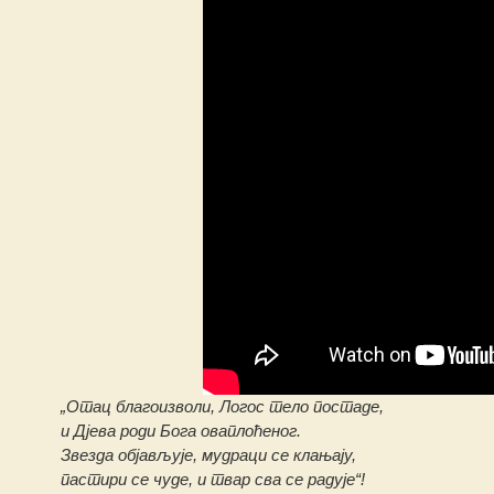
„Отац благоизволи, Логос тело постаде,
и Дјева роди Бога оваплоћеног.
Звезда објављује, мудраци се клањају,
пастири се чуде, и твар сва се радује“!