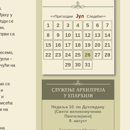
.
ђаху у
Јул
<<Претходни
Следећи>>
Роди се
1
2
3
4
5
6
7
ви,
први са
8
9
10
11
12
13
14
15
16
17
18
19
20
21
несемо,
22
23
24
25
26
27
28
ђели –
29
30
31
ичући на
мо се
 и
 и
рисећа
Недеља 10. по Духовдану
и на
(Свети великомученик
Пантелејмон)
9. август
 на
Хорепископ Максим