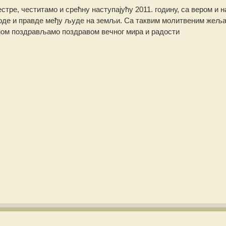
стре, честитамо и срећну наступајућу 2011. годину, са вером и 
боде и правде међу људе на земљи. Са таквим молитвеним жеља
дном поздрављамо поздравом вечног мира и радости