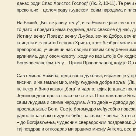
данас роди Спас Христос Господ“ (Лк. 2, 10-11). Те реч
преко њих – целом роду људском, свим народима и пле
На Божић, „Бог се јави у телу“, и са Њим се јави све шт
то дато и предато нама људима, дато свакоме од нас, да
Истину, вечну Правду, вечну Љубав, вечно Добро, вечн
клицати и славити Господа Христа, кроз безброј молитав
препородио, учинивши нас својим правим следбеницим
врлинама, да у овом животу „ходимо као што је Он ходио
Богочовечанском телу – Цркви Православној, коју је Он о
Сав смисао Божића, децо наша духовна, изражен је у пр
висини, и на земљи мир, међу људима добра воља“ (Лк. 
не неког и било каквог „бога“ и идола, којих је данас преп
Јединородног дао за спасење света. Прослављање Бога б
свим људима и свима народима. А то двоје – доводи до
прослављање Бога. Све је богомудро међусобно повезан
радости за свако људско биће, за сваког човека. Зато 
– до Богојављења, чудесним сверадосним поздравом: „Х
тај поздрав и отпоздрав ми вршимо мисију Ангела, весни