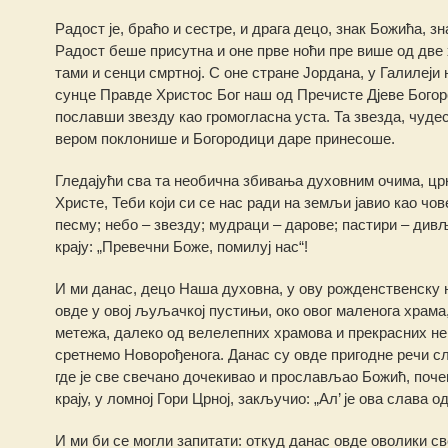
Радост је, браћо и сестре, и драга децо, знак Божића, 
Радост беше присутна и оне прве ноћи пре више од две 
тами и сенци смртној. С оне стране Јордана, у Галилеји 
сунце Правде Христос Бог наш од Пречисте Дјеве Богород
пославши звезду као громогласна уста. Та звезда, чуде
вером поклонише и Богородици даре принесоше.
Гледајући сва та необична збивања духовним очима, цр
Христе, Теби који си се нас ради на земљи јавио као чо
песму; небо – звезду; мудраци – дарове; пастири – дивљ
крају: „Превечни Боже, помилуј нас“!
И ми данас, децо Наша духовна, у ову рожденственску 
овде у овој љуљачкој пустињи, око овог маленога храма
метежа, далеко од велелепних храмова и прекрасних не
сретнемо Новорођенога. Данас су овде пригодне речи сл
где је све свечано дочекивао и прослављао Божић, почев
крају, у ломној Гори Црној, закључио: „Ал’ је ова слава 
И ми би се могли запитати: откуд данас овде оволики св