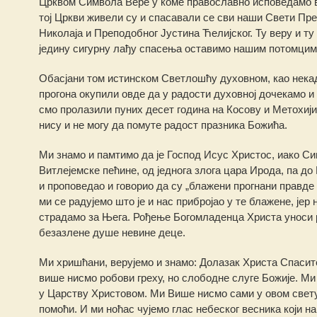
Црквом Символа Вере у коме православно исповедамо вер
тој Цркви живели су и спасавали се сви наши Свети Пре
Николаја и Преподобног Јустина Ћелијског. Ту веру и ту 
једину сигурну лађу спасења оставимо нашим потомцима
Обасјани том истинском Светлошћу духовном, као некада
прогона окупили овде да у радости духовној дочекамо и
смо пролазили пуних десет година на Косову и Метохији,
нису и не могу да помуте радост празника Божића.
Ми знамо и памтимо да је Господ Исус Христос, иако Си
Витлејемске пећине, од једнога злога цара Ирода, па до Г
и проповедао и говорио да су „блажени прогнани правде 
ми се радујемо што је и нас прибројао у те блажене, јер 
страдамо за Њега. Рођење Богомладенца Христа уноси ра
безазлене душе невине деце.
Ми хришћани, верујемо и знамо: Долазак Христа Спасит
више нисмо робови греху, но слободне слуге Божије. Ми
у Царству Христовом. Ми Више нисмо сами у овом свету, ј
помоћи. И ми ноћас чујемо глас небеског весника који на