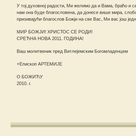
У тој духовној радости, Ми желимо да и Вама, браћо и се
нам она буде благословена, да донесе више мира, сло
призивајући благослов Божји на све Вас, Ми вас још је
МИР БОЖЈИ! ХРИСТОС СЕ РОДИ!
СРЕЋНА НОВА 2011. ГОДИНА!
Ваш молитвеник пред Витлејемским Богомладенцем
+Епископ АРТЕМИЈЕ
О БОЖИЋУ
2010. г.