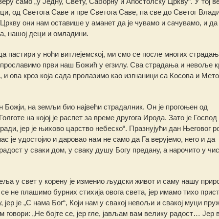
у само „у Једну, Свету, Саборну и Апостолску Цркву“. У тој ве
ци, од Светога Саве и пре Светога Саве, па све до Светог Влад
Цркву они нам оставише у аманет да је чувамо и сачувамо, и да 
, нашој деци и омладини.
 пастири у ноћи витлејемској, ми смо се после многих страдањ
 прославимо први наш Божић у егзилу. Сва страдања и невоље кр
 и ова кроз која сада пролазимо као изгнаници са Косова и Мето
н Божји, на земљи био највећи страдалник. Он је прогоњен од
олготе на којој је распет за време другога Ирода. Зато је Господ
ради, јер је њихово царство небеско“. Празнујући дан Његовог р
нас је удостојио и даровао нам не само да Га верујемо, него и да
дост у сваки дом, у сваку душу Богу предану, а нарочито у чис
еља у свет у корену је изменио људски живот и саму нашу прир
 се не плашимо бурних стихија овога света, јер имамо тихо при
ер је „С нама Бог“, Који нам у свакој невољи и свакој муци пру
м говори: „Не бојте се, јер гле, јављам вам велику радост… Јер 