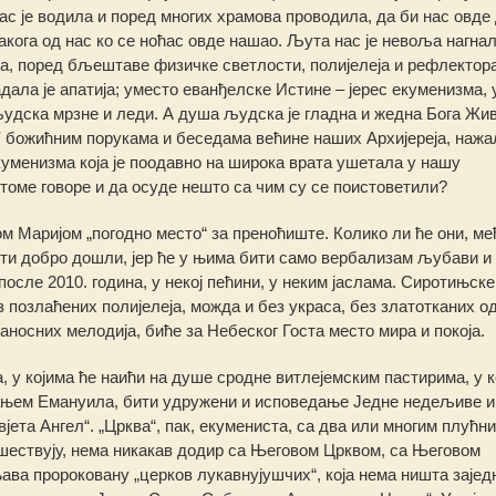
а нас је водила и поред многих храмова проводила, да би нас овде
вакога од нас ко се ноћас овде нашао. Љута нас је невоља нагнал
има, поред бљештаве физичке светлости, полијелеја и рефлектора
ала је апатија; уместо еванђелске Истине – јерес екуменизма,
удска мрзне и леди. А душа људска је гладна и жедна Бога Жив
 божићним порукама и беседама већине наших Архијереја, нажа
екуменизма која је поодавно на широка врата ушетала у нашу
 томе говоре и да осуде нешто са чим су се поистоветили?
м Маријом „погодно место“ за преноћиште. Колико ли ће они, ме
ити добро дошли, јер ће у њима бити само вербализам љубави и
 после 2010. година, у некој пећини, у неким јаслама. Сиротињске
 позлаћених полијелеја, можда и без украса, без златотканих о
аносних мелодија, биће за Небеског Госта место мира и покоја.
, у којима ће наићи на душе сродне витлејемским пастирима, у к
вањем Емануила, бити удружени и исповедање Једне недељиве и
јета Ангел“. „Црква“, пак, екумениста, са два или многим плућн
тешествују, нема никакав додир са Његовом Црквом, са Његовом
а пророковану „церков лукавнујушчих“, која нема ништа зајед