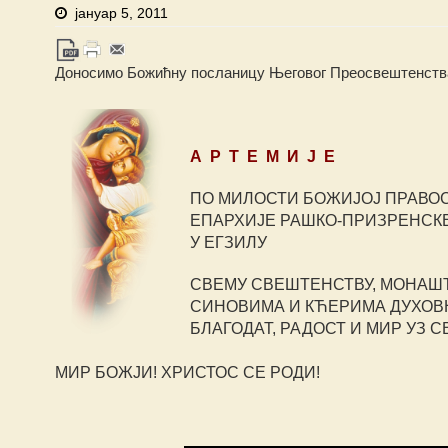
јануар 5, 2011
Доносимо Божићну посланицу Његовог Преосвештенства
А Р Т Е М И Ј Е
ПО МИЛОСТИ БОЖИЈОЈ ПРАВО
ЕПАРХИЈЕ РАШКО-ПРИЗРЕНСКЕ
У ЕГЗИЛУ
СВЕМУ СВЕШТЕНСТВУ, МОНАШ
СИНОВИМА И КЋЕРИМА ДУХО
БЛАГОДАТ, РАДОСТ И МИР УЗ 
МИР БОЖЈИ! ХРИСТОС СЕ РОДИ!