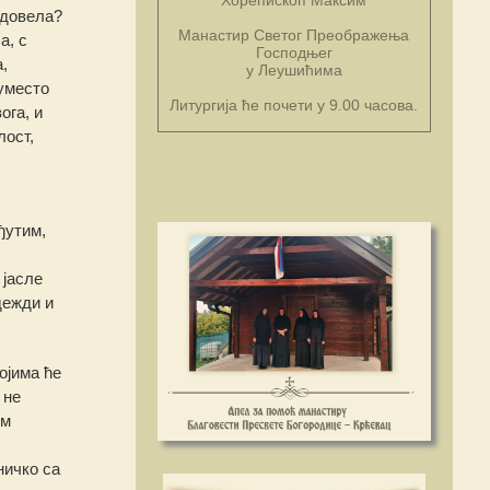
 довела?
Манастир Светог Преображења
а, с
Господњег
,
у Леушићима
 уместо
Литургија ће почети у 9.00 часова.
ога, и
лост,
ђутим,
 јасле
дежди и
ојима ће
 не
им
ничко са