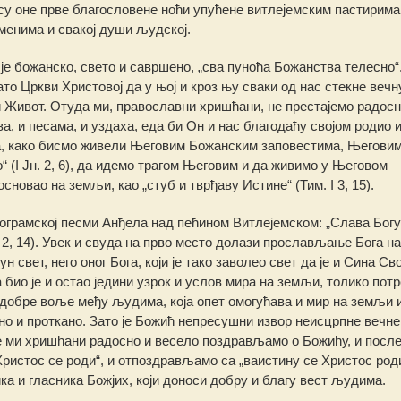
и су оне прве благословене ноћи упућене витлејемским пастирима
менима и свакој души људској.
о је божанско, свето и савршено, „сва пуноћа Божанства телесно“.
то Цркви Христовој да у њој и кроз њу сваки од нас стекне вечн
и Живот. Отуда ми, православни хришћани, не престајемо радос
а, и песама, и уздаха, еда би Он и нас благодаћу својом родио 
а, како бисмо живели Његовим Божанским заповестима, Његови
“ (I Јн. 2, 6), да идемо трагом Његовим и да живимо у Његовом
сновао на земљи, као „стуб и тврђаву Истине“ (Тим. I 3, 15).
ограмској песми Анђела над пећином Витлејемском: „Слава Богу
2, 14). Увек и свуда на прво место долази прослављање Бога на
ун свет, него оног Бога, који је тако заволео свет да је и Сина Св
ио је и остао једини узрок и услов мира на земљи, толико потр
 добре воље међу људима, која опет омогућава и мир на земљи 
о и проткано. Зато је Божић непресушни извор неисцрпне вечне
се ми хришћани радосно и весело поздрављамо о Божићу, и посл
ристос се роди“, и отпоздрављамо са „ваистину се Христос роди
ка и гласника Божјих, који доноси добру и благу вест људима.