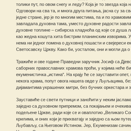
толики пут, по овом снегу и леду? Која је то звезда кој
Одговори на сва та, и многа друга питања, јасна су за с
једне стране, јер је по многим местима, па и по храмов
завладала духовна тама, уместо духовне радости завлад
духовне топлине – сибирска хладноћа од које се душа љ
као жедна кошута хита бистрим планинским изворима. У
нема ни једног помена о духовној пошасти и свејереси 
Светосавску Цркву. Како би, уосталом, они и могли да о
Тражиће и ове године Праведни заручник Јосиф са Дјево
саборних православних храмова проћи, у којима неће б
екуменистичка „истина“. На крају ће се зауставити опет,
некога храма, попут овога нашега овде у Љуљацима, без
дијамантима украшених митри, без бучних оркестара и з
Зауставиће се свети путници и заноћити у неким јаслама
заједно са духовном припремом, са покајањем и очеки
подељене Цркве, ради које се и оваплотио „Великаго Сов
крилима, и оних који је прихватају и заједно са њом пу
Љубављу, са Његовом Истином. Јер, Екуменизам сачињав