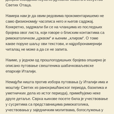
Светих Отаца.
Намера нам је да овим редовима прокоментаришемо не
само физиономију часописа него и његов садржај.
Конкретно, задржали би се на чланцима из последњих
бројева овог листа, који говоре о блиским контактима са
римокатоличком „црквом“ и њеним ,,клиром“. О томе
какве поруке шаљу ови текстови, и најдобронамернији
читалац не може а да се не запита.
Наиме, у једном од прошлогодишњих бројева опширно је
описано путовање свештеника шабачковаљевске
епархије Италији.
Немајући ништа против избора путовања (у Италији има и
моштију Светих из ранохришћанског периода, базилика и
уметничких дела из истог периода), примећујемо неке
друге детаље. Сврха њихове посете била је учествовање
у сусретима са представницима римокатолика,
учествовања у заједничким молитвама, богослужења у