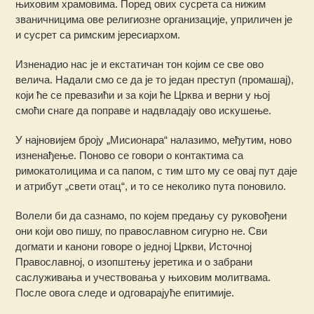
њиховим храмовима. Поред ових сусрета са нижим
званичницима ове религиозне организације, уприличен је
и сусрет са римским јересиархом.
Изненадио нас је и екстатичан тон којим се све ово
велича. Надали смо се да је то један преступ (промашај),
који ће се превазићи и за који ће Црква и верни у њој
смоћи снаге да поправе и надвладају ово искушење.
У најновијем броју „Мисионара“ налазимо, међутим, ново
изненађење. Поново се говори о контактима са
римокатолицима и са папом, с тим што му се овај пут даје
и атрибут „свети отац“, и то се неколико пута поновило.
Волели би да сазнамо, по којем предању су руковођени
они који ово пишу, по православном сигурно не. Сви
догмати и канони говоре о једној Цркви, Источној
Православној, о изопштењу јеретика и о забрани
саслуживања и учествовања у њиховим молитвама.
После овога следе и одговарајуће епитимије.