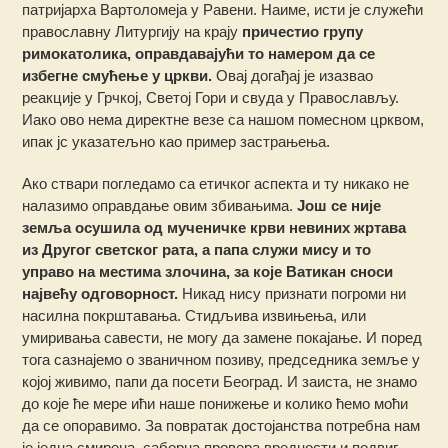
патријарха Вартоломеја у Равени. Наиме, исти је служећи
православну Литургију на крају
причестио групу
римокатолика, оправдавајући то намером да се
избегне смућење у цркви.
Овај догађај је изазвао
реакције у Грчкој, Светој Гори и свуда у Православљу.
Иако ово нема директне везе са нашом помесном црквом,
ипак јс указатељно као пример застрањења.
Ако ствари погледамо са етичког аспекта и ту никако не
налазимо оправдање овим збивањима.
Још се није
земља осушила од мученичке крви невиних жртава
из Другог светског рата, а папа служи мису и то
управо на местима злочина, за које Ватикан сноси
највећу одговорност.
Никад нису признати погроми ни
насилна покрштавања. Стидљива извињења, или
умиривања савести, не могу да замене покајање. И поред
тога сазнајемо о званичном позиву, председника земље у
којој живимо, папи да посети Београд. И заиста, не знамо
до које ће мере ићи наше понижење и колико ћемо моћи
да се опоравимо. За повратак достојанства потребна нам
је једна смирена, саборна провера вредности и подвиг.