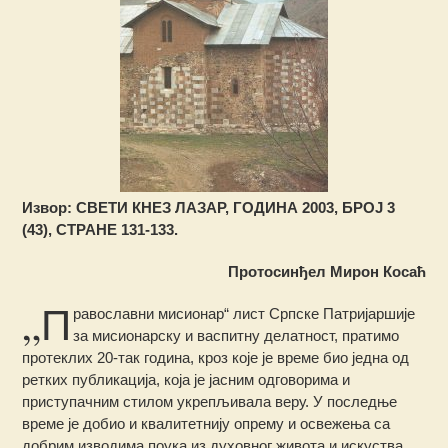
Извор: СВЕТИ КНЕЗ ЛАЗАР, ГОДИНА 2003, БРОЈ 3
(43), СТРАНЕ 131-133.
Протосинђел Мирон Косаћ
„П
равославни мисионар“ лист Српске Патријаршије
за мисионарску и васпитну делатност, пратимо
протеклих 20-так година, кроз које је време био једна од
ретких публикација, која је јасним одговорима и
приступачним стилом укрепљивала веру. У последње
време је добио и квалитетнију опрему и освежења са
добрим изводима поука из духовног живота и искуства