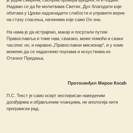
Надамо се да ће молитвама Светих, Дух благодати који
обитава у Цркви надокнадити слабости и управити верне
на стазу спасења, начинима које само Он зна.
На нама је да истрајемо, макар и посртали путем
Православља и томе нам, свакако, може помоћи и сваки
часопис но, и наравно „Православни мисионар“, и у коме
можемо да се надахнемо поукама и искуствима из
Отачког Предања.
Протосинђел Мирон Косаћ
П.С. Текст је само осврт инспирисан наведеним
догађајима и објављеним чланцима, не апологија нити
програмски рад.