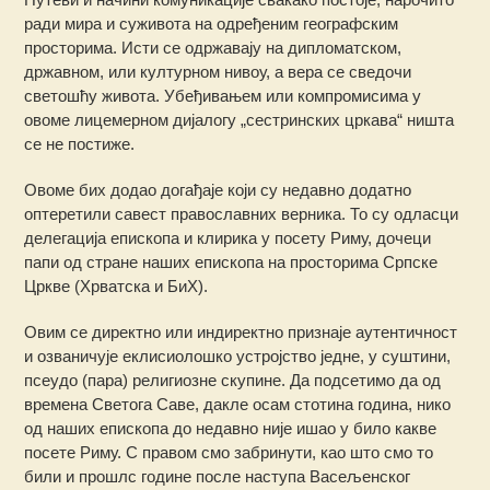
ради мира и суживота на одређеним географским
просторима. Исти се одржавају на дипломатском,
државном, или културном нивоу, а вера се сведочи
светошћу живота. Убеђивањем или компромисима у
овоме лицемерном дијалогу „сестринских цркава“ ништа
се не постиже.
Овоме бих додао догађаје који су недавно додатно
оптеретили савест православних верника. То су одласци
делегација епископа и клирика у посету Риму, дочеци
папи од стране наших епископа на просторима Српске
Цркве (Хрватска и БиХ).
Овим се директно или индиректно признаје аутентичност
и озваничује еклисиолошко устројство једне, у суштини,
псеудо (пара) религиозне скупине. Да подсетимо да од
времена Светога Саве, дакле осам стотина година, нико
од наших епископа до недавно није ишао у било какве
посете Риму. С правом смо забринути, као што смо то
били и прошлс године после наступа Васељенског