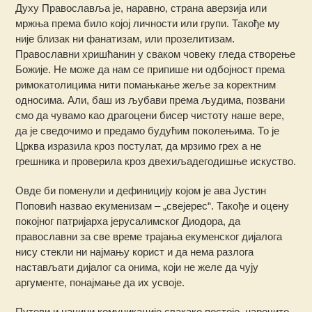
Духу Православља је, наравно, страна аверзија или
мржња према било којој личности или групи. Такође му
није близак ни фанатизам, или прозелитизам.
Православни хришћанин у сваком човеку гледа створење
Божије. Не може да нам се припише ни одбојност према
римокатолицима нити помањкање жеље за коректним
односима. Али, баш из љубави према људима, позвани
смо да чувамо као драгоцени бисер чистоту наше вере,
да је сведочимо и предамо будућим поколењима. То је
Црква изразила кроз постулат, да мрзимо грех а не
грешника и проверила кроз двехиљадегодишње искуство.
Овде би поменули и дефиницију којом је ава Јустин
Поповић назвао екуменизам – „свејерес“. Такође и оцену
покојног патријарха јерусалимског Диодора, да
православни за све време трајања екуменског дијалога
нису стекли ни најмању корист и да нема разлога
настављати дијалог са онима, који не желе да чују
аргументе, понајмање да их усвоје.
Путеви и начини комуникације свакако постоје, нарочито