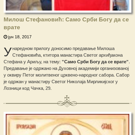
Милош Стефановић: Само Срби Богу да се
врате
јун 18, 2017
У
наредном прилогу доносимо предавање Милоша
Стефановића, ктитора манастира Светог архиђакона
Стефана у Ариљу, на тему:
“Само Срби Богу да се врате“
.
Предавање је одржано на Духовној академији организованој
у оквиру Петог молитвеног црквено-народног сабора. Сабор
је одржан у манастиру Светог Николаја Мирликијског у
Лозници код Чачка, 29.