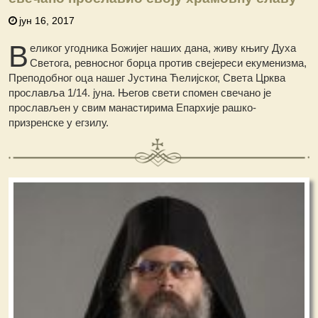
јун 16, 2017
В
еликог угодника Божијег наших дана, живу књигу Духа
Светога, ревносног борца против свејереси екуменизма,
Преподобног оца нашег Јустина Ћелијског, Света Црква
прославља 1/14. јуна. Његов свети спомен свечано је
прослављен у свим манастирима Епархије рашко-
призренске у егзилу.