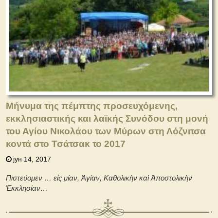
Μήνυμα της πέμπτης προσευχόμενης,
εκκλησιαστικής και λαϊκής Συνόδου στη μονή
του Αγίου Νικολάου των Μύρων στη Λόζνιτσα
κοντά στο Τσάτσακ το 2017
јун 14, 2017
Πιστεύομεν … εἰς μίαν, Ἁγίαν, Καθολικὴν καὶ Ἀποστολικὴν
Ἐκκλησίαν…