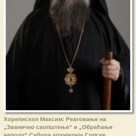
Хорепископ Максим: Реаговање на
„Званично саопштење“ и „Обраћање
народу“ Сабора архијереја Српске