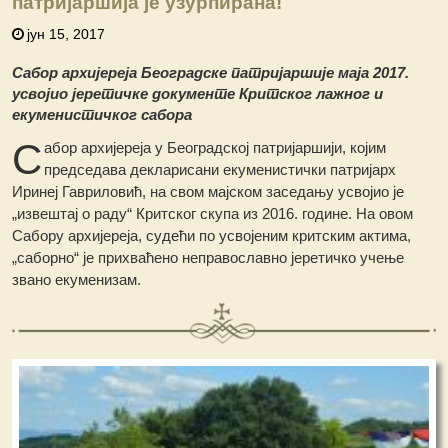
патријаршија је узурпирана!
јун 15, 2017
Сабор архијереја Београдске патријаршије маја 2017.
усвојио јеретичке документе Критског лажног и
екуменистичког сабора
С
абор архијереја у Београдској патријаршији, којим
председава декларисани екуменистички патријарх
Иринеј Гавриловић, на свом мајском заседању усвојио је
„извештај о раду“ Критског скупа из 2016. године. На овом
Сабору архијереја, судећи по усвојеним критским актима,
„саборно“ је прихваћено неправославно јеретичко учење
звано екуменизам.