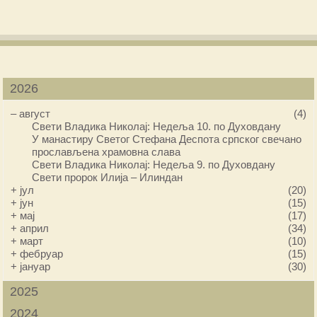
2026
–
август
(4)
Свети Владика Николај: Недеља 10. по Духовдану
У манастиру Светог Стефана Деспота српског свечано
прослављена храмовна слава
Свети Владика Николај: Недеља 9. по Духовдану
Свети пророк Илија – Илиндан
+
јул
(20)
+
јун
(15)
+
мај
(17)
+
април
(34)
+
март
(10)
+
фебруар
(15)
+
јануар
(30)
2025
2024