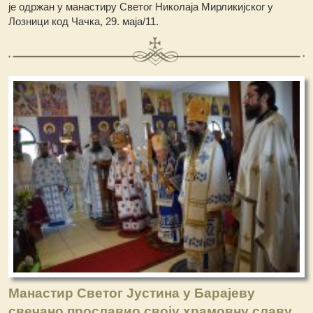
је одржан у манастиру Светог Николаја Мирликијског у
Лозници код Чачка, 29. маја/11.
Манастир Светог Јустина у Барајеву
свечано прославио своју храмовну славу