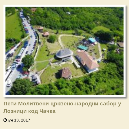
Пети Молитвени црквено-народни сабор у
Лозници код Чачка
јун 13, 2017