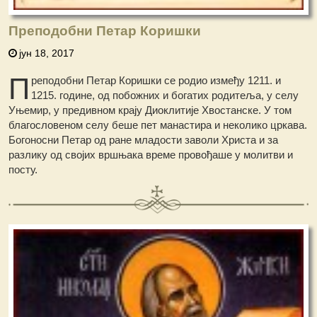
Преподобни Петар Коришки
јун 18, 2017
П
реподобни Петар Коришки се родио између 1211. и
1215. године, од побожних и богатих родитеља, у селу
Уњемир, у предивном крају Диоклитије Хвостанске. У том
благословеном селу беше пет манастира и неколико цркава.
Богоносни Петар од ране младости заволи Христа и за
разлику од својих вршњака време провођаше у молитви и
посту.