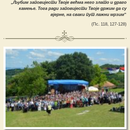
„
Љубим заповијести Твоје већма него злато и драго
камење. Тога ради заповијести Твоје држим да су
вјерне, на сваки пут лажни мрзим
“
(Пс. 118, 127-128)