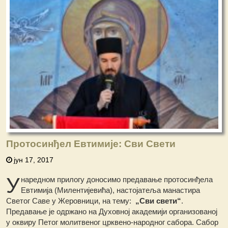
Протосинђел Евтимије: Сви Свети
јун 17, 2017
У
наредном прилогу доносимо предавање протосинђела
Евтимија (Милентијевића), настојатеља манастира
Светог Саве у Жеровници, на тему:
„Сви свети“
.
Предавање је одржано на Духовној академији организованој
у оквиру Петог молитвеног црквено-народног сабора. Сабор