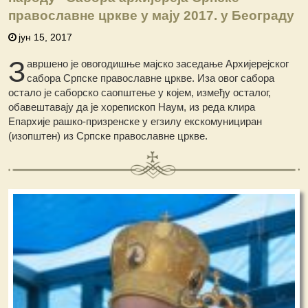
православне цркве у мају 2017. у Београду
јун 15, 2017
З
авршено је овогодишње мајско заседање Архијерејског
сабора Српске православне цркве. Иза овог сабора
остало је саборско саопштење у којем, између осталог,
обавештавају да је хорепископ Наум, из реда клира
Епархије рашко-призренске у егзилу екскомунициран
(изопштен) из Српске православне цркве.