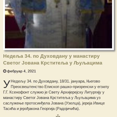
Недеља 34. по Духовдану у манастиру
Светог Јована Крститеља у Љуљацима
фебруар 4, 2021
У
Недељу 34. по Духовдану, 18/31. јануара, Његово
Преосвештенство Епископ рашко-призренски у егзилу
Г.Г. Ксенофонт служио је Свету Архијерејску Литургију у
манастиру Светог Јована Крститеља у Љуљацима уз
саслужење протосинђела Јована (Узелца), јереја Ивице
Тасића и јерођакона Георгија (Радојичића).