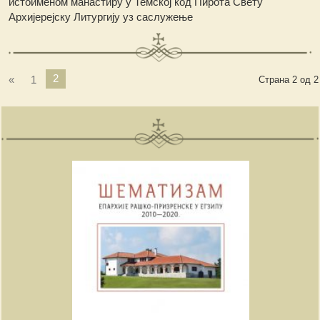
истоименом манастиру у Темској код Пирота Свету
Архијерејску Литургију
уз саслужење
2
«
1
Страна 2 од 2