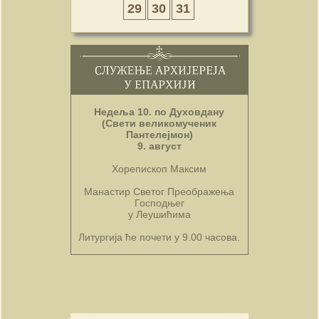
29
30
31
Недеља 10. по Духовдану
(Свети великомученик
Пантелејмон)
9. август
Хорепископ Максим
Манастир Светог Преображења
Господњег
у Леушићима
Литургија ће почети у 9.00 часова.