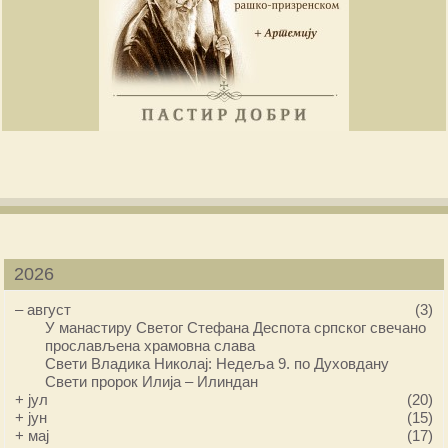
2026
–
август
(3)
У манастиру Светог Стефана Деспота српског свечано
прослављена храмовна слава
Свети Владика Николај: Недеља 9. по Духовдану
Свети пророк Илија – Илиндан
+
јул
(20)
+
јун
(15)
+
мај
(17)