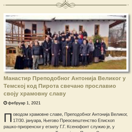
Манастир Преподобног Антонија Великог у
Темској код Пирота свечано прославио
своју храмовну славу
фебруар 1, 2021
П
оводом храмовне славе, Преподобног Антонија Великог,
17/30. јануара, Његово Преосвештенство Епископ
рашко-призренски у егзилу Г.Г. Ксенофонт служио је, у