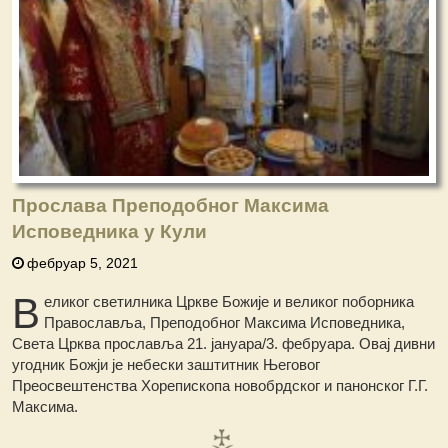
Прослава Преподобног Максима
Исповедника у Кули
фебруар 5, 2021
В
еликог светилника Цркве Божије и великог поборника
Православља, Преподобног Максима Исповедника,
Света Црква прославља 21. јануара/3. фебруара. Овај дивни
угодник Божји је небески заштитник Његовог
Преосвештенства Хорепископа новобрдског и панонског Г.Г.
Максима.