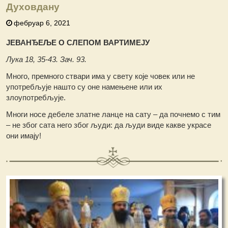
Духовдану
фебруар 6, 2021
ЈЕВАНЂЕЉЕ О СЛЕПОМ ВАРТИМЕЈУ
Лука 18, 35-43. Зач. 93.
Много, премного ствари има у свету које човек или не
употребљује нашто су оне намењене или их
злоупотребљује.
Многи носе дебеле златне ланце на сату – да почнемо с тим
– не због сата него због људи: да људи виде какве украсе
они имају!