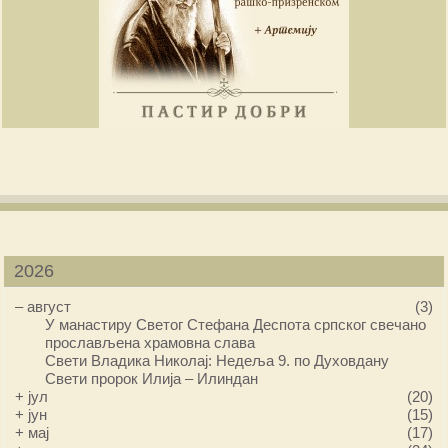
2026
–
август
(3)
У манастиру Светог Стефана Деспота српског свечано
прослављена храмовна слава
Свети Владика Николај: Недеља 9. по Духовдану
Свети пророк Илија – Илиндан
+
јул
(20)
+
јун
(15)
+
мај
(17)