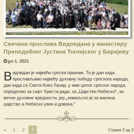
Свечана прослава Видовдана у манастиру
Преподобног Јустина Ћелијског у Барајеву
јул 1, 2021
В
идовдан је највећи српски празник. То је дан када
прослављамо највећу духовну победу српскога народа,
дан када се Свети Кнез Лазар, у име целог српског народа,
определио за смрт Христа ради, за „Царство Небеско“, за
вечне духовне вредности, јер „земаљско је за малена
царство а Небеско увек и довека.“
3
«
1
2
Страна 3 од 3