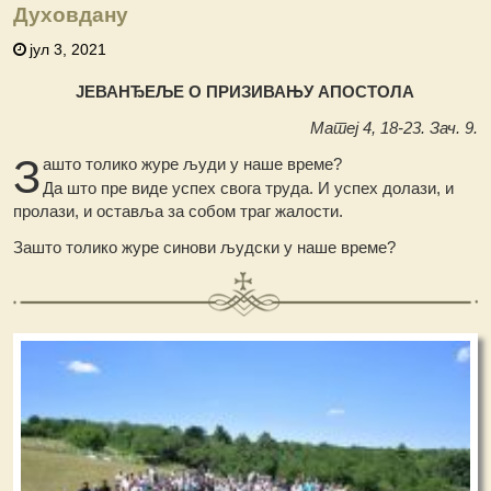
Духовдану
јул 3, 2021
ЈЕВАНЂЕЉЕ О ПРИЗИВАЊУ АПОСТОЛА
Матеј 4, 18-23. Зач. 9.
З
ашто толико журе људи у наше време?
Да што пре виде успех свога труда. И успех долази, и
пролази, и оставља за собом траг жалости.
Зашто толико журе синови људски у наше време?