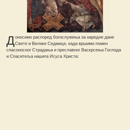
Д
оносимо распоред богослужења за наредне дане
Свете и Велике Седмице, када вршимо помен
спасоносног Страдања и преславног Васкрсења Господа
и Спаситеља нашега Исуса Христа: