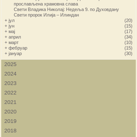
прослављена храмовна слава
Свети Владика Николај: Недеља 9. по Духовдану
Свети пророк Илија – Илиндан
+
јул
(20)
+
јун
(15)
+
мај
(17)
+
април
(34)
+
март
(10)
+
фебруар
(15)
+
јануар
(30)
2025
2024
2023
2022
2021
2020
2019
2018