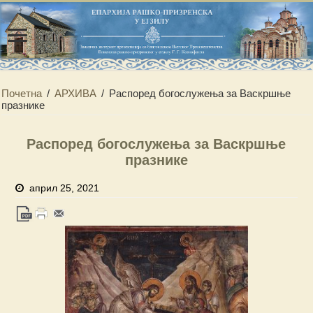
Почетна
/
АРХИВА
/
Распоред богослужења за Васкршње
празнике
Распоред богослужења за Васкршње
празнике
април 25, 2021