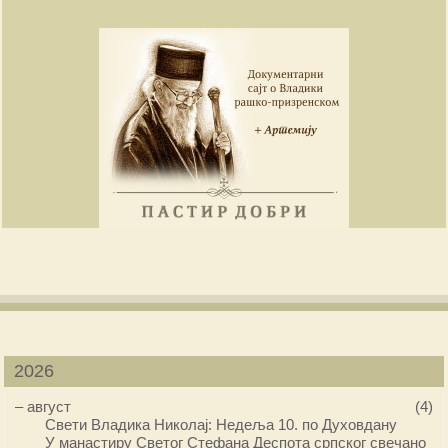
2026
–
август
(4)
Свети Владика Николај: Недеља 10. по Духовдану
У манастиру Светог Стефана Деспота српског свечано