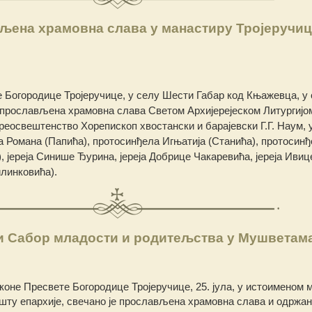
љена храмовна слава у манастиру Тројеручиц
 Богородице Тројеручице, у селу Шести Габар код Књажевца, у
е прослављена храмовна слава Светом Архијерејеском Литургијом,
еосвештенство Хорепископ хвостански и барајевски Г.Г. Наум, 
 Романа (Папића), протосинђела Игњатија (Станића), протосин
, јереја Синише Ђурина, јереја Добрице Чакаревића, јереја Ивиц
илинковића).
и Сабор младости и родитељства у Мушветам
коне Пресвете Богородице Тројеручице, 25. јула, у истоименом 
ту епархије, свечано је прослављена храмовна слава и одржан