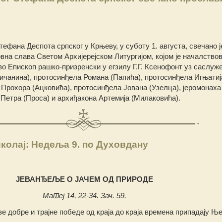
ефана Деспота српског у Крњеву, у суботу 1. августа, свечано ј
на слава Светом Архијерејском Литургијом, којом је началство
 Eпископ рашко-призренски у егзилу Г.Г. Ксенофонт уз саслуж
ичанина), протосинђела Романа (Папића), протосинђела Игњатиј
 Прохора (Ацковића), протосинђела Јована (Узелца), јеромонаха
 Петра (Проса) и архиђакона Артемија (Милаковића).
колај: Недеља 9. по Духовдану
ЈЕВАНЂЕЉЕ О ЈАЧЕМ ОД ПРИРОДЕ
Матеј 14, 22-34. Зач. 59.
ве добре и трајне победе од краја до краја времена припадају Ње