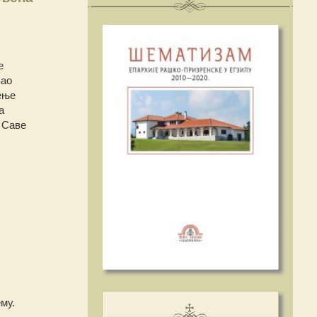
е
вао
ење
а
 Саве
му.