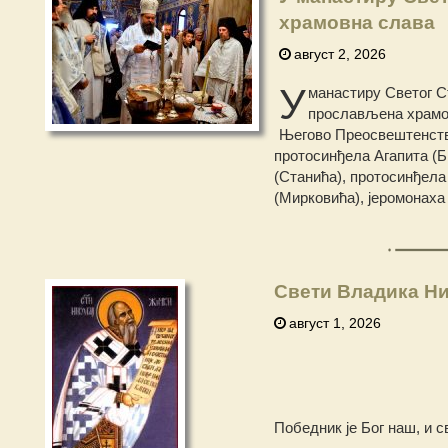
храмовна слава
август 2, 2026
У
манастиру Светог Ст
прослављена храмов
Његово Преосвештенство
протосинђела Агапита (Б
(Станића), протосинђела
(Мирковића), јеромонаха
Свети Владика Ни
август 1, 2026
Победник је Бог наш, и с