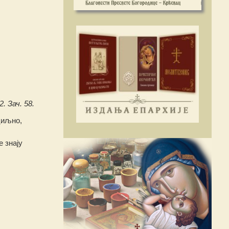
. Зач. 58.
циљно,
 знају