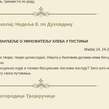
, тринаести по реду.
колај: Недеља 8. по Духовдану
ВАНЂЕЉЕ О УМНОЖИТЕЉУ ХЛЕБА У ПУСТИЊИ
Матеј 14, 14-22
о твори, твори целисходно. Ништа у Његовим делима нема бес
но.
есциљно ходе и толико бесциљних послова послују? Зато што не
ту свога путовања.
огородице Тројеручице