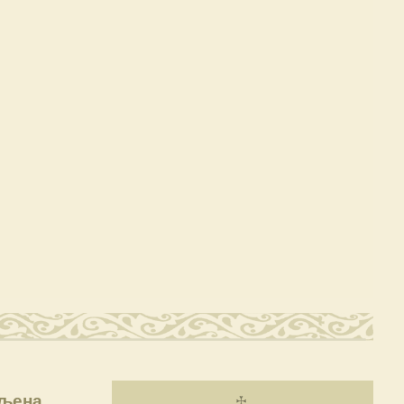
вљена