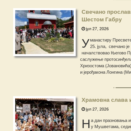
Свечано прослав
Шестом Габру
јул 27, 2026
У
манастиру Пресвете
25. јула, свечано ј
началствовао Његово Пр
саслужење протосинђела
Хризостома (Јовановића)
и јерођакона Лонгина (М
Храмовна слава 
јул 27, 2026
Н
а дан празновања и
у Мушветама, седиш