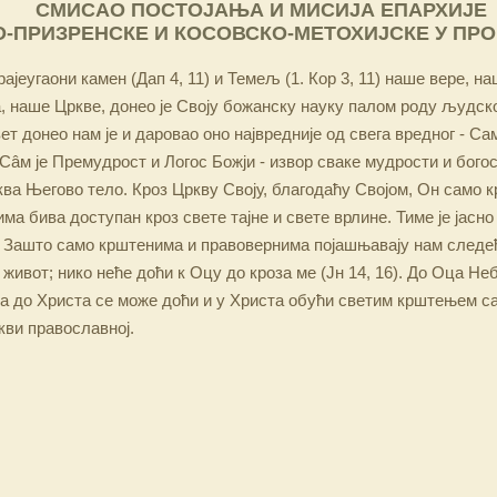
СМИСАО ПОСТОЈАЊА И МИСИЈА ЕПАРХИЈЕ
-ПРИЗРЕНСКЕ И КОСОВСКО-МЕТОХИЈСКЕ У ПР
ајеугаони камен (Дап 4, 11) и Темељ (1. Кор 3, 11) наше вере, н
 наше Цркве, донео је Своју божанску науку палом роду људско
ет донео нам је и даровао оно највредније од свега вредног - Са
Сâм је Премудрост и Логос Божји - извор сваке мудрости и бого
ква Његово тело. Кроз Цркву Своју, благодаћу Својом, Он само 
а бива доступан кроз свете тајне и свете врлине. Тиме је јасно
 Зашто само крштенима и правовернима појашњавају нам следећ
 живот; нико неће доћи к Оцу до кроза ме (Јн 14, 16). До Оца Не
 а до Христа се може доћи и у Христа обући светим крштењем с
кви православној.