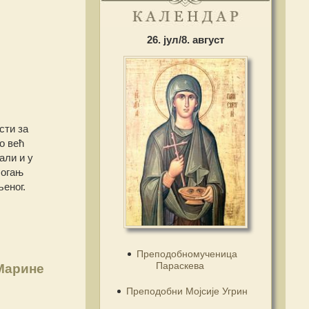
26. јул/8. август
сти за
о већ
али и у
 огањ
љеног.
Преподобномученица
Параскева
Марине
Преподобни Мојсије Угрин