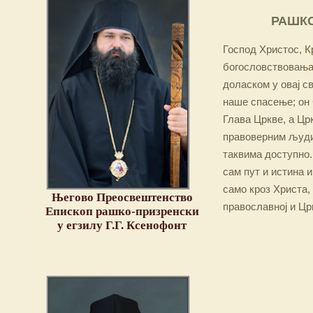
РАШКО
Господ Христос, Кр
богословствовања,
доласком у овај св
наше спасење; он 
Глава Цркве, а Цр
правоверним људим
таквима доступно.
сам пут и истина и
само кроз Христа,
Његово Преосвештенство
православној и Цр
Епископ рашко-призренски
у егзилу Г.Г. Ксенофонт