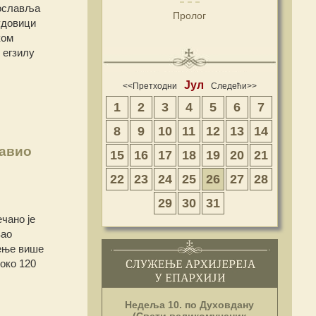
рославља
Пролог
удовици
ком
 егзилу
Јул
<<Претходни
Следећи>>
1
2
3
4
5
6
7
8
9
10
11
12
13
14
лавио
15
16
17
18
19
20
21
22
23
24
25
26
27
28
29
30
31
чано је
вао
жење више
око 120
Недеља 10. по Духовдану