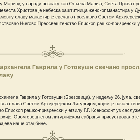
у Марину, у народу познату као Огњена Марија, Света Црква п
 невеста Христова је небеска заштитница женског манастира у Д
амовну славу манастир је свечано прославио Светом Архијерејс
чалствовао Његово Преосвештенство Епископ рашко-призренски у
 архангела Гаврила у Готовуши свечано прос
славу
хангела Гаврила у Готовуши (Брезовица), у недељу 26. јула, све
на слава Светом Архијерејском Литургијом, којом је началство
 Епископ рашко-призренски у егзилу Г.Г. Ксенофонт уз саслу
хије. Овом свештеном литургијском сабрању присуствовало је 
рајева наше отаџбине.