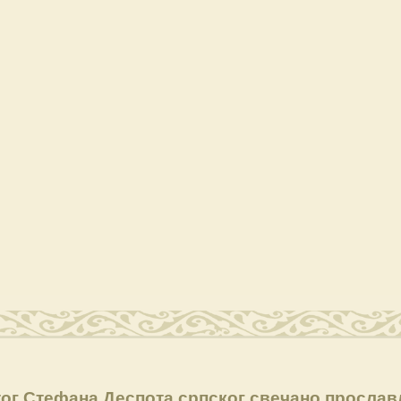
тог Стефана Деспота српског свечано просла