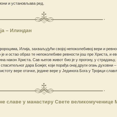
иони и установљава ред.
ја – Илиндан
ророцима, Илија, захваљујући својој непоколебивој вери и ревно
 је и остао образ те непоколебиве ревности још пре Христа, и ев
а након Христа. Сав његов живот био је у прогону, у страдању, 
 спаситељног дара Божјег, који порађа онај други огањ духовни –
истоту вере отачке, једине вере у Јединога Бога у Тројици слав
не славе у манастиру Свете великомученице 