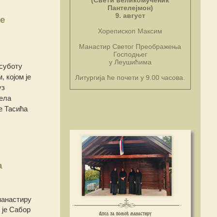
(Свети великомученик
Пантелејмон)
9. август
е
Хорепископ Максим
Манастир Светог Преображења
Господњег
у Леушићима
 суботу
 којом је
Литургија ће почети у 9.00 часова.
уз
ђела
е Тасића
а
манастиру
 је Сабор