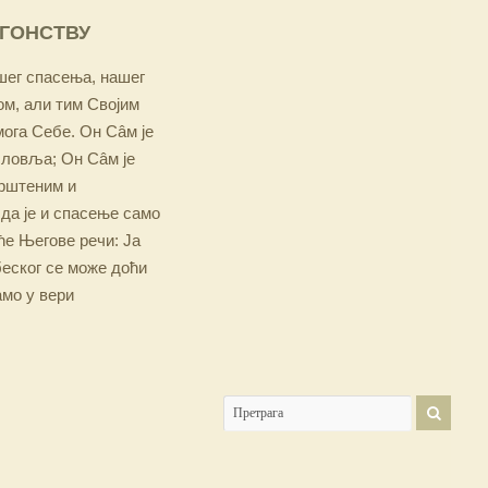
ОГОНСТВУ
ашег спасења, нашег
м, али тим Својим
мога Себе. Он Сâм је
словља; Он Сâм је
крштеним и
 да је и спасење само
е Његове речи: Ја
беског се може доћи
амо у вери