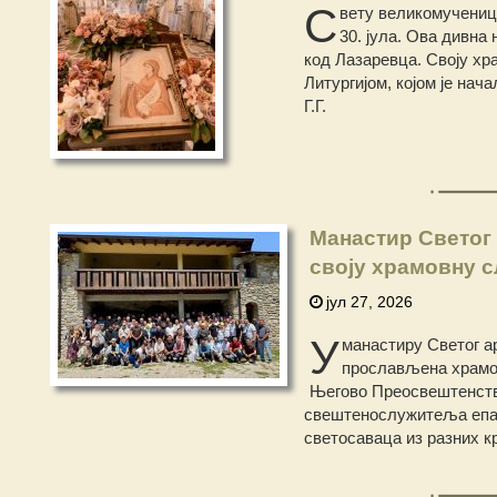
С
вету великомучениц
30. јула. Ова дивна
код Лазаревца. Своју хр
Литургијом, којом је на
Г.Г.
Манастир Светог
своју храмовну 
јул 27, 2026
У
манастиру Светог ар
прослављена храмов
Његово Преосвештенство
свештенослужитеља епар
светосаваца из разних к