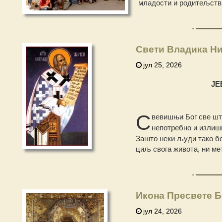
младости и родитељства
Свети Владика Ни
јул 25, 2026
ЈЕ
С
вевишњи Бог све шт
непотребно и излиш
Зашто неки људи тако б
циљ свога живота, ни ме
Икона Пресвете Б
јул 24, 2026