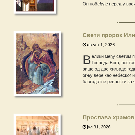
Он побеђује неред у вас
Свети пророк Или
август 1, 2026
В
елики међу светим п
Господа Бога, постао
више од две хиљаде годин
огњу вере као небеског и
благодатне ревности за ч
Прослава храмов
јул 31, 2026