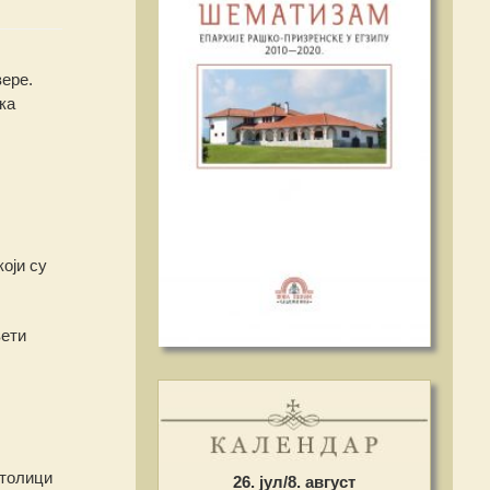
ере.
ка
оји су
вети
атолици
26. јул/8. август