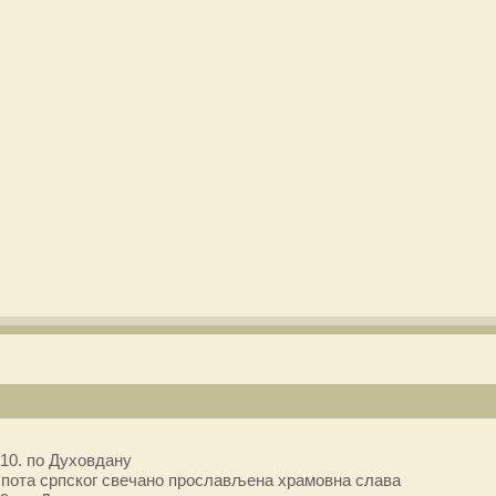
10. по Духовдану
пота српског свечано прослављена храмовна слава