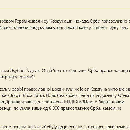
етровом Гором живели су Кордунаши, некада Срби православне в
Марика седећи пред кућом угледа жене како у новоме `руву` иду 
само Љубан Једнак. Он је ‘претеко’ од свих Срба православаца к
патријарх српски?
ољ у својој православној цркви, али их је са Кордуна уклонио с
т као Јосип Броз Тито). Влак без возног реда их је догнао у Срем
исна Држава Хрватска, злогласна ЕНДЕХАЗИЈА, с благословом
овици, поклала више од 8 000 православних Срба, камом их
 овом човеку, што га убеђују да је српски Патријарх, како римок