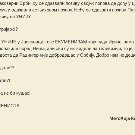
аковерни Срби, су се одазвали позиву својих попова да дођу у ц
има и одазвали се њиховом позиву. Нећу се одазвати позиву Пат
озиву на УНИЈУ.
тријарх!?
 УНИЈЕ у Јасеновцу, то је ЕКУМЕНИЗАМ који нуду Иринеј нама
лазиле поред Ниша, али сви су их видели на телевизији, то је 
е доста да Рацингер није добродошао у Србију. Добро нам не дош
адали?!
али?!
га не би кушао!
КУМЕНИСТА.
МетоХија К