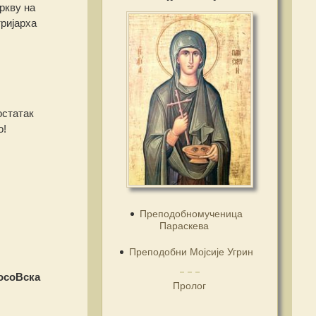
ркву на
ријарха
остатак
о!
Преподобномученица
Параскева
Преподобни Мојсије Угрин
осоВска
Пролог