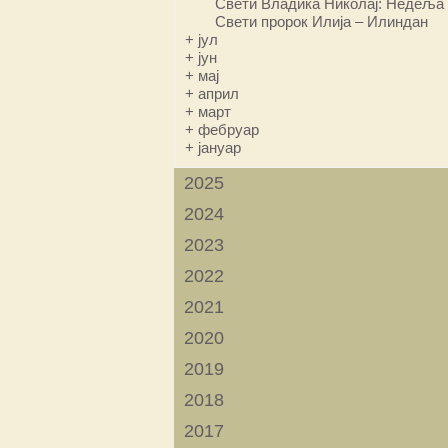
Свети Владика Николај: Недеља 
Свети пророк Илија – Илиндан
+
јул
+
јун
+
мај
+
април
+
март
+
фебруар
+
јануар
2025
2024
2023
2022
2021
2020
2019
2018
2017