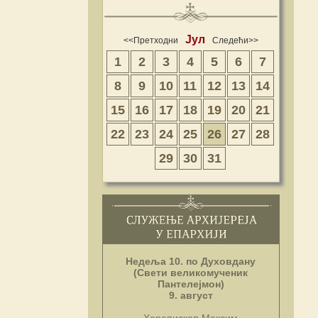
Јул
<<Претходни
Следећи>>
1
2
3
4
5
6
7
8
9
10
11
12
13
14
15
16
17
18
19
20
21
22
23
24
25
26
27
28
29
30
31
Недеља 10. по Духовдану
(Свети великомученик
Пантелејмон)
9. август
Хорепископ Максим