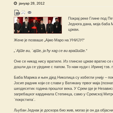
јануар 28, 2012
Покрај реке Глине под П
Једнога дана, моја баба 
цркви.
Жене је позваше „Ајмо Маро на УНИЈУ!“
„`Ајте ви, `ајте, ја ћу кад се ви вратите.“
Оне се никад нису вратиле. Из глинске цркве вратио се 
дошли да се уједине с папом. То нам нуди г. Иринеј тзв. 
Баба Марика и њен дјед Николица су избегли унију – пок
Јосип радник који се слави у Ватикану првог маја (позна
шездесетих година прошлог века. У Срем где је Незав
загребацког кардинала Степинца, само у Сремској Митр
`покрстила`.
Љубан Једнак је доскора био жив, могао је он да објасни