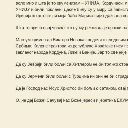
воле мир и шта је то екуменизам – УНИЈА. Кордунаси, л
УНИЈУ и били поклани. Дакле билу су у миру са папист
Иринија ко што се ни моја баба Марика није одазвала п
Шта то прича овај човек што су му рекли да је српски па
Магнум кримен др Виктора Новака сведочи о плодовима
Србима. Колоне трактора из републике Хрватске нису про
закланог народа Кордуна, Лике и Баније. Зар то све ниј
Да су Јевреји били бољи са Хитлером не би толико стр
Да су Јермени били бољи с Турцима ни они не би страд
Да је Господ нас Исус Христос би бољи с сатаном, овај 
О, не дај Боже! Сачувај нас Боже јереси и јеретика Е