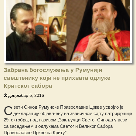
Забрана богослужења у Румунији
свештенику који не прихвата одлуке
Критског сабора
децембар 5, 2016
С
вети Синод Румунске Православне Цркве усвојио је
декларацију објављену на званичном сајту патријаршије
29. октобра, под називом „Закључци Светог Синода у вези
са заседањем и одлукама Светог и Великог Сабора
Православне Цркве на Криту“.