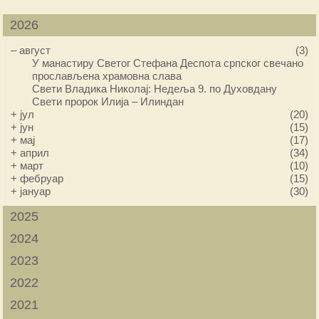
2026
–
август
(3)
У манастиру Светог Стефана Деспота српског свечано
прослављена храмовна слава
Свети Владика Николај: Недеља 9. по Духовдану
Свети пророк Илија – Илиндан
+
јул
(20)
+
јун
(15)
+
мај
(17)
+
април
(34)
+
март
(10)
+
фебруар
(15)
+
јануар
(30)
2025
2024
2023
2022
2021