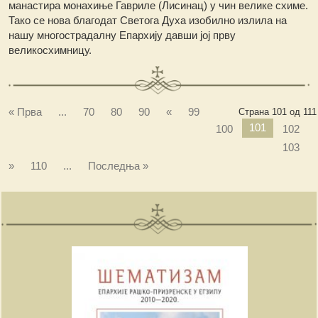
манастира монахиње Гавриле (Лисинац) у чин велике схиме.
Тако се нова благодат Светога Духа изобилно излила на
нашу многострадалну Епархију давши јој прву
великосхимницу.
« Прва
...
70
80
90
«
99
Страна 101 од 111
101
100
102
103
»
110
...
Последња »