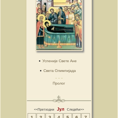
Успеније Свете Ане
Света Олимпијада
Пролог
Јул
<<Претходни
Следећи>>
1
2
3
4
5
6
7