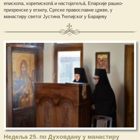
епископа, хорепископâ и настојатељâ, Епархије рашко-
призренске у егзилу, Српске православне цркве, у
манастиру светог Јустина Ћелијског у Барајеву
Недеља 25. по Духовдану у манастиру