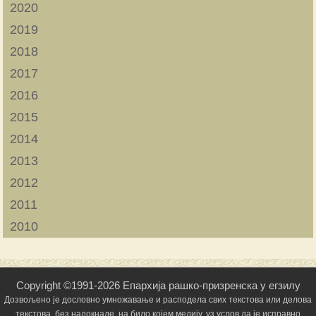
2020
2019
2018
2017
2016
2015
2014
2013
2012
2011
2010
Copyright ©1991-2026 Епархија рашко-призренска у егзилу
Дозвољено је дословно умножавање и расподела свих текстова или делова
текстова, без надокнаде, на било којем медију, уз услов да је исправно