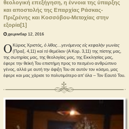
θεολογική επεξήγηση, η έννοια της ύπαρξης
και αποστολής της Επαρχίας Ράσκας-
Πριζρένης και Κοσσόβου-Μετοχίας στην
εξορία
[1]
децембар 12, 2016
Ο
Κύριος Χριστός,
ὁ λίθος…γενόμενος εἰς κεφαλὴν γωνίας
(Πραξ. 4,11) καί
τό θεμέλιον
(Α Κορ. 3,11) της πίστης μας,
της σωτηρίας μας, της θεολογίας μας, της Εκκλησίας μας,
έφερε την θεϊκή Του επιστήμη προς το πεσμένο ανθρώπινο
γένος, αλλά με αυτή την άφιξη Του σε αυτόν τον κόσμο, μας
έφερε και μας χάρισε το πολυτιμότερο απ’ όλα – Τον Εαυτό Του.