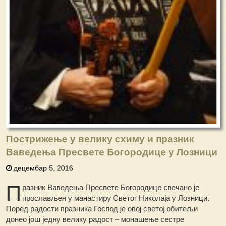
Пострижење у велику схиму и празник
Ваведења Пресвете Богородице у Лозници
децембар 5, 2016
П
разник Ваведења Пресвете Богородице свечано је
прослављен у манастиру Светог Николаја у Лозници.
Поред радости празника Господ је овој светој обитељи
донео још једну велику радост – монашење сестре