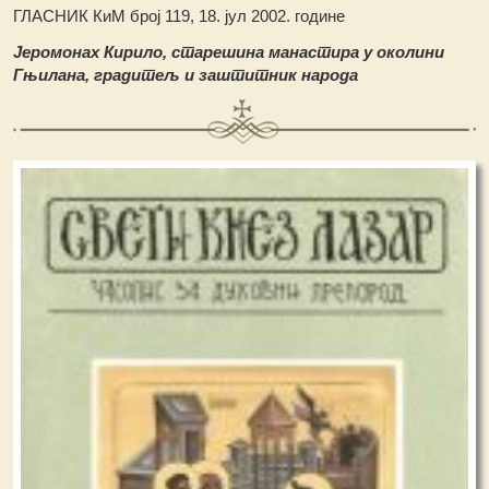
ГЛАСНИК КиМ број 119, 18. јул 2002. године
Јеромонах Кирило, старешина манастира у околини
Гњилана, градитељ и заштитник народа