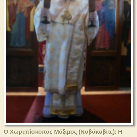
Ο Χωρεπίσκοπος Μάξιμος (Νοβάκοβιτς): Η