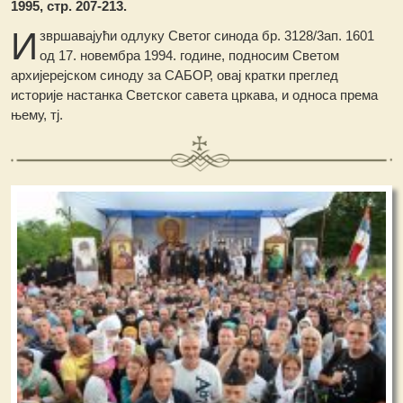
1995, стр. 207-213.
И
звршавајући одлуку Светог синода бр. 3128/3ап. 1601
од 17. новембра 1994. године, подносим Светом
архијерејском синоду за САБОР, овај кратки преглед
историје настанка Светског савета цркава, и односа према
њему, тј.