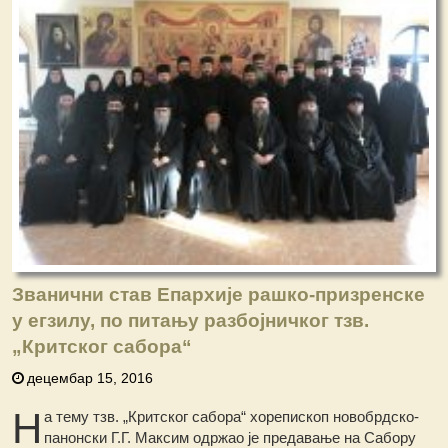
Званични став Епархије рашко-призренске
у егзилу, по питању разбојничког тзв.
„Критског сабора“
децембар 15, 2016
Н
а тему тзв. „Критског сабора“ хорепископ новобрдско-
панонски Г.Г. Максим одржао је предавање на Сабору