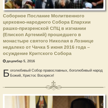
Соборное Послание Молитвенного
церковно-народного Собора Епархии
рашко-призренской СПЦ в изгнании
(Епископ Артемий) прошедшего в
монастыре святого Николая в Лознице
недалеко от Чачка 5 июня 2016 года –
осуждение Критского Собора
децембар 5, 2016
Б
оголюбивый Собор православных, боголюбивый народ
Божий, Христос Воскресе!