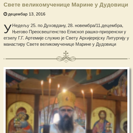
Свете великомученице Марине у Дудовици
децембар 13, 2016
У
Недељу 25. по Духовдану, 28. новембра/11.децембра,
Његово Преосвештенство Епископ рашко-призренски у
егзилу Г.Г. Артемије служио је Свету Архијерејску Литургију у
манастиру Свете великомученице Марине у Дудовици