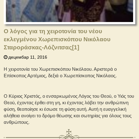
Ο λόγος για τη χειροτονία του νέου
εκλεγμένου Χωρεπισκόπου Νικόλαου
Σταροράσκας-Λόζνιτσας
[1]
децембар 11, 2016
Η χειροτονία του Χωρεπισκόπου Νικόλαου. Αριστερά ο
Επίσκοπος Αρτέμιος, δεξιά ο Χωρεπίσκοπος Νικόλαος.
Ο Κύριος Χριστός, ο ενσαρκωμένος Λόγος του Θεού, ο Υιός του
Θεού, έχοντας έρθει στη γη, κι έχοντας λάβει την ανθρώπινη
φύση, θεοποίησε κι έσωσε τη φύση αυτή. Αυτή η ευαγγελική
αλήθεια ανοίγει το δρόμο θέωσης και σωτηρίας για όλους τους
ανθρώπους.