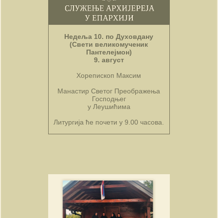
Недеља 10. по Духовдану
(Свети великомученик
Пантелејмон)
9. август
Хорепископ Максим
Манастир Светог Преображења
Господњег
у Леушићима
Литургија ће почети у 9.00 часова.