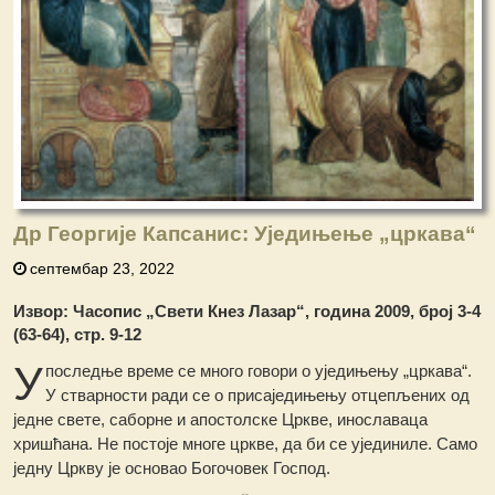
Др Георгије Капсанис: Уједињење „цркава“
септембар 23, 2022
Извор: Часопис „Свети Кнез Лазар“, година 2009, број 3-4
(63-64), стр. 9-12
У
последње време се много говори о уједињењу „цркава“.
У стварности ради се о присаједињењу отцепљених од
једне свете, саборне и апостолске Цркве, инославаца
хришћана. Не постоје многе цркве, да би се ујединиле. Само
једну Цркву је основао Богочовек Господ.