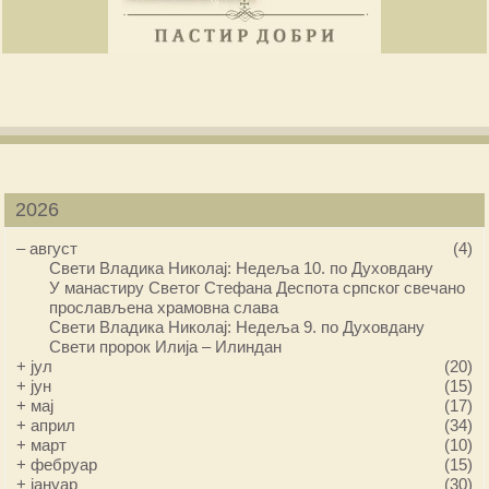
2026
–
август
(4)
Свети Владика Николај: Недеља 10. по Духовдану
У манастиру Светог Стефана Деспота српског свечано
прослављена храмовна слава
Свети Владика Николај: Недеља 9. по Духовдану
Свети пророк Илија – Илиндан
+
јул
(20)
+
јун
(15)
+
мај
(17)
+
април
(34)
+
март
(10)
+
фебруар
(15)
+
јануар
(30)