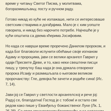
време у читању Светог Писма, у молитвама,
богоразмишљању, посту и ручном раду.
Готово никад из куће не излажаше, нити се интересоваше
светским стварима и догађајима. Мало је с ким уопште
говорила, и никад без нарочите потребе. Најчешће је у
кући општила са двема кћерима Јосифовим.
Но када се наврши време проречено Данилом пророком, и
када Бог благоволи испунити обећање своје изгнаном
Адаму и пророцима, јави се велики архангел Гаврил у
одаји Пресвете Дјеве, и то, како неки свештени писци
пишу, у тренутку баш када је она држала отвореног
пророка Исаију и размишљала о његовом великом
пророчанству: Гле, девојка ће зачети и родиће сина! (Ис.
7, 14).
Јави јој се Гаврил у светлости архангелској и рече јој:
Радуј се, благодатна! Господ је с тобом! и остало све
редом како пише у Еванђељу божанственог Луке (Лк. 1,
26-38). Са овом архангелском благовешћу, и са силаском