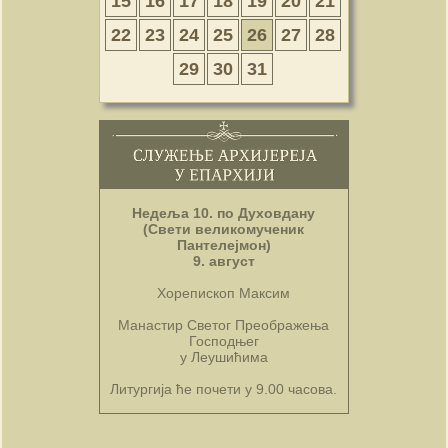
15
16
17
18
19
20
21
22
23
24
25
26
27
28
29
30
31
Недеља 10. по Духовдану
(Свети великомученик
Пантелејмон)
9. август
Хорепископ Максим
Манастир Светог Преображења
Господњег
у Леушићима
Литургија ће почети у 9.00 часова.