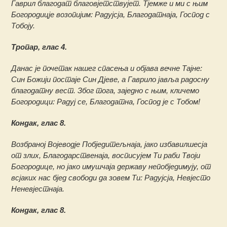
Гаврил благодат благовјетствујет. Тјемже и ми с њим
Богородицје возопијим: Радујсја, Благодатнаја, Господ с
Тобоју.
Тропар, глас 4.
Данас је почетак нашег спасења и објава вечне Тајне:
Син Божији постаје Син Дјеве, а Гаврило јавља радосну
благодатну вест. Због тога, заједно с њим, кличемо
Богородици: Радуј се, Благодатна, Господ је с Тобом!
Кондак, глас 8.
Возбраној Војеводје Побједитељнаја, јако избавилшесја
от злих, Благодарственаја, восписујем Ти раби Твоји
Богородице, но јако имушчаја державу непобједимују, от
всјаких нас бјед свободи да зовем Ти: Радујсја, Невјесто
Неневјестнаја.
Кондак, глас 8.