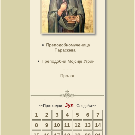
Преподобномученица
Параскева
Преподобни Мојсије Угрин
Пролог
Јул
<<Претходни
Следећи>>
1
2
3
4
5
6
7
8
9
10
11
12
13
14