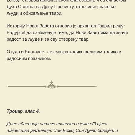
Духа Светога на Дјеву Пречисту, отпочиње спасење
људи и обновљење твари.
Историју Новог Завета отворио је архангел Гаврил речју:
Радуј се! да ознаменује тиме, да Нови Завет има да значи
радост за људе и за сву створену твар.
Отуда и Благовест се сматра колико великим толико и
радосним празником.
Tропар, глас 4.
Днес спасенија нашего главизна и јеже от вјека
тајинства јављеније: Син Божиј Син Дјеви бивајет и