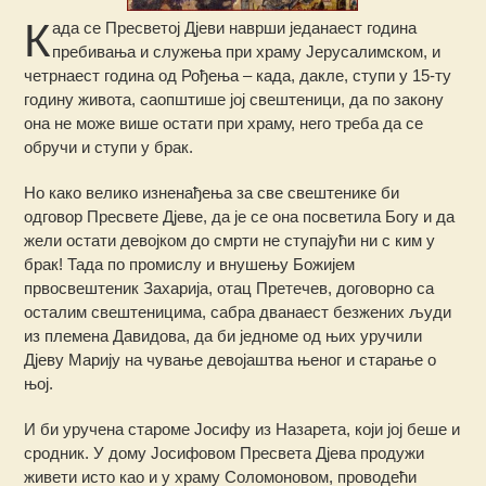
К
ада се Пресветој Дјеви наврши једанаест година
пребивања и служења при храму Јерусалимском, и
четрнаест година од Рођења – када, дакле, ступи у 15-ту
годину живота, саопштише јој свештеници, да по закону
она не може више остати при храму, него треба да се
обручи и ступи у брак.
Но како велико изненађења за све свештенике би
одговор Пресвете Дјеве, да је се она посветила Богу и да
жели остати девојком до смрти не ступајући ни с ким у
брак! Тада по промислу и внушењу Божијем
првосвештеник Захарија, отац Претечев, договорно са
осталим свештеницима, сабра дванаест безжених људи
из племена Давидова, да би једноме од њих уручили
Дјеву Марију на чување девојаштва њеног и старање о
њој.
И би уручена староме Јосифу из Назарета, који јој беше и
сродник. У дому Јосифовом Пресвета Дјева продужи
живети исто као и у храму Соломоновом, проводећи