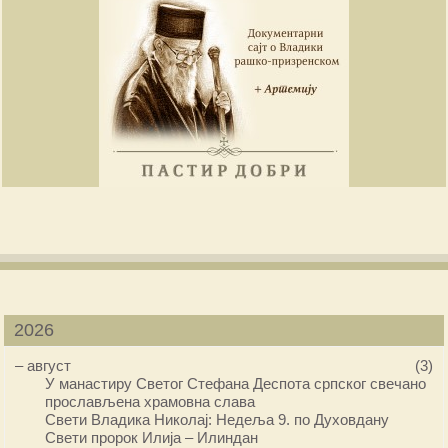
2026
–
август
(3)
У манастиру Светог Стефана Деспота српског свечано
прослављена храмовна слава
Свети Владика Николај: Недеља 9. по Духовдану
Свети пророк Илија – Илиндан