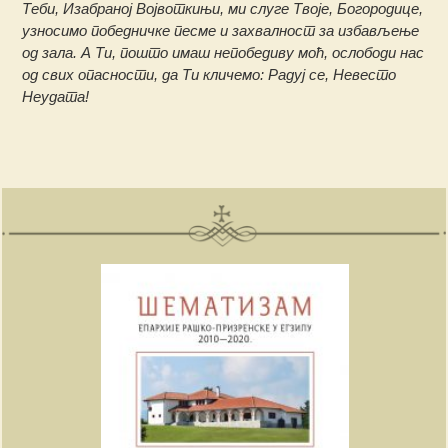
Теби, Изабраној Војвоткињи, ми слуге Твоје, Богородице,
узносимо победничке песме и захвалност за избављење
од зала. А Ти, пошто имаш непобедиву моћ, ослободи нас
од свих опасности, да Ти кличемо: Радуј се, Невесто
Неудата!