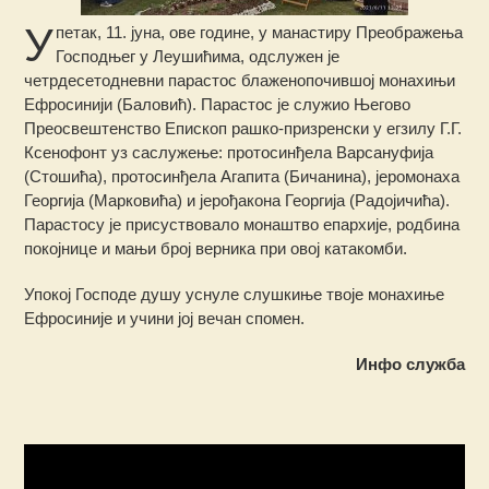
У
петак, 11. јуна, ове године, у манастиру Преображења
Господњег у Леушићима, одслужен је
четрдесетодневни парастос блаженопочившој монахињи
Ефросинији (Баловић). Парастос је служио Његово
Преосвештенство Епископ рашко-призренски у егзилу Г.Г.
Ксенофонт уз саслужење: протосинђела Варсануфија
(Стошића), протосинђела Агапита (Бичанина), јеромонаха
Георгија (Марковића) и јерођакона Георгија (Радојичића).
Парастосу је присуствовало монаштво епархије, родбина
покојнице и мањи број верника при овој катакомби.
Упокој Господе душу уснуле слушкиње твоје монахиње
Ефросиније и учини јој вечан спомен.
Инфо служба