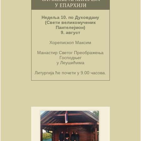
Недеља 10. по Духовдану
(Свети великомученик
Пантелејмон)
9. август
Хорепископ Максим
Манастир Светог Преображења
Господњег
у Леушићима
Литургија ће почети у 9.00 часова.