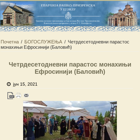
Почетна
/
БОГОСЛУЖЕЊА
/
Четрдесетодневни парастос
монахињи Ефросинији (Баловић)
Четрдесетодневни парастос монахињи
Ефросинији (Баловић)
јун 15, 2021