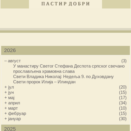
2026
–
август
(3)
У манастиру Светог Стефана Деспота српског свечано
прослављена храмовна слава
Свети Владика Николај: Недеља 9. по Духовдану
Свети пророк Илија – Илиндан
+
јул
(20)
+
јун
(15)
+
мај
(17)
+
април
(34)
+
март
(10)
+
фебруар
(15)
+
јануар
(30)
2025