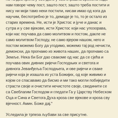
нам говоре чему пост, зашто пост, зашто треба постити и
нису ни моји тамо неки постили, нисам имао од кога да
научим, беспотребно је то, демоде је то, то је остало из
старих времена. Не, исти је Христос и јуче и данас и
сутра и у све вјекове, исти Христос који нас упозорава,
који нас поучава да само молитвом и постом, дакле не
само молитвом Господу, не само вјером нашом, него и
постом можемо Богу да угодимо, можемо тај род нечисти,
демонски, да прогнамо из живота наших, да прогнамо са
Земље. Нека би Бог дао свакоме од нас да се сјећа и
поучава ових дивних ријечи Господњих и светога и
дивнога Јеванђеља Господњега, и ове ријечи и сваке
ријечи која је изашла из уста Божијих, од које живимо и
којом се спасавамо да бисмо и ми тако могли побиједити
страсти своје и очистити нечистоте своје, свединити се
са Свеблагим Господом и гледати Га у Царству Небеском
Оца и Сина и Светога Духа кроза све вјекове и кроза сву
вјечност. Амин. Боже дај.“
Уследила је трпеза љубави за све присутне.