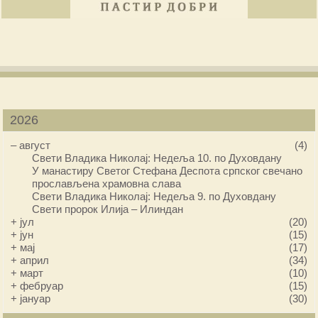
2026
–
август
(4)
Свети Владика Николај: Недеља 10. по Духовдану
У манастиру Светог Стефана Деспота српског свечано
прослављена храмовна слава
Свети Владика Николај: Недеља 9. по Духовдану
Свети пророк Илија – Илиндан
+
јул
(20)
+
јун
(15)
+
мај
(17)
+
април
(34)
+
март
(10)
+
фебруар
(15)
+
јануар
(30)