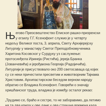
Њ
егово Преосвештенство Епископ рашко-призренски
у егзилу Г.Г. Ксенофонт служио је у четврту
недељу Великог поста, 3. априла, Свету Архијерејску
Литургију у манастиру Светог Преподобномученика
Харитона Косовског у Сурдуку уз саслужење:
протосинђела Иринеја (Ристића), јереја Бранка
(Јованчевића) и јерођакона Георгија (Радојичића).
Литургији је присуствовало око 200 светосаваца од којих
су се неки причестили пресветим и животворним Тајнама
Христовим.
Архипастирском беседом верном народу
обратио се Владика Ксенофонт. Говорећи о значају
хришћанског труда, владика је између осталог рекао:
„Трудимо се, браћо и сестре, то не заборавимо, да летимо
на та два крила у ове дане у ова страшна времена када