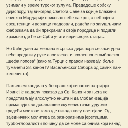
узимали у време турског зулума. Предадоше србску
дијаспору, тај виноград Светога Саве за који је блажени
епископ Мардарије приковао себе на крст, а небројени
свештеници и верници гладовали, радећи по загушљивим
фабрикама да би прехранили своје породице и подигли
храмове где ће се Срби учити вери својих отаца…
Но биће дана за мегдана и српска дијаспора се засигурно
неће предати у руке апостасног и похлепног стамболског
„шефа попова“ (како га Турци с правом називају, боље
тумачећи 28. канон IV Васељенског Сабора од самих пан-
хелениста).
Паљењем кандила у београдској синагоги патријарх
Иринеј је на делу показао да Св. Канони за њега не
представљају апсолутно ништа и да глобализација
премашује све досадашње екуменистичке ујдурме
градећи мостове тамо где никада нису постојали. Од
заједничких молитава са разноразнима јеретицима,
турбо-глобалисти почињу да се моле са онима који изнад