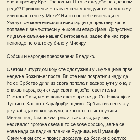
свега презиру Крст Господњи. Шта је следеће на дневном
реду?! Приношење жртава у неком хиндуистичком храму,
или поклоњење у Меки? Ни то нас неће изненадити.
Узалуд се моле епископи новотарци да престану кише,
поплаве и земљотреси у њиховим епархијама. Допустимо
ли даље каљање нашег Светосавља, задесиће нас горе
непогоде него што су биле у Мисиру.
Србски и народни преосвећени Владико,
Светом Литургијом коју сте одслужили у Љуљацима прве
недеље Божићњег поста, Ви сте нам повратили наду да
ће се Србство дићи из свога пепела и васкрснути у онај и
онакав народ који следи свога највећег светитеља –
Светога Саву, и све наше свете претке до Св. Николаја и
Јустина. Као што Карађорђе подиже Србина из пепела у
јеку кабадахијског зулума, и као што то исто учини
Милош под Таковским грмом, тако и сада у јеку
небивалог прогона свега што се зове србско, јавља се
нова нада са падина планине Рудника, из Шумадије.
Овим чином сте у пракси доказали да безаконе одлуке