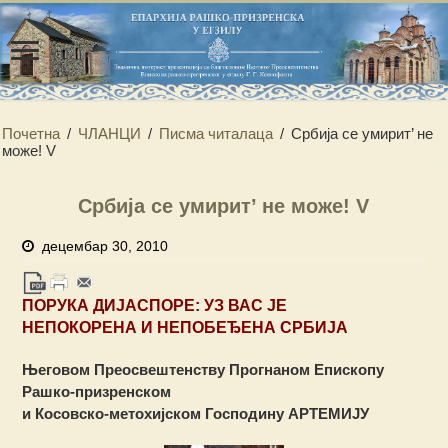
Почетна
/
ЧЛАНЦИ
/
Писма читалаца
/
Србија се умирит’ не
може! V
Србија се умирит’ не може! V
децембар 30, 2010
ПОРУКА ДИЈАСПОРЕ: УЗ ВАС ЈЕ
НЕПОКОРЕНА И НЕПОБЕЂЕНА СРБИЈА
Његовом Преосвештенству
Прогнаном Епископу
Рашко-призренском
и Косовско-метохијском Господину АРТЕМИЈУ