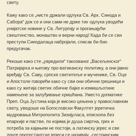
свету.
Кажу како се „нисте држали одлука Св. Арх. Синода и
Сабора“ док се и они сами не држе тих одлука уводећи
унијатске новине у Св. Литургију и прогањајући
свештенство, монаштво и верни народ! Када би се сви
преступи Синодалаца набројали, списак би био
предугачак.
Рекоше како сте „увредили“ такозваног „Васељенског“
Патријарха и његову про-ватиканску политику, а они јавно
вређају Св. Саву, српске светитеље и мученике, Св. Оце
и Апостоле говорећи како су сви они обични грешници и
како су житија светих обичне бајке и измишљотине
намењене за залуђивање хришћана. Уместо догматике
Преп. Оца Јустина која је високо цењена у православном
свету, уведоше на Богословски Факултет јеретичка
мудровања Митрополита Зизијуласа, епископа без
епархије и пастве, по којима је душа смртна, грех и
потреба за кајањем не постоји, а латинску јерес и све
друге протестантске јереси се називају „сестринским