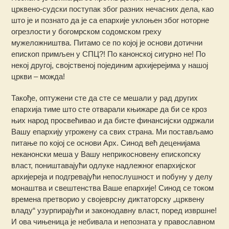
црквено-судски поступак због разних нечасних дела, као
што је и познато да је са епархије уклоњен због ноторне
огрезлости у богомрском содомском греху
мужеложништва. Питамо се по којој је основи дотични
епископ примљен у СПЦ?! По канонској сигурно не! По
некој другој, својственој појединим архијереjима у нашој
цркви – можда!
Такође, оптужени сте да сте се мешали у рад других
епархија тиме што сте отварали књижаре да би се кроз
њих народ просвећивао и да бисте финансијски одржали
Вашу епархију угрожену са свих страна. Ми постављамо
питање по којој се основи Арх. Синод већ деценијама
неканонски меша у Вашу неприкосновену епископску
власт, поништавајући одлуке надлежног епархијског
архијереја и подгревајући непослушност и побуну у делу
монаштва и свештенства Ваше епархије! Синод се током
времена претворио у својеврсну диктаторску „црквену
владу“ узурпирајући и законодавну власт, поред извршне!
И ова чињеница је небивала и непозната у православном