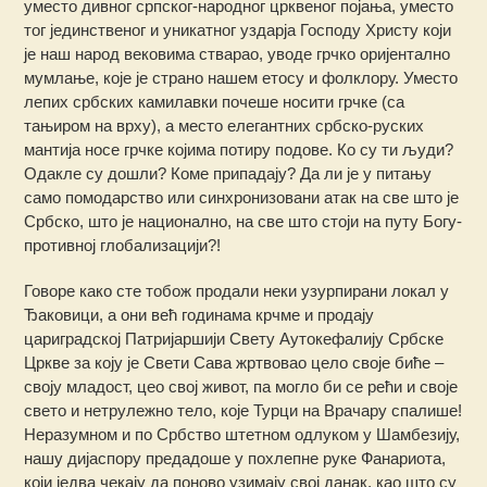
уместо дивног српског-народног црквеног појања, уместо
тог јединственог и уникатног уздарја Господу Христу који
је наш народ вековима стварао, уводе грчко оријентално
мумлање, које је страно нашем етосу и фолклору. Уместо
лепих србских камилавки почеше носити грчке (са
тањиром на врху), а место елегантних србско-руских
мантија носе грчке којима потиру подове. Ко су ти људи?
Одакле су дошли? Коме припадају? Да ли је у питању
само помодарство или синхронизовани атак на све што је
Србско, што је национално, на све што стоји на путу Богу-
противној глобализацији?!
Говоре како сте тобож продали неки узурпирани локал у
Ђаковици, а они већ годинама крчме и продају
цариградској Патријаршији Свету Аутокефалију Србске
Цркве за коју је Свети Сава жртвовао цело своје биће –
своју младост, цео свој живот, па могло би се рећи и своје
свето и нетрулежно тело, које Турци на Врачару спалише!
Неразумном и по Србство штетном одлуком у Шамбезију,
нашу дијаспору предадоше у похлепне руке Фанариота,
који једва чекају да поново узимају свој данак, као што су