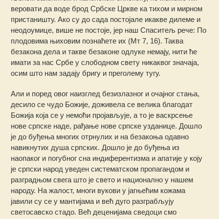
веровати да воде брод Србске Цркве ка тихом и мирном
пристаништу. Ако су до сада постојале икакве дилеме и
неодоумице, више не постоје, јер наш Спаситељ рече: По
плодовима њиховим познаћете их (Мт 7, 16). Таква
безакона дела и такве безаконе одлуке немају, нити ће
имати за нас Србе у слободном свету никаквог значаја,
осим што нам задају бригу и преголему тугу.
Али и поред овог наизглед безизлазног и очајног стања,
десило се чудо Божије, доживела се велика благодат
Божија која се у немоћи пројављује, а то је васкрсење
нове српске наде, рађање нове српске узданице. Дошло
је до буђења многих отрнулих и на безакоња одавно
навикнутих душа српских. Дошло је до буђења из
наопаког и погубног сна индиферентизма и апатије у коју
је српски народ уведен систематском пропагандом и
разградњом свега што је свето и национално у нашем
народу. На жалост, многи вукови у јагњећим кожама
јавили су се у мантијама и већ дуго разграбљују
светосавско стадо. Већ деценијама сведоци смо