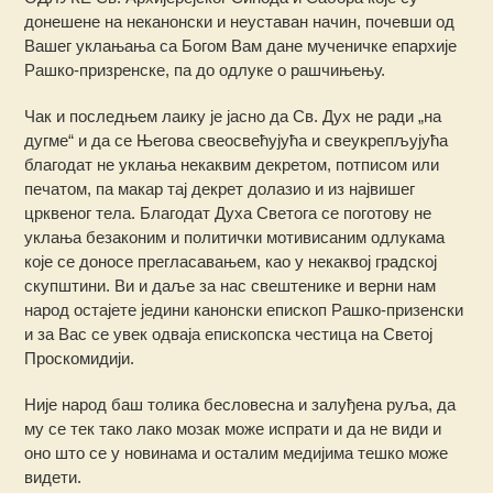
донешене на неканонски и неуставан начин, почевши од
Вашег уклањања са Богом Вам дане мученичке епархије
Рашко-призренске, па до одлуке о рашчињењу.
Чак и последњем лаику је јасно да Св. Дух не ради „на
дугме“ и да се Његова свеосвећујућа и свеукрепљујућа
благодат не уклања некаквим декретом, потписом или
печатом, па макар тај декрет долазио и из највишег
црквеног тела. Благодат Духа Светога се поготову не
уклања безаконим и политички мотивисаним одлукама
које се доносе прегласавањем, као у некаквој градској
скупштини. Ви и даље за нас свештенике и верни нам
народ остајете једини канонски епископ Рашко-призенски
и за Вас се увек одваја епископска честица на Светој
Проскомидији.
Није народ баш толика бесловесна и залуђена руља, да
му се тек тако лако мозак може испрати и да не види и
оно што се у новинама и осталим медијима тешко може
видети.