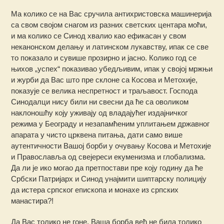
Ма колико се на Вас сручила антихристовска машинерија
са свом својом снагом из разних светских центара моћи,
и ма колико се Синод хвалио као ефикасан у свом
неканонском делању и латинском лукавству, ипак се све
то показало и сувише прозирно и јасно. Колико год се
њихов „успех“ показивао убедљивим, ипак у својој мржњи
и журби да Вас што пре склоне са Косова и Метохије,
показује се велика неспретност и траљавост. Господа
Синодалци нису били ни свесни да ће са оволиком
наклоношћу коју уживају од владајућег издајничког
режима у Београду и незапамћеним уплитањем државног
апарата у чисто црквена питања, дати само више
аутентичности Вашој борби у очувању Косова и Метохије
и Православља од свејереси екуменизма и глобализма.
Да ли је ико могао да претпостави пре коју годину да ће
Србски Патријарх и Синод унајмити шиптарску полицију
да истера српског епископа и монахе из српских
манастира?!
Да Вас толико не гоне, Ваша борба већ не била толико