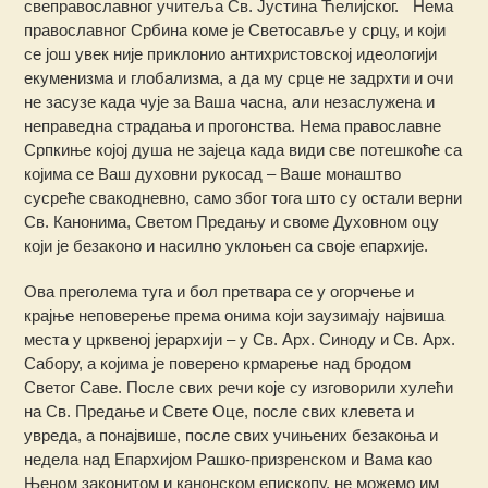
свеправославног учитеља Св. Јустина Ћелијског. Нема
православног Србина коме је Светосавље у срцу, и који
се још увек није приклонио антихристовској идеологији
екуменизма и глобализма, а да му срце не задрхти и очи
не засузе када чује за Ваша часна, али незаслужена и
неправедна страдања и прогонства. Нема православне
Српкиње којој душа не зајеца када види све потешкоће са
којима се Ваш духовни рукосад – Ваше монаштво
сусреће свакодневно, само због тога што су остали верни
Св. Канонима, Светом Предању и своме Духовном оцу
који је безаконо и насилно уклоњен са своје епархије.
Ова преголема туга и бол претвара се у огорчење и
крајње неповерење према онима који заузимају највиша
места у црквеној јерархији – у Св. Арх. Синоду и Св. Арх.
Сабору, а којима је поверено крмарење над бродом
Светог Саве. После свих речи које су изговорили хулећи
на Св. Предање и Свете Оце, после свих клевета и
увреда, а понајвише, после свих учињених безакоња и
недела над Епархијом Рашко-призренском и Вама као
Њеном законитом и канонском епископу, не можемо им