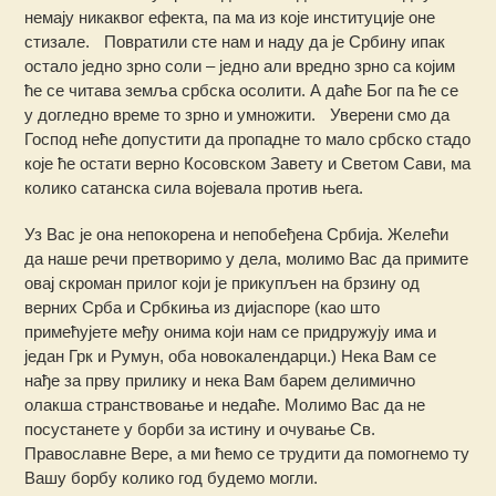
немају никаквог ефекта, па ма из које институције оне
стизале. Повратили сте нам и наду да је Србину ипак
остало једно зрно соли – једно али вредно зрно са којим
ће се читава земља србска осолити. А даће Бог па ће се
у догледно време то зрно и умножити. Уверени смо да
Господ неће допустити да пропадне то мало србско стадо
које ће остати верно Косовском Завету и Светом Сави, ма
колико сатанска сила војевала против њега.
Уз Вас је она непокорена и непобеђена Србија. Желећи
да наше речи претворимо у дела, молимо Вас да примите
овај скроман прилог који је прикупљен на брзину од
верних Срба и Србкиња из дијаспоре (као што
примећујете међу онима који нам се придружују има и
један Грк и Румун, оба новокалендарци.) Нека Вам се
нађе за прву прилику и нека Вам барем делимично
олакша странствовање и недаће. Молимо Вас да не
посустанете у борби за истину и очување Св.
Православне Вере, а ми ћемо се трудити да помогнемо ту
Вашу борбу колико год будемо могли.