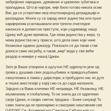
небројених народних, државних и црквених губитака и
пропадања. Што је најгоре, није било готово никога осим
Вас да се успротиви овој општенародној деградацији и
разградњи. Многи су се зарад неког јединства или пуког
каријеризма усаглашавали или трпели очигледне
канонске и догматске преступе, који уздрмавају нашу
Цркву већ дуже времена. Где нема јединства у вери, ту
нема јединства ни у пракси, што дела оних који чине
безакоње одавно доказују. Показало се да такав став
доноси само несрећу, а такав „мир“ води у све већи
раздор и немире у нашој Цркви.
Зато је Ваше отворено и одлучно НЕ одјекнуло јаче од
грома у душама свих родољубивих и правдољубивих
свештеника и лаика у дијаспори, и пробудило нас из дуге
и тешке анестезије у којој смо се до сада налазили.
Заједно са Вама кличемо НЕ неправди, НЕ безакоњу, НЕ
екуменизму и глобализму. То не значи да се одричемо
своје Цркве, и својих светих предака – Боже сачувај! То
само значи да не признајемо и сматрамо ништавним све
ОДЛУКЕ Св. Архијерејског Синода и Сабора које су