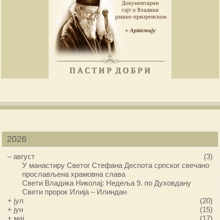
2026
–
август
(3)
У манастиру Светог Стефана Деспота српског свечано
прослављена храмовна слава
Свети Владика Николај: Недеља 9. по Духовдану
Свети пророк Илија – Илиндан
+
јул
(20)
+
јун
(15)
+
мај
(17)