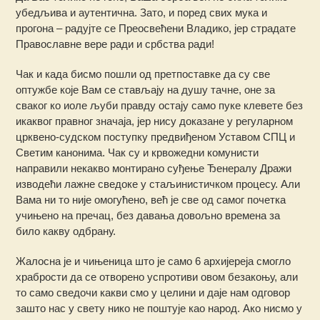
убедљива и аутентична. Зато, и поред свих мука и
прогона – радујте се Преосвећени Владико, јер страдате
Православне вере ради и србства ради!
Чак и када бисмо пошли од претпоставке да су све
оптужбе које Вам се стављају на душу тачне, оне за
сваког ко иоле љуби правду остају само пуке клевете без
икаквог правног значаја, јер нису доказане у регуларном
црквено-судском поступку предвиђеном Уставом СПЦ и
Светим канонима. Чак су и крвожедни комунисти
направили некакво монтирано суђење Ђенералу Дражи
изводећи лажне сведоке у стаљинистичком процесу. Али
Вама ни то није омогућено, већ је све од самог почетка
учињено на пречац, без давања довољно времена за
било какву одбрану.
Жалосна је и чињеница што је само 6 aрхијереја смогло
храбрости да се отворено успротиви овом безакоњу, али
то само сведочи какви смо у целини и даје нам одговор
зашто нас у свету нико не поштује као народ. Ако нисмо у