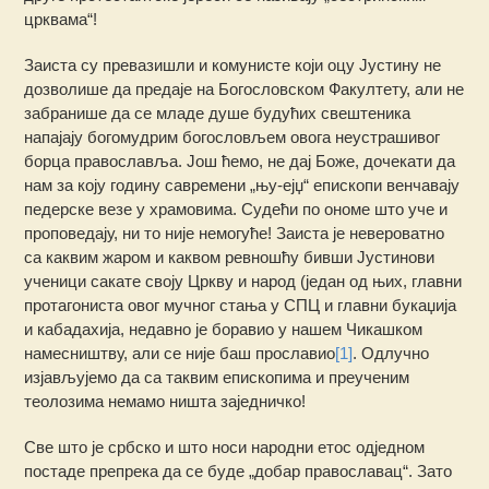
црквама“!
Заиста су превазишли и комунисте који оцу Јустину не
дозволише да предаје на Богословском Факултету, али не
забранише да се младе душе будућих свештеника
напајају богомудрим богословљем овога неустрашивог
борца православља. Још ћемо, не дај Боже, дочекати да
нам за коју годину савремени „њу-ејџ“ епископи венчавају
педерске везе у храмовима. Судећи по ономе што уче и
проповедају, ни то није немогуће! Заиста је невероватно
са каквим жаром и каквом ревношћу бивши Јустинови
ученици сакате своју Цркву и народ (jедан од њих, главни
протагониста овог мучног стања у СПЦ и главни букаџија
и кабадахија, недавно је боравио у нашем Чикашком
намесништву, али се није баш прославио
[1]
. Одлучно
изјављујемо да са таквим епископима и преученим
теолозима немамо ништа заједничко!
Све што је србско и што носи народни етос одједном
постаде препрека да се буде „добар православац“. Зато