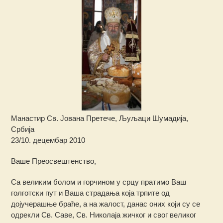
Манастир Св. Јована Претече, Љуљаци Шумадија,
Србија
23/10. децембар 2010
Ваше Преосвештенство,
Са великим болом и горчином у срцу пратимо Ваш
голготски пут и Ваша страдања која трпите од
дојучерашње браће, а на жалост, данас оних који су се
одрекли Св. Саве, Св. Николаја жичког и свог великог