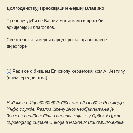
Долгоденствуј Преосвјашчењејшиј Владико!
Препоручујући се Вашим молитвама и просећи
архијерејски благослов,
Свештенство и верни народ српске православне
дијаспоре
————————————————————————–
[1]
Ради се о бившем Епископу херцеговачком А. Јевтићу
(прим. Уредништва).
Напомена: Идентитет потписника познат је Редакцији
Инфо службе. Разлог тренутног необјављивања је
прогон свештенства и верника који се у Српској Цркви
спроводи од стране Синода и њихових истомишљеника.