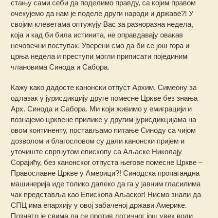
стању сами себи да поделимо правду, са којим правом
очекујемо да нам је поделе други народи и државе?! У
својим клеветама оптужују Вас за разноразна недела,
која и кад би била истинита, не оправдавају овакав
нечовечни поступак. Уверени смо да би се још гора и
црња недела и преступи могли приписати појединим
члановима Синода и Сабора.
Кажу како дадосте канонски отпуст Архим. Симеону за
одлазак у јурисдикцију друге помесне Цркве без знања
Арх. Синода и Сабора. Ми који живимо у емиграцији и
познајемо црквене прилике у другим јурисдикцијама на
овом континенту, постављамо питање Синоду са чијом
дозволом и благословом су дали канонски пријем и
уточиште свргнутом епископу са Аљаске Николају
Сорајићу, без канонског отпуста његове помесне Цркве –
Православне Цркве у Америци?! Синодска пропагандна
машинерија иде толико далеко да га у јавним гласилима
чак представља као Епископа Аљаског! Нисмо знали да
СПЦ има епархију у овој забаченој држави Америке.
Познато је свима да се против дотичног још увек води