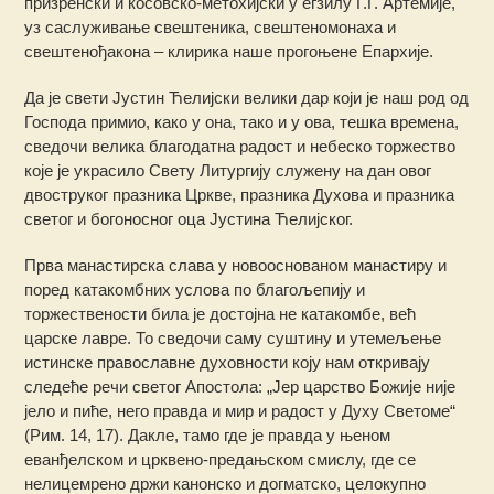
призренски и косовско-метохијски у егзилу Г.Г. Артемије,
уз саслуживање свештеника, свештеномонаха и
свештенођакона – клирика наше прогоњене Епархије.
Да је свети Јустин Ћелијски велики дар који је наш род од
Господа примио, како у она, тако и у ова, тешка времена,
сведочи велика благодатна радост и небеско торжество
које је украсило Свету Литургију служену на дан овог
двоструког празника Цркве, празника Духова и празника
светог и богоносног оца Јустина Ћелијског.
Прва манастирска слава у новооснованом манастиру и
поред катакомбних услова по благољепију и
торжествености била је достојна не катакомбе, већ
царске лавре. То сведочи саму суштину и утемељење
истинске православне духовности коју нам откривају
следеће речи светог Апостола: „Јер царство Божије није
јело и пиће, него правда и мир и радост у Духу Светоме“
(Рим. 14, 17). Дакле, тамо где је правда у њеном
еванђелском и црквено-предањском смислу, где се
нелицемрено држи канонско и догматско, целокупно