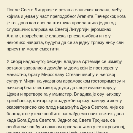
После Свете Литургије и резања славских колача, међу
којима и један у част преподобног Агапита Печерског, кога
је тог дана као свог заштитника прослављао један од
служашчих клирика на Светој Литургији, јеромонах
Агапит, приређена је славска трпеза љубави и то у
неколико наврата, будући да се за једну трпезу нису сви
присутни могли сместити.
У својој надахнутој беседи, владика Артемије се између
осталог захвалио и домаћину дома који је претворен у
манастир, брату Мирославу Стеванчевићу и његовој
супруги Мири, на указаном аврамовском гостопримству и
њиховој благочестивој одлуци да своје имање дарују
Цркви и претворе га у манастир. Владика је ову њихову
хришћанску, ктиторску и задужбинарску намеру и жељу
окарактерисао као плод надахнућа Духа Светога, чије се
благодатне утехе особито наслађујемо ових светих дана
када Бога Духа Светога, Једног од Свете Тројице, са
особитом чашћу и пажњом прослављамо у свтотројичној,