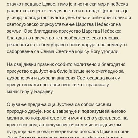
отачко предање Цркве, тамо је и истински мир и небеска
радост која и јесте сведочанство и потврда Цркве, која је
у својој благодатној пуноти увек била и биће христолико и
светодуховско оприсуствљење Царства Небеског на
земљи. Ово благодатно присуство Царства Небеског,
благодатно присуство те преображене, есхатолошке
реалности са собом управо носи и дарује горе поменуто
саборовање са Свима Светима који су Богу угодили.
На овај дивни прaзник особито молитвено и благодатно
присуство оца Јустина било је више него очигледно за
духовне очи и духовни вид свих Светосаваца који су
присуствовали прослави овог светог празника у
манастиру у Барајеву.
Очување предања оца Јустина са собом сасвим
природно дарује, носи, завређује и подразумева његово
молитвено покровитељство и молитвено укрепљење, на
христоносном, антиекуменистичком и исповедничком
путу, који нам је овај новојављени богослов Цркве и орган