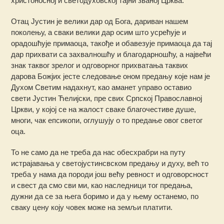
христоносној и светодуховској тајни званој Црква.
Отац Јустин је велики дар од Бога, дариван нашем
поколењу, а сваки велики дар осим што усрећује и
орадошћује примаоца, такође и обавезује примаоца да тај
дар прихвати са захвалношћу и благодарношћу, а највећи
знак таквог зрелог и одговорног прихватања таквих
дарова Божјих јесте следовање оном предању које нам је
Духом Светим надахнут, као аманет управо оставио
свети Јустин Ћелијски, пре свих Српској Православној
Цркви, у којој се на жалост сваке благочестиве душе,
многи, чак епсикопи, оглушују о то предање овог светог
оца.
То не само да не треба да нас обесхрабри на путу
истрајавања у светојустинсвском предању и духу, већ то
треба у нама да породи још већу ревност и одговорсност
и свест да смо сви ми, као наследници тог предања,
дужни да се за њега боримо и да у њему останемо, по
сваку цену коју човек може на земљи платити.