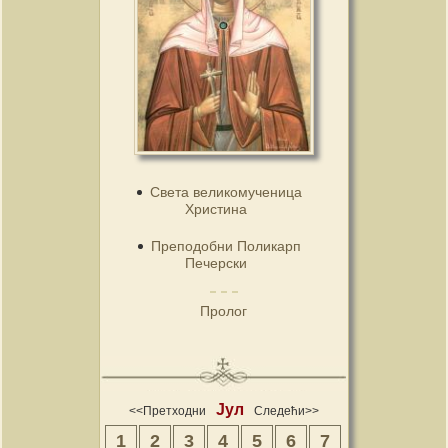
Света великомученица
Христина
Преподобни Поликарп
Печерски
Пролог
Јул
<<Претходни
Следећи>>
1
2
3
4
5
6
7