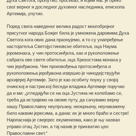
Духа Светога, пропутио, просекао, и којим нас је преко
свог верног и доследног духовног наследника, епископа
Артемија, упутио.
Поред свега наведеног велика радост многобројног
присутног народа Божјег била је умножена даровима Духа
Светога кога ових дана празнујемо, а то су унапређење
настојатеља Светојустиновске обитељи, оца Наума
јеромонаха, у чин протосинђела, као и рукоположење
сабрата ове свете обитељи, оца Хризостома монаха у
чин јерођакона. Чин произвођења протосинђела и
рукоположења јерођакона извршио је чинодејствујући
архијереј Артемије. Зато је као особиту поуку у својој
очинској и пастриској беседи владика Артемије поручио
да и ми: „угледајући се на оца Јустина не колебамо се,
треба да истрајемо на овоме путу, да сачувамо верну
нашу Православну неупрљану, неокрњену, неунакажену
било каквим јересима, а данас их је много браћо и сестре!
Најопаснија је свејерес екуменизма, како је њу назвао
управо отац Јустин, а тај назив је прихватио цео
Православни свет.“