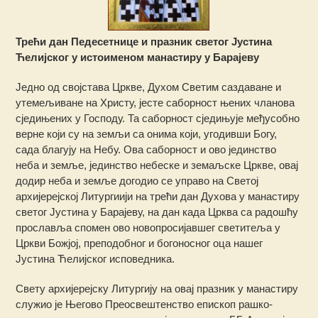
Трећи дан Педесетнице и празник светог Јустина
Ћелијског у истоименом манастиру у Барајеву
Једно од својстава Цркве, Духом Светим саздаване и
утемељиване на Христу, јесте саборност њених чланова
сједињених у Господу. Та саборност сједињује међусобно
верне који су на земљи са онима који, угодивши Богу,
сада благују на Небу. Ова саборност и ово јединство
неба и земље, јединство небеске и земаљске Цркве, овај
додир неба и земље догодио се управо на Светој
архијерејској Литургиији на трећи дан Духова у манастиру
светог Јустина у Барајеву, на дан када Црква са радошћу
прославља спомен ово новопросијавшег светитеља у
Цркви Божјој, преподобног и богоносног оца нашег
Јустина Ћелијског исповедника.
Свету архијерејску Литургију на овај празник у манастиру
служио је Његово Преосвештенство епископ рашко-