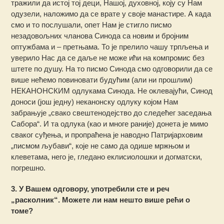
тражили да истој тој деци, Нашој, духовној, коју су Нам
одузели, наложимо да се врате у своје манастире. А када
смо и то послушали, опет Нам је стигло писмо
незадовољних чланова Синода са новим и бројним
оптужбама и – претњама. То је прелило чашу трпљења и
уверило Нас да се даље не може ићи на компромис без
штете по душу. На то писмо Синода смо одговорили да се
више нећемо повиновати будућим (али ни прошлим)
НЕКАНОНСКИМ одлукама Синода. Не оклевајући, Синод
доноси (још једну) неканонску одлуку којом Нам
забрањује „свако свештенодејство до следећег заседања
Сабора“. И та одлука (као и многе раније) донета је мимо
сваког суђења, и пропраћена је наводно Патријарховим
„писмом љубави“, које не само да одише мржњом и
клеветама, него је, гледано еклисиолошки и догматски,
погрешно.
3. У Вашем одговору, употребили сте и реч
„расколник“. Можете ли нам нешто више рећи о
томе?