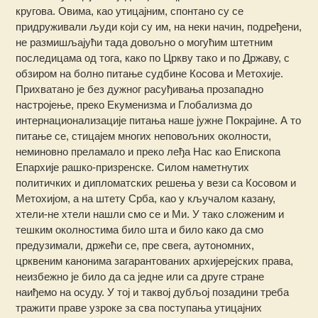
кругова. Овима, као утицајним, спонтано су се
придруживали људи који су им, на неки начин, подређени,
не размишљајући тада довољно о могућим штетним
последицама од тога, како по Цркву тако и по Државу, с
обзиром на болно питање судбине Косова и Метохије.
Прихватано је без дужног расуђивања прозападно
настројење, преко Екуменизма и Глобализма до
интернационализације питања наше јужне Покрајине. А то
питање се, стицајем многих неповољних околности,
неминовно преламало и преко леђа Нас као Епископа
Епархије рашко-призренске. Силом наметнутих
политичких и дипломатских решења у вези са Косовом и
Метохијом, а на штету Срба, као у кључалом казану,
хтели-не хтели нашли смо се и Ми. У тако сложеним и
тешким околностима било шта и било како да смо
предузимали, држећи се, пре свега, аутономних,
црквеним канонима загарантованих архијерејских права,
неизбежно је било да са једне или са друге стране
наиђемо на осуду. У тој и таквој дубљој позадини треба
тражити праве узроке за сва поступања утицајних