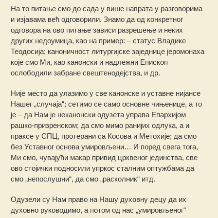
На то питање смо до сада у више наврата у разговорима
и изјавама већ одговорили. Знамо да од конкретног
одговора на ово питање зависи разрешење и неких
других недоумица, као на пример: – статус Владике
Теодосија; каноничност литургијске заједнице јеромонаха
које смо Ми, као канонски и надлежни Епископ
ослободили забране свештенодејства, и др.
Није место да улазимо у све канонске и уставне нијансе
Нашег „случаја“; сетимо се само основне чињенице, а то
је – да Нам је неканонски одузета управа Епархијом
рашко-призренском; да смо мимо ранијих одлука, а и
праксе у СПЦ, протерани са Косова и Метохије; да смо
без Уставног основа умировљени… И поред свега тога,
Ми смо, чувајући макар привид црквеног јединства, све
ово стојички подносили упркос сталним оптужбама да
смо „непослушни“, да смо „расколник“ итд.
Одузели су Нам право на Нашу духовну децу да их
духовно руководимо, а потом од нас „умировљеног“