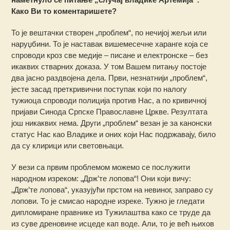
Како Ви то коментаришете?
То је вештачки створен „проблем“, по нечијој жељи или
наруџбини. То је наставак вишемесечне харанге која се
спроводи кроз све медије – писане и електронске – без
икаквих стварних доказа. У том Вашем питању постоје
два јасно раздвојена дела. Први, незнатнији „проблем“,
јесте засад преткривични поступак који по налогу
тужиоца спроводи полиција против Нас, а по кривичној
пријави Синода Српске Православне Цркве. Резултата
још никаквих нема. Други „проблем“ везан је за канонски
статус Нас као Владике и оних који Нас подржавају, било
да су клирици или световњаци.
У вези са првим проблемом можемо се послужити
народном изреком: „Држ’те лопова“! Они који вичу:
„Држ’те лопова“, указујући прстом на невиног, заправо су
лопови. То је смисао народне изреке. Тужно је гледати
дипломиране правнике из Tужилаштва како се труде да
из суве дреновине исцеде кап воде. Али, то је већ њихов