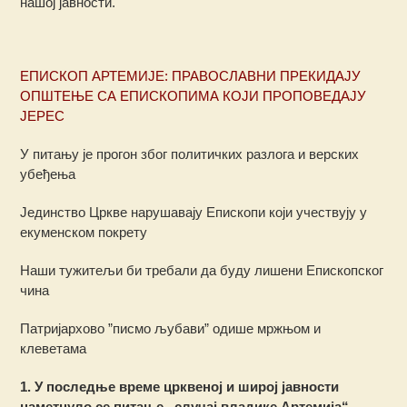
нашој јавности.
ЕПИСКОП АРТЕМИЈЕ: ПРАВОСЛАВНИ ПРЕКИДАЈУ
ОПШТЕЊЕ СА ЕПИСКОПИМА КОЈИ ПРОПОВЕДАЈУ
ЈЕРЕС
У питању је прогон због политичких разлога и верских
убеђења
Јединство Цркве нарушавају Епископи који учествују у
екуменском покрету
Наши тужитељи би требали да буду лишени Епископског
чина
Патријархово ”писмо љубави” одише мржњом и
клеветама
1. У последње време црквеној и широј јавности
наметнуло се питање „случај владике Артемија“.