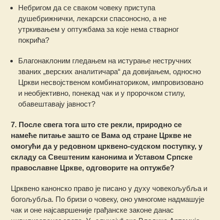
Небригом да се сваком човеку приступа
душебрижнички, лекарски спасоносно, а не
утркивањем у оптужбама за које нема стварног
покрића?
Благонаклоним гледањем на истурање нестручних
званих „верских аналитичара“ да довијањем, односно
Цркви несвојственом комбинаториком, импровизовано
и необјективно, понекад чак и у пророчком стилу,
обавештавају јавност?
7. После свега тога што сте рекли, природно се
намеће питање зашто се Вама од стране Цркве не
омогући да у редовном црквено-судском поступку, у
складу са Свештеним канонима и Уставом Српске
православне Цркве, одговорите на оптужбе?
Црквено канонско право је писано у духу човекољубља и
богољубља. По бризи о човеку, оно умногоме надмашује
чак и оне најсавршеније грађанске законе данас