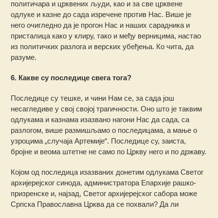
политичара и црквених људи, као и за све црквене
одлуке и казне до сада изречене против Нас. Више је
него очигледно да је прогон Нас и наших сарадника и
присталица како у клиру, тако и међу верницима, настао
из политичких разлога и верских убеђења. Ко чита, да
разуме.
6. Какве су последице свега тога?
Последице су тешке, и чини Нам се, за сада још
несагледиве у свој својој трагичности. Оно што је таквим
одлукама и казнама изазвано нагони Нас да сада, са
разлогом, више размишљамо о последицама, а мање о
узроцима „случаја Артемије“. Последице су, заиста,
бројне и веома штетне не само по Цркву него и по државу.
Којом од последица изазваних донетим одлукама Светог
архијерејског синода, администратора Епархије рашко-
призренске и, најзад, Светог архијерејског сабора може
Српска Православна Црква да се похвали? Да ли