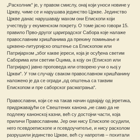
„Расколник“ је, у правом смислу, онај који уноси новине у
Цркву, чиме се и нарушава јединство Цркве. Јединство
Цркве данас нарушавају махом они Eпископи који
учествују у екуменском покрету. О томе јасно говори 15.
правило Прво-другог цариградског Сабора које налаже
православним хришћанима да прекину помињање и
црквено-литургијско општење са Eпископом или
Патријархом „због какве јереси, која је осуђена светим
Саборима или светим Оцима, а коју он (Eпископ или
Патријарх) јавно проповеда или отворено учи о њој у
Цркви“. У том случају сваком православном хришћанину
наложено је да се огради „од општења са таквим
Eпископом и пре саборског расматрања“.
Православни, који се на такав начин одвајају од јеретика,
придржавајући се Свештених канона „не само да не
подлежу канонској казни, већ су достојни части, која
приличи Православним. Јер они нису Eпископе осудили,
него псевдоепископе и псевдоучитеље, и нису расколом
разрушили јединство Цркве, већ су напротив – похитали