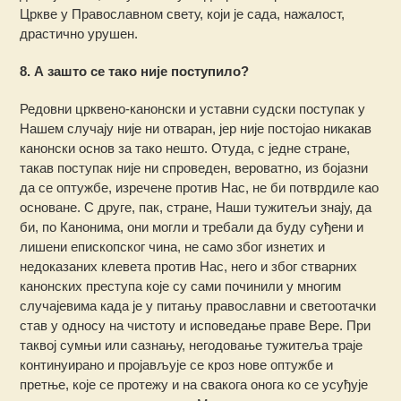
Цркве у Православном свету, који је сада, нажалост,
драстично урушен.
8. А зашто се тако није поступило?
Редовни црквено-канонски и уставни судски поступак у
Нашем случају није ни отваран, јер није постојао никакав
канонски основ за тако нешто. Отуда, с једне стране,
такав поступак није ни спроведен, вероватно, из бојазни
да се оптужбе, изречене против Нас, не би потврдиле као
основане. С друге, пак, стране, Наши тужитељи знају, да
би, по Канонима, они могли и требали да буду суђени и
лишени епископског чина, не само због изнетих и
недоказаних клевета против Нас, него и због стварних
канонских преступа које су сами починили у многим
случајевима када је у питању православни и светоотачки
став у односу на чистоту и исповедање праве Вере. При
таквој сумњи или сазнању, негодовање тужитеља траје
континуирано и пројављује се кроз нове оптужбе и
претње, које се протежу и на свакога онога ко се усуђује