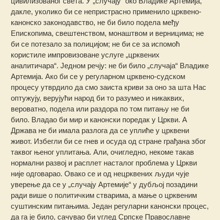
цивилизованог света. У „случају“ око Владике Артемија,
дакле, уколико би се непристрасно применило црквено-
канонско законодавство, не би било подела међу
Eпископима, свештенством, монаштвом и верницима; не
би се потезало за полицијом; не би се за испомоћ
користиле импровизоване услуге „црквених
аналитичара“. Једном речју: не би било „случаја“ Владике
Артемија. Ако би се у регуларном црквено-судском
процесу утврдило да смо заиста криви за оно за штa Нас
оптужују, верујући народ би то разумео и никаквих,
вероватно, подела или раздора по том питању не би
било. Владао би мир и канонски поредак у Цркви. А
Држава не би имала разлога да се уплиће у црквени
живот. Избегли би се гнев и осуда од стране грађана због
таквог њеног уплитања. Али, очигледно, некоме такав
нормални развој и расплет насталог проблема у Цркви
није одговарао. Овако се и од нецрквених људи чује
уверење да се у „случају Артемије“ у дубљој позадини
ради више о политичким стварима, а мање о црквеним
суштинским питањима. Један регуларни канонски процес,
да га је било, сачувао би углед Српске Православне