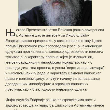
Њ
егово Преосвештенство Епископ рашко-призренски
г. Артемије дао је интервју за Инфо службу
Епархије рашко-призренске, у коме говори о ставу Цркве
према Епископима који проповедају јерес, о неканонским
одлукама против њега, о канонској одговорности његових
тужитеља, о карактеру прогона којем је изложен он,
његови сарадници и многобројно монаштво, као и о
последицама тога прогона, о улози ”верских аналитичара”
и њиховом начину рада, о карактеру црквеног канонског
права и његовом циљу, о путу и начину за исправљање
досадашњих многобројних и огромних канонских
преступа, као и о валидности најновијих одлука.
Инфо служба Епархије рашко-призренске има част и
задовољство да интервју са Епископом Артемијем изнесе