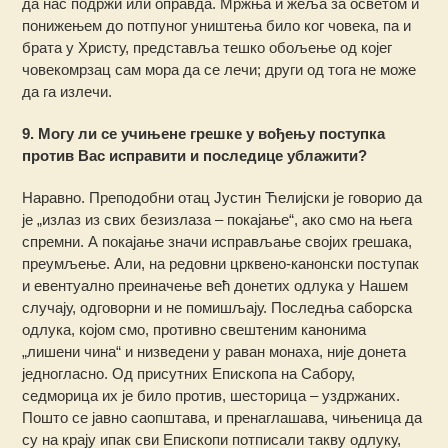
да нас подржи или оправда. Мржња и жеља за осветом и
понижењем до потпуног уништења било ког човека, па и
брата у Христу, представља тешко обољење од којег
човекомрзац сам мора да се лечи; други од тога не може
да га излечи.
9. Могу ли се учињене грешке у вођењу поступка
против Вас исправити и последице ублажити?
Наравно. Преподобни отац Јустин Ћелијски је говорио да
је „излаз из свих безизлаза – покајање“, ако смо на њега
спремни. А покајање значи исправљање својих грешака,
преумљење. Али, на редовни црквено-канонски поступак
и евентуално преиначење већ донетих одлука у Нашем
случају, одговорни и не помишљају. Последња саборска
одлука, којом смо, противно свештеним канонима
„лишени чина“ и низведени у раван монаха, није донета
једногласно. Од присутних Eпископа на Сабору,
седморица их је било против, шесторица – уздржаних.
Пошто се јавно саопштава, и пренаглашава, чињеница да
су на крају ипак сви Eпископи потписали такву одлуку,