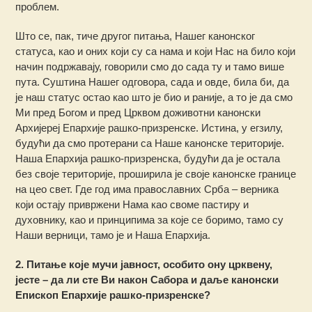
проблем.
Што се, пак, тиче другог питања, Нашег канонског
статуса, као и оних који су са нама и који Нас на било који
начин подржавају, говорили смо до сада ту и тамо више
пута. Суштина Нашег одговора, сада и овде, била би, да
је наш статус остао као што је био и раније, а то је да смо
Ми пред Богом и пред Црквом доживотни канонски
Архијереј Епархије рашко-призренске. Истина, у егзилу,
будући да смо протерани са Наше канонске територије.
Наша Епархија рашко-призренска, будући да је остала
без своје територије, проширила је своје канонске границе
на цео свет. Где год има православних Срба – верника
који остају привржени Нама као своме пастиру и
духовнику, као и принципима за које се боримо, тамо су
Наши верници, тамо је и Наша Епархија.
2. Питање које мучи јавност, особито ону црквену,
јесте – да ли сте Ви након Сабора и даље канонски
Епископ Епархије рашко-призренске?