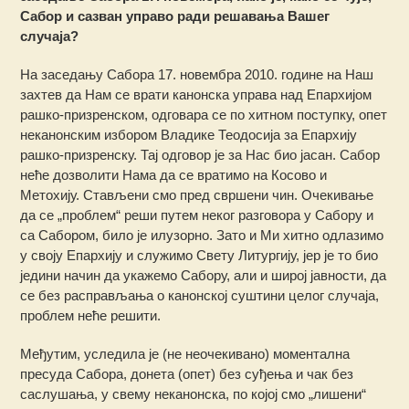
Сабор и сазван управо ради решавања Вашег
случаја?
На заседању Сабора 17. новембра 2010. године на Наш
захтев да Нам се врати канонска управа над Епархијом
рашко-призренском, одговара се по хитном поступку, опет
неканонским избором Владике Теодосија за Епархију
рашко-призренску. Тај одговор је за Нас био јасан. Сабор
неће дозволити Нама да се вратимо на Косово и
Метохију. Стављени смо пред свршени чин. Очекивање
да се „проблем“ реши путем неког разговора у Сабору и
са Сабором, било је илузорно. Зато и Ми хитно одлазимо
у своју Епархију и служимо Свету Литургију, јер је то био
једини начин да укажемо Сабору, али и широј јавности, да
се без расправљања о канонској суштини целог случаја,
проблем неће решити.
Међутим, уследила је (не неочекивано) моментална
пресуда Сабора, донета (опет) без суђења и чак без
саслушања, у свему неканонска, по којој смо „лишени“