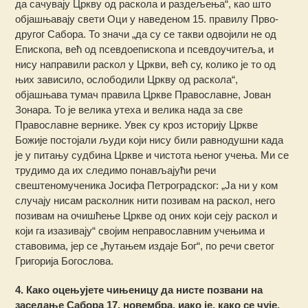
да сачувају Цркву од раскола и раздељења“, као што
објашњавају свети Оци у наведеном 15. правилу Прво-
другог Сабора. То значи „да су се такви одвојили не од
Eпископа, већ од псевдоепископа и псевдоучитеља, и
нису направили раскол у Цркви, већ су, колико је то од
њих зависило, ослободили Цркву од раскола“,
објашњава тумач правила Цркве Православне, Јован
Зонара. То је велика утеха и велика нада за све
Православне вернике. Увек су кроз историју Цркве
Божије постојали људи који нису били равнодушни када
је у питању судбина Цркве и чистота њеног учења. Ми се
трудимо да их следимо понављајући речи
свештеномученика Јосифа Петроградског: „Ја ни у ком
случају нисам расколник нити позивам на раскол, него
позивам на очишћење Цркве од оних који сеју раскол и
који га изазивају“ својим неправославним учењима и
ставовима, јер се „ћутањем издаје Бог“, по речи светог
Григорија Богослова.
4. Како оцењујете чињеницу да нисте позвани на
заседање Сабора 17. новембра, иако је, како се чује,