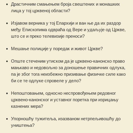
Драстичним смањењем броја свештених и монашких
лица у тој црквеној области?
Изјавом верника у тој Епархији и ван ње да их раздор
међу Епископима одвраћа од Вере и удаљује од Цркве,
што се и преко телевизије преноси?
Мешање полиције у поредак и живот Цркве?
Опште стеченим утиском да је црквено-канонско право
мањкаво и недовољно за доношење правичних одлука,
па је због тога неизбежно призивање физичке силе како
би се те одлуке спровеле у дело?
Непоштовањем, односно неспровођењем редовног
црквено-канонског и уставног поретка при изрицању
казнених мера?
Упорношћу тужитеља, изазваном нетрпељивошћу до
уништења?