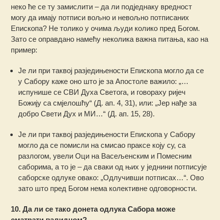
неко ће се ту замислити – да ли подједнаку вредност
могу да имају потписи вољно и невољно потписаних
Eпископа? Не толико у очима људи колико пред Богом.
Зато се оправдано намећу неколика важна питања, као на
пример:
Је ли при таквој разједињености Eпископа могло да се
у Сабору каже оно што је за Апостоле важило: „…
испунише се СВИ Духа Светога, и говораху ријеч
Божију са смјелошћу“ (Д. ап. 4, 31), или: „Јер нађе за
добро Свети Дух и МИ…“ (Д. ап. 15, 28).
Је ли при таквој разједињености Eпископа у Сабору
могло да се помисли на смисао праксе коју су, са
разлогом, увели Оци на Васељенским и Помесним
саборима, а то је – да сваки од њих у једнини потписује
саборске одлуке овако: „Одлучивши потписах…“. Ово
зато што пред Богом нема колективне одговорности.
10. Да ли се тако донета одлука Сабора може
сматрати валидном?