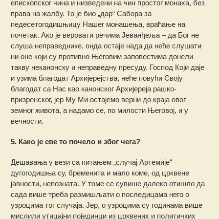
епископског чина и низведени на чин простог монаха, без
права на жалбу. То је био „дар“ Сабора за
педесетогодишњицу Нашег монашења, враћање на
почетак. Ако је веровати речима Јеванђеља – да Бог не
слуша неправеднике, онда остаје нада да неће слушати
ни оне који су противно Његовим заповестима донели
такву неканонску и неправедну пресуду. Господ Који даје
и узима благодат Архијерејства, неће повући Своју
благодат са Нас као канонског Архијереја рашко-
призренског, јер Му Ми остајемо верни до краја овог
земног живота, а надамо се, по милости Његовој, и у
вечности.
5. Како је све то почело и због чега?
Дешавања у вези са питањем „случај Артемије“
дугогодишња су, бременита и мало коме, од црквене
јавности, непозната. У томе се сувише далеко отишло да
сада више треба размишљати о последицама него о
узроцима тог случаја. Јер, о узроцима су годинама више
мислили утицајни појединци из црквених и политичких