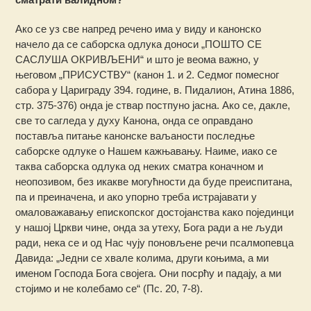
Ако се уз све напред речено има у виду и канонско
начело да се саборска одлука доноси „ПОШТО СЕ
САСЛУША ОКРИВЉЕНИ“ и што је веома важно, у
његовом „ПРИСУСТВУ“ (канон 1. и 2. Седмог помесног
сабора у Цариграду 394. године, в. Пидалион, Атина 1886,
стр. 375-376) онда је ствар постпуно јасна. Ако се, дакле,
све то сагледа у духу Канона, онда се оправдано
поставља питање канонске ваљаности последње
саборске одлуке о Нашем кажњавању. Наиме, иако се
таква саборска одлука од неких сматра коначном и
неопозивом, без икакве могућности да буде преиспитана,
па и преиначена, и ако упорно треба истрајавати у
омаловажавању епископског достојанства како појединци
у нашој Цркви чине, онда за утеху, Бога ради а не људи
ради, нека се и од Нас чују поновљене речи псалмопевца
Давида: „Једни се хвале колима, други коњима, а ми
именом Господа Бога својега. Они посрћу и падају, а ми
стојимо и не колебамо се“ (Пс. 20, 7-8).