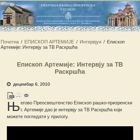
Почетна
/
ЕПИСКОП АРТЕМИЈЕ
/
Интервјуи
/
Епископ
Артемије: Интервју за ТВ Раскршћа
Епископ Артемије: Интервју за ТВ
Раскршћа
децембар 6, 2010
Њ
егово Преосвештенство Епископ рашко-призренски
г. Артемије дао је интервју за ТВ Раскршћа који
можете погледати у прилогу.