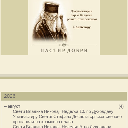
2026
–
август
(4)
Свети Владика Николај: Недеља 10. по Духовдану
У манастиру Светог Стефана Деспота српског свечано
прослављена храмовна слава
Свети Владика Николај: Недеља 9. по Духовдану