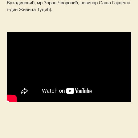
Вукадиновић, мр Зоран Чворовић, новинар Саша Гајшек и
г-дин Живица Туцић).