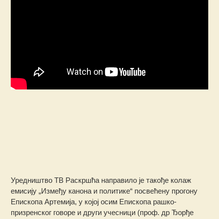
Уредништво ТВ Раскршћа направило је такође колаж
емисију „Између канона и политике“ посвећену прогону
Епископa Артемијa, у којој осим Епископа рашко-
призренског говоре и други учесници (проф. др Ђорђе