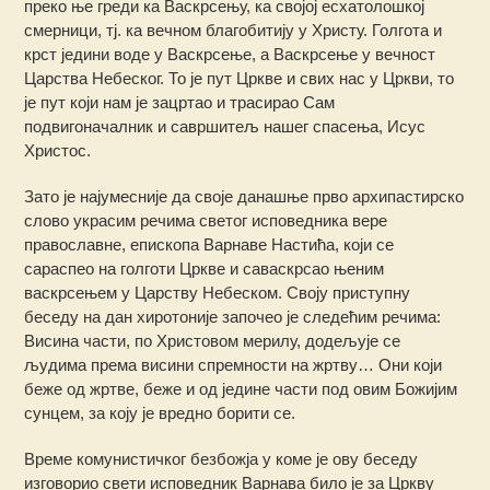
преко ње греди ка Васкрсењу, ка својој есхатолошкој
смерници, тј. ка вечном благобитију у Христу. Голгота и
крст једини воде у Васкрсење, а Васкрсење у вечност
Царства Небеског. То је пут Цркве и свих нас у Цркви, то
је пут који нам је зацртао и трасирао Сам
подвигоначалник и савршитељ нашег спасења, Исус
Христос.
Зато је најумесније да своје данашње прво архипастирско
слово украсим речима светог исповедника вере
православне, епископа Варнаве Настића, који се
сараспео на голготи Цркве и саваскрсао њеним
васкрсењем у Царству Небеском. Своју приступну
беседу на дан хиротоније започео је следећим речима:
Висина части, по Христовом мерилу, додељује се
људима према висини спремности на жртву… Они који
беже од жртве, беже и од једине части под овим Божијим
сунцем, за коју је вредно борити се.
Време комунистичког безбожја у коме је ову беседу
изговорио свети исповедник Варнава било је за Цркву