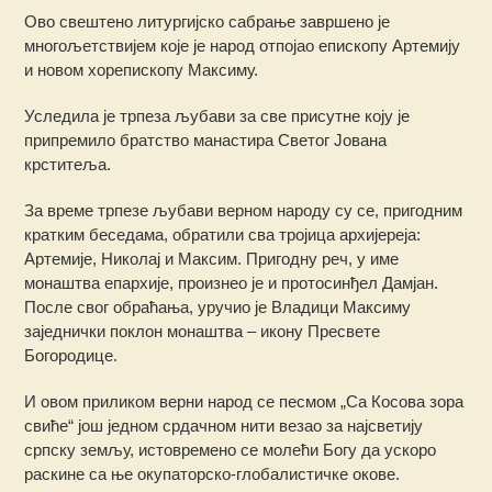
Ово свештено литургијско сабрање завршено је
многољетствијем које је народ отпојао епископу Артемију
и новом хорепископу Максиму.
Уследила је трпеза љубави за све присутне коју је
припремило братство манастира Светог Јована
крститеља.
За време трпезе љубави верном народу су се, пригодним
кратким беседама, обратили сва тројица архијереја:
Артемије, Николај и Максим. Пригодну реч, у име
монаштва епархије, произнео је и протосинђел Дамјан.
После свог обраћања, уручио је Владици Максиму
заједнички поклон монаштва – икону Пресвете
Богородице.
И овом приликом верни народ се песмом „Са Косова зора
свиће“ још једном срдачном нити везао за најсветију
српску земљу, истовремено се молећи Богу да ускоро
раскине са ње окупаторско-глобалистичке окове.