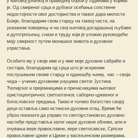
у његовој јуначкој и праведној борби у годинама у којима
је. Од смиреног срца и дубоког осећања сопствене
недостојности овог достојанства и таквог дара милости
Божје, благодарим свом старцу на таквој части, на
указаном поверењу и на свој његовој досадашњој љубави
и дуготрпљењу, снази и труду који је уложио руководећи
моју смерност путем монашког живота и духовног
узрастања.
Особито му у своје име и у име моје духовне сабраће и
сестара, благодарим од срца што је искреним
послушањем своме старцу и оданошћу њему, нас – своја
чеда – учинио духовним унуцима светог Јустина
Ћелијског и прејемницима и причасницима његовог
христоцентричног, светоотачког, саборно-црквеног и
богословског предања. Такво и толико богатство својој
деци оставља само истински духовни отац. Време ће
убрзо показати да управо то светојустиновско духовно
наслеђе представља залог наше духовне обнове, али и
очувања вере православне, вере светосавске, Српске
православне цркве и Цркве у васељенским размерама.