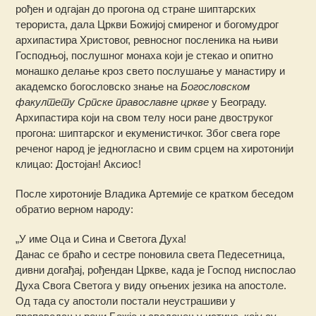
рођен и одгајан до прогона од стране шиптарских
терориста, дала Цркви Божијој смиреног и богомудрог
архипастира Христовог, ревносног посленика на њиви
Господњој, послушног монаха који је стекао и опитно
монашко делање кроз свето послушање у манастиру и
академско богословско знање на
Богословском
факултету Српске православне цркве
у Београду.
Архипастира који на свом телу носи ране двоструког
прогона: шиптарског и екуменистичког. Због свега горе
реченог народ је једногласно и свим срцем на хиротонији
клицао: Достојан! Аксиос!
После хиротоније Владика Артемије се кратком беседом
обратио верном народу:
„У име Оца и Сина и Светога Духа!
Данас се браћо и сестре поновила света Педесетница,
дивни догађај, рођендан Цркве, када је Господ ниспослао
Духа Свога Светога у виду огњених језика на апостоле.
Од тада су апостоли постали неустрашиви у