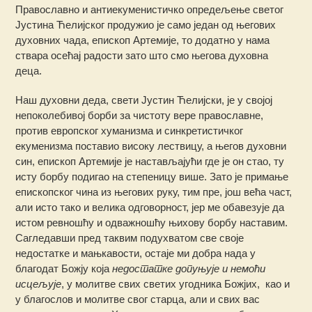
Православно и антиекуменистичко опредељење светог
Јустина Ћелијског продужио је само један од његових
духовних чада, епископ Артемије, то додатно у нама
ствара осећај радости зато што смо његова духовна
деца.
Наш духовни деда, свети Јустин Ћелијски, је у својој
непоколебивој борби за чистоту вере православне,
против европског хуманизма и синкретистичког
екуменизма поставио високу лествицу, а његов духовни
син, епископ Артемије је настављајући где је он стао, ту
исту борбу подигао на степеницу више. Зато је примање
епископског чина из његових руку, тим пре, још већа част,
али исто тако и велика одговорност, јер ме обавезује да
истом ревношћу и одважношћу њихову борбу наставим.
Сагледавши пред таквим подухватом све своје
недостатке и мањкавости, остаје ми добра нада у
благодат Божју која
недостатке допуњује и немоћи
исцељује
, у молитве свих светих угодника Божјих, као и
у благослов и молитве свог старца, али и свих вас