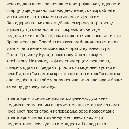
исповедања вере православне и истрајавања у оданости
старцу (које је равно исповедању вере), својој сабраћи
монасима и сестрама монахињама и уједно им
благодарим на њиховој љубави, смирењу и трпљењу
којима су до сада носили и покривали све моје
недостатке и слабости, онако како то чине само истинска
браћа и сестре. Посебно изражавам благодарност свом
малом, али великом монашком братству манастира
Свете Тројице у Кули, јеромонаху Хризостому и
јерођакону Никодиму, који су свим срцем, ревносно,
смерно, одано и предано трпели сво моје неискуство и
немоћи, носећи самном крст прогонства и трпећи самном
све недаће и тескобе у делу оснивања манастира и бриге
за нашу духовну паству.
Благодарим и свим својим парохијанима, духовним
чедима и свим нашим епархиотима што стоички са нама
носе крст прогонства и исповедања вере православне.
Благодарим им на трпљењу и ношењу свих моји
недостатака, неискуства и младости. Господ нека