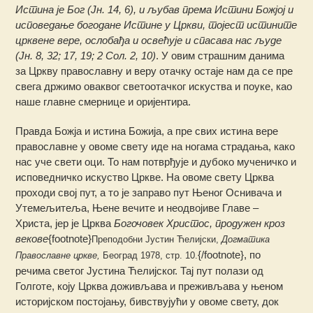
Истина је Бог (Јн. 14, 6), и љубав према Истини Божјој и
исповедање богодане Истине у Цркви, тојест истините
црквене вере, ослобађа и освећује и спасава нас људе
(Јн. 8, 32; 17, 19; 2 Сол. 2, 10)
. У овим страшним данима
за Цркву православну и веру отачку остаје нам да се пре
свега држимо оваквог светоотачког искуства и поуке, као
наше главне смернице и оријентира.
Правда Божја и истина Божија, а пре свих истина вере
православне у овоме свету иде на ногама страдања, како
нас уче свети оци. То нам потврђује и дубоко мученичко и
исповедничко искуство Цркве. На овоме свету Црква
проходи свој пут, а то је заправо пут Њеног Оснивача и
Утемељитеља, Њене вечите и неодвојиве Главе –
Христа, јер је Црква
Богочовек Христос, продужен кроз
векове
{footnote}
Преподобни Јустин Ћелијски,
Догматика
{/footnote}, по
Православне цркве,
Београд 1978, стр. 10.
речима светог Јустина Ћелијског. Тај пут полази од
Голготе, коју Црква доживљава и преживљава у њеном
историјском постојању, бивствујући у овоме свету, док