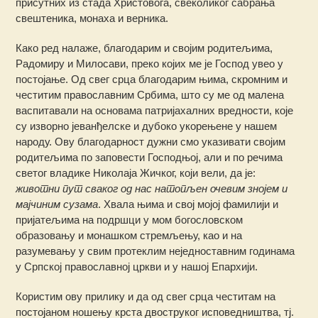
присутних из стада Христовога, свеколиког сабрања
свештеника, монаха и верника.
Како ред налаже, благодарим и својим родитељима,
Радомиру и Милосави, преко којих ме је Господ увео у
постојање. Од свег срца благодарим њима, скромним и
честитим православним Србима, што су ме од малена
васпитавали на основама патријахалних вредности, које
су изворно јеванђелске и дубоко укорењене у нашем
народу. Ову благодарност дужни смо указивати својим
родитељима по заповести Господњој, али и по речима
светог владике Николаја Жичког, који вели, да је:
животни пут сваког од нас натопљен очевим знојем и
мајчиним сузама
. Хвала њима и свој мојој фамилији и
пријатељима на подршци у мом богословском
образовању и монашком стремљењу, као и на
разумевању у свим протеклим неједноставним годинама
у Српској православној цркви и у нашој Епархији.
Користим ову прилику и да од свег срца честитам на
постојаном ношењу крста двоструког исповедништва, тј.