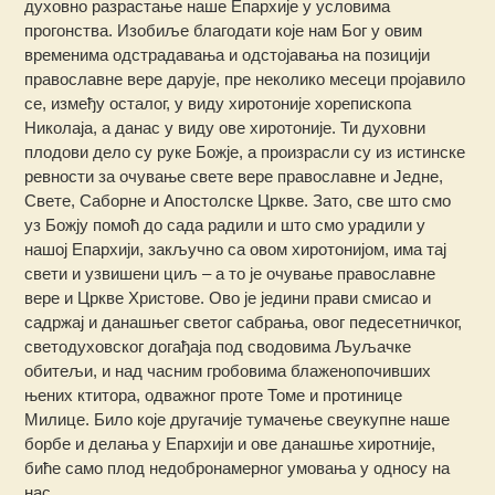
духовно разрастање наше Епархије у условима
прогонства. Изобиље благодати које нам Бог у овим
временима одстрадавања и одстојавања на позицији
православне вере дарује, пре неколико месеци пројавило
се, између осталог, у виду хиротоније хорепископа
Николаја, а данас у виду ове хиротоније. Ти духовни
плодови дело су руке Божје, а произрасли су из истинске
ревности за очување свете вере православне и Једне,
Свете, Саборне и Апостолске Цркве. Зато, све што смо
уз Божју помоћ до сада радили и што смо урадили у
нашој Епархији, закључно са овом хиротонијом, има тај
свети и узвишени циљ – а то је очување православне
вере и Цркве Христове. Ово је једини прави смисао и
садржај и данашњег светог сабрања, овог педесетничког,
светодуховског догађаја под сводовима Љуљачке
обитељи, и над часним гробовима блаженопочивших
њених ктитора, одважног проте Томе и протинице
Милице. Било које другачије тумачење свеукупне наше
борбе и делања у Епархији и ове данашње хиротније,
биће само плод недобронамерног умовања у односу на
нас.