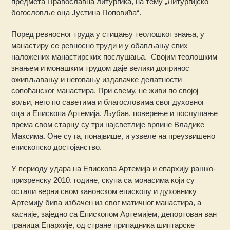
предмета Православна литургика, на тему „Литургијско
богословље оца Јустина Поповића“.
Поред ревносног труда у стицању теолошког знања, у
манастиру се ревносно труди и у обављању свих
наложених манастирских послушања. Својим теолошким
знањем и монашким трудом даје велики допринос
оживљавању и неговању издавачке делатности
сопоћанског манастира. При свему, не живи по својој
вољи, него по саветима и благословима свог духовног
оца и Епископа Артемија. Љубав, поверење и послушање
према свом старцу су три најсветлије врлине Владике
Максима. Оне су га, понајвише, и узвеле на преузвишено
епископско достојанство.
У периоду удара на Епископа Артемија и епархију рашко-
призренску 2010. године, скупа са монасима који су
остали верни свом канонском епископу и духовнику
Артемију бива избачен из свог матичног манастира, а
касније, заједно са Епископом Артемијем, депортован ван
граница Епархије, од стране припадника шиптарске