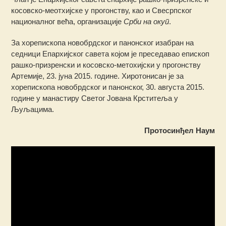
косовско-меотхијске у прогонству, као и Свесрпског
националног већа, организације
Срби на окуп
.
За хорепископа новобрдског и панонског изабран на
седници Епархијског савета којом је преседавао епископ
рашко-призренски и косовско-метохијски у прогонству
Артемије, 23. јуна 2015. године. Хиротонисан је за
хорепископа новобрдског и панонског, 30. августа 2015.
године у манастиру Светог Јована Крститеља у
Љуљацима.
Протосинђел Наум