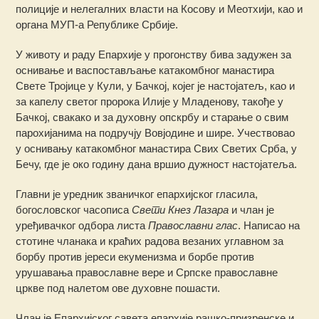
полиције и нелегалних власти на Косову и Меотхији, као и
органа МУП-а Републике Србије.
У животу и раду Епархије у прогонству бива задужен за
оснивање и васпостављање катакомбног манастира
Свете Тројице у Кули, у Бачкој, којег је настојатељ, као и
за капелу светог пророка Илије у Младенову, такође у
Бачкој, свакако и за духовну опскрбу и старање о свим
парохијанима на подручју Вовјодине и шире. Учествовао
у оснивању катакомбног манастира Свих Светих Срба, у
Бечу, где је око годину дана вршио дужност настојатеља.
Главни је уредник званичког епархијског гласила,
богословског часописа
Свети Кнез Лазара
и члан је
уређивачког одбора листа
Православни глас
. Написао на
стотине чланака и краћих радова везаних углавном за
борбу против јереси екуменизма и борбе против
урушавања православне вере и Српске православне
цркве под налетом ове духовне пошасти.
Члан је Епархијског савета епархије рашко-призренске и