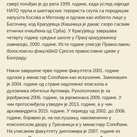
смер) похађао је до рата 1999. године, када услед најезде
НАТО трупа и шиптарских терориста скупа са породицом
напушта Косова и Метохију и одлази као избегло лице у
Баточину, код Крагујевца (Кишница је данас скоро сасвим
етнички очишћена од Срба). У Крагујевцу завршава
четврту годину средње школе у
Првој крагујевачкој
гимназији
, 2000. године. Исте године уписује
Православни
богословски факултет
Српске православне цркве у
Београду.
Након завршене прве године факултета 2001. године
одлази у манастир Сопоћани као искушеник. Замонашен
је 2004. године од стране надлежног епископа и
духовника обитељи Артемија. Рукоположен је за
јерођакона 2006. године, за јеромонаха 2009. године. У
чин протосинђела узведен је 2013. године, а у чин
архимандрита 2015. године. У периоду од 2002. до 2006.
године, боравио је, на послушању, наизменично у
епископском двору у Грачаници и у манастиру Сопоћани.
На уписаном факултету дипломира је 2007. године из