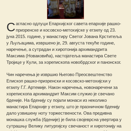
С
агласно одлуци Епархијског савета епархије рашко-
призренске и косовско-метохијске у егзилу од 23.
јуна 2015. године, у манастиру Светог Јована Крститеља
у Љуљацима, извршено је, 29. августа текуће године,
наречење, а сутрадан и хиротонија архимандрита
Максима (Новаковића), настојатеља манастира Свете
Тројице у Кули, за хорепископа новобрдског и панонског.
Чин наречења је извршио Његово Преосвештенство
Епископ рашко-призренски и косовско-метохијски у
егзилу Г.Г. Артемије. Након наречења, новонаречени за
хорепископа архимандрит Максим служио је свечано
бденије. На бденију су појали монаси из неколико
манастира Епархије у егзилу, што је празничном бденију
дало узвишену ноту торжествености. Ова предивна
монашка служба (бденије) је била својеврсна увертира у
сутрашњу Велику литургијску свечаност и хиротонију на