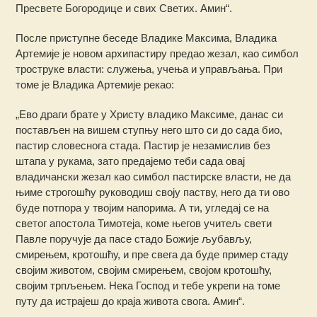
Пресвете Богородице и свих Светих. Амин“.
После приступне беседе Владике Максима, Владика
Артемије је новом архипастиру предао жезал, као симбол
троструке власти: служења, учења и управљања. При
томе је Владика Артемије рекао:
„Ево драги брате у Христу владико Максиме, данас си
постављен на вишем ступњу него што си до сада био,
пастир словеснога стада. Пастир је незамислив без
штапа у рукама, зато предајемо теби сада овај
владичански жезал као симбол пастирске власти, не да
њиме строгошћу руководиш своју паству, него да ти ово
буде потпора у твојим напорима. А ти, угледај се на
светог апостола Тимотеја, коме његов учитељ свети
Павле поручује да пасе стадо Божије љубављу,
смирењем, кротошћу, и пре свега да буде пример стаду
својим животом, својим смирењем, својом кротошћу,
својим трпљењем. Нека Господ и тебе укрепи на томе
путу да истрајеш до краја живота свога. Амин“.