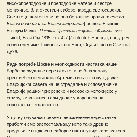
високопреподобне и преподобне матере и сестре
монахиње, благочестиви саборе народа светосавског,
Свети оци нам оставише ово божанско правило:
све са
Богом почети и са Богом завршити
{footnote}
Епископ
Никодим Милаш,
Правила Православне цркве с тумачењима,
{/footnote}. Ево и ја, своју реч
књига I, Нови Сад 1895. стр. 427.
почињем у име Триипостасног Бога, Оца и Сина и Светога
Духа.
Ради потребе Цркве и неопходности наставка наше
борбе за очување вере отачке, а по благослову
преосвећеног епископа Артемија и на основу одлуке
Епархијског савета наше страдалне и исповедничке
Епархије рашко-призренске и косовско-метохијске у
егзилу, хиротонисан сам данас у хорепископа
новобрдског и панонског.
У циљу очувања древне и неизмењене вере отачке
прибегли смо васпостављању исто тако древне,
предањске и црквено-саборне институције хорепископа.