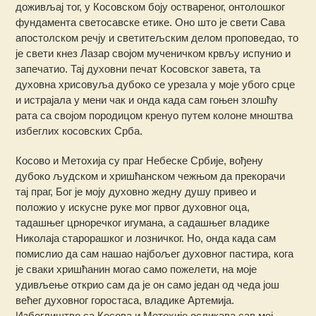
доживљај тог, у Косовском боју оствареног, онтолошког
фундамента светосавске етике. Оно што је свети Сава
апостолском речју и светитељским делом проповедао, то
је свети кнез Лазар својом мученичком крвљу испунио и
запечатио. Тај духовни печат Косовског завета, та
духовна хрисовуља дубоко се урезала у моје убого срце
и истрајала у мени чак и онда када сам гоњен злошћу
рата са својом породицом кренуо путем колоне мноштва
избеглих косовских Срба.
Косово и Метохија су праг Небеске Србије, вођену
дубоко људском и хришћанском чежњом да прекорачи
тај праг, Бог је моју духовно жедну душу привео и
положио у искусне руке мог првог духовног оца,
тадашњег црноречког игумана, а садашњег владике
Николаја старорашког и лозничког. Но, онда када сам
помислио да сам нашао најбољег духовног пастира, кога
је сваки хришћанин могао само пожелети, на моје
удивљење открио сам да је он само један од чеда још
већег духовног горостаса, владике Артемија.
Избеглиштво са Косова и Метохије осликава сав мој