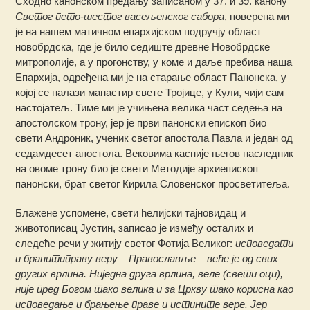
Сходно канонском предању записаном у 37. и 39. канону
Светог пето-шестог васељенског сабора
, поверена ми
је на нашем матичном епархијском подручју област
новобрдска, где је било седиште древне Новобрдске
митрополије, а у прогонству, у коме и даље пребива наша
Епархија, одређена ми је на старање област Панонска, у
којој се налази манастир свете Тројице, у Кули, чији сам
настојатељ. Тиме ми је учињена велика част седења на
апостолском трону, јер је први панонски епископ био
свети Андроник, ученик светог апостола Павла и један од
седамдесет апостола. Вековима касније његов наследник
на овоме трону био је свети Методије архиепископ
панонски, брат светог Кирила Словенског просветитеља.
Блажене успомене, свети ћелијски тајновидац и
животописац Јустин, записао је између осталих и
следеће речи у житију светог Фотија Великог:
исповедати
и бранитиправу веру – Православље – веће је од свих
других врлина. Ниједна друга врлина, веле (свети оци),
није пред Богом тако велика и за Цркву тако корисна као
исповедање и брањење праве и истините вере. Јер