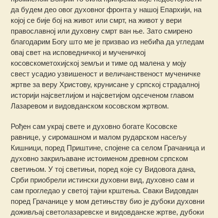
да будем део овог духовног фронта у нашој Епархији, на
којој се бије бој на живот или смрт, на живот у вери
православној или духовну смрт ван ње. Зато смирено
благодарим Богу што ме је призвао из небића да угледам
овај свет на исповедничкој и мученичкој
косовскометохијској земљи и тиме од малена у моју
свест усадио узвишеност и величанственост мученичке
жртве за веру Христову, крунисане у српској страдалној
историји најсветлијом и најсветијом одсеченом главом
Лазаревом и видовданском косовском жртвом.
Рођен сам украј свете и духовно богате Косовске
равнице, у сиромашном и малом рударском насељу
Кишници, поред Приштине, спојене са селом Грачаница и
духовно закриљаване истоименом древном српском
светињом. У тој светињи, поред које су Видовога дана,
Срби приобрели истински духовни вид, духовно сам и
сам прогледао у светој тајни крштења. Сваки Видовдан
поред Грачанице у мом детињству био је дубоки духовни
доживљај светолазаревске и видовданске жртве, дубоки