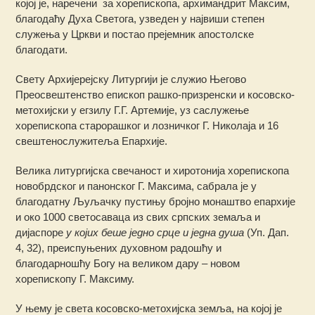
којој је, наречени за хорепископа, архимандрит Максим,
благодаћу Духа Светога, узведен у највиши степен
служења у Цркви и постао прејемник апостолске
благодати.
Свету Архијерејску Литургији је служио Његово
Преосвештенство епископ рашко-призренски и косовско-
метохијски у егзилу Г.Г. Артемије, уз саслужење
хорепископа старорашког и лозничког Г. Николаја и 16
свештенослужитеља Епархије.
Велика литургијска свечаност и хиротонија хорепископа
новобрдског и панонског Г. Максима, сабрала је у
благодатну Љуљачку пустињу бројно монаштво епархије
и око 1000 светосаваца из свих српских земаља и
дијаспоре
у којих беше једно срце и једна душа
(Уп. Дап.
4, 32), преиспуњених духовном радошћу и
благодарношћу Богу на великом дару – новом
хорепископу Г. Максиму.
У њему је света косовско-метохијска земља, на којој је