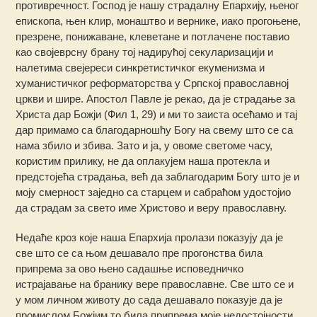
противречност. Господ је нашу страдалну Епархију, њеног
епископа, њен клир, монаштво и вернике, иако прогоњене,
презрене, понижаване, клеветане и потлачене поставио
као својеврсну брану тој надирућој секуларизацији и
налетима свејереси синкретистичког екуменизма и
хуманистичког реформаторства у Српској православној
цркви и шире. Апостол Павле је рекао, да је страдање за
Христа дар Божји (Фил 1, 29) и ми то заиста осећамо и тај
дар примамо са благодарношћу Богу на свему што се са
нама збило и збива. Зато и ја, у овоме светоме часу,
користим прилику, не да оплакујем наша протекла и
предстојећа страдања, већ да заблагодарим Богу што је и
моју смерност заједно са старцем и сабраћом удостојио
да страдам за свето име Христово и веру православну.
Недаће кроз које наша Епархија пролази показују да је
све што се са њом дешавало пре прогонства била
припрема за ово њено садашње исповедничко
истрајавање на бранику вере православне. Све што се и
у мом личном животу до сада дешавало показује да је
промислом Божјим то била припрема моје недостојности