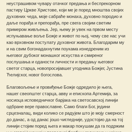
неустрашивом чувару отачког предања и беспрекорном
пастиру Цркве Христове, који ме је поред мноштва својих
духовних чеда, моје сабраће монаха, духовно породио и
даље порађа и препорађа, пре свега својим светим
примером живљења. Јер, њему је увек на првом месту
испуњавање воље Божје и живот по њој, чему све нас учи
као врховном постулату духовног живота. Благодарим му
и на свим богонадахнутим поукама изнедреним из
његовог дубоког монашког искуства и смиреног
послушања и оданости личности и предању његовог
светог старца, новопросијавшег угодника Божјег, Јустина
Ћелијског, новог богослова.
Благовољење и провиђење Божје одредило је њега,
нашег свеопштег старца, авву и епископа Артемија, за
носиоца исповедничког барјака на светосавској линији
одбране вере православне. Само благи Бог, једини
срцезналац, види колико се радујем што је моју смерност
до данас, а од данас јошо чигледније, удостојио да на тој
линији стојим поред њега и макар покушам да га подржим