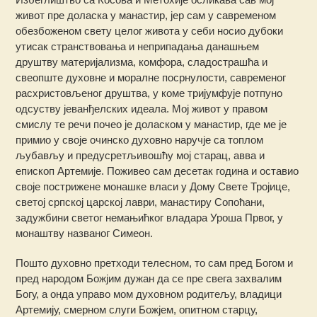
живот пре доласка у манастир, јер сам у савременом
обезбоженом свету целог живота у себи носио дубоки
утисак странствовања и неприпадања данашњем
друштву материјализма, комфора, сладострашћа и
свеопште духовне и моралне посрнулости, савременог
расхристовљеног друштва, у коме тријумфује потпуно
одсуству јеванђелских идеала. Мој живот у правом
смислу те речи почео је доласком у манастир, где ме је
примио у своје очинско духовно наручје са топлом
љубављу и предусретљивошћу мој старац, авва и
епископ Артемије. Поживео сам десетак година и оставио
своје пострижене монашке власи у Дому Свете Тројице,
светој српској царској лаври, манастиру Сопоћани,
задужбини светог немањићког владара Уроша Првог, у
монаштву названог Симеон.
Пошто духовно претходи телесном, то сам пред Богом и
пред народом Божјим дужан да се пре свега захвалим
Богу, а онда управо мом духовном родитељу, владици
Артемију, смерном слуги Божјем, опитном старцу,