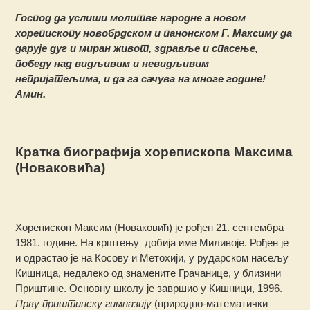
Господ да услиши молитве народне а новом
хорепископу новобрдском и панонском Г. Максиму да
дарује дуг и миран живот, здравље и спасење,
победу над видљивим и невидљивим
непријатељима, и да га сачува на многе године!
Амин.
Кратка биографија хорепископа Максима
(Новаковића)
Хорепископ Максим (Новаковић) је рођен 21. септембра
1981. године. На крштењу добија име Миливоје. Рођен је
и одрастао је на Косову и Метохији, у рударском насељу
Кишница, недалеко од знамените Грачанице, у близини
Приштине. Основну школу је завршио у Кишници, 1996.
Прву приштинску гимназију
(природно-математички