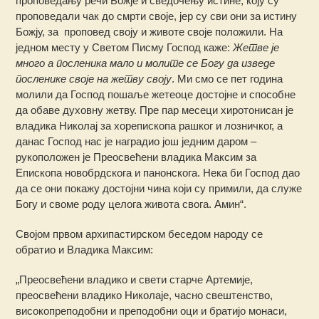
проповедању речи Божје и сведочењу истине, коју су
проповедали чак до смрти своје, јер су сви они за истину
Божју, за проповед своју и животе своје положили. На
једном месту у Светом Писму Господ каже:
Жетве је
много а посленика мало и молите се Богу да изведе
посленике своје на жетву своју
. Ми смо се пет година
молили да Господ пошаље жетеоце достојне и способне
да обаве духовну жетву. Пре пар месеци хиротонисан је
владика Николај за хорепископа рашког и лозничког, а
данас Господ нас је наградио још једним даром –
рукоположен је Преосвећени владика Максим за
Епископа новобрдскога и панонскога. Нека би Господ дао
да се они покажу достојни чина који су примили, да служе
Богу и своме роду целога живота свога. Амин“.
Својом првом архипастирском беседом народу се
обратио и Владика Максим:
„Преосвећени владико и свети старче Артемије,
преосвећени владико Николаје, часно свештенство,
високопреподобни и преподобни оци и братијо монаси,