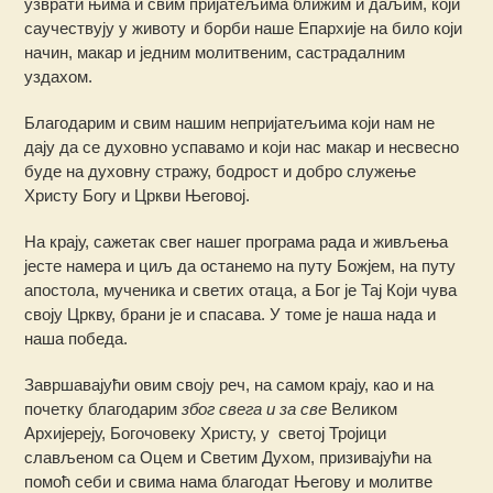
узврати њима и свим пријатељима ближим и даљим, који
саучествују у животу и борби наше Епархије на било који
начин, макар и једним молитвеним, састрадалним
уздахом.
Благодарим и свим нашим непријатељима који нам не
дају да се духовно успавамо и који нас макар и несвесно
буде на духовну стражу, бодрост и добро служење
Христу Богу и Цркви Његовој.
На крају, сажетак свег нашег програма рада и живљења
јесте намера и циљ да останемо на путу Божјем, на путу
апостола, мученика и светих отаца, а Бог је Тај Који чува
своју Цркву, брани је и спасава. У томе је наша нада и
наша победа.
Завршавајући овим своју реч, на самом крају, као и на
почетку благодарим
због свега и за све
Великом
Архијереју, Богочовеку Христу, у светој Тројици
слављеном са Оцем и Светим Духом, призивајући на
помоћ себи и свима нама благодат Његову и молитве