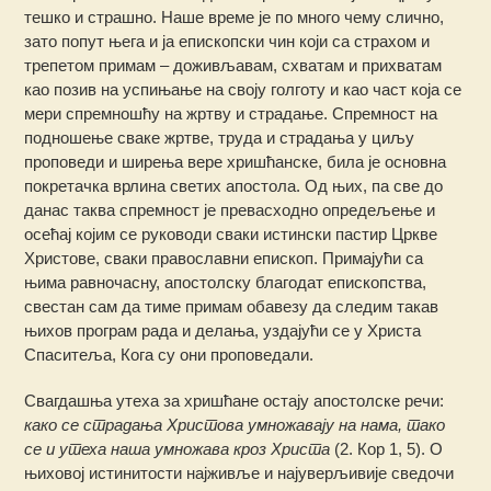
тешко и страшно. Наше време је по много чему слично,
зато попут њега и ја епископски чин који са страхом и
трепетом примам – доживљавам, схватам и прихватам
као позив на успињање на своју голготу и као част која се
мери спремношћу на жртву и страдање. Спремност на
подношење сваке жртве, труда и страдања у циљу
проповеди и ширења вере хришћанске, била је основна
покретачка врлина светих апостола. Од њих, па све до
данас таква спремност је превасходно опредељење и
осећај којим се руководи сваки истински пастир Цркве
Христове, сваки православни епископ. Примајући са
њима равночасну, апостолску благодат епископства,
свестан сам да тиме примам обавезу да следим такав
њихов програм рада и делања, уздајући се у Христа
Спаситеља, Кога су они проповедали.
Свагдашња утеха за хришћане остају апостолске речи:
како се страдања Христова умножавају на нама, тако
се и утеха наша умножава кроз Христа
(2. Кор 1, 5). О
њиховој истинитости најживље и најуверљивије сведочи