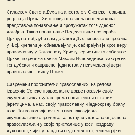
Силаском Светога Духа на апостоле у Сионској горњици,
рођена ја Црква. Хиротонија православног епископа
представља понављање и продужетак тог чудесног
догађаја. Такво понављање Педесетнице препорађа
Цркву, потврђујући нам да Свети Дух непрестано пребива
у Њој, крепећи је, обнављајући је, сабирајући је кроз веру
православну у Богочовеку Христу, јер истинска саборност
Цркве, по речима светог Максим Исповедника, извире из
тог дубоког и савршеног јединства у неизмењеној вери
православној свих у Цркви
Савремени прогонитељи православних, из редова
јерархије Српске православне цркве показују своју
екуменистичку љубав према папистима и осталим
јеретицима, а нас, своју православну и једнокрвну браћу
гоне. Таква подвојеност у њима показује да
екуменистичко опредељење потпуно удаљава од основа
православља и у своје присталице уноси нездраву
духовност, чији су плодови недоследност, лицемерје и