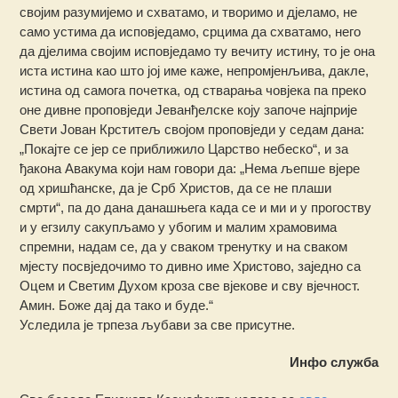
својим разумијемо и схватамо, и творимо и дјеламо, не
само устима да исповједамо, срцима да схватамо, него
да дјелима својим исповједамо ту вечиту истину, то је она
иста истина као што јој име каже, непромјенљива, дакле,
истина од самога почетка, од стварања човјека па преко
оне дивне проповједи Јеванђелске коју започе најприје
Свети Јован Крститељ својом проповједи у седам дана:
„Покајте се јер се приближило Царство небеско“, и за
ђакона Авакума који нам говори да: „Нема љепше вјере
од хришћанске, да је Срб Христов, да се не плаши
смрти“, па до дана данашњега када се и ми и у прогоству
и у егзилу сакупљамо у убогим и малим храмовима
спремни, надам се, да у сваком тренутку и на сваком
мјесту посвједочимо то дивно име Христово, заједно са
Оцем и Светим Духом кроза све вјекове и сву вјечност.
Амин. Боже дај да тако и буде.“
Уследила је трпеза љубави за све присутне.
Инфо служба