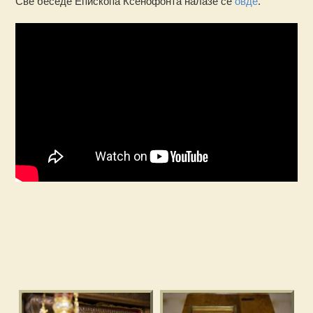
Све беседе Епископа Ксенофонта налазе се
овде
.