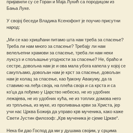
пријавили су се Горан и Маја Лукић са породицом из
Бања Луке.
У својој беседи Владика Ксенофонт је поучио присутни
народ:
„Ми се као хришћани питамо шта нам треба за спасење?
Треба ли нам много за спасење? Требају ли нам
велељепни храмови за спасење, треба ли нам неки
луксуз и спољашње угодности за спасење? Не, браћо и
сестре, довољна нам је и ова мала убога капела у којој се
сакупљамо, довољан нам је крст за спасење, довољан
нам је колац за спасење, као ђакону Авакуму, да га
ставимо на леђа своја, на плећа своја и са крста и са
ко’ца да пођемо у Царство небеско, не из удобних
лежајева, не из удобних кућа, не из топлих домова него
из трпљења, из муке, из проливања крви за Христа, јер
учи нас Црква Божија да управо крв мученика, како каже
Свети Јустин филозоф: „Крв мученика је сјеме Цркве“.
Нека би дао Господ да ми у душама својим, у срцима