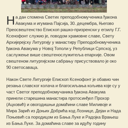
Н
а дан спомена Светих преподобномученика ђакона
Авакума и игумана Пајсија, 30. децембра, Његово
Преосвештенство Епископ рашко-призренски у егзилу Г.Г.
Ксенофонт служио је, поводом храмовне славе, Свету
Архијерејску Литургију у манастиру Преподобномученика
ђакона Авакума у Новој Тополи у Републици Српској, уз
саслужење више свештенослужитеља епархије. Овом
свештеном литургијском сабрању присуствовало је око
90 светосаваца.
Након Свете Литургије Епископ Ксенофонт је обавио чин
резања славског колача и благосиљања кољива које су у
част Светог преподобномучаника ђакона Авакума
принели старешина манастира протосинђел Прохор
(Ацковић) и овогодишњи домаћини славе Миливоје и
Мира Зарић из Доњих Добрића код Лознице, Дејан и Нада
Поњевић са породицом из Бања Луке и Радојка Врањеш
из Бања Луке. За домаћина славе за идућу годину