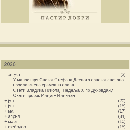
2026
–
август
(3)
У манастиру Светог Стефана Деспота српског свечано
прослављена храмовна слава
Свети Владика Николај: Недеља 9. по Духовдану
Свети пророк Илија – Илиндан
+
јул
(20)
+
јун
(15)
+
мај
(17)
+
април
(34)
+
март
(10)
+
фебруар
(15)