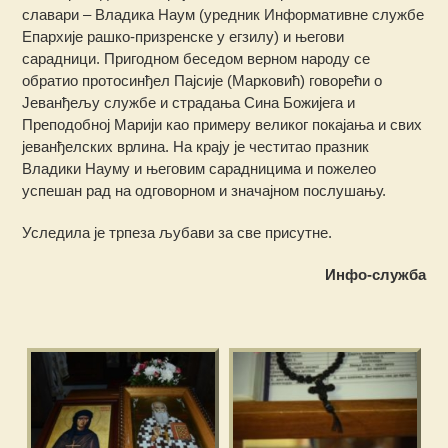
славари – Владика Наум (уредник Информативне службе
Епархије рашко-призренске у егзилу) и његови
сарадници. Пригодном беседом верном народу се
обратио протосинђел Пајсије (Марковић) говорећи о
Јеванђељу службе и страдања Сина Божијега и
Преподобној Марији као примеру великог покајања и свих
јеванђелских врлина. На крају је честитао празник
Владики Науму и његовим сарадницима и пожелео
успешан рад на одговорном и значајном послушању.
Уследила је трпеза љубави за све присутне.
Инфо-служба