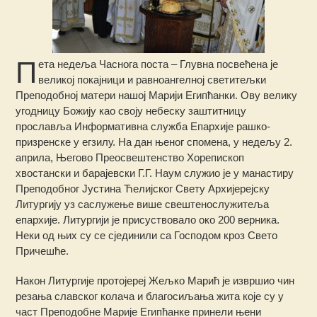
П
ета недеља Часнога поста – Глувна посвећена је
великој покајници и равноангелној светитељки
Преподобној матери нашој Марији Египћанки. Ову велику
угодницу Божију као своју небеску заштитницу
прославља Информативна служба Епархије рашко-
призренске у егзилу. На дан њеног спомена, у недељу 2.
априла, Његово Преосвештенство Хорепископ
хвостански и барајевски
Г.Г. Наум служио је у манастиру
Преподобног Јустина Ћелијског Свету Архијерејску
Литургију уз саслужење више свештенослужитеља
епархије. Литургији је присуствовало окo 200 верника.
Неки од њих су се сјединили са Господом кроз Свето
Причешће.
Након Литургије протојереј Жељко Марић је извршио чин
резања славског колача и благосиљања жита које су у
част Преподобне Марије Египћанке принели њени