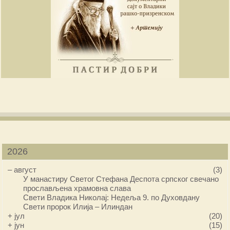
2026
–
август
(3)
У манастиру Светог Стефана Деспота српског свечано
прослављена храмовна слава
Свети Владика Николај: Недеља 9. по Духовдану
Свети пророк Илија – Илиндан
+
јул
(20)
+
јун
(15)