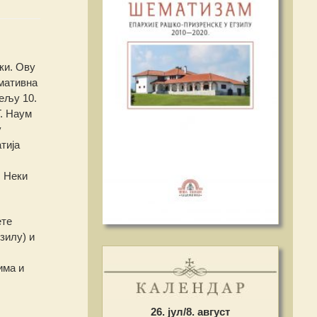
ки. Ову
мативна
ељу 10.
Г. Наум
у
тија
. Неки
ете
зилу) и
има и
26. јул/8. август