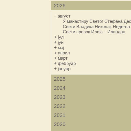
2026
–
август
У манастиру Светог Стефана Дес
Свети Владика Николај: Недеља 
Свети пророк Илија – Илиндан
+
јул
+
јун
+
мај
+
април
+
март
+
фебруар
+
јануар
2025
2024
2023
2022
2021
2020