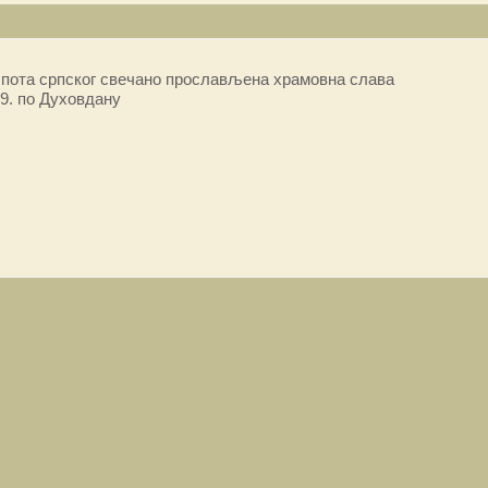
пота српског свечано прослављена храмовна слава
9. по Духовдану