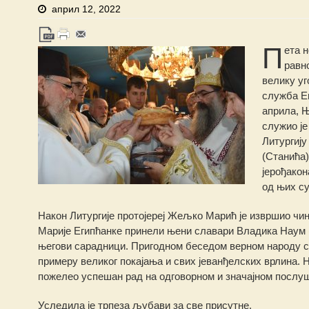
април 12, 2022
П
ета н
равн
велику у
служба Еп
априла, 
служио је
Литургију
(Станића)
јерођакон
од њих су
Након Литургије протојереј Жељко Марић је извршио чин
Марије Египћанке принели њени славари Владика Наум 
његови сарадници. Пригодном беседом верном народу се
примеру великог покајања и свих јеванђелских врлина. 
пожелео успешан рад на одговорном и значајном послу
Уследила је трпеза љубави за све присутне.