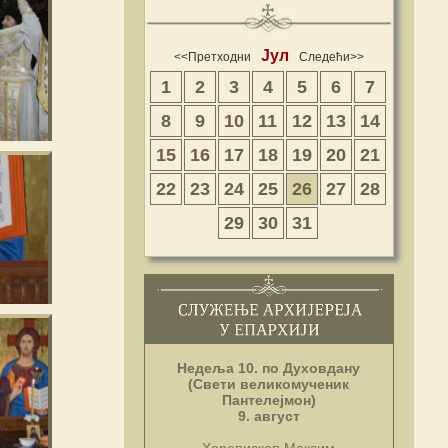
Јул
<<Претходни
Следећи>>
1
2
3
4
5
6
7
8
9
10
11
12
13
14
15
16
17
18
19
20
21
22
23
24
25
26
27
28
29
30
31
Недеља 10. по Духовдану
(Свети великомученик
Пантелејмон)
9. август
Хорепископ Максим