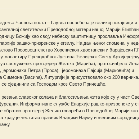
едеља Часнога поста – Глувна посвећена је великој покајници и
оангелној светитељки Преподобној матери нашој Марији Египћан
годницу Божију као своју небеску заштитницу прославља Инфор
архије рашко-призренске у егзилу. На дан њеног спомена, у нед
Његово Преосвештенство Хорепископ хвостански и барајевски
Г.
 у манастиру Преподобног Јустина Ћелијског Свету Архијерејск
 уз саслужење: протојереја Жељка (Марића), протосинђела Игња
, јеромонаха Петра (Проса), јеромонаха Пајсија (Марковића) и
а Симеона (Васића). Литургији је присуствовало окo 200 верника
 се сјединили са Господом кроз Свето Причешће.
 резања славског колача и благосиљања жита које су у част Св
(уредник Информативне службе Епархије рашко-призренске у ег
 обратио протојереј Жељко говорећи о Преподобној Марији као
На крају је честитао празник Владики Науму и његовим сарадниц
шању.