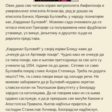
Ових дана смо читали изјаве митрополита Амфилохија и
умировљеног епископа Атанасија, ред је дошао на
епископа Бачког, Иринаја Буловића, у народу познатијем
као „Кардинал Буловић“. Можемо сада очекивати да се
огласи епископ Григорије са полувремена неке фудбласке
утакмице, уз винце, јагњетину и друштво људи из
ријалити представа.
„Кардинал Буловић“ у својој изјави Блицу каже да
„очекује да се Артемије покаје“. Чудно како не очекује да
се папа покаје, као и његови претходници за све што су
учинили од 1054. године па до данас. Сетимо се само
Буловића покрај слике Алојза Степинца. Треба ли додати
нешто? Не, та слика говори више од хиљаде речи. Не
можемо заборавити да је Буловић недавно окретао
славски колач на Теолошком факултету у Београду
заједно са католицима. Да не говорим како он са њима
одавно саслужује, и да је прекршио све могуће Каноне и
Апостолска Правила. Његов најбољи пријатељ је
господин Станислав Хочевар, Београдски надбискуп.