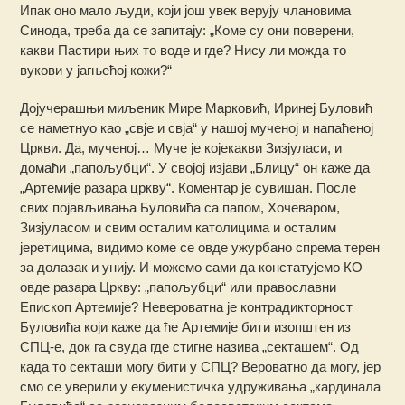
Ипак оно мало људи, који још увек верују члановима
Синода, треба да се запитају: „Коме су они поверени,
какви Пастири њих то воде и где? Нису ли можда то
вукови у јагњећој кожи?“
Дојучерашњи миљеник Мире Марковић, Иринеј Буловић
се наметнуо као „свје и свја“ у нашој мученој и напаћеној
Цркви. Да, мученој… Муче је којекакви Зизјуласи, и
домаћи „папољубци“. У својој изјави „Блицу“ он каже да
„Артемије разара цркву“. Коментар је сувишан. После
свих појављивања Буловића са папом, Хочеваром,
Зизјуласом и свим осталим католицима и осталим
јеретицима, видимо коме се овде ужурбано спрема терен
за долазак и унију. И можемо сами да констатујемо КО
овде разара Цркву: „папољубци“ или православни
Епископ Артемије? Невероватна је контрадикторност
Буловића који каже да ће Артемије бити изопштен из
СПЦ-e, док га свуда где стигне назива „секташем“. Од
када то секташи могу бити у СПЦ? Вероватно да могу, јер
смо се уверили у екуменистичка удруживања „кардинала