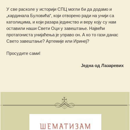
У све расколе у историји СПЦ могли би да додамо и
„кардинала Буловића“, који отворено ради на унији са
католицима, и који разара јединство и веру коју су нам
оставили наши Свети Оци у завештање. Највећи
протагониста унијаћења је управо он. А ко то гази данас
Свето завештање? Артемије или Иринеј?
Просудите сами!
Једна од Лазаревих