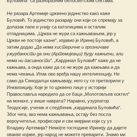
Буловића“ са разноразним белосветским сектама.
Не разара Артемије црквено јединство како каже
Буловић. То јединство разарају они који се спремају за
долазак папе и унију са католицима и осталим
отпадницима. „Црква не жури са кажњавањем, јер у
Цркви не постоје казне“, изјавио је Иринеј Буловић, а
затим додао
„Да нема хистеричне и грозничаве
ужурбаности да они (Артемијевци) буду кажњени, али
нема ни пасивности“
. „Кардинал Буловић“ каже да не
кажњава, а онда каже да се не журе да кажњава и да
нема чекања. Ипак ово вређа нашу интелигенцију. Не
само да Синодалци кажњавају, него су се претворили у
Инквизицију. Које је то црквено лице у историји
Православља наредило да се баци „Молотовљев коктел“
на монахе, у више наврата? Наравно, узурпатор
Теодосије, ученик и следбеник „кардинала Буловића“.
Због чега, ако нема кажњавања, остају без посла
вероучитељи, професори и сви мирјани који су уз
Владику Артемија? Немојте господине Иринеју да дајете
овакве изјаве, јер народ не можете преварити. Знамо ми