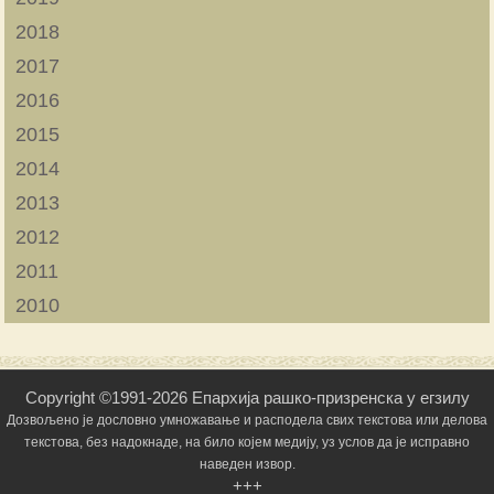
2018
2017
2016
2015
2014
2013
2012
2011
2010
Copyright ©1991-2026 Епархија рашко-призренска у егзилу
Дозвољено је дословно умножавање и расподела свих текстова или делова
текстова, без надокнаде, на било којем медију, уз услов да је исправно
наведен извор.
+++