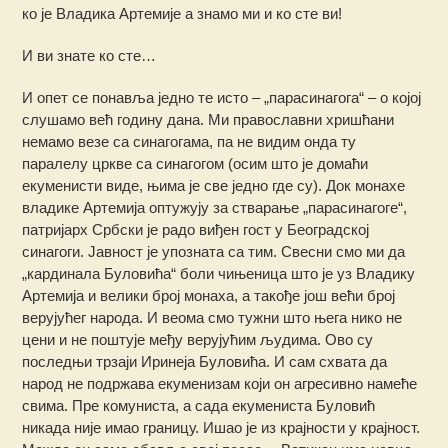
ко је Владика Артемије а знамо ми и ко сте ви!
И ви знате ко сте…
И опет се понавља једно те исто – „парасинагога“ – о којој
слушамо већ годину дана. Ми православни хришћани
немамо везе са синагогама, па не видим онда ту
паралелу цркве са синагогом (осим што је домаћи
екуменисти виде, њима је све једно где су). Док монахе
владике Артемија оптужују за стварање „парасинагоге“,
патријарх Србски је радо виђен гост у Београдској
синагоги. Јавност је упозната са тим. Свесни смо ми да
„кардинала Буловића“ боли чињеница што је уз Владику
Артемија и велики број монаха, а такође још већи број
верујућег народа. И веома смо тужни што њега нико не
цени и не поштује међу верујућим људима. Ово су
последњи трзаји Иринеја Буловића. И сам схвата да
народ не подржава екуменизам који он агресивно намеће
свима. Пре комуниста, а сада екумениста Буловић
никада није имао границу. Ишао је из крајности у крајност.