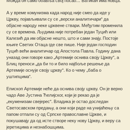
Можда он само обавља свој посао… Ватикан има новца.
А у време комунизма када народ није смео да иде у
Цркву, појављивали су се „верски аналитичари“ да
објасне народу неке црквене ствари. Међутим променила
су се времена. Људима није потребан један Туцић или
Калезић да им објасне нешто, што и сами знају. Постоје
књиге Светих Отаца где све пише. Није један господин
Туцић већи аналитичар од Апостола Павла. Годину дана
уназад они говоре како „Артемије оснива своју Цркву“, а
Блиц преноси „да би то и било најбоље решење да
Артемије оснује своју цркву“. Ко о чему „баба о
уштипцима“.
Епископ Артемије неће да оснива своју цркву. Он је верно
чадо Аве Јустина Ћелијског, који је рекао да је
„екуменизам свејерес“. Владика је остао доследан
Светосавском предању, а они који раде на унијаћењу са
папом отпали су од Српске православне Цркве, и
покушавају да од исте створе неку нову Цркву, и веру са
јеретицима и незнабошцима.