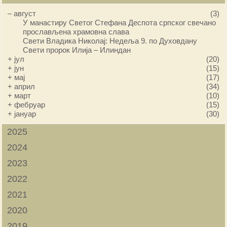
–
август
(3)
У манастиру Светог Стефана Деспота српског свечано
прослављена храмовна слава
Свети Владика Николај: Недеља 9. по Духовдану
Свети пророк Илија – Илиндан
+
јул
(20)
+
јун
(15)
+
мај
(17)
+
април
(34)
+
март
(10)
+
фебруар
(15)
+
јануар
(30)
2025
2024
2023
2022
2021
2020
2019