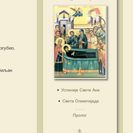
згубио.
збиљан
Успеније Свете Ане
Света Олимпијада
Пролог