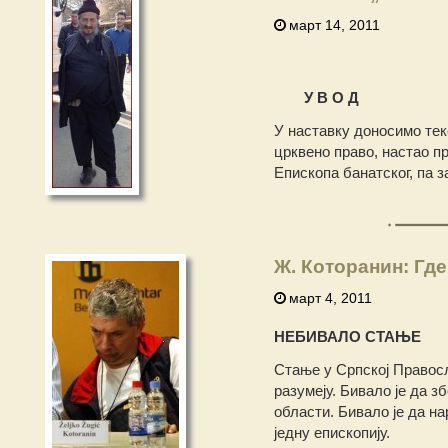
март 14, 2011
У В О Д
У наставку доносимо тек
црквено право, настао п
Епископа банатског, па з
Ж. Которанин: Где
март 4, 2011
НЕБИВАЛО СТАЊЕ
Стање у Српској Правосл
разумеју. Бивало је да з
области. Бивало је да н
једну епископију.