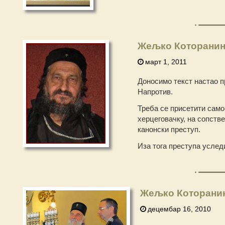
Жељко Которанин
март 1, 2011
Доносимо текст настао пр
Напротив.
Треба се присетити само
херцеговачку, на сопств
канонски преступ.
Иза тога преступа услед
Жељко Которанин
децембар 16, 2010