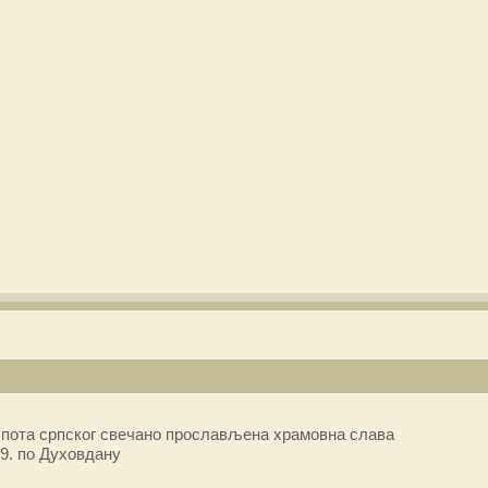
пота српског свечано прослављена храмовна слава
9. по Духовдану