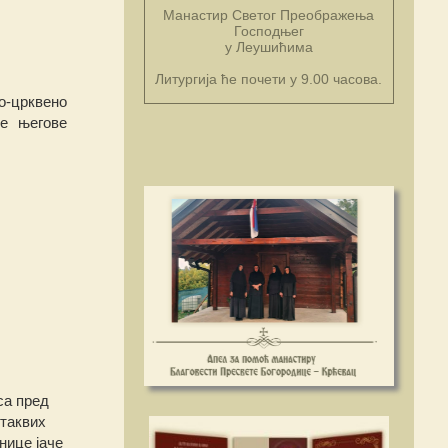
Манастир Светог Преображења
Господњег
у Леушићима
Литургија ће почети у 9.00 часова.
о-црквено
се његове
са пред
таквих
нице јаче