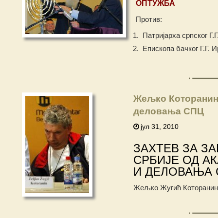
ОПТУЖБА
Против:
Патријарха српског Г.Г
Епископа бачког Г.Г. И
Жељко Которанин: 
деловања СПЦ
јул 31, 2010
ЗАХТЕВ ЗА З
СРБИЈЕ ОД АК
И ДЕЛОВАЊА 
Жељко Жугић Которанин