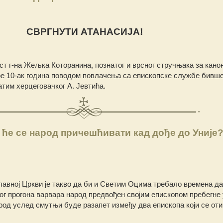
СВРГНУТИ АТАНАСИЈА!
ст г-на Жељка Которанина, познатог и врсног стручњака за кано
ре 10-ак година поводом повлачења са епископске службе бивше
атим херцеговачког А. Јевтића.
 ће се народ причешћивати кад дође до Уније
авној Цркви је такво да би и Светим Оцима требало времена да
бог прогона варвара народ предвођен својим епископом пребегне 
арод услед смутњи буде разапет између два епископа који се оти