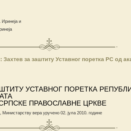
. Иринеја и
ринеја
Захтев за заштиту Уставног поретка РС од ак
АШТИТУ УСТАВНОГ ПОРЕТКА РЕПУБЛ
АТА
СРПСКЕ ПРАВОСЛАВНЕ ЦРКВЕ
,
Министарству вера уручено 02. јула 2010. године