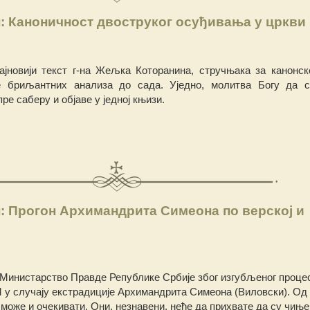
 Каноничност двоструког осуђивања у цркви
ајновији текст г-на Жељка Которанина, стручњака за канонск
е бриљантних анализа до сада. Уједно, молитва Богу да 
е саберу и објаве у једној књизи.
 Прогон Архимандрита Симеона по верској и
и
 Министарство Правде Републике Србије због изгубљеног проце
 случају екстрадиције Архимандрита Симеона (Виловски). Од 
 може и очекивати. Они, незнавени, неће да прихвате да су чиње