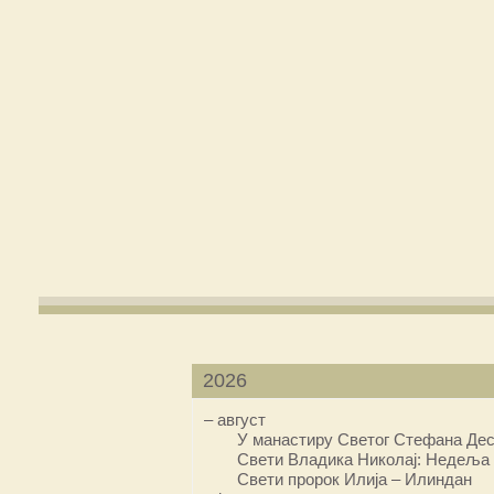
2026
–
август
У манастиру Светог Стефана Дес
Свети Владика Николај: Недеља 
Свети пророк Илија – Илиндан