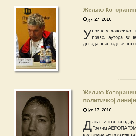
Жељко Которанин:
јул 27, 2010
У
прилогу доносимо н
право, аутора виш
досадашњи радови што пр
Жељко Которанин:
политичкој линиј
јул 17, 2010
Д
анас многи нападају
Грчким АЕРОПАГОМ у
критичара се тако нешто