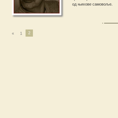
од њихове самовоље.
2
«
1