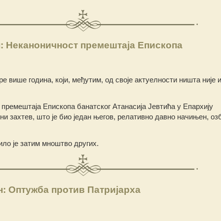
: Неканоничност премештаја Епископа
е више година, који, међутим, од своје актуелности ништа није и
 премештаја Епископа банатског Атанасија Јевтића у Епархију
ени захтев, што је био један његов, релативно давно начињен, о
ило је затим мноштво других.
: Оптужба против Патријарха