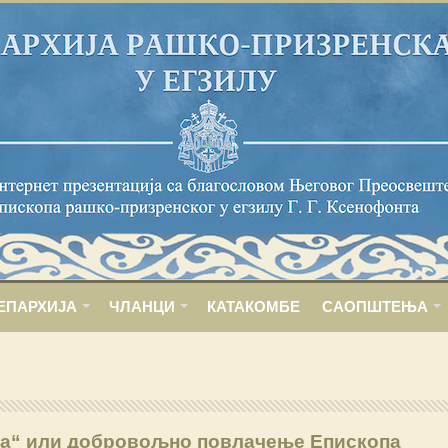
ЕПАРХИЈА
ЧЛАНЦИ
КАТАКОМБЕ
САОПШТЕЊА
ка“ или добровољно повлачење Епископа