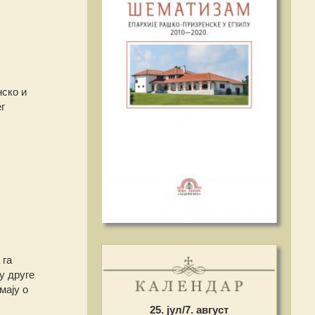
нско и
г
?
 га
у друге
мају о
25. јул/7. август