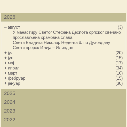
2026
–
август
(3)
У манастиру Светог Стефана Деспота српског свечано
прослављена храмовна слава
Свети Владика Николај: Недеља 9. по Духовдану
Свети пророк Илија – Илиндан
+
јул
(20)
+
јун
(15)
+
мај
(17)
+
април
(34)
+
март
(10)
+
фебруар
(15)
+
јануар
(30)
2025
2024
2023
2022