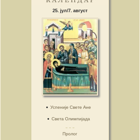
25. јул/7. август
Успеније Свете Ане
Света Олимпијада
Пролог