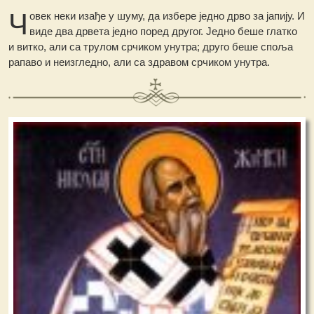
Ч
овек неки изађе у шуму, да избере једно дрво за јапију. И
виде два дрвета једно поред другог. Једно беше глатко
и витко, али са трулом срчиком унутра; друго беше споља
рапаво и неизгледно, али са здравом срчиком унутра.