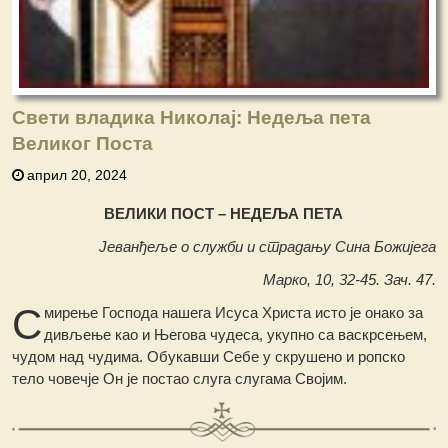
Свети владика Николај: Недеља пета
Великог Поста
април 20, 2024
ВЕЛИКИ ПОСТ – НЕДЕЉА ПЕТА
Јеванђеље о служби и страдању Сина Божијега
Марко, 10, 32-45. Зач. 47.
С
мирење Господа нашега Исуса Христа исто је онако за
дивљење као и Његова чудеса, укупно са васкрсењем,
чудом над чудима. Обукавши Себе у скрушено и ропско
тело човечје Он је постао слуга слугама Својим.