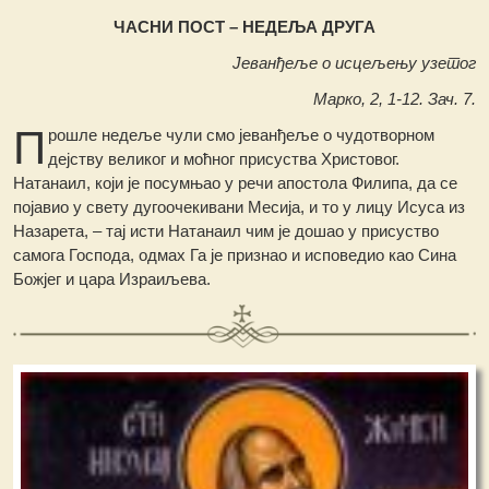
ЧАСНИ ПОСТ – НЕДЕЉА ДРУГА
Јеванђеље о исцељењу узетог
Марко, 2, 1-12. Зач. 7.
П
рошле недеље чули смо јеванђеље о чудотворном
дејству великог и моћног присуства Христовог.
Натанаил, који је посумњао у речи апостола Филипа, да се
појавио у свету дугоочекивани Месија, и то у лицу Исуса из
Назарета, – тај исти Натанаил чим је дошао у присуство
самога Господа, одмах Га је признао и исповедио као Сина
Божјег и цара Израиљева.