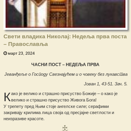
Свети владика Николај: Недеља прва поста
– Православља
март 23, 2024
ЧАСНИ ПОСТ – НЕДЕЉА ПРВА
Јеванђеље о Господу Свезнајућем и о човеку без лукавства
Јован 1, 43-51. Зач. 5.
К
ако је велико и страшно присуство Божије – о како је
велико и страшно присуство Живога Бога!
У трепету пред Њим стоје ангелске силе; серафими
закривају крилима лица своја од пресјајне светлости и
неизразиве красоте.