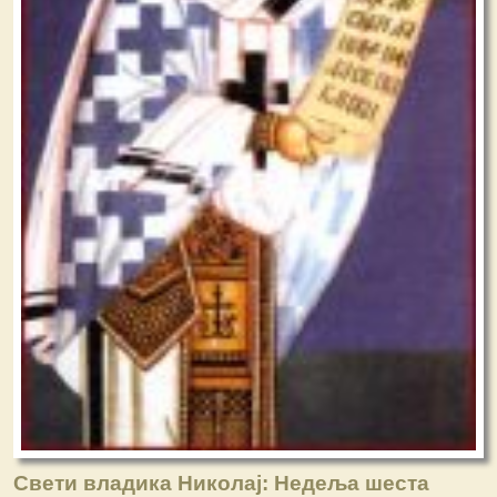
Свети владика Николај: Недеља шеста