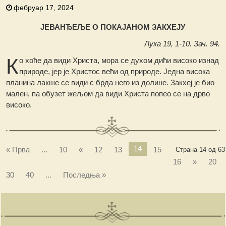
фебруар 17, 2024
ЈЕВАНЂЕЉЕ О ПОКАЈАНОМ ЗАКХЕЈУ
Лука 19, 1-10. Зач. 94.
К
о хоће да види Христа, мора се духом дићи високо изнад
природе, јер је Христос већи од природе. Једна висока
планина лакше се види с брда него из долине. Закхеј је био
мален, па обузет жељом да види Христа попео се на дрво
високо.
14
« Прва
...
10
«
12
13
15
Страна 14 од 63
16
»
20
30
40
...
Последња »