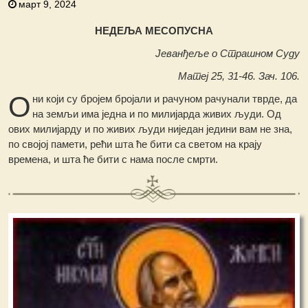
март 9, 2024
НЕДЕЉА МЕСОПУСНА
Јеванђеље о Страшном Суду
Матеј 25, 31-46. Зач. 106.
О
ни који су бројем бројали и рачуном рачунали тврде, да
на земљи има једна и по милијарда живих људи. Од
ових милијарду и по живих људи ниједан једини вам не зна,
по својој памети, рећи шта ће бити са светом на крају
времена, и шта ће бити с нама после смрти.