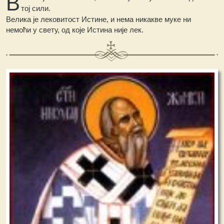
В
тој сили.
Велика је лековитост Истине, и нема никакве муке ни
немоћи у свету, од које Истина није лек.