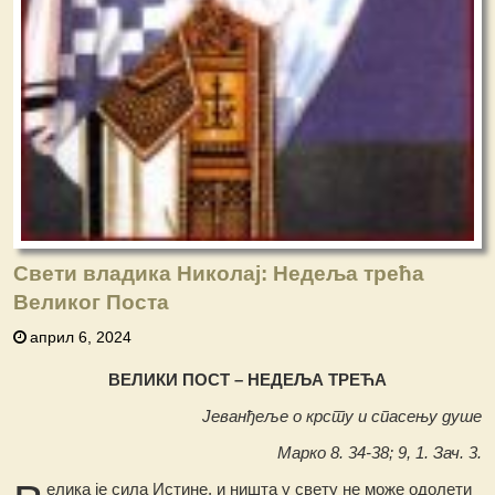
Свети владика Николај: Недеља трећа
Великог Поста
април 6, 2024
ВЕЛИКИ ПОСТ – НЕДЕЉА ТРЕЋА
Јеванђеље о крсту и спасењу душе
Марко 8. 34-38; 9, 1. Зач. 3.
елика је сила Истине, и ништа у свету не може одолети