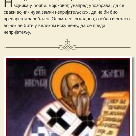
Н
војника у борби. Војсковођ унапред упозорава, да се
сваки војник чува замки непријатељских, да не би био
преварен и заробљен. Осамљен, огладнео, озебао и оголео
војник ће бити у великом искушењу, да се преда
непријатељу.