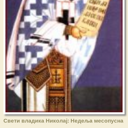
Свети владика Николај: Недеља месопусна