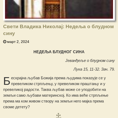
Свети Владика Николај: Недеља o блудном
сину
март 2, 2024
НЕДЕЉА БЛУДНОГ СИНА
Јеванђеље о блудном сину
Лука 15, 11-32. Зач. 79.
Б
ескрајна љубав Божија према људима показује се у
превеликом стрпљењу, у превеликом праштању и у
превеликој радости. Таква љубав може се уподобити на
земљи само љубави материнској. Ко има веће стрпљење
према ма ком живом створу на земљи него мајка према
своме детету?