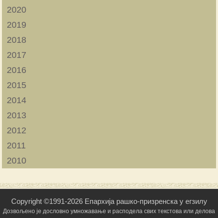
2020
2019
2018
2017
2016
2015
2014
2013
2012
2011
2010
Copyright ©1991-2026 Епархија рашко-призренска у егзилу
Дозвољено је дословно умножавање и расподела свих текстова или делова