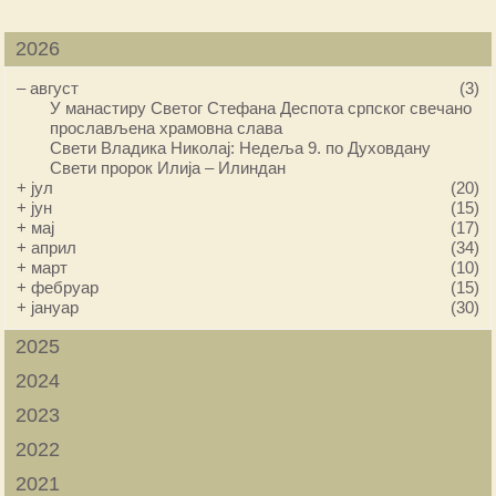
2026
–
август
(3)
У манастиру Светог Стефана Деспота српског свечано
прослављена храмовна слава
Свети Владика Николај: Недеља 9. по Духовдану
Свети пророк Илија – Илиндан
+
јул
(20)
+
јун
(15)
+
мај
(17)
+
април
(34)
+
март
(10)
+
фебруар
(15)
+
јануар
(30)
2025
2024
2023
2022
2021