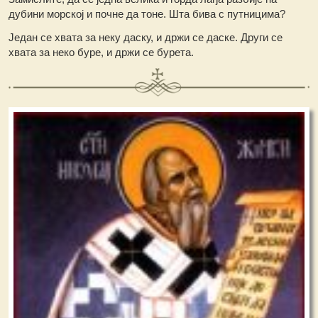
дубини морској и почне да тоне. Шта бива с путницима?
Један се хвата за неку даску, и држи се даске. Други се
хвата за неко буре, и држи се бурета.