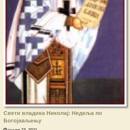
Свети владика Николај: Недеља пo
Богојављењу
јануар 23, 2021