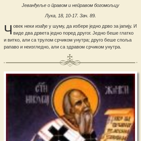
Јеванђеље о правом и неправом богомољцу
Лука, 18, 10-17. Зач. 89.
Ч
овек неки изађе у шуму, да избере једно дрво за јапију. И
виде два дрвета једно поред другог. Једно беше глатко
и витко, али са трулом срчиком унутра; друго беше споља
рапаво и неизгледно, али са здравом срчиком унутра.