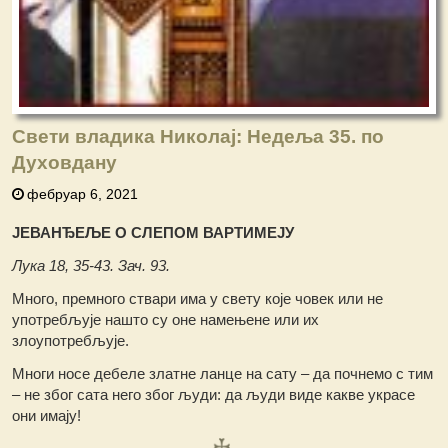
Свети владика Николај: Недеља 35. по
Духовдану
фебруар 6, 2021
ЈЕВАНЂЕЉЕ О СЛЕПОМ ВАРТИМЕЈУ
Лука 18, 35-43. Зач. 93.
Много, премного ствари има у свету које човек или не
употребљује нашто су оне намењене или их
злоупотребљује.
Многи носе дебеле златне ланце на сату – да почнемо с тим
– не због сата него због људи: да људи виде какве украсе
они имају!