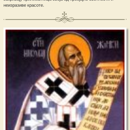
неизразиве красоте.