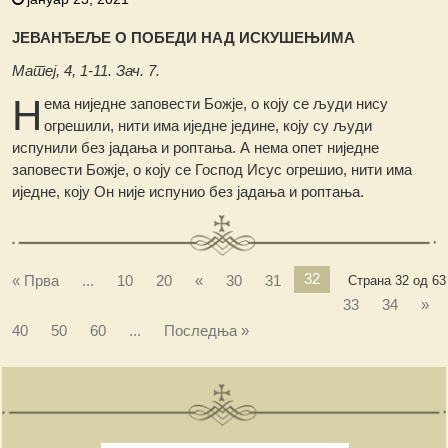
ЈЕВАНЂЕЉЕ О ПОБЕДИ НАД ИСКУШЕЊИМА
Матеј, 4, 1-11. Зач. 7.
Н
ема ниједне заповести Божје, о коју се људи нису
огрешили, нити има иједне једине, коју су људи
испунили без јадања и роптања. А нема опет ниједне
заповести Божје, о коју се Господ Исус огрешио, нити има
иједне, коју Он није испунио без јадања и роптања.
32
« Прва
...
10
20
«
30
31
Страна 32 од 63
33
34
»
40
50
60
...
Последња »