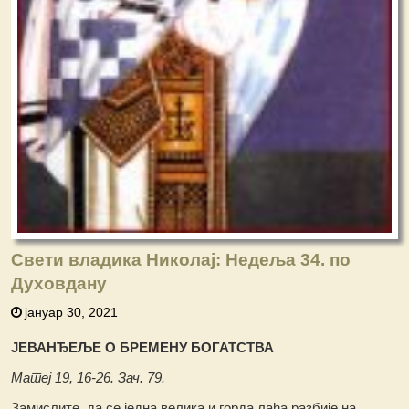
Свети владика Николај: Недеља 34. по
Духовдану
јануар 30, 2021
ЈЕВАНЂЕЉЕ О БРЕМЕНУ БОГАТСТВА
Матеј 19, 16-26. Зач. 79.
Замислите, да се једна велика и горда лађа разбије на