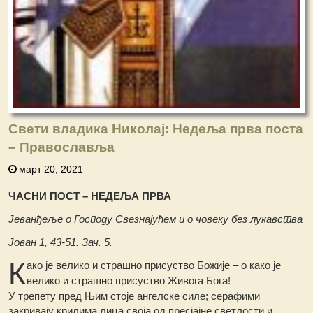
Свети владика Николај: Недеља прва поста
– Православља
март 20, 2021
ЧАСНИ ПОСТ – НЕДЕЉА ПРВА
Јеванђеље о Господу Свезнајућем и о човеку без лукавства
Јован 1, 43-51. Зач. 5.
К
ако је велико и страшно присуство Божије – о како је
велико и страшно присуство Живога Бога!
У трепету пред Њим стоје ангелске силе; серафими
закривају крилима лица своја од пресјајне светлости и