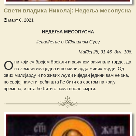
Свети владика Николај: Недеља месопусна
март 6, 2021
НЕДЕЉА МЕСОПУСНА
Јеванђеље о Страшном Суду
Матеј 25, 31-46. Зач. 106.
О
ни који су бројем бројали и рачуном рачунали тврде, да
на земљи има једна и по милијарда живих људи. Од
ових милијарду и по живих људи ниједан једини вам не зна,
по својој памети, рећи шта ће бити са светом на крају
времена, и шта ће бити с нама после смрти.