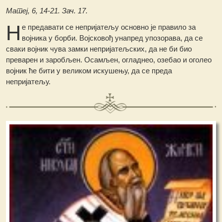
Матеј, 6, 14-21. Зач. 17.
Н
е предавати се непријатељу основно је правило за
војника у борби. Војсковођ унапред упозорава, да се
сваки војник чува замки непријатељских, да не би био
преварен и заробљен. Осамљен, огладнео, озебао и оголео
војник ће бити у великом искушењу, да се преда
непријатељу.