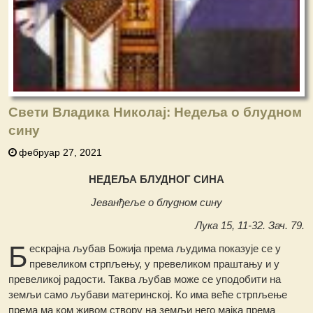
Свети Владика Николај: Недеља o блудном
сину
фебруар 27, 2021
НЕДЕЉА БЛУДНОГ СИНА
Јеванђеље о блудном сину
Лука 15, 11-32. Зач. 79.
Б
ескрајна љубав Божија према људима показује се у
превеликом стрпљењу, у превеликом праштању и у
превеликој радости. Таква љубав може се уподобити на
земљи само љубави материнској. Ко има веће стрпљење
према ма ком живом створу на земљи него мајка према