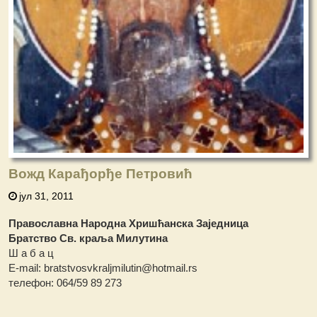
Вожд Карађорђе Петровић
јул 31, 2011
Православна Народна Хришћанска Заједница
Братство Св. краља Милутина
Ш а б а ц
Е-mail: bratstvosvkraljmilutin@hotmail.rs
телефон: 064/59 89 273