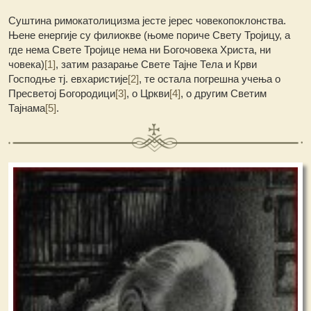
Суштина римокатолицизма јесте јерес човекопоклонства.
Њене енергије су филиокве (њоме пориче Свету Тројицу, а
где нема Свете Тројице нема ни Богочовека Христа, ни
човека)
[1]
, затим разарање Свете Тајне Тела и Крви
Господње тј. евхаристије
[2]
, те остала погрешна учења о
Пресветој Богородици
[3]
, о Цркви
[4]
, о другим Светим
Тајнама
[5]
.