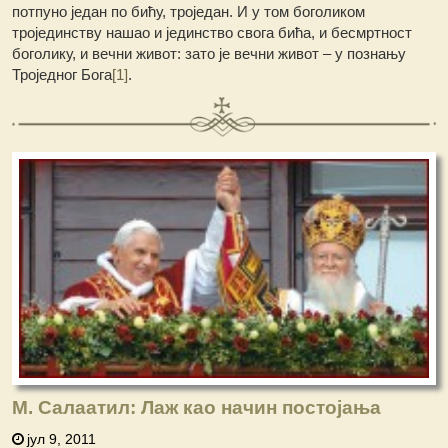
потпуно један по бићу, троједан. И у том боголиком
тројединству нашао и јединство свога бића, и бесмртност
боголику, и вечни живот: зато је вечни живот – у познању
Троједног Бога
[1]
.
М. Салаатил: Лаж као начин постојања
јул 9, 2011