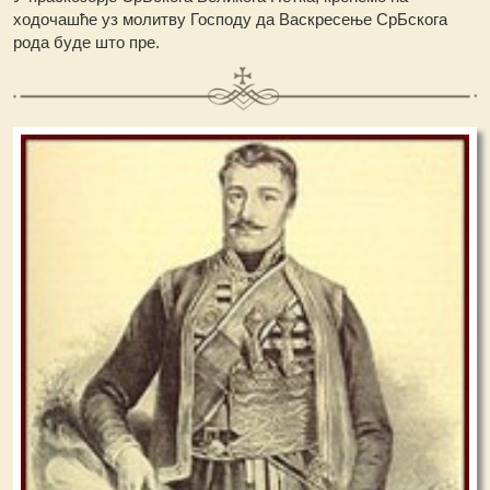
ходочашће уз молитву Господу да Васкресење СрБскога
рода буде што пре.