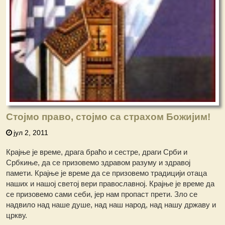
Стојмо право, стојмо са страхом Божијим!
јул 2, 2011
Крајње је време, драга браћо и сестре, драги Срби и
Србкиње, да се призовемо здравом разуму и здравој
памети. Крајње је време да се призовемо традицији отаца
наших и нашој светој вери православној. Крајње је време да
се призовемо сами себи, јер нам пропаст прети. Зло се
надвило над наше душе, над наш народ, над нашу државу и
цркву.