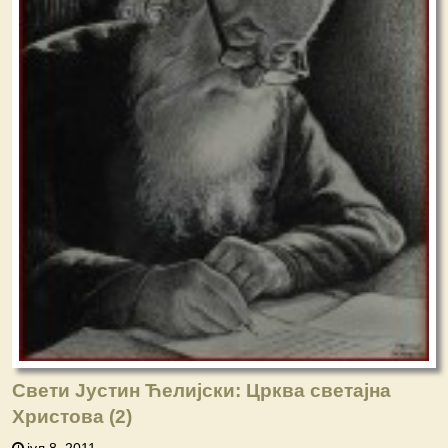
Свети Јустин Ћелијски: Црква светајна
Христова (2)