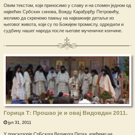
Овим текстом, који приносимо у славу и на спомен једном од
највећих Србских синова, Вожду Карађорђу Петровићу,
желимо да скренемо пажњу на најважније детаље из
његовог живота, који су по Божијем промислу, одредили и
судбину нашег народа после његове мученичке кончине.
Горица Т: Прошао је и овај Видовдан 2011.
јул 31, 2011
У праскозорје СрБскога Великога Петка, крећемо на