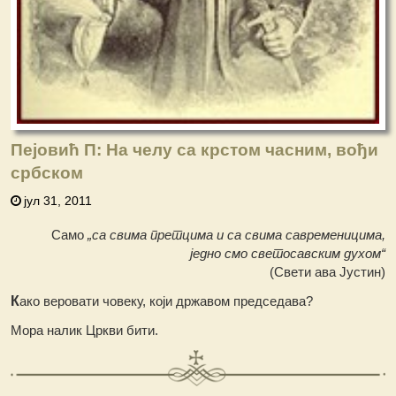
Пејовић П: На челу са крстом часним, вођи
србском
јул 31, 2011
Само
„са свима претцима и са свима савременицима,
једно смо светосавским духом“
(Свети ава Јустин)
К
ако веровати човеку, који државом председава?
Mора налик Цркви бити.