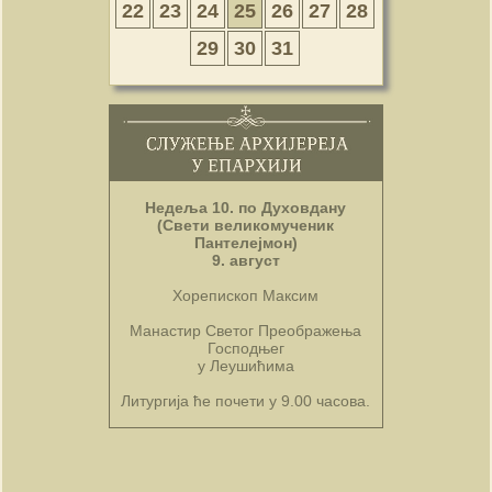
22
23
24
25
26
27
28
29
30
31
Недеља 10. по Духовдану
(Свети великомученик
Пантелејмон)
9. август
Хорепископ Максим
Манастир Светог Преображења
Господњег
у Леушићима
Литургија ће почети у 9.00 часова.