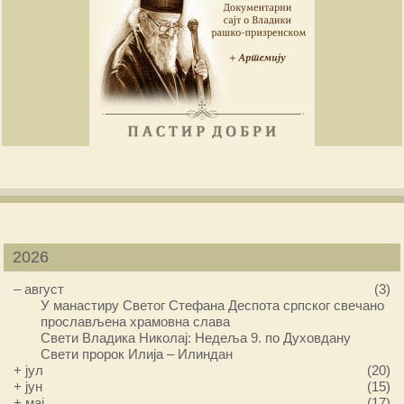
2026
–
август
(3)
У манастиру Светог Стефана Деспота српског свечано
прослављена храмовна слава
Свети Владика Николај: Недеља 9. по Духовдану
Свети пророк Илија – Илиндан
+
јул
(20)
+
јун
(15)
+
мај
(17)