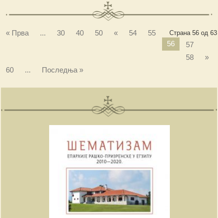
« Прва
...
30
40
50
«
54
55
Страна 56 од 63
56
57
58
»
60
...
Последња »