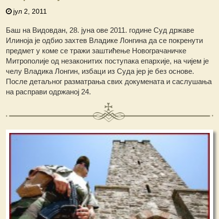
јул 2, 2011
Баш на Видовдан, 28. јуна ове 2011. године Суд државе
Илиноја је одбио захтев Владике Лонгина да се покренути
предмет у коме се тражи заштићење Новограчаничке
Митрополије од незаконитих поступака епархије, на чијем је
челу Владика Лонгин, избаци из Суда јер је без основе.
После детаљног разматрања свих докумената и саслушања
на расправи одржаној 24.