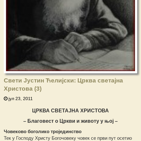
Свети Јустин Ћелијски: Црква светајна
Христова (3)
јул 23, 2011
ЦРКВА СВЕТАЈНА ХРИСТОВА
– Благовест о Цркви и животу у њој –
Човеково боголико тројединство
Тек у Господу Христу Богочовеку човек се први пут осетио