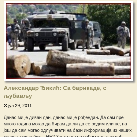
Александар Ђикић: Са барикаде, с
љубављу
јул 29, 2011
Данас ми је диван дан, данас ми је рођендан. Да сам пре
много година могао да бирам да ли да се родим или не, па
још да сам могао одлучивати на бази информација из наших
медија, рекао бих – НЕ? Зашто да се рађам кад сам већ