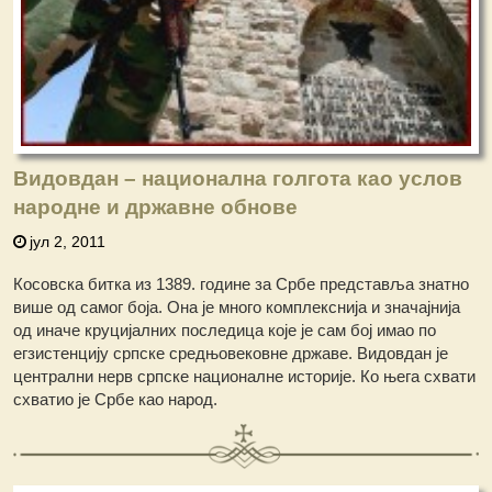
Видовдан – национална голгота као услов
народне и државне обнове
јул 2, 2011
Косовска битка из 1389. године за Србе представља знатно
више од самог боја. Она је много комплекснија и значајнија
од иначе круцијалних последица које је сам бој имао по
егзистенцију српске средњовековне државе. Видовдан је
централни нерв српске националне историје. Ко њега схвати
схватио је Србе као народ.