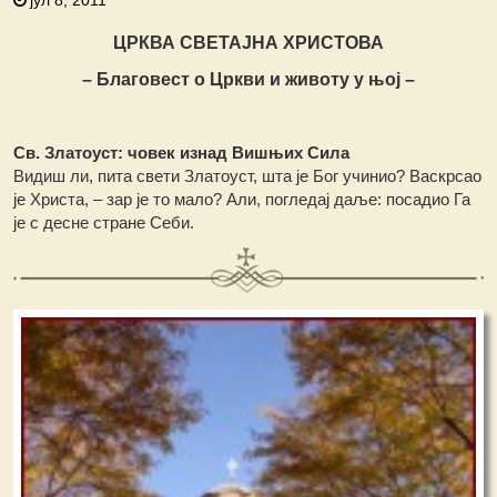
јул 8, 2011
ЦРКВА СВЕТАЈНА ХРИСТОВА
– Благовест о Цркви и животу у њој –
Св. Златоуст: човек изнад Вишњих Сила
Видиш ли, пита свети Златоуст, шта је Бог учинио? Васкрсао
је Христа, – зар је то мало? Али, погледај даље: посадио Га
је с десне стране Себи.