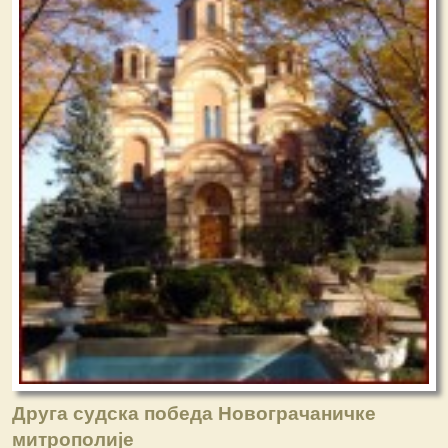
Друга судска победа Новограчаничке
митрополије