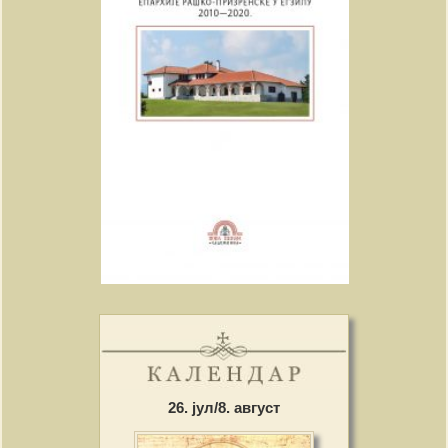
26. јул/8. август