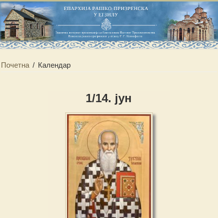
Почетна
/
Календар
1/14. јун