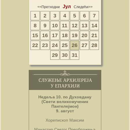
Јул
<<Претходни
Следећи>>
1
2
3
4
5
6
7
8
9
10
11
12
13
14
15
16
17
18
19
20
21
22
23
24
25
26
27
28
29
30
31
Недеља 10. по Духовдану
(Свети великомученик
Пантелејмон)
9. август
Хорепископ Максим
Манастир Светог Преображења