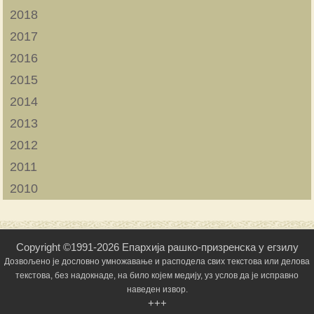
2018
2017
2016
2015
2014
2013
2012
2011
2010
Copyright ©1991-2026 Епархија рашко-призренска у егзилу
Дозвољено је дословно умножавање и расподела свих текстова или делова
текстова, без надокнаде, на било којем медију, уз услов да је исправно
наведен извор.
+++