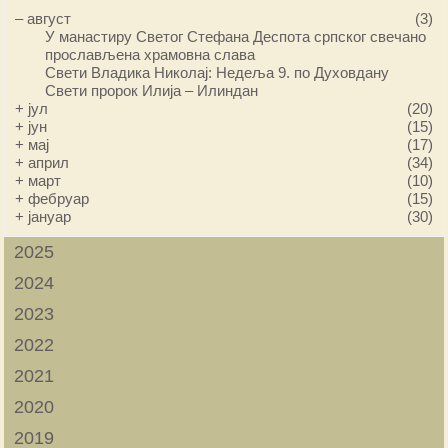
–
август
(3)
У манастиру Светог Стефана Деспота српског свечано
прослављена храмовна слава
Свети Владика Николај: Недеља 9. по Духовдану
Свети пророк Илија – Илиндан
+
јул
(20)
+
јун
(15)
+
мај
(17)
+
април
(34)
+
март
(10)
+
фебруар
(15)
+
јануар
(30)
2025
2024
2023
2022
2021
2020
2019