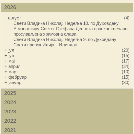
2026
–
август
(4)
Свети Владика Николај: Недеља 10. по Духовдану
У манастиру Светог Стефана Деспота српског свечано
прослављена храмовна слава
Свети Владика Николај: Недеља 9. по Духовдану
Свети пророк Илија – Илиндан
+
јул
(20)
+
јун
(15)
+
мај
(17)
+
април
(34)
+
март
(10)
+
фебруар
(15)
+
јануар
(30)
2025
2024
2023
2022
2021