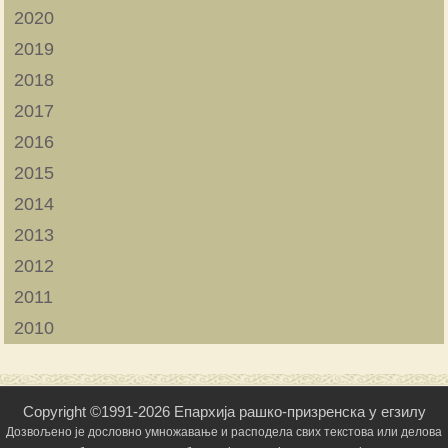
2020
2019
2018
2017
2016
2015
2014
2013
2012
2011
2010
Copyright ©1991-2026 Епархија рашко-призренска у егзилу
Дозвољено је дословно умножавање и расподела свих текстова или делова