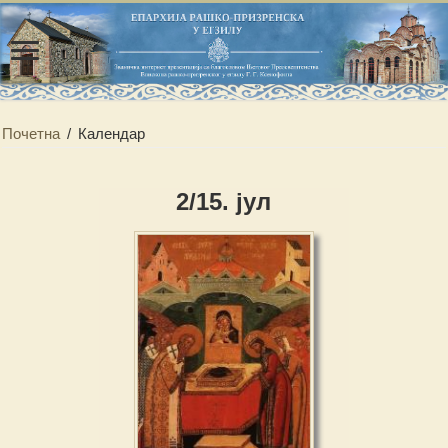
Почетна
/
Календар
2/15. јул