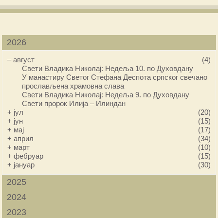
2026
–
август
(4)
Свети Владика Николај: Недеља 10. по Духовдану
У манастиру Светог Стефана Деспота српског свечано
прослављена храмовна слава
Свети Владика Николај: Недеља 9. по Духовдану
Свети пророк Илија – Илиндан
+
јул
(20)
+
јун
(15)
+
мај
(17)
+
април
(34)
+
март
(10)
+
фебруар
(15)
+
јануар
(30)
2025
2024
2023