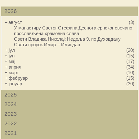
2026
–
август
(3)
У манастиру Светог Стефана Деспота српског свечано
прослављена храмовна слава
Свети Владика Николај: Недеља 9. по Духовдану
Свети пророк Илија – Илиндан
+
јул
(20)
+
јун
(15)
+
мај
(17)
+
април
(34)
+
март
(10)
+
фебруар
(15)
+
јануар
(30)
2025
2024
2023
2022
2021