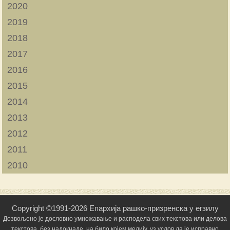
2020
2019
2018
2017
2016
2015
2014
2013
2012
2011
2010
Copyright ©1991-2026 Епархија рашко-призренска у егзилу
Дозвољено је дословно умножавање и расподела свих текстова или делова
текстова, без надокнаде, на било којем медију, уз услов да је исправно