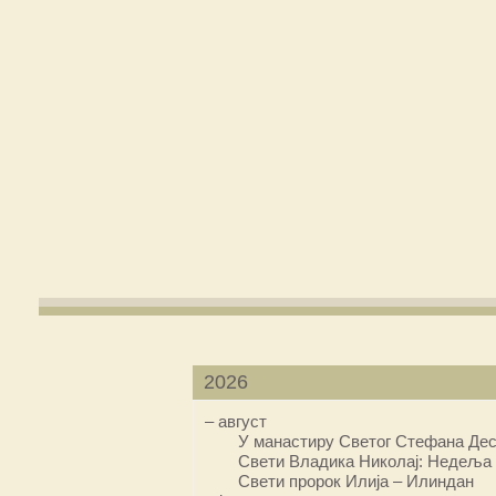
2026
–
август
У манастиру Светог Стефана Дес
Свети Владика Николај: Недеља 
Свети пророк Илија – Илиндан