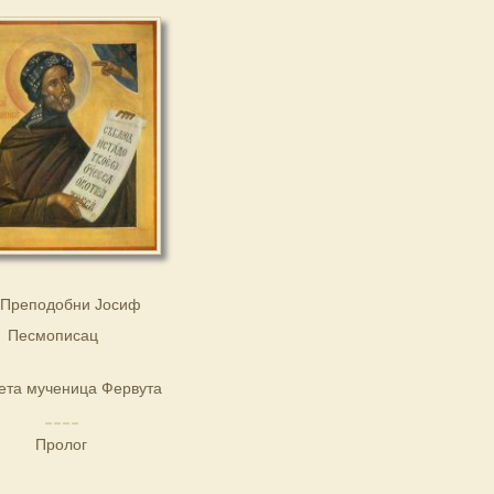
Преподобни Јосиф
Песмописац
ета мученица Фервута
Пролог