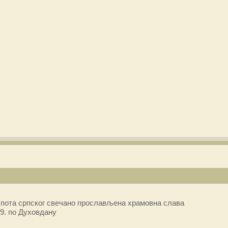
пота српског свечано прослављена храмовна слава
9. по Духовдану