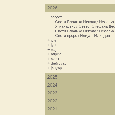
2026
–
август
Свети Владика Николај: Недеља 
У манастиру Светог Стефана Дес
Свети Владика Николај: Недеља 
Свети пророк Илија – Илиндан
+
јул
+
јун
+
мај
+
април
+
март
+
фебруар
+
јануар
2025
2024
2023
2022
2021