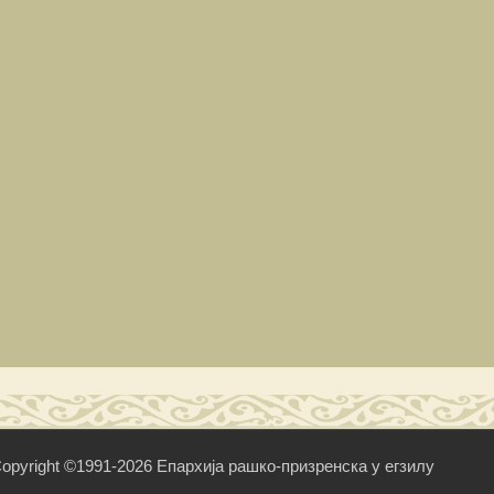
opyright ©1991-2026 Епархија рашко-призренска у егзилу