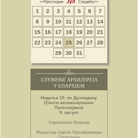
Јул
<<Претходни
Следећи>>
1
2
3
4
5
6
7
8
9
10
11
12
13
14
15
16
17
18
19
20
21
22
23
24
25
26
27
28
29
30
31
Недеља 10. по Духовдану
(Свети великомученик
Пантелејмон)
9. август
Хорепископ Максим
Манастир Светог Преображења
Господњег