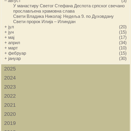
–
август
(3)
У манастиру Светог Стефана Деспота српског свечано
прослављена храмовна слава
Свети Владика Николај: Недеља 9. по Духовдану
Свети пророк Илија – Илиндан
+
јул
(20)
+
јун
(15)
+
мај
(17)
+
април
(34)
+
март
(10)
+
фебруар
(15)
+
јануар
(30)
2025
2024
2023
2022
2021
2020
2019