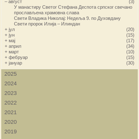
–
август
(3)
У манастиру Светог Стефана Деспота српског свечано
прослављена храмовна слава
Свети Владика Николај: Недеља 9. по Духовдану
Свети пророк Илија – Илиндан
+
јул
(20)
+
јун
(15)
+
мај
(17)
+
април
(34)
+
март
(10)
+
фебруар
(15)
+
јануар
(30)
2025
2024
2023
2022
2021
2020
2019