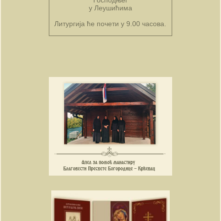
Господњег
у Леушићима
Литургија ће почети у 9.00 часова.