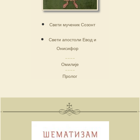
Свети мученик Созонт
Свети апостоли Евод и
Онисифор
Омилије
Пролог