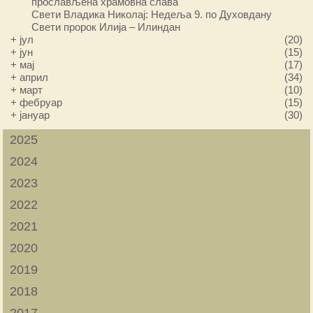
прослављена храмовна слава
Свети Владика Николај: Недеља 9. по Духовдану
Свети пророк Илија – Илиндан
+
јул
(20)
+
јун
(15)
+
мај
(17)
+
април
(34)
+
март
(10)
+
фебруар
(15)
+
јануар
(30)
2025
2024
2023
2022
2021
2020
2019
2018