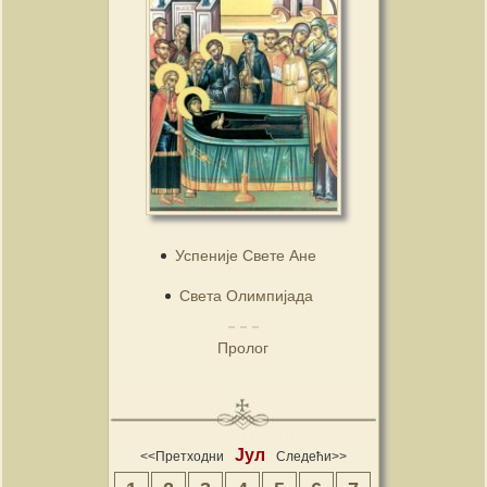
Успеније Свете Ане
Света Олимпијада
Пролог
Јул
<<Претходни
Следећи>>