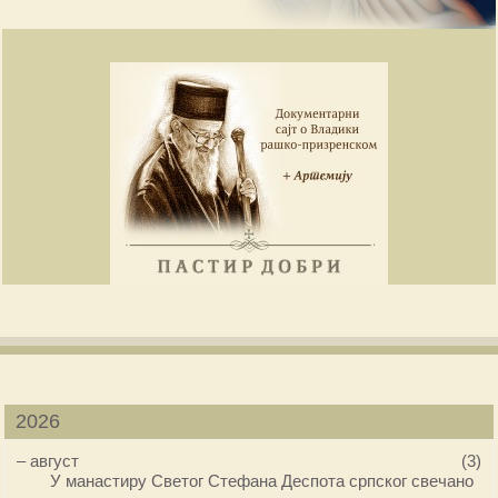
2026
–
август
(3)
У манастиру Светог Стефана Деспота српског свечано