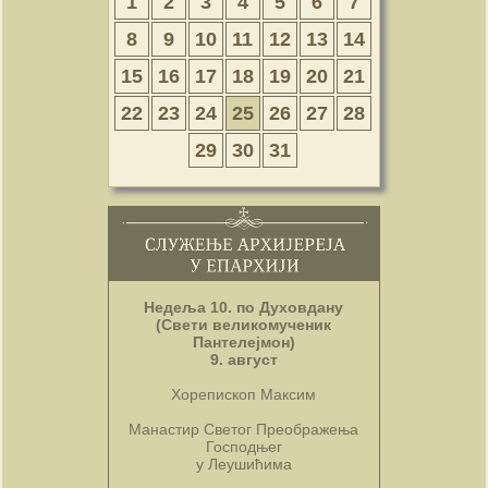
1
2
3
4
5
6
7
8
9
10
11
12
13
14
15
16
17
18
19
20
21
22
23
24
25
26
27
28
29
30
31
Недеља 10. по Духовдану
(Свети великомученик
Пантелејмон)
9. август
Хорепископ Максим
Манастир Светог Преображења
Господњег
у Леушићима