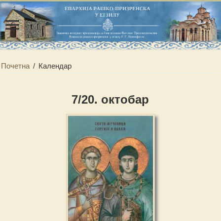
Почетна
/
Календар
7/20. октобар